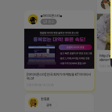
■아이피몬스터■
광고
http://
idxno
2022-06-
[아이피몬스터] 전국 최저가 마케팅용 KT아이피서
비스!!
2023-09-06 14:23:39
한동훈
공개