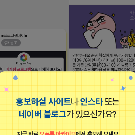
■프로그램베이■
광고
안녕하세요 순위 확실하게 보장 가능합니
어 3위 /6위 원부(가격비교) 100~120
릇 기준 단일(무한)80~100 <1슬릇 기
300타 슬릇 왠만한 상품 리뷰작업없이
가능합니다. 편하게 문의주세요 많이 맡
면 단가는 최대한 맞춰드리겠습니다.
https://url.kr/evzxlk
2022-06-24 11:34
홍보하실 사이트
나
인스타
또는
로그배포 및 자동인스타배포, 자연스러운
원고생성기 까지!▤
네이버 블로그
가 있으신가요?
6 14:23:34
지금 바로
오픈톡 아카이브
에서 홍보해 보세요