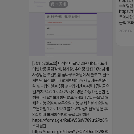
비공개
스체험단
https:/
특이사항※
금액 초과
2026-04-
[남양주/화도읍] 마석역 바로앞 넓은 매장과, 프라
이빗한룸 물닭갈비, 삼계탕, 추어탕 맛집 10년넘게
사랑받는 로컬맛집 곰나루추어탕에서 블로그, 릴스
체험단 모집합니다 ※체험메뉴※ 자유이용권 5만
원 ※모집인원※ 5팀 ※모집기간※ 4월 17일 금요
일 까지 *4/20 ~ 4/26 사이 방문 가능하신분만 신
청해주세요* ※체험단발표※ 4월 17일 금요일 ※
체험가능요일※ 모든요일 가능 ※체험불가요일※
모든요일 12 ~ 13:30 불가 ※작성기한※ 방문 후
3일 이내 ※체험신청※ 블로그체험단
https://forms.gle/ReBW5GsV789ur2Pz6 릴
스체험단
https://forms.gle/dawiYyEQZzDdqf8W8 ※