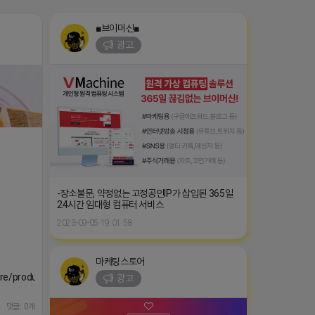
■브이머신■
광고
-장소불문, 약정없는 고정공인IP가 삽입된 365일
24시간 임대형 컴퓨터 서비스
2023-09-05 19:01:58
마케팅스토어
ore/products/167410147?
광고
댓글: 0개