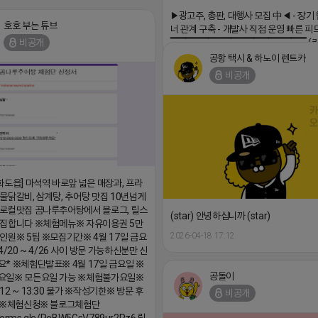
▔▔▔▔▔▔▔▔▔▔▔▔▔▔▔
▶광고주, 총판, 대행사 모집 中◀ - 장기
호호 부는 튜브
너 관계 구축 - 개발사 직접 운영 빠른 피
▔▔▔▔▔▔▔▔▔▔▔▔▔▔▔▔▔▔ (
비공개
회사 더 풀림 https://더풀림상담.enn.kr h
공항 택시 & 하노이 렌트카
더풀림상담.enn.kr
비공개
2026-04-18 17:26
화도읍] 마석역 바로앞 넓은 매장과, 프라
물닭갈비, 삼계탕, 추어탕 맛집 10년넘게
로컬맛집 곰나루추어탕에서 블로그, 릴스
(star) 안녕하십니까 (star)
모집합니다 ※체험메뉴※ 자유이용권 5만
2026-04-18 17:12
인원※ 5팀 ※모집기간※ 4월 17일 금요
4/20 ~ 4/26 사이 방문 가능하신분만 신
* ※체험단발표※ 4월 17일 금요일 ※
공돌이
요일※ 모든요일 가능 ※체험불가요일※
12 ~ 13:30 불가 ※작성기한※ 방문 후
비공개
내 ※체험신청※ 블로그체험단
/forms.gle/ReBW5GsV789ur2Pz6 릴