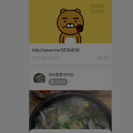
http://naver.me/GE50dF3K
2022-06-23 09:43
댓글: 0개
하트뿅뿅 라이언
비공개