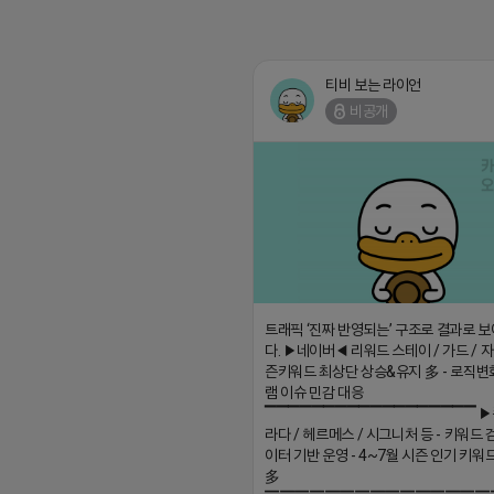
티비 보는 라이언
비공개
트래픽 ‘진짜 반영되는’ 구조로 결과로 
다. ▶네이버◀ 리워드 스테이 / 가드 / 자몽
즌키워드 최상단 상승&유지 多 - 로직변
램 이슈 민감 대응
▔▔▔▔▔▔▔▔▔▔▔▔▔▔▔▔▔▔ ▶
라다 / 헤르메스 / 시그니처 등 - 키워드 
이터 기반 운영 - 4~7월 시즌 인기 키워
多