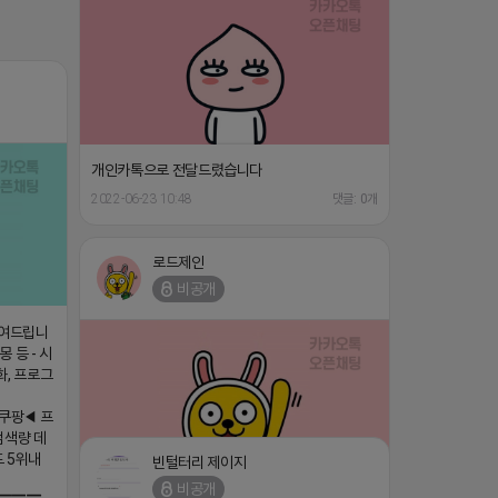
개인카톡으로 전달드렸습니다
2022-06-23 10:48
댓글: 0개
로드제인
비공개
보여드립니
 등 - 시
화, 프로그
쿠팡◀ 프
검색량 데
드 5위내
빈털터리 제이지
비공개