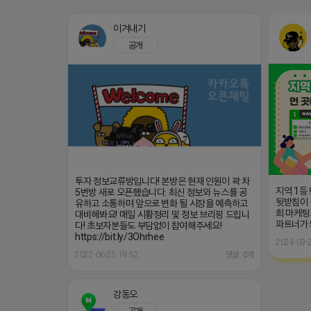
이겨내기
공개
투자 정보교류방입니다! 본방은 현재 인원이 꽉 차
지역 1등
5번방 새로 오픈했습니다. 최신 정보와 뉴스를 공
뒷받침이 
유하고 소통하며 앞으로 변화 될 시장을 예측하고
희 마케팅
대비해봐요! 매일 시황정리 및 정보 브리핑 드립니
파트너가
다! 초보자분들도 부담없이 참여해주세요!
https://bit.ly/3Ohrhee
2024-09-2
2022-06-25 19:52
댓글: 0개
강동오