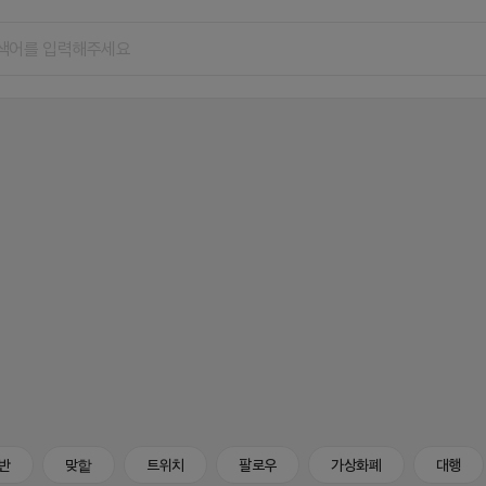
반
맞핱
트위치
팔로우
가상화폐
대행