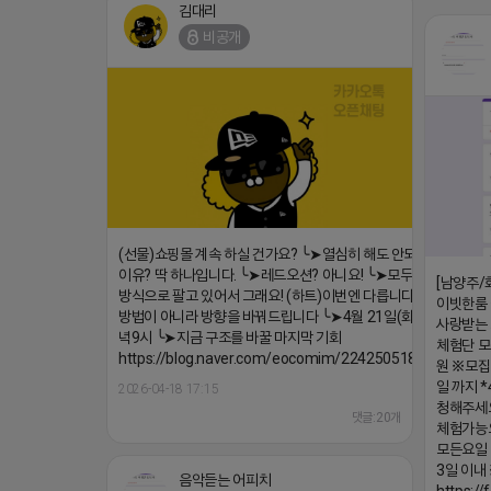
김대리
비공개
https://m.blog.naver.com/wlgus1647/224253846149
2026-04-18 17:23
댓글:20개
(선물)쇼핑몰 계속 하실 건가요? ╰➤열심히 해도 안되는
이유? 딱 하나입니다. ╰➤레드오션? 아니요! ╰➤모두 같은
[남양주/
방식으로 팔고 있어서 그래요! (하트)이번엔 다릅니다. ╰➤
이빗한룸 
방법이 아니라 방향을 바꿔드립니다 ╰➤4월 21일(화) 저
사랑받는 
녁9시 ╰➤지금 구조를 바꿀 마지막 기회
체험단 
https://blog.naver.com/eocomim/224250518436
원 ※모집
일 까지 *
2026-04-18 17:15
청해주세요
댓글:20개
체험가능
모든요일 
3일 이
음악듣는 어피치
https:/