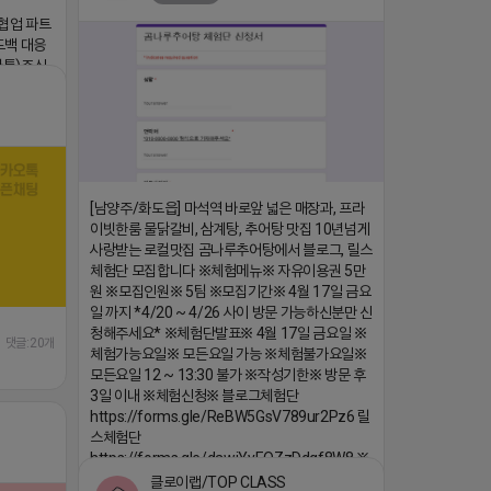
▔▔▔
⛔️ 투자금 0원 부업 ➡️ 내일 밤 9시 ⛔️
댓글:20개
 협업 파트
2026-04-18 17:23
드백 대응
카톡)주식
ttps://
댓글:20개
[남양주/화도읍] 마석역 바로앞 넓은 매장과, 프라
이빗한룸 물닭갈비, 삼계탕, 추어탕 맛집 10년넘게
사랑받는 로컬맛집 곰나루추어탕에서 블로그, 릴스
체험단 모집합니다 ※체험메뉴※ 자유이용권 5만
원 ※모집인원※ 5팀 ※모집기간※ 4월 17일 금요
일 까지 *4/20 ~ 4/26 사이 방문 가능하신분만 신
청해주세요* ※체험단발표※ 4월 17일 금요일 ※
댓글:20개
체험가능요일※ 모든요일 가능 ※체험불가요일※
모든요일 12 ~ 13:30 불가 ※작성기한※ 방문 후
3일 이내 ※체험신청※ 블로그체험단
https://forms.gle/ReBW5GsV789ur2Pz6 릴
스체험단
https://forms.gle/dawiYyEQZzDdqf8W8 ※
특이사항※ 방문인원 최대 4인 까지 가능 체험권
클로이랩/TOP CLASS