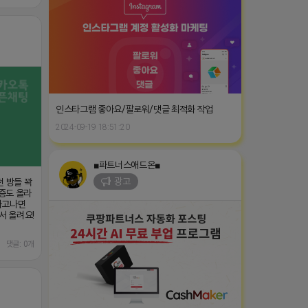
인스타그램 좋아요/팔로워/댓글 최적화 작업
2024-09-19 18:51:20
■파트너스애드온■
광고
던 방들 꽉
증도 올라
 차고나면
서 올려요!
댓글: 0개