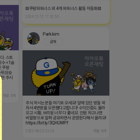
▤쿠팡파트너스 외 4개 파트너스 활동 자동화▤
2024-12-12 17:02:50
Park.kim
공개
다. 스토
타수 <1슬
준 쿠팡
 순위상승
겨만 주시
댓글: 0개
주식 하시는분들 여기로 오세요! 앞에 있던 방들 꽉
차서 4번방을 오픈했다고합니다! 수익인증도 올라
오고 시황, 브리핑 너무 다 좋네요. 인원 차고나면
비밀방으로 알짜 공유하면서 운영한다해서 올려요!
https://bit.ly/3QHUWPf
2022-06-23 23:26
댓글: 0개