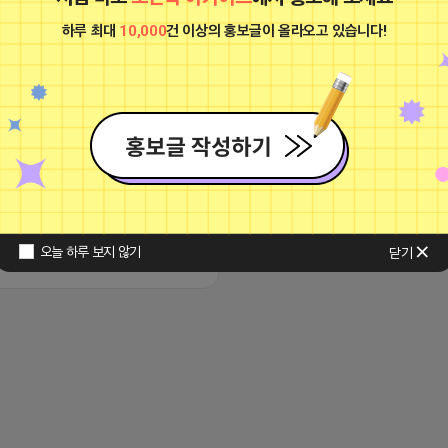
권영근
공개
하루 최대
10,000
건 이상의 홍보글이 올라오고 있습니다!
www.foodnews.co.kr/news/articleView.html?
=97377 영한님이 들어왔습니다.
오늘 하루 보지 않기
닫기
23 16:48
댓글: 0개