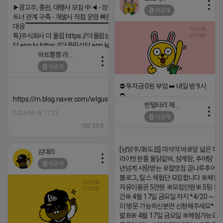
▶광고주, 총판, 대행사 모집 中◀ - 장기 협업 파
비공개
트너 관계 구축 - 개발사 직접 운영 빠른 피드백
대응 ▔▔▔▔▔▔▔▔▔▔▔▔▔▔▔▔▔▔ (카
톡)주식회사 더 풀림 https://더풀림상
담.enn.kr https://더풀림상담.enn.kr
하트뿅뿅 라이언
2026-04-18 17:26
비공개
댓글:20개
⛔️ 투자금 0원 부업 ➡️ 내일 밤 9시
⛔️
https://m.blog.naver.com/wlgus1647/224253846149
빈털터리 제이지
2026-04-18 17:23
2026-04-18 17:23
비공개
댓글:20개
댓글:20개
[남양주/화도읍] 마석역 바로앞 넓은 매장
김대리
라이빗한룸 물닭갈비, 삼계탕, 추어탕 맛집
비공개
년넘게 사랑받는 로컬맛집 곰나루추어
블로그, 릴스 체험단 모집합니다 ※체험
자유이용권 5만원 ※모집인원※ 5팀 ※
간※ 4월 17일 금요일 까지 *4/20 ~ 4/
이 방문 가능하신분만 신청해주세요* 
발표※ 4월 17일 금요일 ※체험가능요일