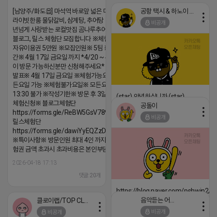
[남양주/화도읍] 마석역 바로앞 넓은 매장과, 프
공항 택시 & 하노이 렌트카
라이빗한룸 물닭갈비, 삼계탕, 추어탕 맛집 10
비공개
년넘게 사랑받는 로컬맛집 곰나루추어탕에서
블로그, 릴스 체험단 모집합니다 ※체험메뉴※
자유이용권 5만원 ※모집인원※ 5팀 ※모집기
간※ 4월 17일 금요일 까지 *4/20 ~ 4/26 사
이 방문 가능하신분만 신청해주세요* ※체험단
발표※ 4월 17일 금요일 ※체험가능요일※ 모
든요일 가능 ※체험불가요일※ 모든요일 12 ~
13:30 불가 ※작성기한※ 방문 후 3일 이내 ※
(star) 안녕하십니까 (star)
체험신청※ 블로그체험단
공돌이
2026-04-18 17:12
https://forms.gle/ReBW5GsV789ur2Pz6
비공개
릴스체험단
댓글:20개
https://forms.gle/dawiYyEQZzDdqf8W8
※특이사항※ 방문인원 최대 4인 까지 가능 체
험권 금액 초과시 초과비용은 본인부담입니다.
2026-04-18 17:13
댓글:20개
https://blog.naver.com/pshwin2/
음악듣는 어피치
클로이랩/TOP CLASS
2026-04-18 17:12
비공개
비공개