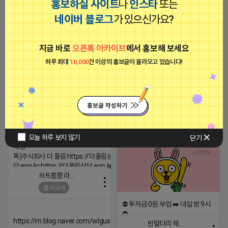
토어/웹사이트/홈페이지/쿠팡 순
홍보하실 사이트
나
인스타
또는
위 잘오르고 있습니다. 트래픽/저장
네이버 블로그
가 있으신가요?
하기/블로그 대량배포/막배포 등
모두 가능합니다. 대행사 금액으로
이용하실 수 있도록 하겠습니다. 1.
트래픽 ‘진짜 반영되는’ 구조로 결과로 보여드립
나까마 2. 오케이캐시백 3. 캐시위
지금 바로
오픈톡 아카이브
에서 홍보해 보세요
니다. ▶네이버◀ 리워드 스테이 / 가드 / 자몽 등
키 4. 캐시슬라이드 5. 캐시워크 6.
호올스 (토스) 7. 배달의민족 8. 버
- 시즌키워드 최상단 상승&유지 多 - 로직변화,
하루 최대
10,000
건 이상의 홍보글이 올라오고 있습니다!
즈빌 9. 알파/브라보/찰리 10. 베이
프로그램 이슈 민감 대응
직 11. 노네임 (카톡) helpjm
▔▔▔▔▔▔▔▔▔▔▔▔▔▔▔▔▔▔ ▶쿠팡◀
프라다 / 헤르메스 / 시그니처 등 - 키워드 검색
2025-05-07 11:07
댓글: 0개
량 데이터 기반 운영 - 4~7월 시즌 인기 키워드
5위내 多
로드제인
▔▔▔▔▔▔▔▔▔▔▔▔▔▔▔▔▔▔
비공개
▶광고주, 총판, 대행사 모집 中◀ - 장기 협업 파
트너 관계 구축 - 개발사 직접 운영 빠른 피드백
오늘 하루 보지 않기
닫기
대응 ▔▔▔▔▔▔▔▔▔▔▔▔▔▔▔▔▔▔ (카
톡)주식회사 더 풀림 https://더풀림상
담.enn.kr https://더풀림상담.enn.kr
하트뿅뿅 라이언
2026-04-18 17:26
비공개
댓글:20개
⛔️ 투자금 0원 부업 ➡️ 내일 밤 9시
⛔️
https://m.blog.naver.com/wlgus1647/224253846149
빈털터리 제이지