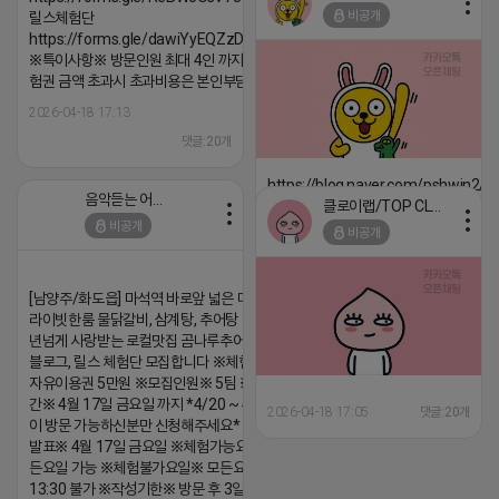
비공개
릴스체험단
댓글:20개
https://forms.gle/dawiYyEQZzDdqf8W8
※특이사항※ 방문인원 최대 4인 까지 가능 체
험권 금액 초과시 초과비용은 본인부담입니다.
2026-04-18 17:13
댓글:20개
https://blog.naver.com/pshwin2/
음악듣는 어피치
클로이랩/TOP CLASS
2026-04-18 17:12
비공개
비공개
댓글:20개
[남양주/화도읍] 마석역 바로앞 넓은 매장과, 프
라이빗한룸 물닭갈비, 삼계탕, 추어탕 맛집 10
년넘게 사랑받는 로컬맛집 곰나루추어탕에서
블로그, 릴스 체험단 모집합니다 ※체험메뉴※
자유이용권 5만원 ※모집인원※ 5팀 ※모집기
간※ 4월 17일 금요일 까지 *4/20 ~ 4/26 사
2026-04-18 17:05
댓글:20개
이 방문 가능하신분만 신청해주세요* ※체험단
발표※ 4월 17일 금요일 ※체험가능요일※ 모
든요일 가능 ※체험불가요일※ 모든요일 12 ~
13:30 불가 ※작성기한※ 방문 후 3일 이내 ※