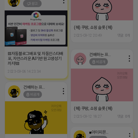
광고
(해) 쿠팡, 쇼핑 슬롯 (해)
2025-09-12 20:49
댓글: 0개
▤자동블로그배포 및 자동인스타배
건배하는 프로도
포, 자연스러운 AI기반 원고생성기
비공개
까지!▤
2023-09-06 14:23:34
건배하는 프로도
비공개
(해) 쿠팡, 쇼핑 슬롯 (해)
2025-09-12 18:27
댓글: 0개
■아이피몬스터■