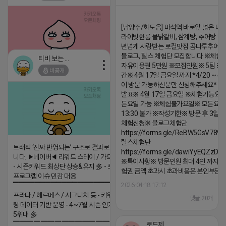
댓글:20개
[남양주/화도읍] 마석역 바로앞 넓은 매장
라이빗한룸 물닭갈비, 삼계탕, 추어탕 맛집
년넘게 사랑받는 로컬맛집 곰나루추어
블로그, 릴스 체험단 모집합니다 ※체험
티비 보는 라이언
자유이용권 5만원 ※모집인원※ 5팀 ※
비공개
간※ 4월 17일 금요일 까지 *4/20 ~ 4/
2026-04-18 17:05
댓글:20개
이 방문 가능하신분만 신청해주세요* 
발표※ 4월 17일 금요일 ※체험가능요일
든요일 가능 ※체험불가요일※ 모든요일 1
13:30 불가 ※작성기한※ 방문 후 3일 
체험신청※ 블로그체험단
https://forms.gle/ReBW5GsV789u
릴스체험단
트래픽 ‘진짜 반영되는’ 구조로 결과로 보여드립
https://forms.gle/dawiYyEQZzDd
니다. ▶네이버◀ 리워드 스테이 / 가드 / 자몽 등
※특이사항※ 방문인원 최대 4인 까지 가
- 시즌키워드 최상단 상승&유지 多 - 로직변화,
험권 금액 초과시 초과비용은 본인부담입
프로그램 이슈 민감 대응
2026-04-18 17:12
▔▔▔▔▔▔▔▔▔▔▔▔▔▔▔▔▔▔ ▶쿠팡◀
프라다 / 헤르메스 / 시그니처 등 - 키워드 검색
댓글:20개
량 데이터 기반 운영 - 4~7월 시즌 인기 키워드
5위내 多
▔▔▔▔▔▔▔▔▔▔▔▔▔▔▔▔▔▔
로드제인