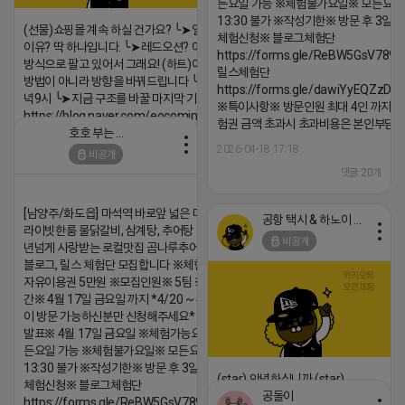
든요일 가능 ※체험불가요일※ 모든요일 1
13:30 불가 ※작성기한※ 방문 후 3일 
(선물)쇼핑몰 계속 하실 건가요? ╰➤열심히 해도 안되는
체험신청※ 블로그체험단
이유? 딱 하나입니다. ╰➤레드오션? 아니요! ╰➤모두 같은
https://forms.gle/ReBW5GsV789u
방식으로 팔고 있어서 그래요! (하트)이번엔 다릅니다. ╰➤
릴스체험단
방법이 아니라 방향을 바꿔드립니다 ╰➤4월 21일(화) 저
https://forms.gle/dawiYyEQZzDd
녁9시 ╰➤지금 구조를 바꿀 마지막 기회
※특이사항※ 방문인원 최대 4인 까지 가
https://blog.naver.com/eocomim/224250518436
험권 금액 초과시 초과비용은 본인부담입
호호 부는 튜브
2026-04-18 17:15
2026-04-18 17:18
비공개
댓글:20개
댓글:20개
[남양주/화도읍] 마석역 바로앞 넓은 매장과, 프
공항 택시 & 하노이 렌트카
라이빗한룸 물닭갈비, 삼계탕, 추어탕 맛집 10
비공개
년넘게 사랑받는 로컬맛집 곰나루추어탕에서
블로그, 릴스 체험단 모집합니다 ※체험메뉴※
자유이용권 5만원 ※모집인원※ 5팀 ※모집기
간※ 4월 17일 금요일 까지 *4/20 ~ 4/26 사
이 방문 가능하신분만 신청해주세요* ※체험단
발표※ 4월 17일 금요일 ※체험가능요일※ 모
든요일 가능 ※체험불가요일※ 모든요일 12 ~
13:30 불가 ※작성기한※ 방문 후 3일 이내 ※
(star) 안녕하십니까 (star)
체험신청※ 블로그체험단
공돌이
https://forms.gle/ReBW5GsV789ur2Pz6
2026-04-18 17:12