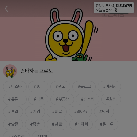
3,545,567명
전체 방문자
비공개
0명
오늘 방문자
건배하는 프로도
인스타
홍보
광고
블로그
마케팅
유튜브
틱톡
부동산
인스타
창업
부업
게임
페북
좋아요
맞팔
맞좋
좋반
맞핱
트위치
팔로우
가상화폐
대행