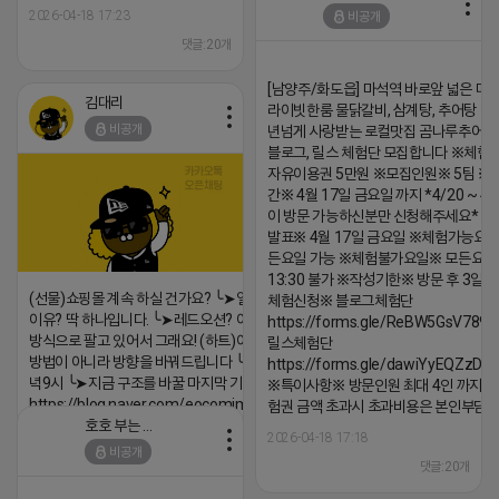
2026-04-18 17:23
2026-04-18 17:23
비공개
댓글:20개
댓글:20개
[남양주/화도읍] 마석역 바로앞 넓은 매장
김대리
라이빗한룸 물닭갈비, 삼계탕, 추어탕 맛집
비공개
년넘게 사랑받는 로컬맛집 곰나루추어
블로그, 릴스 체험단 모집합니다 ※체험
자유이용권 5만원 ※모집인원※ 5팀 ※
간※ 4월 17일 금요일 까지 *4/20 ~ 4/
이 방문 가능하신분만 신청해주세요* 
발표※ 4월 17일 금요일 ※체험가능요일
든요일 가능 ※체험불가요일※ 모든요일 1
13:30 불가 ※작성기한※ 방문 후 3일 
(선물)쇼핑몰 계속 하실 건가요? ╰➤열심히 해도 안되는
체험신청※ 블로그체험단
이유? 딱 하나입니다. ╰➤레드오션? 아니요! ╰➤모두 같은
https://forms.gle/ReBW5GsV789u
방식으로 팔고 있어서 그래요! (하트)이번엔 다릅니다. ╰➤
릴스체험단
방법이 아니라 방향을 바꿔드립니다 ╰➤4월 21일(화) 저
https://forms.gle/dawiYyEQZzDd
녁9시 ╰➤지금 구조를 바꿀 마지막 기회
※특이사항※ 방문인원 최대 4인 까지 가
https://blog.naver.com/eocomim/224250518436
험권 금액 초과시 초과비용은 본인부담입
호호 부는 튜브
2026-04-18 17:15
2026-04-18 17:18
비공개
댓글:20개
댓글:20개