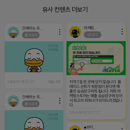
유사 컨텐츠 더보기
마케팅스토어
건배하는 프로도
광고
비공개
지역 1등 먼 곳에 있지 않습니다. 플
2026-01-18 21:27
댓글: 0개
레이스 순위가 뒷받침이 된다면 매
출은 승승장구하게 됩니다. 저희 마
케팅스토어는 매출 승승장구에 있어
건배하는 프로도
서 최고의 파트너가 되어드리겠습니
비공개
다.
2024-09-20 15:17:27
■브이머신■