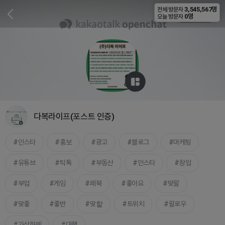
3,545,567명
전체 방문자
비공개
0명
오늘 방문자
다복라이프(포스트 인증)
인스타
홍보
광고
블로그
마케팅
유튜브
틱톡
부동산
인스타
창업
부업
게임
페북
좋아요
맞팔
맞좋
좋반
맞핱
트위치
팔로우
가상화폐
대행