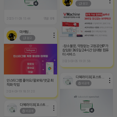
광고
2025-11-28 15:44
댓글: 0개
마케팅스토어
광고
-장소불문, 약정없는 고정공인IP가
삽입된 365일 24시간 임대형 컴퓨
터 서비스
2023-09-05 19:01:58
다복라이프(포스트 인증)
인스타그램 좋아요/팔로워/댓글 최
비공개
적화 작업
2024-09-19 18:51:20
다복라이프(포스트 인증)
비공개