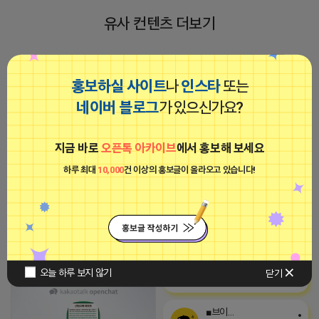
유사 컨텐츠 더보기
마케팅스토어
다복라이프(포스트 인증)
홍보하실 사이트
나
인스타
또는
광고
비공개
네이버 블로그
가 있으신가요?
지금 바로
오픈톡 아카이브
에서 홍보해 보세요
하루 최대
10,000
건 이상의 홍보글이 올라오고 있습니다!
지역 1등 먼 곳에 있지 않습니다. 플
2025-11-29 01:22
댓글: 0개
레이스 순위가 뒷받침이 된다면 매
출은 승승장구하게 됩니다. 저희 마
케팅스토어는 매출 승승장구에 있어
다복라이프(포스트 인증)
서 최고의 파트너가 되어드리겠습니
비공개
다.
오늘 하루 보지 않기
닫기
2024-09-20 15:17:27
■브이머신■