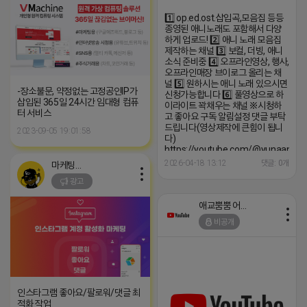
1️⃣ op.ed.ost.삽입곡,모음집 등등
종영된 애니노래도 포함해서 다양
하게 업로드! 2️⃣ 애니 노래 모음집
제작하는 채널 3️⃣ 보컬, 더빙, 애니
소식 준비중 4️⃣ 오프라인영상, 행사,
오프라인매장 브이로그 올리는 채
널 5️⃣ 원하시는 애니 노래 있으시면
-장소불문, 약정없는 고정공인IP가
신청가능합니다 6️⃣ 풀영상으로 하
삽입된 365일 24시간 임대형 컴퓨
이라이트 꽉채우는 채널 ※시청하
터 서비스
고 좋아요 구독 알림설정 댓글 부탁
드립니다(영상제작에 큰힘이 됩니
2023-09-05 19:01:58
다)
https://youtube.com/@yunaanima
si=1q_QihwQFHRuOIIk
2026-04-18 13:12
댓글: 0개
마케팅스토어
광고
애교뿜뿜 어피치
비공개
인스타그램 좋아요/팔로워/댓글 최
적화 작업