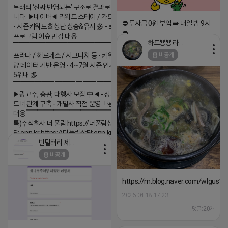
트래픽 ‘진짜 반영되는’ 구조로 결과로 보여드립
니다. ▶네이버◀ 리워드 스테이 / 가드 / 자몽 등
⛔️ 투자금 0원 부업 ➡️ 내일 밤 9시
- 시즌키워드 최상단 상승&유지 多 - 로직변화,
⛔️
프로그램 이슈 민감 대응
하트뿅뿅 라이언
▔▔▔▔▔▔▔▔▔▔▔▔▔▔▔▔▔▔ ▶쿠팡◀
2026-04-18 17:23
비공개
프라다 / 헤르메스 / 시그니처 등 - 키워드 검색
댓글:20개
량 데이터 기반 운영 - 4~7월 시즌 인기 키워드
5위내 多
▔▔▔▔▔▔▔▔▔▔▔▔▔▔▔▔▔▔
▶광고주, 총판, 대행사 모집 中◀ - 장기 협업 파
트너 관계 구축 - 개발사 직접 운영 빠른 피드백
대응 ▔▔▔▔▔▔▔▔▔▔▔▔▔▔▔▔▔▔ (카
톡)주식회사 더 풀림 https://더풀림상
담.enn.kr https://더풀림상담.enn.kr
빈털터리 제이지
2026-04-18 17:26
비공개
댓글:20개
https://m.blog.naver.com/wlgus
2026-04-18 17:23
댓글:20개