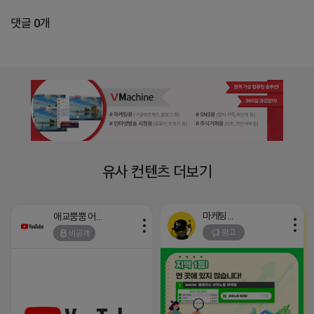
댓글 0개
유사 컨텐츠 더보기
마케팅스토어
애교뿜뿜 어피치
광고
비공개