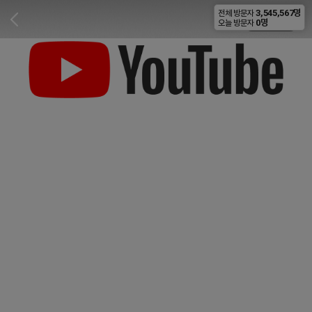
3,545,567명
전체 방문자
비공개
0명
오늘 방문자