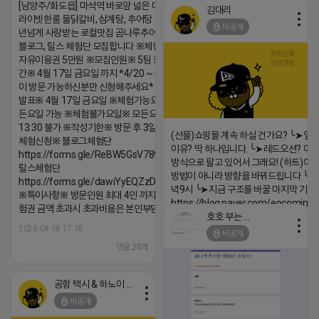
[남양주/화도읍] 마석역 바로앞 넓은 매장과, 프
김대리
라이빗한룸 물닭갈비, 삼계탕, 추어탕 맛집 10
비공개
년넘게 사랑받는 로컬맛집 곰나루추어탕에서
블로그, 릴스 체험단 모집합니다 ※체험메뉴※
자유이용권 5만원 ※모집인원※ 5팀 ※모집기
간※ 4월 17일 금요일 까지 *4/20 ~ 4/26 사
이 방문 가능하신분만 신청해주세요* ※체험단
발표※ 4월 17일 금요일 ※체험가능요일※ 모
든요일 가능 ※체험불가요일※ 모든요일 12 ~
13:30 불가 ※작성기한※ 방문 후 3일 이내 ※
(선물)쇼핑몰 계속 하실 건가요? ╰➤열
체험신청※ 블로그체험단
이유? 딱 하나입니다. ╰➤레드오션? 아니
https://forms.gle/ReBW5GsV789ur2Pz6
방식으로 팔고 있어서 그래요! (하트)이번
릴스체험단
방법이 아니라 방향을 바꿔드립니다 ╰➤4월
https://forms.gle/dawiYyEQZzDdqf8W8
녁9시 ╰➤지금 구조를 바꿀 마지막 기회
※특이사항※ 방문인원 최대 4인 까지 가능 체
https://blog.naver.com/eocomim
험권 금액 초과시 초과비용은 본인부담입니다.
호호 부는 튜브
2026-04-18 17:15
2026-04-18 17:18
비공개
댓글:20개
댓글:20개
공항 택시 & 하노이 렌트카
비공개