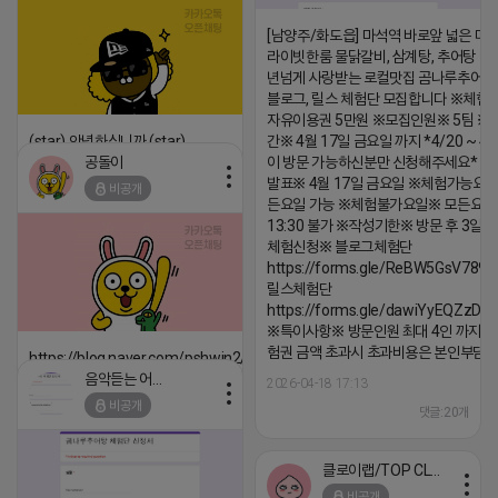
[남양주/화도읍] 마석역 바로앞 넓은 매장
라이빗한룸 물닭갈비, 삼계탕, 추어탕 맛집
년넘게 사랑받는 로컬맛집 곰나루추어
블로그, 릴스 체험단 모집합니다 ※체험
자유이용권 5만원 ※모집인원※ 5팀 ※
(star) 안녕하십니까 (star)
간※ 4월 17일 금요일 까지 *4/20 ~ 4/
공돌이
이 방문 가능하신분만 신청해주세요* 
2026-04-18 17:12
발표※ 4월 17일 금요일 ※체험가능요일
비공개
댓글:20개
든요일 가능 ※체험불가요일※ 모든요일 1
13:30 불가 ※작성기한※ 방문 후 3일 
체험신청※ 블로그체험단
https://forms.gle/ReBW5GsV789u
릴스체험단
https://forms.gle/dawiYyEQZzDd
※특이사항※ 방문인원 최대 4인 까지 가
험권 금액 초과시 초과비용은 본인부담입
https://blog.naver.com/pshwin2/224023970047
음악듣는 어피치
2026-04-18 17:13
2026-04-18 17:12
비공개
댓글:20개
댓글:20개
클로이랩/TOP CLASS
비공개