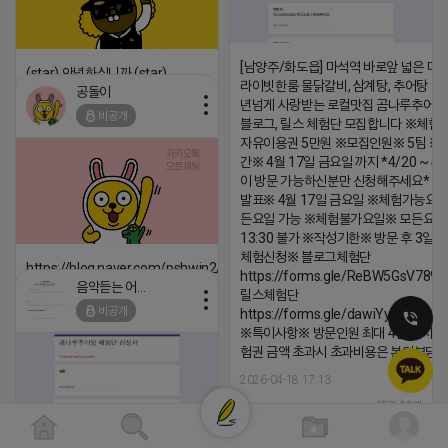
[남양주/화도읍] 마석역 바로앞 넓은 매장
(star) 안녕하십니까 (star)
라이빗한룸 물닭갈비, 삼계탕, 추어탕 맛집
공돌이
2026-04-18 17:12
년넘게 사랑받는 로컬맛집 곰나루추어
비공개
블로그, 릴스 체험단 모집합니다 ※체험
댓글:20개
자유이용권 5만원 ※모집인원※ 5팀 ※
간※ 4월 17일 금요일 까지 *4/20 ~ 4/
이 방문 가능하신분만 신청해주세요* 
발표※ 4월 17일 금요일 ※체험가능요일
든요일 가능 ※체험불가요일※ 모든요일 1
13:30 불가 ※작성기한※ 방문 후 3일 
체험신청※ 블로그체험단
https://blog.naver.com/pshwin2/224023970047
https://forms.gle/ReBW5GsV789u
음악듣는 어피치
릴스체험단
2026-04-18 17:12
비공개
https://forms.gle/dawiYyEQZzDd
댓글:20개
※특이사항※ 방문인원 최대 4인 까지 가
험권 금액 초과시 초과비용은 본인부담입
2026-04-18 17:13
댓글:20개