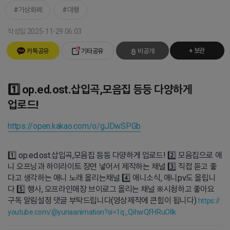
가상화폐
대행
작성일 2025-11-29 06:03
+ 보관
카톡공유
기타공유
비공개
1️⃣ op.ed.ost.삽입곡,모음집 등등 다양하게
업로드!
https://open.kakao.com/o/gJDwSPGb
1️⃣ op.ed.ost.삽입곡,모음집 등등 다양하게 업로드! 2️⃣ 모음집으로 애
니 오프닝과 하이라이트 장면 넣어서 제작하는 채널 3️⃣ 직접 듣고 좋
다고 생각하는 애니 노래 올리는채널 4️⃣ 애니소식, 애니pv도 올립니
다 5️⃣ 행사, 오프라인매장 브이로그 올리는 채널 ※시청하고 좋아요
구독 알림설정 댓글 부탁드립니다(영상제작에 큰힘이 됩니다)
https://
youtube.com/@yunaanimation?si=1q_QihwQFHRuOIIk