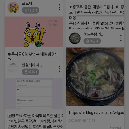
▔▔▔▔▔▔▔▔▔▔▔▔▔▔▔
로드제인
▶광고주, 총판, 대행사 모집 中◀ - 장기
비공개
트너 관계 구축 - 개발사 직접 운영 빠른
대응 ▔▔▔▔▔▔▔▔▔▔▔▔▔▔▔▔▔▔
톡)주식회사 더 풀림 https://더풀림상
담.enn.kr https://더풀림상담.enn.kr
하트뿅뿅 라이언
2026-04-18 17:26
비공개
댓글:20개
⛔️ 투자금 0원 부업 ➡️ 내일 밤 9시
⛔️
빈털터리 제이지
2026-04-18 17:23
비공개
댓글:20개
https://m.blog.naver.com/wlgus
[남양주/화도읍] 마석역 바로앞 넓은 매장과, 프
2026-04-18 17:23
라이빗한룸 물닭갈비, 삼계탕, 추어탕 맛집 10
년넘게 사랑받는 로컬맛집 곰나루추어탕에서
댓글:20개