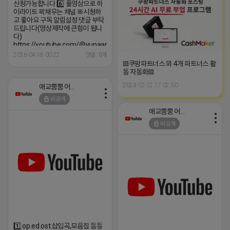
신청가능합니다 6️⃣ 풀영상으로 하
이라이트 꽉채우는 채널 ※시청하
고 좋아요 구독 알림설정 댓글 부탁
드립니다(영상제작에 큰힘이 됩니
다)
https://youtube.com/@yunaanimation?
si=1q_QihwQFHRuOIIk
2026-04-18 00:22
댓글: 0개
▤쿠팡파트너스 외 4개 파트너스 활
동 자동화▤
2024-12-12 17:02:50
애교뿜뿜 어피치
비공개
애교뿜뿜 어피치
비공개
1️⃣ op.ed.ost.삽입곡,모음집 등등