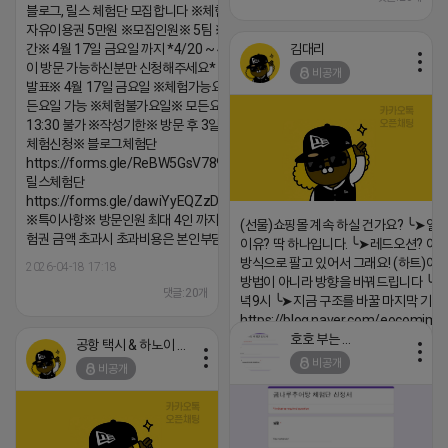
블로그, 릴스 체험단 모집합니다 ※체험메뉴※
자유이용권 5만원 ※모집인원※ 5팀 ※모집기
김대리
간※ 4월 17일 금요일 까지 *4/20 ~ 4/26 사
이 방문 가능하신분만 신청해주세요* ※체험단
비공개
발표※ 4월 17일 금요일 ※체험가능요일※ 모
든요일 가능 ※체험불가요일※ 모든요일 12 ~
13:30 불가 ※작성기한※ 방문 후 3일 이내 ※
체험신청※ 블로그체험단
https://forms.gle/ReBW5GsV789ur2Pz6
릴스체험단
https://forms.gle/dawiYyEQZzDdqf8W8
※특이사항※ 방문인원 최대 4인 까지 가능 체
(선물)쇼핑몰 계속 하실 건가요? ╰➤열
험권 금액 초과시 초과비용은 본인부담입니다.
이유? 딱 하나입니다. ╰➤레드오션? 아니
방식으로 팔고 있어서 그래요! (하트)이번
2026-04-18 17:18
방법이 아니라 방향을 바꿔드립니다 ╰➤4월
댓글:20개
녁9시 ╰➤지금 구조를 바꿀 마지막 기회
https://blog.naver.com/eocomim
호호 부는 튜브
공항 택시 & 하노이 렌트카
2026-04-18 17:15
비공개
비공개
댓글:20개