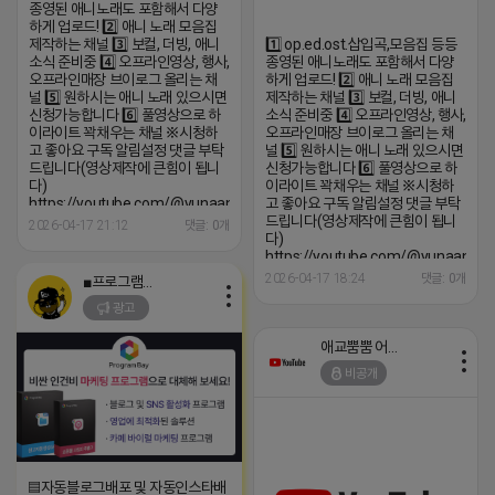
종영된 애니노래도 포함해서 다양
하게 업로드! 2️⃣ 애니 노래 모음집
제작하는 채널 3️⃣ 보컬, 더빙, 애니
1️⃣ op.ed.ost.삽입곡,모음집 등등
소식 준비중 4️⃣ 오프라인영상, 행사,
종영된 애니노래도 포함해서 다양
오프라인매장 브이로그 올리는 채
하게 업로드! 2️⃣ 애니 노래 모음집
널 5️⃣ 원하시는 애니 노래 있으시면
제작하는 채널 3️⃣ 보컬, 더빙, 애니
신청가능합니다 6️⃣ 풀영상으로 하
소식 준비중 4️⃣ 오프라인영상, 행사,
이라이트 꽉채우는 채널 ※시청하
오프라인매장 브이로그 올리는 채
고 좋아요 구독 알림설정 댓글 부탁
널 5️⃣ 원하시는 애니 노래 있으시면
드립니다(영상제작에 큰힘이 됩니
신청가능합니다 6️⃣ 풀영상으로 하
다)
이라이트 꽉채우는 채널 ※시청하
https://youtube.com/@yunaanimation?
고 좋아요 구독 알림설정 댓글 부탁
si=1q_QihwQFHRuOIIk
드립니다(영상제작에 큰힘이 됩니
2026-04-17 21:12
댓글: 0개
다)
https://youtube.com/@yunaanima
si=1q_QihwQFHRuOIIk
2026-04-17 18:24
댓글: 0개
■프로그램베이■
광고
애교뿜뿜 어피치
비공개
▤자동블로그배포 및 자동인스타배