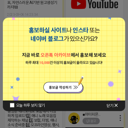
포, 자연스러운 AI기반 원고생성기
까지!▤
2023-09-06 14:23:34
홍보하실 사이트
나
인스타
또는
애교뿜뿜 어피치
비공개
네이버 블로그
가 있으신가요?
1️⃣ op.ed.ost.삽입곡,모음집 등등
종영된 애니노래도 포함해서 다양
하게 업로드! 2️⃣ 애니 노래 모음집
제작하는 채널 3️⃣ 보컬, 더빙, 애니
지금 바로
오픈톡 아카이브
에서 홍보해 보세요
소식 준비중 4️⃣ 오프라인영상, 행사,
오프라인매장 브이로그 올리는 채
하루 최대
10,000
건 이상의 홍보글이 올라오고 있습니다!
널 5️⃣ 원하시는 애니 노래 있으시면
신청가능합니다 6️⃣ 풀영상으로 하
이라이트 꽉채우는 채널 ※시청하
고 좋아요 구독 알림설정 댓글 부탁
드립니다(영상제작에 큰힘이 됩니
다)
https://youtube.com/@yunaanima
si=1q_QihwQFHRuOIIk
2026-04-17 17:38
댓글: 0개
오늘 하루 보지 않기
닫기
1️⃣ op.ed.ost.삽입곡,모음집 등등
종영된 애니노래도 포함해서 다양
■아이피몬스터■
하게 업로드! 2️⃣ 애니 노래 모음집
제작하는 채널 3️⃣ 보컬, 더빙, 애니
광고
소식 준비중 4️⃣ 오프라인영상, 행사,