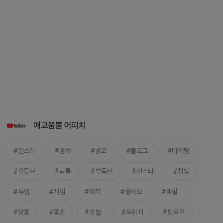
애교뿜뿜 어피치
인스타
홍보
광고
블로그
마케팅
유튜브
틱톡
부동산
인스타
창업
부업
게임
페북
좋아요
맞팔
맞좋
좋반
맞핱
트위치
팔로우