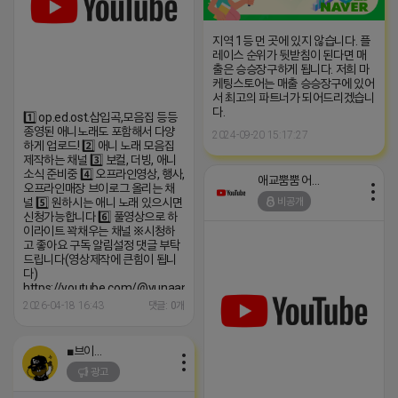
지역 1등 먼 곳에 있지 않습니다. 플
레이스 순위가 뒷받침이 된다면 매
출은 승승장구하게 됩니다. 저희 마
케팅스토어는 매출 승승장구에 있어
서 최고의 파트너가 되어드리겠습니
다.
1️⃣ op.ed.ost.삽입곡,모음집 등등
종영된 애니노래도 포함해서 다양
2024-09-20 15:17:27
하게 업로드! 2️⃣ 애니 노래 모음집
제작하는 채널 3️⃣ 보컬, 더빙, 애니
소식 준비중 4️⃣ 오프라인영상, 행사,
애교뿜뿜 어피치
오프라인매장 브이로그 올리는 채
널 5️⃣ 원하시는 애니 노래 있으시면
비공개
신청가능합니다 6️⃣ 풀영상으로 하
이라이트 꽉채우는 채널 ※시청하
고 좋아요 구독 알림설정 댓글 부탁
드립니다(영상제작에 큰힘이 됩니
다)
https://youtube.com/@yunaanimation?
si=1q_QihwQFHRuOIIk
2026-04-18 16:43
댓글: 0개
■브이머신■
광고