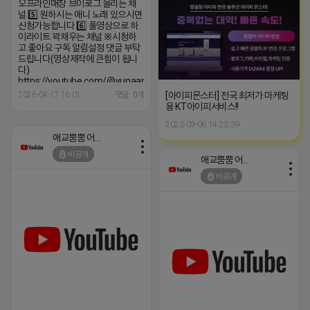
오프라인매장 브이로그 올리는 채
널 5️⃣ 원하시는 애니 노래 있으시면
신청가능합니다 6️⃣ 풀영상으로 하
이라이트 꽉채우는 채널 ※시청하
고 좋아요 구독 알림설정 댓글 부탁
드립니다(영상제작에 큰힘이 됩니
다)
https://youtube.com/@yunaanimation?
si=1q_QihwQFHRuOIIk
[아이피몬스터] 전국 최저가 마케팅
2026-04-17 16:01
댓글: 0개
용 KT아이피서비스!!
2023-09-06 14:23:39
애교뿜뿜 어피치
비공개
애교뿜뿜 어피치
비공개