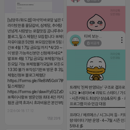
[남양주/화도읍] 마석역 바로앞 넓은 매장과, 프
라이빗한룸 물닭갈비, 삼계탕, 추어탕 맛집 10
년넘게 사랑받는 로컬맛집 곰나루추어탕에서
티비 보는 라이언
블로그, 릴스 체험단 모집합니다 ※체험메뉴※
자유이용권 5만원 ※모집인원※ 5팀 ※모집기
비공개
2026-04-18 17:05
댓글:20개
간※ 4월 17일 금요일 까지 *4/20 ~ 4/26 사
이 방문 가능하신분만 신청해주세요* ※체험단
발표※ 4월 17일 금요일 ※체험가능요일※ 모
든요일 가능 ※체험불가요일※ 모든요일 12 ~
13:30 불가 ※작성기한※ 방문 후 3일 이내 ※
체험신청※ 블로그체험단
https://forms.gle/ReBW5GsV789ur2Pz6
릴스체험단
트래픽 ‘진짜 반영되는’ 구조로 결과로 
https://forms.gle/dawiYyEQZzDdqf8W8
니다. ▶네이버◀ 리워드 스테이 / 가드 /
※특이사항※ 방문인원 최대 4인 까지 가능 체
- 시즌키워드 최상단 상승&유지 多 - 로
험권 금액 초과시 초과비용은 본인부담입니다.
프로그램 이슈 민감 대응
▔▔▔▔▔▔▔▔▔▔▔▔▔▔▔▔▔▔ 
2026-04-18 17:12
프라다 / 헤르메스 / 시그니처 등 - 키워
댓글:20개
량 데이터 기반 운영 - 4~7월 시즌 인기
5위내 多