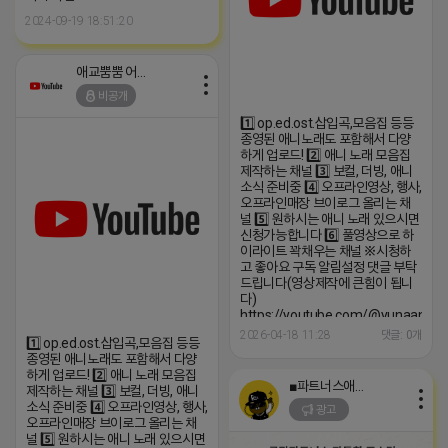
2024-09-19 18:51:20
애교뿜뿜 어피치
비공개
1️⃣ op.ed.ost.삽입곡,모음집 등등
종영된 애니노래도 포함해서 다양
하게 업로드! 2️⃣ 애니 노래 모음집
제작하는 채널 3️⃣ 보컬, 더빙, 애니
소식 준비중 4️⃣ 오프라인영상, 행사,
오프라인매장 브이로그 올리는 채
널 5️⃣ 원하시는 애니 노래 있으시면
신청가능합니다 6️⃣ 풀영상으로 하
이라이트 꽉채우는 채널 ※시청하
고 좋아요 구독 알림설정 댓글 부탁
드립니다(영상제작에 큰힘이 됩니
다)
https://youtube.com/@yunaanima
si=1q_QihwQFHRuOIIk
2026-04-18 11:28
댓글: 0개
1️⃣ op.ed.ost.삽입곡,모음집 등등
종영된 애니노래도 포함해서 다양
하게 업로드! 2️⃣ 애니 노래 모음집
■파트너스애드온■
제작하는 채널 3️⃣ 보컬, 더빙, 애니
소식 준비중 4️⃣ 오프라인영상, 행사,
광고
오프라인매장 브이로그 올리는 채
널 5️⃣ 원하시는 애니 노래 있으시면