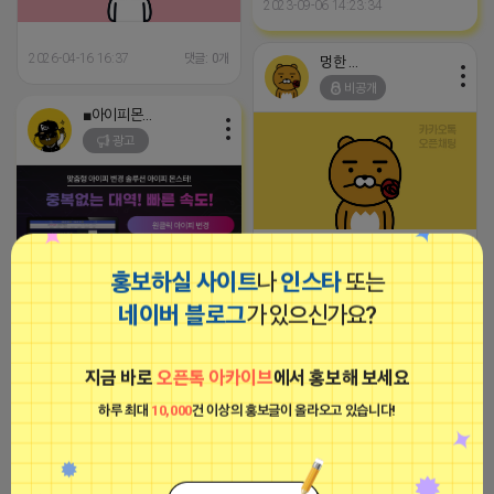
2023-09-06 14:23:34
2026-04-16 16:37
댓글: 0개
멍한 프렌즈
비공개
■아이피몬스터■
광고
2026-04-16 15:06
댓글: 0개
홍보하실 사이트
나
인스타
또는
네이버 블로그
가 있으신가요?
[아이피몬스터] 전국 최저가 마케팅
멍한 프렌즈
용 KT아이피서비스!!
비공개
2023-09-06 14:23:39
지금 바로
오픈톡 아카이브
에서 홍보해 보세요
하루 최대
10,000
건 이상의 홍보글이 올라오고 있습니다!
멍한 프렌즈
비공개