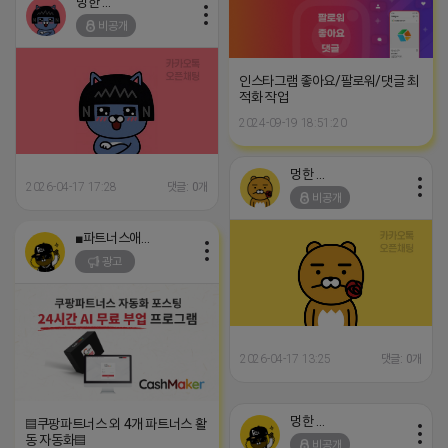
멍한 프렌즈
비공개
인스타그램 좋아요/팔로워/댓글 최
적화 작업
2024-09-19 18:51:20
멍한 프렌즈
2026-04-17 17:28
댓글: 0개
비공개
■파트너스애드온■
광고
2026-04-17 13:25
댓글: 0개
멍한 프렌즈
▤쿠팡파트너스 외 4개 파트너스 활
동 자동화▤
비공개