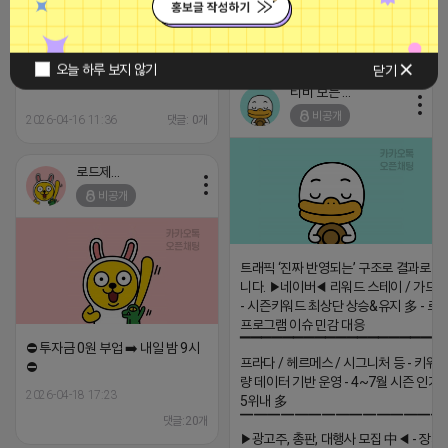
2026-04-16 13:00
댓글: 0개
오늘 하루 보지 않기
닫기
티비 보는 라이언
비공개
2026-04-16 11:36
댓글: 0개
로드제인
비공개
트래픽 ‘진짜 반영되는’ 구조로 결과로 
니다. ▶네이버◀ 리워드 스테이 / 가드 /
- 시즌키워드 최상단 상승&유지 多 - 로
프로그램 이슈 민감 대응
▔▔▔▔▔▔▔▔▔▔▔▔▔▔▔▔▔▔ 
⛔️ 투자금 0원 부업 ➡️ 내일 밤 9시
프라다 / 헤르메스 / 시그니처 등 - 키워
⛔️
량 데이터 기반 운영 - 4~7월 시즌 인기
2026-04-18 17:23
5위내 多
▔▔▔▔▔▔▔▔▔▔▔▔▔▔▔
댓글:20개
▶광고주, 총판, 대행사 모집 中◀ - 장기