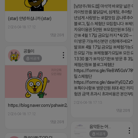
[남양주/화도읍] 마석역 바로앞 넓은 매장
라이빗한룸 물닭갈비, 삼계탕, 추어탕 맛집
년넘게 사랑받는 로컬맛집 곰나루추어
(star) 안녕하십니까 (star)
블로그, 릴스 체험단 모집합니다 ※체험
2026-04-18 17:12
자유이용권 5만원 ※모집인원※ 5팀 ※
댓글:20개
간※ 4월 17일 금요일 까지 *4/20 ~ 4/
이 방문 가능하신분만 신청해주세요* 
발표※ 4월 17일 금요일 ※체험가능요일
공돌이
든요일 가능 ※체험불가요일※ 모든요일 1
비공개
13:30 불가 ※작성기한※ 방문 후 3일 
체험신청※ 블로그체험단
https://forms.gle/ReBW5GsV789u
릴스체험단
https://forms.gle/dawiYyEQZzDd
※특이사항※ 방문인원 최대 4인 까지 가
험권 금액 초과시 초과비용은 본인부담입
2026-04-18 17:13
https://blog.naver.com/pshwin2/224023970047
댓글:20개
2026-04-18 17:12
댓글:20개
음악듣는 어피치
비공개