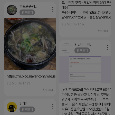
트너 관계 구축 - 개발사 직접 운영 빠른
하트뿅뿅 라이언
대응 ▔▔▔▔▔▔▔▔▔▔▔▔▔▔▔▔▔▔
톡)주식회사 더 풀림 https://더풀림상
비공개
담.enn.kr https://더풀림상담.enn.kr
2026-04-18 17:26
댓글:20개
빈털터리 제이지
비공개
https://m.blog.naver.com/wlgus1647/224253846149
2026-04-18 17:23
[남양주/화도읍] 마석역 바로앞 넓은 매장
댓글:20개
라이빗한룸 물닭갈비, 삼계탕, 추어탕 맛집
년넘게 사랑받는 로컬맛집 곰나루추어
김대리
블로그, 릴스 체험단 모집합니다 ※체험
자유이용권 5만원 ※모집인원※ 5팀 ※
비공개
간※ 4월 17일 금요일 까지 *4/20 ~ 4/