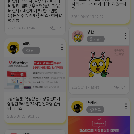
▶ 맛집 : 프리저 (길찾기) / 올데이
서 최고의 파트너가 되어드리겠습니
▶ 일키 : 알파 / 부스터 (월보 가능)
다.
▶ 실계 / 비실계 배포 (점수 반영
O) ▶ 영수증 리뷰 ⏱️ 당일 / 예약발
2024-09-20 15:17:27
행 가능
2026-04-17 18:44
댓글: 0개
멍한 프렌즈
비공개
■브이머신■
광고
2026-04-17 18:43
댓글: 0개
-장소불문, 약정없는 고정공인IP가
마케팅스토어
삽입된 365일 24시간 임대형 컴퓨
터 서비스
광고
2023-09-05 19:01:58