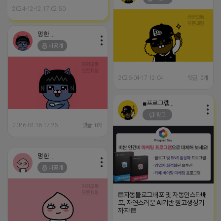
2024-12-12 17:02:50
멍한 프렌즈
비공개
2026-04-17 12:04
댓글: 0개
■프로그램베이■
광고
2026-04-16 17:26
댓글: 0개
멍한 프렌즈
비공개
▤자동블로그배포 및 자동인스타배
포, 자연스러운 AI기반 원고생성기
까지!▤