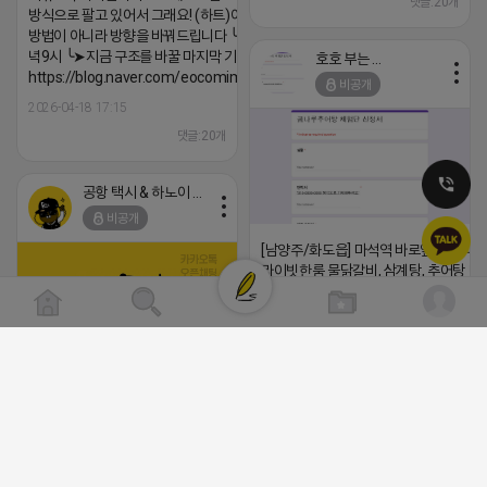
댓글:20개
방식으로 팔고 있어서 그래요! (하트)이번엔 다릅니다. ╰➤
방법이 아니라 방향을 바꿔드립니다 ╰➤4월 21일(화) 저
녁9시 ╰➤지금 구조를 바꿀 마지막 기회
호호 부는 튜브
https://blog.naver.com/eocomim/224250518436
비공개
2026-04-18 17:15
댓글:20개
공항 택시 & 하노이 렌트카
비공개
[남양주/화도읍] 마석역 바로앞 넓은 매장
라이빗한룸 물닭갈비, 삼계탕, 추어탕 맛집
년넘게 사랑받는 로컬맛집 곰나루추어
블로그, 릴스 체험단 모집합니다 ※체험
자유이용권 5만원 ※모집인원※ 5팀 ※
간※ 4월 17일 금요일 까지 *4/20 ~ 4/
이 방문 가능하신분만 신청해주세요* 
(star) 안녕하십니까 (star)
발표※ 4월 17일 금요일 ※체험가능요일
2026-04-18 17:12
든요일 가능 ※체험불가요일※ 모든요일 1
13:30 불가 ※작성기한※ 방문 후 3일 
댓글:20개
체험신청※ 블로그체험단
https://forms.gle/ReBW5GsV789u