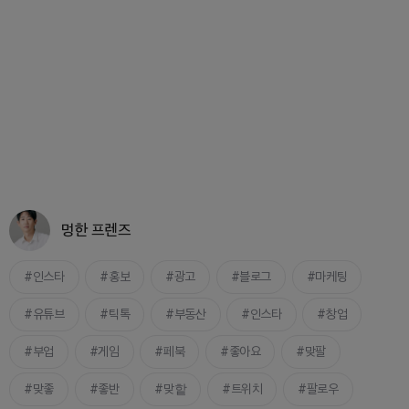
멍한 프렌즈
인스타
홍보
광고
블로그
마케팅
유튜브
틱톡
부동산
인스타
창업
부업
게임
페북
좋아요
맞팔
맞좋
좋반
맞핱
트위치
팔로우