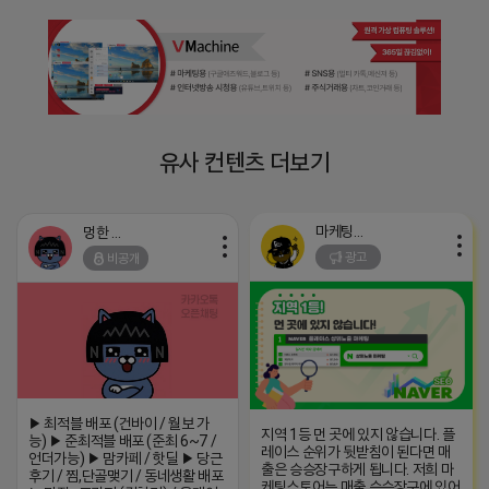
유사 컨텐츠 더보기
마케팅스토어
멍한 프렌즈
광고
비공개
▶ 최적블 배포 (건바이 / 월보 가
지역 1등 먼 곳에 있지 않습니다. 플
능) ▶ 준최적블 배포 (준최 6~7 /
레이스 순위가 뒷받침이 된다면 매
언더가능) ▶ 맘카페 / 핫딜 ▶ 당근
출은 승승장구하게 됩니다. 저희 마
후기 / 찜,단골맺기 / 동네생활 배포
케팅스토어는 매출 승승장구에 있어