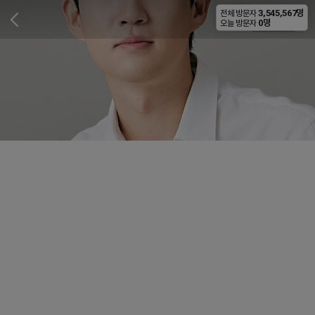
3,545,567명
전체 방문자
비공개
0명
오늘 방문자