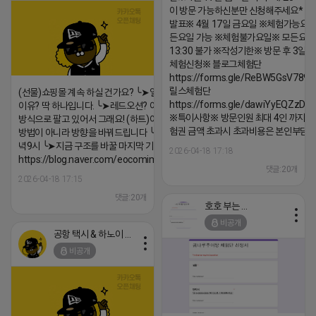
이 방문 가능하신분만 신청해주세요* 
발표※ 4월 17일 금요일 ※체험가능요일
든요일 가능 ※체험불가요일※ 모든요일 1
13:30 불가 ※작성기한※ 방문 후 3일 
체험신청※ 블로그체험단
https://forms.gle/ReBW5GsV789u
릴스체험단
(선물)쇼핑몰 계속 하실 건가요? ╰➤열심히 해도 안되는
https://forms.gle/dawiYyEQZzDd
이유? 딱 하나입니다. ╰➤레드오션? 아니요! ╰➤모두 같은
※특이사항※ 방문인원 최대 4인 까지 가
방식으로 팔고 있어서 그래요! (하트)이번엔 다릅니다. ╰➤
험권 금액 초과시 초과비용은 본인부담입
방법이 아니라 방향을 바꿔드립니다 ╰➤4월 21일(화) 저
녁9시 ╰➤지금 구조를 바꿀 마지막 기회
2026-04-18 17:18
https://blog.naver.com/eocomim/224250518436
댓글:20개
2026-04-18 17:15
댓글:20개
호호 부는 튜브
비공개
공항 택시 & 하노이 렌트카
비공개