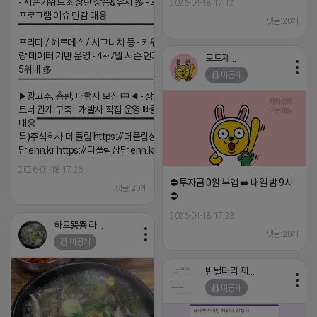
- 시즌키워드 최상단 상승&유지 多 - 로직변화,
2026-04-18 17:12
프로그램 이슈 민감 대응
댓글:20개
▔▔▔▔▔▔▔▔▔▔▔▔▔▔▔▔▔▔ ▶쿠팡◀
프라다 / 헤르메스 / 시그니처 등 - 키워드 검색
량 데이터 기반 운영 - 4~7월 시즌 인기 키워드
로드제인
5위내 多
비공개
▔▔▔▔▔▔▔▔▔▔▔▔▔▔▔▔▔▔
▶광고주, 총판, 대행사 모집 中◀ - 장기 협업 파
트너 관계 구축 - 개발사 직접 운영 빠른 피드백
대응 ▔▔▔▔▔▔▔▔▔▔▔▔▔▔▔▔▔▔ (카
톡)주식회사 더 풀림 https://더풀림상
담.enn.kr https://더풀림상담.enn.kr
2026-04-18 17:26
⛔️ 투자금 0원 부업 ➡️ 내일 밤 9시
댓글:20개
⛔️
2026-04-18 17:23
하트뿅뿅 라이언
댓글:20개
비공개
빈털터리 제이지
비공개