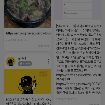
[남양주/화도읍] 마석역 바로앞 넓은 매장
라이빗한룸 물닭갈비, 삼계탕, 추어탕 맛집
https://m.blog.naver.com/wlgus1647/224253846149
년넘게 사랑받는 로컬맛집 곰나루추어
블로그, 릴스 체험단 모집합니다 ※체험
2026-04-18 17:23
자유이용권 5만원 ※모집인원※ 5팀 ※
댓글:20개
간※ 4월 17일 금요일 까지 *4/20 ~ 4/
이 방문 가능하신분만 신청해주세요* 
발표※ 4월 17일 금요일 ※체험가능요일
김대리
든요일 가능 ※체험불가요일※ 모든요일 1
비공개
13:30 불가 ※작성기한※ 방문 후 3일 
체험신청※ 블로그체험단
https://forms.gle/ReBW5GsV789u
릴스체험단
https://forms.gle/dawiYyEQZzDd
※특이사항※ 방문인원 최대 4인 까지 가
험권 금액 초과시 초과비용은 본인부담입
(선물)쇼핑몰 계속 하실 건가요? ╰➤열심히 해도 안되는
2026-04-18 17:18
이유? 딱 하나입니다. ╰➤레드오션? 아니요! ╰➤모두 같은