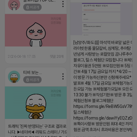
클로이랩/TOP CLASS
비공개
[남양주/화도읍] 마석역 바로앞 넓은 매장
라이빗한룸 물닭갈비, 삼계탕, 추어탕 맛집
년넘게 사랑받는 로컬맛집 곰나루추어
2026-04-18 17:05
댓글:20개
블로그, 릴스 체험단 모집합니다 ※체험
자유이용권 5만원 ※모집인원※ 5팀 ※
간※ 4월 17일 금요일 까지 *4/20 ~ 4/
티비 보는 라이언
이 방문 가능하신분만 신청해주세요* 
비공개
발표※ 4월 17일 금요일 ※체험가능요일
든요일 가능 ※체험불가요일※ 모든요일 1
13:30 불가 ※작성기한※ 방문 후 3일 
체험신청※ 블로그체험단
https://forms.gle/ReBW5GsV789u
릴스체험단
https://forms.gle/dawiYyEQZzDd
※특이사항※ 방문인원 최대 4인 까지 가
트래픽 ‘진짜 반영되는’ 구조로 결과로 보여드립
험권 금액 초과시 초과비용은 본인부담입
니다. ▶네이버◀ 리워드 스테이 / 가드 / 자몽 등