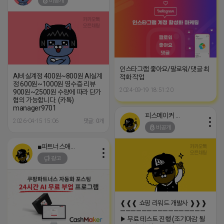
비공개
인스타그램 좋아요/팔로워/댓글 최
AI비실계정 400원~800원 AI실계
적화 작업
정 600원~1000원 영수증 리뷰
2024-09-19 18:51:20
900원~2500원 수량에 따라 단가
협의 가능합니다. (카톡)
manager9701
피스메이커 프로도
2026-04-15 15:06
댓글: 0개
비공개
■파트너스애드온■
광고
❰❰❰ 쇼핑 리워드 개발사 ❱❱❱
————————————————
▶ 무료 테스트 진행 (조기마감 될