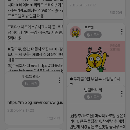
니다. ▶네이버◀ 리워드 스테이 / 가드 / 자몽 등
2026-04-18 17:12
- 시즌키워드 최상단 상승&유지 多 - 로직변화,
댓글:20개
프로그램 이슈 민감 대응
▔▔▔▔▔▔▔▔▔▔▔▔▔▔▔▔▔▔ ▶쿠팡◀
프라다 / 헤르메스 / 시그니처 등 - 키워드 검색
로드제인
량 데이터 기반 운영 - 4~7월 시즌 인기 키워드
비공개
5위내 多
▔▔▔▔▔▔▔▔▔▔▔▔▔▔▔▔▔▔
▶광고주, 총판, 대행사 모집 中◀ - 장기 협업 파
트너 관계 구축 - 개발사 직접 운영 빠른 피드백
대응 ▔▔▔▔▔▔▔▔▔▔▔▔▔▔▔▔▔▔ (카
톡)주식회사 더 풀림 https://더풀림상
담.enn.kr https://더풀림상담.enn.kr
하트뿅뿅 라이언
⛔️ 투자금 0원 부업 ➡️ 내일 밤 9시
2026-04-18 17:26
비공개
⛔️
댓글:20개
빈털터리 제이지
2026-04-18 17:23
비공개
댓글:20개
https://m.blog.naver.com/wlgus1647/224253846149
2026-04-18 17:23
[남양주/화도읍] 마석역 바로앞 넓은 매장
댓글:20개
라이빗한룸 물닭갈비, 삼계탕, 추어탕 맛집
년넘게 사랑받는 로컬맛집 곰나루추어