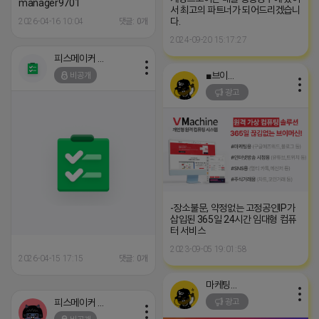
manager9701
서 최고의 파트너가 되어드리겠습니
다.
2026-04-16 10:04
댓글: 0개
2024-09-20 15:17:27
피스메이커 프로도
■브이머신■
비공개
광고
-장소불문, 약정없는 고정공인IP가
삽입된 365일 24시간 임대형 컴퓨
터 서비스
2023-09-05 19:01:58
2026-04-15 17:15
댓글: 0개
마케팅스토어
피스메이커 프로도
광고