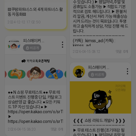
수 있습니다.) ▶ 평일저녁,주말 및
공휴일도 소통가능 ▶ 적합도 기본
▤쿠팡파트너스 외 4개 파트너스 활
적으로 검토 해드립니다. ▶ 환불처
동 자동화▤
리 깔끔, 계산서 처리 가능 매출상승
시켜 드리는 것이 목표입니다. 투명
2024-12-12 17:02:50
하고 솔직하게 상담, 작업 진행 해 드
립니다.
————————————————
피스메이커 프로도
(카톡) : kimss_ad (카톡) :
kimss_ad
비공개
2026-04-15 08:12
댓글: 0개
피스메이커 프로도
비공개
●● N 쇼핑 무료테스트 ●● 무료 테
스트 이벤트 진행중 단일, 카탈로그
상승반영 값 좋습니다. ●모든 키워
드 1P 자신 있습니다.● ▶
https://open.kakao.com/o/srTIWKci
▶
❰❰❰ 쇼핑 리워드 개발사 ❱❱❱
https://open.kakao.com/o/srTIWKci
————————————————
2026-04-15 06:20
댓글: 0개
▶ 무료 테스트 진행 (조기마감 될
수 있습니다.) ▶ 평일저녁,주말 및