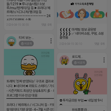
스테이/자몽/가드/블렌딩/스캔
들/1219 ▶루나/솜사탕/소보
루/mu/텐케이/딥 등 ▶프라다/헤
르메스/시그니처/랭크업 등
——————————————— 24
시간 다이렉트 소통:
https://open.kakao.com/o/swMPVKci
2026-04-15 00:55
댓글: 0개
❰❰❰❰ 마케팅 정보 공유방
❱❱❱❱ ✅ 네이버쇼핑, 쿠팡, 쇼핑
플랫폼
티비 보는 라이언
비공개
2026-04-15 00:10
댓글: 0개
로드제인
비공개
트래픽 ‘진짜 반영되는’ 구조로 결과로 보여드립
니다. ▶네이버◀ 리워드 스테이 / 가드 / 자몽 등
- 시즌키워드 최상단 상승&유지 多 - 로직변화,
프로그램 이슈 민감 대응
▔▔▔▔▔▔▔▔▔▔▔▔▔▔▔▔▔▔ ▶쿠팡◀
⛔️ 투자금 0원 부업 ➡️ 내일 밤 9시
프라다 / 헤르메스 / 시그니처 등 - 키워드 검색
⛔️
량 데이터 기반 운영 - 4~7월 시즌 인기 키워드
하트뿅뿅 라이언