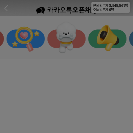
3,545,567명
전체 방문자
비공개
0명
오늘 방문자