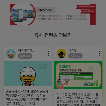
유사 컨텐츠 더보기
마케팅스토어
피스메이커 프로도
광고
비공개
AI비실계정 400원~800원 AI실계
지역 1등 먼 곳에 있지 않습니다. 플
정 600원~1000원 영수증 리뷰
레이스 순위가 뒷받침이 된다면 매
900원~2500원 수량에 따라 단가
출은 승승장구하게 됩니다. 저희 마
협의 가능합니다. (카톡)
케팅스토어는 매출 승승장구에 있어