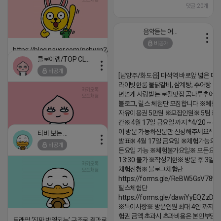
댓글:20개
음악듣는 어피치
비공개
https://blog.naver.com/pshwin2/224023970047
클로이랩/TOP CLASS
2026-04-18 17:12
비공개
[남양주/화도읍] 마석역 바로앞 넓은 매장
댓글:20개
라이빗한룸 물닭갈비, 삼계탕, 추어탕 맛집
년넘게 사랑받는 로컬맛집 곰나루추어
블로그, 릴스 체험단 모집합니다 ※체험
자유이용권 5만원 ※모집인원※ 5팀 ※
간※ 4월 17일 금요일 까지 *4/20 ~ 4/
이 방문 가능하신분만 신청해주세요* 
티비 보는 라이언
발표※ 4월 17일 금요일 ※체험가능요일
비공개
든요일 가능 ※체험불가요일※ 모든요일 1
2026-04-18 17:05
댓글:20개
13:30 불가 ※작성기한※ 방문 후 3일 
체험신청※ 블로그체험단
https://forms.gle/ReBW5GsV789u
릴스체험단
https://forms.gle/dawiYyEQZzDd
※특이사항※ 방문인원 최대 4인 까지 가
험권 금액 초과시 초과비용은 본인부담입
트래픽 ‘진짜 반영되는’ 구조로 결과로 보여드립