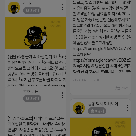
블로그, 릴스 체험단 모집합니다 ※체험
김대리
자유이용권 5만원 ※모집인원※ 5팀 ※
비공개
간※ 4월 17일 금요일 까지 *4/20 ~ 4/
이 방문 가능하신분만 신청해주세요* 
발표※ 4월 17일 금요일 ※체험가능요일
든요일 가능 ※체험불가요일※ 모든요일 1
13:30 불가 ※작성기한※ 방문 후 3일 
체험신청※ 블로그체험단
https://forms.gle/ReBW5GsV789u
릴스체험단
(선물)쇼핑몰 계속 하실 건가요? ╰➤열심히 해도 안되는
https://forms.gle/dawiYyEQZzDd
이유? 딱 하나입니다. ╰➤레드오션? 아니요! ╰➤모두 같은
※특이사항※ 방문인원 최대 4인 까지 가
방식으로 팔고 있어서 그래요! (하트)이번엔 다릅니다. ╰➤
험권 금액 초과시 초과비용은 본인부담입
방법이 아니라 방향을 바꿔드립니다 ╰➤4월 21일(화) 저
녁9시 ╰➤지금 구조를 바꿀 마지막 기회
2026-04-18 17:18
https://blog.naver.com/eocomim/224250518436
댓글:20개
호호 부는 튜브
2026-04-18 17:15
비공개
댓글:20개
공항 택시 & 하노이 렌트카
비공개
[남양주/화도읍] 마석역 바로앞 넓은 매장과, 프
라이빗한룸 물닭갈비, 삼계탕, 추어탕 맛집 10
년넘게 사랑받는 로컬맛집 곰나루추어탕에서
블로그, 릴스 체험단 모집합니다 ※체험메뉴※