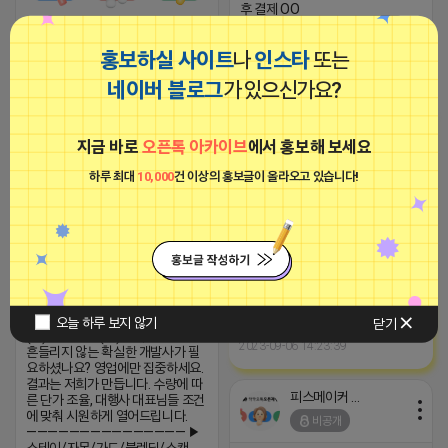
후 결제 OO
▔▔▔▔▔▔▔▔▔▔▔▔▔▔ 문의 :
https://open.kakao.com/o/sTiiA5p
❰❰❰❰ 마케팅 정보 공유방
홍보하실 사이트
나
인스타
또는
❱❱❱❱ ✅ 네이버쇼핑, 쿠팡, 쇼핑
2026-04-15 02:48
댓글: 0개
플랫폼
네이버 블로그
가 있으신가요?
2026-04-15 02:24
댓글: 0개
■아이피몬스터■
광고
지금 바로
오픈톡 아카이브
에서 홍보해 보세요
피스메이커 프로도
하루 최대
10,000
건 이상의 홍보글이 올라오고 있습니다!
비공개
[아이피몬스터] 전국 최저가 마케팅
용 KT아이피서비스!!
오늘 하루 보지 않기
닫기
(별)개발/총판(별) 로직 변화에도
2023-09-06 14:23:39
흔들리지 않는 확실한 개발사가 필
요하셨나요? 영업에만 집중하세요.
결과는 저희가 만듭니다. 수량에 따
피스메이커 프로도
른 단가 조율, 대행사 대표님들 조건
에 맞춰 시원하게 열어드립니다.
비공개
——————————————— ▶