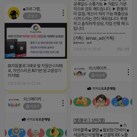
공휴일도 소통가능 ▶ 적합도 기본
■프로그램베이■
적으로 검토 해드립니다. ▶ 환불처
리 깔끔, 계산서 처리 가능 매출상승
광고
시켜 드리는 것이 목표입니다. 투명
하고 솔직하게 상담, 작업 진행 해 드
립니다.
————————————————
(카톡) : kimss_ad (카톡) :
kimss_ad
2026-04-15 03:42
댓글: 0개
▤자동블로그배포 및 자동인스타배
피스메이커 프로도
포, 자연스러운 AI기반 원고생성기
까지!▤
비공개
2023-09-06 14:23:34
피스메이커 프로도
비공개
(별)블로그 상위(별)
▔▔▔▔▔▔▔▔▔▔▔▔▔▔ ■ 스
마트블록 ■ 블탭 ■ 월보장/건바이 ■
세금계산서 발행 ■ 선결제 XX 노출