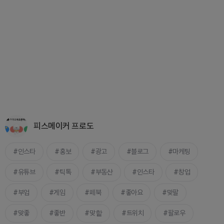
피스메이커 프로도
인스타
홍보
광고
블로그
마케팅
유튜브
틱톡
부동산
인스타
창업
부업
게임
페북
좋아요
맞팔
맞좋
좋반
맞핱
트위치
팔로우