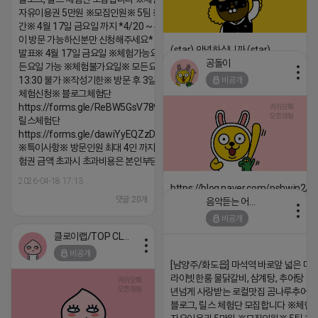
자유이용권 5만원 ※모집인원※ 5팀 ※모집기
간※ 4월 17일 금요일 까지 *4/20 ~ 4/26 사
이 방문 가능하신분만 신청해주세요* ※체험단
(star) 안녕하십니까 (star)
발표※ 4월 17일 금요일 ※체험가능요일※ 모
공돌이
든요일 가능 ※체험불가요일※ 모든요일 12 ~
2026-04-18 17:12
13:30 불가 ※작성기한※ 방문 후 3일 이내 ※
비공개
댓글:20개
체험신청※ 블로그체험단
https://forms.gle/ReBW5GsV789ur2Pz6
릴스체험단
https://forms.gle/dawiYyEQZzDdqf8W8
※특이사항※ 방문인원 최대 4인 까지 가능 체
험권 금액 초과시 초과비용은 본인부담입니다.
2026-04-18 17:13
https://blog.naver.com/pshwin2/
댓글:20개
음악듣는 어피치
2026-04-18 17:12
비공개
댓글:20개
클로이랩/TOP CLASS
비공개
[남양주/화도읍] 마석역 바로앞 넓은 매장
라이빗한룸 물닭갈비, 삼계탕, 추어탕 맛집
년넘게 사랑받는 로컬맛집 곰나루추어
블로그, 릴스 체험단 모집합니다 ※체험