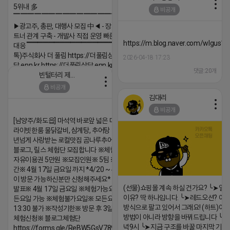
2026-04-18 17:23
5위내 多
비공개
댓글:20개
▔▔▔▔▔▔▔▔▔▔▔▔▔▔▔▔▔▔
▶광고주, 총판, 대행사 모집 中◀ - 장기 협업 파
트너 관계 구축 - 개발사 직접 운영 빠른 피드백
https://m.blog.naver.com/wlgus
대응 ▔▔▔▔▔▔▔▔▔▔▔▔▔▔▔▔▔▔ (카
톡)주식회사 더 풀림 https://더풀림상
2026-04-18 17:23
담.enn.kr https://더풀림상담.enn.kr
댓글:20개
빈털터리 제이지
2026-04-18 17:26
비공개
댓글:20개
김대리
비공개
[남양주/화도읍] 마석역 바로앞 넓은 매장과, 프
라이빗한룸 물닭갈비, 삼계탕, 추어탕 맛집 10
년넘게 사랑받는 로컬맛집 곰나루추어탕에서
블로그, 릴스 체험단 모집합니다 ※체험메뉴※
자유이용권 5만원 ※모집인원※ 5팀 ※모집기
간※ 4월 17일 금요일 까지 *4/20 ~ 4/26 사
이 방문 가능하신분만 신청해주세요* ※체험단
(선물)쇼핑몰 계속 하실 건가요? ╰➤열
발표※ 4월 17일 금요일 ※체험가능요일※ 모
이유? 딱 하나입니다. ╰➤레드오션? 아니
든요일 가능 ※체험불가요일※ 모든요일 12 ~
방식으로 팔고 있어서 그래요! (하트)이번
13:30 불가 ※작성기한※ 방문 후 3일 이내 ※
방법이 아니라 방향을 바꿔드립니다 ╰➤4월
체험신청※ 블로그체험단
녁9시 ╰➤지금 구조를 바꿀 마지막 기회
https://forms.gle/ReBW5GsV789ur2Pz6