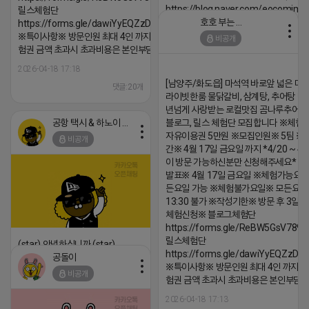
https://blog.naver.com/eocomim
릴스체험단
호호 부는 튜브
https://forms.gle/dawiYyEQZzDdqf8W8
2026-04-18 17:15
※특이사항※ 방문인원 최대 4인 까지 가능 체
비공개
댓글:20개
험권 금액 초과시 초과비용은 본인부담입니다.
2026-04-18 17:18
[남양주/화도읍] 마석역 바로앞 넓은 매장
댓글:20개
라이빗한룸 물닭갈비, 삼계탕, 추어탕 맛집
년넘게 사랑받는 로컬맛집 곰나루추어
공항 택시 & 하노이 렌트카
블로그, 릴스 체험단 모집합니다 ※체험
자유이용권 5만원 ※모집인원※ 5팀 ※
비공개
간※ 4월 17일 금요일 까지 *4/20 ~ 4/
이 방문 가능하신분만 신청해주세요* 
발표※ 4월 17일 금요일 ※체험가능요일
든요일 가능 ※체험불가요일※ 모든요일 1
13:30 불가 ※작성기한※ 방문 후 3일 
체험신청※ 블로그체험단
https://forms.gle/ReBW5GsV789u
릴스체험단
(star) 안녕하십니까 (star)
https://forms.gle/dawiYyEQZzDd
공돌이
2026-04-18 17:12
※특이사항※ 방문인원 최대 4인 까지 가
비공개
험권 금액 초과시 초과비용은 본인부담입
댓글:20개
2026-04-18 17:13