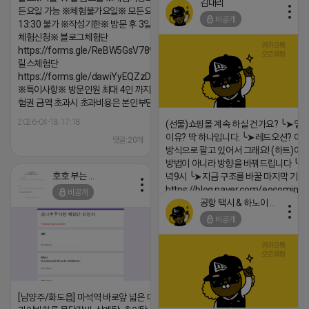
김대리
든요일 가능 ※체험불가요일※ 모든요일 12 ~
비공개
13:30 불가 ※작성기한※ 방문 후 3일 이내 ※
체험신청※ 블로그체험단
https://forms.gle/ReBW5GsV789ur2Pz6
릴스체험단
https://forms.gle/dawiYyEQZzDdqf8W8
※특이사항※ 방문인원 최대 4인 까지 가능 체
험권 금액 초과시 초과비용은 본인부담입니다.
2026-04-18 17:18
(선물)쇼핑몰 계속 하실 건가요? ╰➤열
이유? 딱 하나입니다. ╰➤레드오션? 아니
댓글:20개
방식으로 팔고 있어서 그래요! (하트)이번
방법이 아니라 방향을 바꿔드립니다 ╰➤4월
호호 부는 튜브
녁9시 ╰➤지금 구조를 바꿀 마지막 기회
https://blog.naver.com/eocomim
비공개
공항 택시 & 하노이 렌트카
2026-04-18 17:15
비공개
댓글:20개
[남양주/화도읍] 마석역 바로앞 넓은 매장과, 프