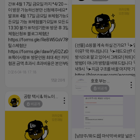
간※ 4월 17일 금요일 까지 *4/20 ~ 4/26 사
이 방문 가능하신분만 신청해주세요* ※체험단
발표※ 4월 17일 금요일 ※체험가능요일※ 모
든요일 가능 ※체험불가요일※ 모든요일 12 ~
13:30 불가 ※작성기한※ 방문 후 3일 이내 ※
체험신청※ 블로그체험단
https://forms.gle/ReBW5GsV789ur2Pz6
(선물)쇼핑몰 계속 하실 건가요? ╰➤열
릴스체험단
이유? 딱 하나입니다. ╰➤레드오션? 아니
https://forms.gle/dawiYyEQZzDdqf8W8
방식으로 팔고 있어서 그래요! (하트)이번
※특이사항※ 방문인원 최대 4인 까지 가능 체
방법이 아니라 방향을 바꿔드립니다 ╰➤4월
험권 금액 초과시 초과비용은 본인부담입니다.
녁9시 ╰➤지금 구조를 바꿀 마지막 기회
2026-04-18 17:18
https://blog.naver.com/eocomim
댓글:20개
호호 부는 튜브
2026-04-18 17:15
비공개
댓글:20개
공항 택시 & 하노이 렌트카
비공개
[남양주/화도읍] 마석역 바로앞 넓은 매장