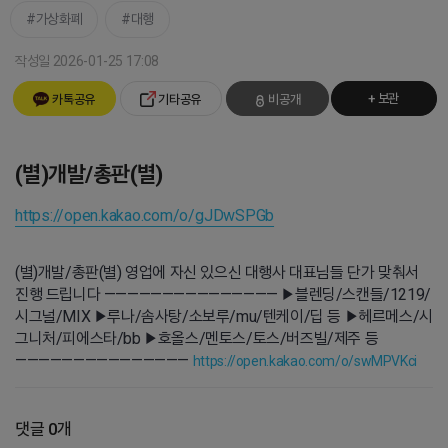
가상화폐
대행
작성일 2026-01-25 17:08
+ 보관
카톡공유
기타공유
비공개
(별)개발/총판(별)
https://open.kakao.com/o/gJDwSPGb
(별)개발/총판(별) 영업에 자신 있으신 대행사 대표님들 단가 맞춰서
진행 드립니다 ——————————————— ▶블렌딩/스캔들/1219/
시그널/MIX ▶루나/솜사탕/소보루/mu/텐케이/딥 등 ▶헤르메스/시
그니처/피에스타/bb ▶호올스/멘토스/토스/버즈빌/제주 등
———————————————
https://open.kakao.com/o/swMPVKci
댓글 0개