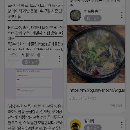
▔▔▔▔▔▔▔▔▔▔▔▔▔▔▔▔▔▔ ▶쿠팡◀
⛔️ 투자금 0원 부업 ➡️ 내일 밤 9시
프라다 / 헤르메스 / 시그니처 등 - 키워드 검색
⛔️
량 데이터 기반 운영 - 4~7월 시즌 인기 키워드
하트뿅뿅 라이언
2026-04-18 17:23
5위내 多
비공개
댓글:20개
▔▔▔▔▔▔▔▔▔▔▔▔▔▔▔▔▔▔
▶광고주, 총판, 대행사 모집 中◀ - 장기 협업 파
트너 관계 구축 - 개발사 직접 운영 빠른 피드백
대응 ▔▔▔▔▔▔▔▔▔▔▔▔▔▔▔▔▔▔ (카
톡)주식회사 더 풀림 https://더풀림상
담.enn.kr https://더풀림상담.enn.kr
빈털터리 제이지
2026-04-18 17:26
비공개
댓글:20개
https://m.blog.naver.com/wlgus
2026-04-18 17:23
댓글:20개
[남양주/화도읍] 마석역 바로앞 넓은 매장과, 프
라이빗한룸 물닭갈비, 삼계탕, 추어탕 맛집 10
년넘게 사랑받는 로컬맛집 곰나루추어탕에서
김대리
블로그, 릴스 체험단 모집합니다 ※체험메뉴※
비공개
자유이용권 5만원 ※모집인원※ 5팀 ※모집기