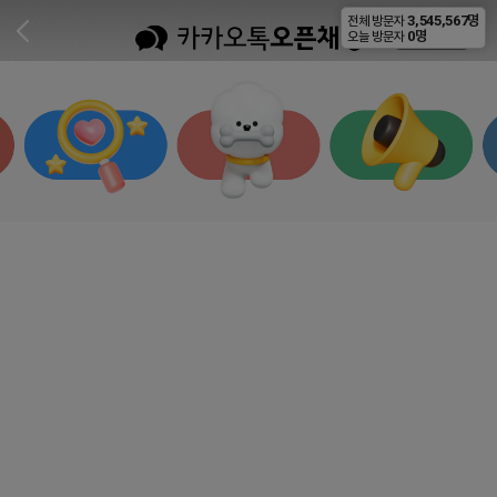
3,545,567명
전체 방문자
비공개
0명
오늘 방문자