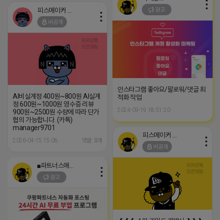
피스메이커 프로도
광고
비공개
인스타그램 좋아요/팔로워/댓글 최
AI비실계정 400원~800원 AI실계
적화 작업
정 600원~1000원 영수증 리뷰
2024-09-19 18:51:20
900원~2500원 수량에 따라 단가
협의 가능합니다. (카톡)
manager9701
피스메이커 프로도
2026-04-15 15:06
댓글: 0개
비공개
■파트너스애드온■
광고