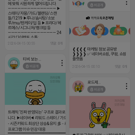
에 맞춰 시원하게 열어드립니다.
비공개
——————————————— ▶
스테이/자몽/가드/블렌딩/스캔
들/1219 ▶루나/솜사탕/소보
루/mu/텐케이/딥 등 ▶프라다/헤
르메스/시그니처/랭크업 등
——————————————— 24
시간 다이렉트 소통:
https://open.kakao.com/o/swMPVKci
2026-04-15 00:55
댓글: 0개
❰❰❰❰ 마케팅 정보 공유방
❱❱❱❱ ✅ 네이버쇼핑, 쿠팡, 쇼핑
플랫폼
티비 보는 라이언
비공개
2026-04-15 00:10
댓글: 0개
로드제인
비공개
트래픽 ‘진짜 반영되는’ 구조로 결과로 보여드립
니다. ▶네이버◀ 리워드 스테이 / 가드 / 자몽 등
- 시즌키워드 최상단 상승&유지 多 - 로직변화,
프로그램 이슈 민감 대응