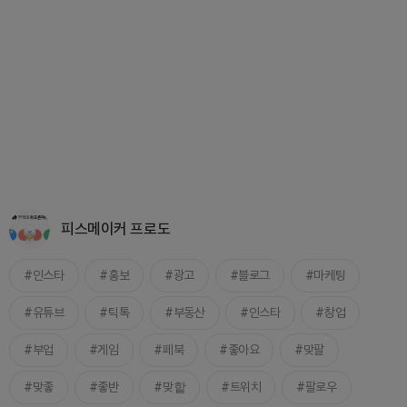
피스메이커 프로도
인스타
홍보
광고
블로그
마케팅
유튜브
틱톡
부동산
인스타
창업
부업
게임
페북
좋아요
맞팔
맞좋
좋반
맞핱
트위치
팔로우