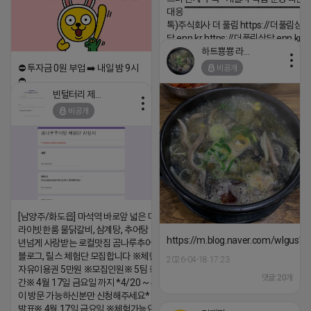
대응 ▔▔▔▔▔▔▔▔▔▔▔▔▔▔▔▔▔▔
톡)주식회사 더 풀림 https://더풀림상
담.enn.kr https://더풀림상담.enn.kr
하트뿅뿅 라이언
2026-04-18 17:26
⛔️ 투자금 0원 부업 ➡️ 내일 밤 9시
비공개
댓글:20개
⛔️
빈털터리 제이지
2026-04-18 17:23
비공개
댓글:20개
[남양주/화도읍] 마석역 바로앞 넓은 매장과, 프
라이빗한룸 물닭갈비, 삼계탕, 추어탕 맛집 10
https://m.blog.naver.com/wlgus
년넘게 사랑받는 로컬맛집 곰나루추어탕에서
블로그, 릴스 체험단 모집합니다 ※체험메뉴※
2026-04-18 17:23
자유이용권 5만원 ※모집인원※ 5팀 ※모집기
댓글:20개
간※ 4월 17일 금요일 까지 *4/20 ~ 4/26 사
이 방문 가능하신분만 신청해주세요* ※체험단
발표※ 4월 17일 금요일 ※체험가능요일※ 모