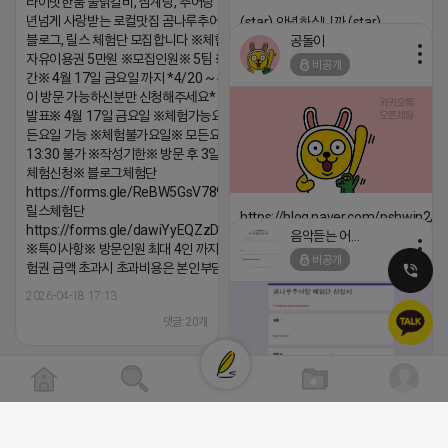
라이빗한룸 물닭갈비, 삼계탕, 추어탕 맛집 10
년넘게 사랑받는 로컬맛집 곰나루추어탕에서
(star) 안녕하십니까 (star)
블로그, 릴스 체험단 모집합니다 ※체험메뉴※
공돌이
2026-04-18 17:12
자유이용권 5만원 ※모집인원※ 5팀 ※모집기
비공개
댓글:20개
간※ 4월 17일 금요일 까지 *4/20 ~ 4/26 사
이 방문 가능하신분만 신청해주세요* ※체험단
발표※ 4월 17일 금요일 ※체험가능요일※ 모
든요일 가능 ※체험불가요일※ 모든요일 12 ~
13:30 불가 ※작성기한※ 방문 후 3일 이내 ※
체험신청※ 블로그체험단
https://forms.gle/ReBW5GsV789ur2Pz6
릴스체험단
https://blog.naver.com/pshwin2/
https://forms.gle/dawiYyEQZzDdqf8W8
음악듣는 어피치
2026-04-18 17:12
※특이사항※ 방문인원 최대 4인 까지 가능 체
비공개
험권 금액 초과시 초과비용은 본인부담입니다.
댓글:20개
2026-04-18 17:13
댓글:20개
클로이랩/TOP CLASS
비공개
[남양주/화도읍] 마석역 바로앞 넓은 매장
라이빗한룸 물닭갈비, 삼계탕, 추어탕 맛집