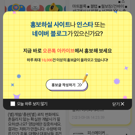
▔▔▔▔▔▔▔▔▔▔▔▔▔▔ ■ 스
마트블록 ■ 블탭 ■ 월보장/건바이 ■
세금계산서 발행 ■ 선결제 XX 노출
후 결제 OO
▔▔▔▔▔▔▔▔▔▔▔▔▔▔ 문의 :
홍보하실 사이트
나
인스타
또는
https://open.kakao.com/o/sTiiA5p
❰❰❰❰ 마케팅 정보 공유방
❱❱❱❱ ✅ 네이버쇼핑, 쿠팡, 쇼핑
네이버 블로그
가 있으신가요?
2026-04-15 02:48
댓글: 0개
플랫폼
2026-04-15 02:24
댓글: 0개
■아이피몬스터■
지금 바로
오픈톡 아카이브
에서 홍보해 보세요
광고
하루 최대
10,000
건 이상의 홍보글이 올라오고 있습니다!
피스메이커 프로도
비공개
오늘 하루 보지 않기
닫기
[아이피몬스터] 전국 최저가 마케팅
용 KT아이피서비스!!
(별)개발/총판(별) 로직 변화에도
2023-09-06 14:23:39
흔들리지 않는 확실한 개발사가 필
요하셨나요? 영업에만 집중하세요.
결과는 저희가 만듭니다. 수량에 따
피스메이커 프로도
른 단가 조율, 대행사 대표님들 조건