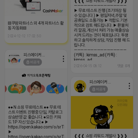
❰❰❰ 쇼핑 리워드 개발사 ❱❱❱
————————————————
▶ 무료 테스트 진행 (조기마감 될
수 있습니다.) ▶ 평일저녁,주말 및
공휴일도 소통가능 ▶ 적합도 기본
▤쿠팡파트너스 외 4개 파트너스 활
적으로 검토 해드립니다. ▶ 환불처
동 자동화▤
리 깔끔, 계산서 처리 가능 매출상승
시켜 드리는 것이 목표입니다. 투명
2024-12-12 17:02:50
하고 솔직하게 상담, 작업 진행 해 드
립니다.
————————————————
피스메이커 프로도
(카톡) : kimss_ad (카톡) :
kimss_ad
비공개
2026-04-15 08:12
댓글: 0개
피스메이커 프로도
비공개
●● N 쇼핑 무료테스트 ●● 무료 테
스트 이벤트 진행중 단일, 카탈로그
상승반영 값 좋습니다. ●모든 키워
드 1P 자신 있습니다.● ▶
https://open.kakao.com/o/srTIWKci
▶
❰❰❰ 쇼핑 리워드 개발사 ❱❱❱
https://open.kakao.com/o/srTIWKci