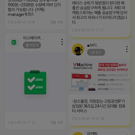
정 600원~1000원 영수증 리뷰
레이스 순위가 뒷받침이 된다면 매
900원~2500원 수량에 따라 단가
출은 승승장구하게 됩니다. 저희 마
협의 가능합니다. (카톡)
케팅스토어는 매출 승승장구에 있어
manager9701
서 최고의 파트너가 되어드리겠습니
다.
2026-04-16 10:04
댓글: 0개
2024-09-20 15:17:27
피스메이커 프로도
■브이머신■
비공개
광고
-장소불문, 약정없는 고정공인IP가
삽입된 365일 24시간 임대형 컴퓨
터 서비스
2023-09-05 19:01:58
2026-04-15 17:15
댓글: 0개
마케팅스토어