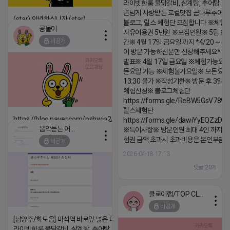
라이빗한룸 물닭갈비, 삼계탕, 추어탕 맛집
년넘게 사랑받는 로컬맛집 곰나루추어
(star) 안녕하십니까 (star)
블로그, 릴스 체험단 모집합니다 ※체험
공돌이
자유이용권 5만원 ※모집인원※ 5팀 ※
2026-04-18 17:12
비공개
간※ 4월 17일 금요일 까지 *4/20 ~ 4/
댓글:20개
이 방문 가능하신분만 신청해주세요* 
발표※ 4월 17일 금요일 ※체험가능요일
든요일 가능 ※체험불가요일※ 모든요일 1
13:30 불가 ※작성기한※ 방문 후 3일 
체험신청※ 블로그체험단
https://forms.gle/ReBW5GsV789u
릴스체험단
https://blog.naver.com/pshwin2/224023970047
https://forms.gle/dawiYyEQZzDd
음악듣는 어피치
※특이사항※ 방문인원 최대 4인 까지 가
2026-04-18 17:12
험권 금액 초과시 초과비용은 본인부담입
비공개
댓글:20개
2026-04-18 17:13
댓글:20개
클로이랩/TOP CLASS
비공개
[남양주/화도읍] 마석역 바로앞 넓은 매장과, 프
라이빗한룸 물닭갈비, 삼계탕, 추어탕 맛집 10