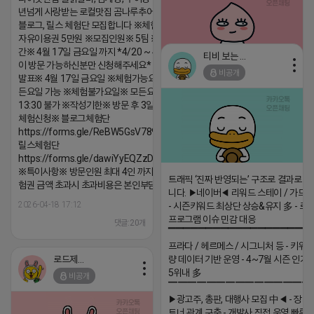
년넘게 사랑받는 로컬맛집 곰나루추어탕에서
블로그, 릴스 체험단 모집합니다 ※체험메뉴※
자유이용권 5만원 ※모집인원※ 5팀 ※모집기
간※ 4월 17일 금요일 까지 *4/20 ~ 4/26 사
티비 보는 라이언
이 방문 가능하신분만 신청해주세요* ※체험단
비공개
발표※ 4월 17일 금요일 ※체험가능요일※ 모
2026-04-18 17:05
댓글:20개
든요일 가능 ※체험불가요일※ 모든요일 12 ~
13:30 불가 ※작성기한※ 방문 후 3일 이내 ※
체험신청※ 블로그체험단
https://forms.gle/ReBW5GsV789ur2Pz6
릴스체험단
https://forms.gle/dawiYyEQZzDdqf8W8
※특이사항※ 방문인원 최대 4인 까지 가능 체
트래픽 ‘진짜 반영되는’ 구조로 결과로 
험권 금액 초과시 초과비용은 본인부담입니다.
니다. ▶네이버◀ 리워드 스테이 / 가드 /
2026-04-18 17:12
- 시즌키워드 최상단 상승&유지 多 - 로
프로그램 이슈 민감 대응
댓글:20개
▔▔▔▔▔▔▔▔▔▔▔▔▔▔▔▔▔▔ 
프라다 / 헤르메스 / 시그니처 등 - 키워
로드제인
량 데이터 기반 운영 - 4~7월 시즌 인기
5위내 多
비공개
▔▔▔▔▔▔▔▔▔▔▔▔▔▔▔
▶광고주, 총판, 대행사 모집 中◀ - 장기
트너 관계 구축 - 개발사 직접 운영 빠른