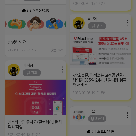
2024-09-20 15:17:27
■브이머신■
광고
안녕하세요
2026-01-27 02:53
댓글: 0개
마케팅스토어
광고
-장소불문, 약정없는 고정공인IP가
삽입된 365일 24시간 임대형 컴퓨
터 서비스
2023-09-05 19:01:58
파묘
비공개
인스타그램 좋아요/팔로워/댓글 최
적화 작업
2024-09-19 18:51:20