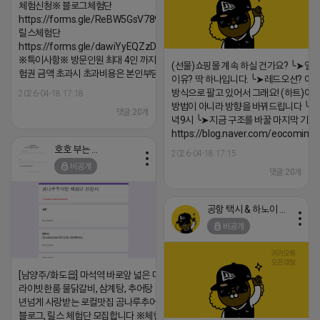
체험신청※ 블로그체험단
https://forms.gle/ReBW5GsV789ur2Pz6
릴스체험단
https://forms.gle/dawiYyEQZzDdqf8W8
※특이사항※ 방문인원 최대 4인 까지 가능 체
(선물)쇼핑몰 계속 하실 건가요? ╰➤열
험권 금액 초과시 초과비용은 본인부담입니다.
이유? 딱 하나입니다. ╰➤레드오션? 아니
방식으로 팔고 있어서 그래요! (하트)이번
2026-04-18 17:18
방법이 아니라 방향을 바꿔드립니다 ╰➤4월
댓글:20개
녁9시 ╰➤지금 구조를 바꿀 마지막 기회
https://blog.naver.com/eocomim
호호 부는 튜브
2026-04-18 17:15
비공개
댓글:20개
공항 택시 & 하노이 렌트카
비공개
[남양주/화도읍] 마석역 바로앞 넓은 매장과, 프
라이빗한룸 물닭갈비, 삼계탕, 추어탕 맛집 10
년넘게 사랑받는 로컬맛집 곰나루추어탕에서
블로그, 릴스 체험단 모집합니다 ※체험메뉴※