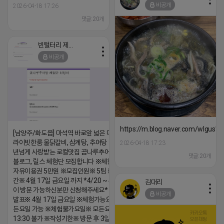
비공개
2026-04-18 17:26
댓글:20개
빈털터리 제이지
비공개
https://m.blog.naver.com/wlgus
[남양주/화도읍] 마석역 바로앞 넓은 매장과, 프
라이빗한룸 물닭갈비, 삼계탕, 추어탕 맛집 10
2026-04-18 17:23
년넘게 사랑받는 로컬맛집 곰나루추어탕에서
댓글:20개
블로그, 릴스 체험단 모집합니다 ※체험메뉴※
자유이용권 5만원 ※모집인원※ 5팀 ※모집기
간※ 4월 17일 금요일 까지 *4/20 ~ 4/26 사
김대리
이 방문 가능하신분만 신청해주세요* ※체험단
비공개
발표※ 4월 17일 금요일 ※체험가능요일※ 모
든요일 가능 ※체험불가요일※ 모든요일 12 ~
13:30 불가 ※작성기한※ 방문 후 3일 이내 ※