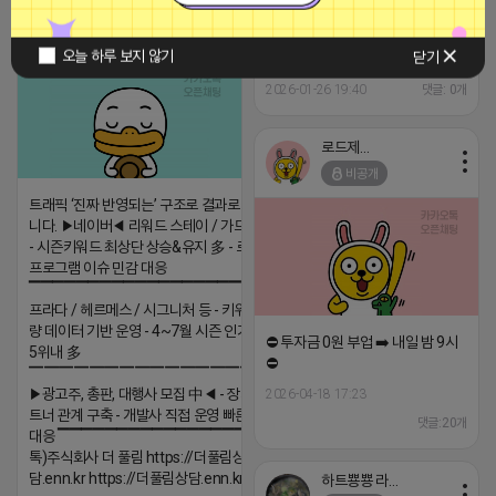
티비 보는 라이언
비공개
오늘 하루 보지 않기
닫기
안녕하세요
2026-01-26 19:40
댓글: 0개
로드제인
비공개
트래픽 ‘진짜 반영되는’ 구조로 결과로 보여드립
니다. ▶네이버◀ 리워드 스테이 / 가드 / 자몽 등
- 시즌키워드 최상단 상승&유지 多 - 로직변화,
프로그램 이슈 민감 대응
▔▔▔▔▔▔▔▔▔▔▔▔▔▔▔▔▔▔ ▶쿠팡◀
프라다 / 헤르메스 / 시그니처 등 - 키워드 검색
량 데이터 기반 운영 - 4~7월 시즌 인기 키워드
⛔️ 투자금 0원 부업 ➡️ 내일 밤 9시
5위내 多
⛔️
▔▔▔▔▔▔▔▔▔▔▔▔▔▔▔▔▔▔
▶광고주, 총판, 대행사 모집 中◀ - 장기 협업 파
2026-04-18 17:23
트너 관계 구축 - 개발사 직접 운영 빠른 피드백
댓글:20개
대응 ▔▔▔▔▔▔▔▔▔▔▔▔▔▔▔▔▔▔ (카
톡)주식회사 더 풀림 https://더풀림상
담.enn.kr https://더풀림상담.enn.kr
하트뿅뿅 라이언