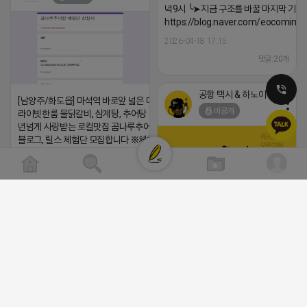
녁9시 ╰➤지금 구조를 바꿀 마지막 기회
https://blog.naver.com/eocomim
2026-04-18 17:15
댓글:20개
공항 택시 & 하노이 렌트카
[남양주/화도읍] 마석역 바로앞 넓은 매장과, 프
비공개
라이빗한룸 물닭갈비, 삼계탕, 추어탕 맛집 10
년넘게 사랑받는 로컬맛집 곰나루추어탕에서
블로그, 릴스 체험단 모집합니다 ※체험메뉴※
자유이용권 5만원 ※모집인원※ 5팀 ※모집기
간※ 4월 17일 금요일 까지 *4/20 ~ 4/26 사
이 방문 가능하신분만 신청해주세요* ※체험단
발표※ 4월 17일 금요일 ※체험가능요일※ 모
든요일 가능 ※체험불가요일※ 모든요일 12 ~
(star) 안녕하십니까 (star)
13:30 불가 ※작성기한※ 방문 후 3일 이내 ※
체험신청※ 블로그체험단
2026-04-18 17:12
https://forms.gle/ReBW5GsV789ur2Pz6
댓글:20개
릴스체험단
https://forms.gle/dawiYyEQZzDdqf8W8
※특이사항※ 방문인원 최대 4인 까지 가능 체
공돌이
험권 금액 초과시 초과비용은 본인부담입니다.
비공개