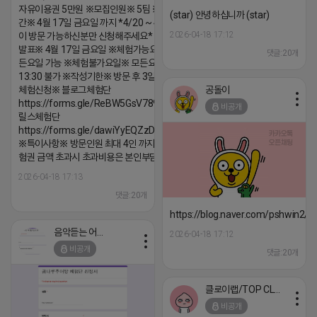
자유이용권 5만원 ※모집인원※ 5팀 ※모집기
(star) 안녕하십니까 (star)
간※ 4월 17일 금요일 까지 *4/20 ~ 4/26 사
2026-04-18 17:12
이 방문 가능하신분만 신청해주세요* ※체험단
발표※ 4월 17일 금요일 ※체험가능요일※ 모
댓글:20개
든요일 가능 ※체험불가요일※ 모든요일 12 ~
13:30 불가 ※작성기한※ 방문 후 3일 이내 ※
공돌이
체험신청※ 블로그체험단
https://forms.gle/ReBW5GsV789ur2Pz6
비공개
릴스체험단
https://forms.gle/dawiYyEQZzDdqf8W8
※특이사항※ 방문인원 최대 4인 까지 가능 체
험권 금액 초과시 초과비용은 본인부담입니다.
2026-04-18 17:13
댓글:20개
https://blog.naver.com/pshwin2/
음악듣는 어피치
2026-04-18 17:12
비공개
댓글:20개
클로이랩/TOP CLASS
비공개