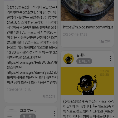
[남양주/화도읍] 마석역 바로앞 넓은 매장과, 프
라이빗한룸 물닭갈비, 삼계탕, 추어탕 맛집 10
년넘게 사랑받는 로컬맛집 곰나루추어탕에서
블로그, 릴스 체험단 모집합니다 ※체험메뉴※
https://m.blog.naver.com/wlgus
자유이용권 5만원 ※모집인원※ 5팀 ※모집기
간※ 4월 17일 금요일 까지 *4/20 ~ 4/26 사
2026-04-18 17:23
이 방문 가능하신분만 신청해주세요* ※체험단
댓글:20개
발표※ 4월 17일 금요일 ※체험가능요일※ 모
든요일 가능 ※체험불가요일※ 모든요일 12 ~
13:30 불가 ※작성기한※ 방문 후 3일 이내 ※
김대리
체험신청※ 블로그체험단
비공개
https://forms.gle/ReBW5GsV789ur2Pz6
릴스체험단
https://forms.gle/dawiYyEQZzDdqf8W8
※특이사항※ 방문인원 최대 4인 까지 가능 체
험권 금액 초과시 초과비용은 본인부담입니다.
2026-04-18 17:18
댓글:20개
(선물)쇼핑몰 계속 하실 건가요? ╰➤열
이유? 딱 하나입니다. ╰➤레드오션? 아니
호호 부는 튜브
방식으로 팔고 있어서 그래요! (하트)이번
방법이 아니라 방향을 바꿔드립니다 ╰➤4월
비공개