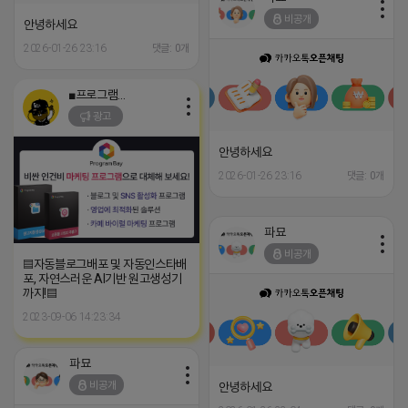
비공개
안녕하세요
2026-01-26 23:16
댓글: 0개
■프로그램베이■
광고
안녕하세요
2026-01-26 23:16
댓글: 0개
파묘
비공개
▤자동블로그배포 및 자동인스타배
포, 자연스러운 AI기반 원고생성기
까지!▤
2023-09-06 14:23:34
파묘
비공개
안녕하세요