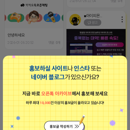
2026-01-26 22:04
댓글: 0개
■아이피몬스터■
광고
안녕하세요
2026-01-26 20:52
댓글: 0개
파묘
홍보하실 사이트
나
인스타
또는
비공개
[아이피몬스터] 전국 최저가 마케팅
용 KT아이피서비스!!
네이버 블로그
가 있으신가요?
2023-09-06 14:23:39
지금 바로
오픈톡 아카이브
에서 홍보해 보세요
파묘
하루 최대
10,000
건 이상의 홍보글이 올라오고 있습니다!
비공개
안녕하세요
2026-01-26 20:52
댓글: 0개