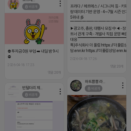
▔▔▔▔▔▔▔▔▔▔▔▔▔▔▔▔▔▔ 
프라다 / 헤르메스 / 시그니처 등 - 키워
비공개
량 데이터 기반 운영 - 4~7월 시즌 인기
5위내 多
▔▔▔▔▔▔▔▔▔▔▔▔▔▔▔
▶광고주, 총판, 대행사 모집 中◀ - 장기
트너 관계 구축 - 개발사 직접 운영 빠른
대응 ▔▔▔▔▔▔▔▔▔▔▔▔▔▔▔▔▔▔
톡)주식회사 더 풀림 https://더풀림상
담.enn.kr https://더풀림상담.enn.kr
⛔️ 투자금 0원 부업 ➡️ 내일 밤 9시
⛔️
2026-04-18 17:26
2026-04-18 17:23
댓글:20개
댓글:20개
하트뿅뿅 라이언
빈털터리 제이지
비공개
비공개