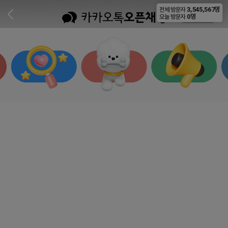
3,545,567명
전체 방문자
비공개
0명
오늘 방문자