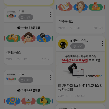
파묘
비공개
안녕하세요
2026-01-27 01:41
댓글: 0개
■파트너스애드온■
광고
안녕하세요
2026-01-27 00:29
댓글: 0개
파묘
비공개
▤쿠팡파트너스 외 4개 파트너스 활
동 자동화▤
2024-12-12 17:02:50
파묘