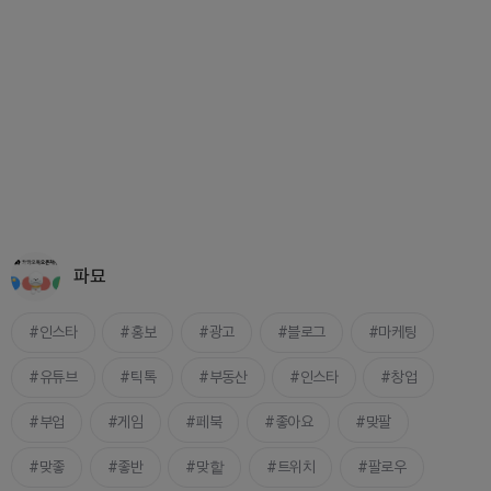
파묘
인스타
홍보
광고
블로그
마케팅
유튜브
틱톡
부동산
인스타
창업
부업
게임
페북
좋아요
맞팔
맞좋
좋반
맞핱
트위치
팔로우