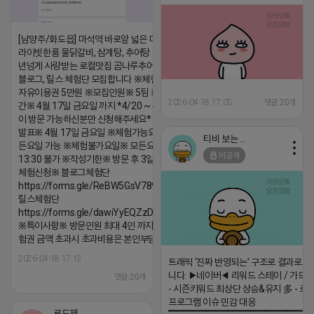
[남양주/화도읍] 마석역 바로앞 넓은 매장과, 프
라이빗한룸 물닭갈비, 삼계탕, 추어탕 맛집 10
년넘게 사랑받는 로컬맛집 곰나루추어탕에서
블로그, 릴스 체험단 모집합니다 ※체험메뉴※
자유이용권 5만원 ※모집인원※ 5팀 ※모집기
2026-04-18 17:05
댓글:20개
간※ 4월 17일 금요일 까지 *4/20 ~ 4/26 사
이 방문 가능하신분만 신청해주세요* ※체험단
발표※ 4월 17일 금요일 ※체험가능요일※ 모
티비 보는 라이언
든요일 가능 ※체험불가요일※ 모든요일 12 ~
비공개
13:30 불가 ※작성기한※ 방문 후 3일 이내 ※
체험신청※ 블로그체험단
https://forms.gle/ReBW5GsV789ur2Pz6
릴스체험단
https://forms.gle/dawiYyEQZzDdqf8W8
※특이사항※ 방문인원 최대 4인 까지 가능 체
험권 금액 초과시 초과비용은 본인부담입니다.
2026-04-18 17:12
트래픽 ‘진짜 반영되는’ 구조로 결과로 
니다. ▶네이버◀ 리워드 스테이 / 가드 /
댓글:20개
- 시즌키워드 최상단 상승&유지 多 - 로
프로그램 이슈 민감 대응
로드제인