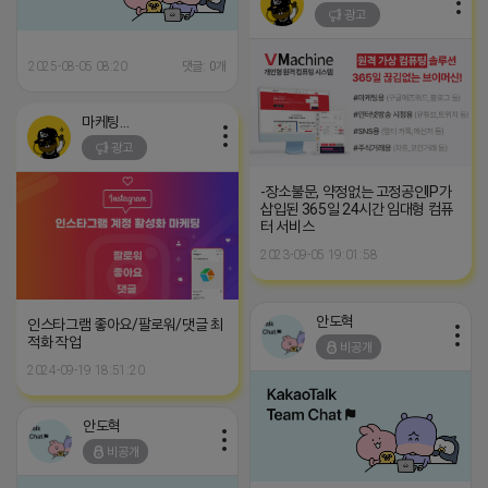
광고
2025-08-05 08:20
댓글: 0개
마케팅스토어
광고
-장소불문, 약정없는 고정공인IP가
삽입된 365일 24시간 임대형 컴퓨
터 서비스
2023-09-05 19:01:58
안도혁
인스타그램 좋아요/팔로워/댓글 최
적화 작업
비공개
2024-09-19 18:51:20
안도혁
비공개