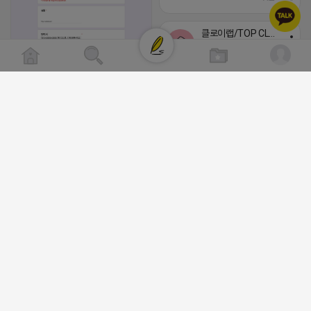
클로이랩/TOP CLASS
비공개
[남양주/화도읍] 마석역 바로앞 넓은 매장과, 프
라이빗한룸 물닭갈비, 삼계탕, 추어탕 맛집 10
년넘게 사랑받는 로컬맛집 곰나루추어탕에서
블로그, 릴스 체험단 모집합니다 ※체험메뉴※
자유이용권 5만원 ※모집인원※ 5팀 ※모집기
간※ 4월 17일 금요일 까지 *4/20 ~ 4/26 사
이 방문 가능하신분만 신청해주세요* ※체험단
2026-04-18 17:05
댓글:20개
발표※ 4월 17일 금요일 ※체험가능요일※ 모
든요일 가능 ※체험불가요일※ 모든요일 12 ~
13:30 불가 ※작성기한※ 방문 후 3일 이내 ※
체험신청※ 블로그체험단
https://forms.gle/ReBW5GsV789ur2Pz6
릴스체험단
https://forms.gle/dawiYyEQZzDdqf8W8
※특이사항※ 방문인원 최대 4인 까지 가능 체
험권 금액 초과시 초과비용은 본인부담입니다.
2026-04-18 17:12
댓글:20개