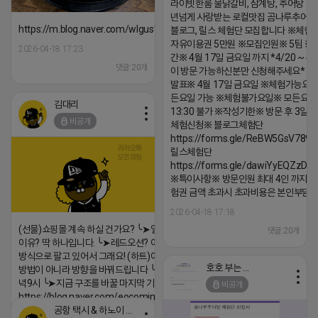
라이빗한룸 물닭갈비, 삼계탕, 추어탕 맛집
년넘게 사랑받는 로컬맛집 곰나루추어
https://m.blog.naver.com/wlgus1647/224253846149
블로그, 릴스 체험단 모집합니다 ※체험
자유이용권 5만원 ※모집인원※ 5팀 ※
2026-04-18 17:23
간※ 4월 17일 금요일 까지 *4/20 ~ 4/
댓글:20개
이 방문 가능하신분만 신청해주세요* 
발표※ 4월 17일 금요일 ※체험가능요일
든요일 가능 ※체험불가요일※ 모든요일 1
김대리
13:30 불가 ※작성기한※ 방문 후 3일 
비공개
체험신청※ 블로그체험단
https://forms.gle/ReBW5GsV789u
릴스체험단
https://forms.gle/dawiYyEQZzDd
※특이사항※ 방문인원 최대 4인 까지 가
험권 금액 초과시 초과비용은 본인부담입
2026-04-18 17:18
(선물)쇼핑몰 계속 하실 건가요? ╰➤열심히 해도 안되는
댓글:20개
이유? 딱 하나입니다. ╰➤레드오션? 아니요! ╰➤모두 같은
방식으로 팔고 있어서 그래요! (하트)이번엔 다릅니다. ╰➤
호호 부는 튜브
방법이 아니라 방향을 바꿔드립니다 ╰➤4월 21일(화) 저
녁9시 ╰➤지금 구조를 바꿀 마지막 기회
비공개
https://blog.naver.com/eocomim/224250518436
공항 택시 & 하노이 렌트카
2026-04-18 17:15