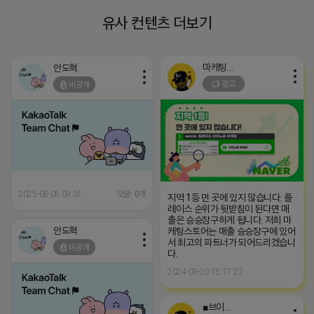
유사 컨텐츠 더보기
마케팅스토어
안도혁
광고
비공개
2025-08-05 09:31
댓글: 0개
지역 1등 먼 곳에 있지 않습니다. 플
레이스 순위가 뒷받침이 된다면 매
출은 승승장구하게 됩니다. 저희 마
안도혁
케팅스토어는 매출 승승장구에 있어
서 최고의 파트너가 되어드리겠습니
비공개
다.
2024-09-20 15:17:27
■브이머신■