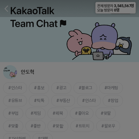
3,545,567명
전체 방문자
비공개
0명
오늘 방문자
안도혁
인스타
홍보
광고
블로그
마케팅
유튜브
틱톡
부동산
인스타
창업
부업
게임
페북
좋아요
맞팔
맞좋
좋반
맞핱
트위치
팔로우
가상화폐
대행