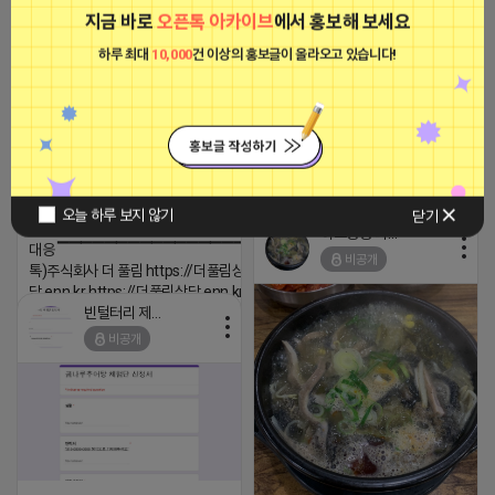
트래픽 ‘진짜 반영되는’ 구조로 결과로 보여드립
지금 바로
오픈톡 아카이브
에서 홍보해 보세요
비공개
니다. ▶네이버◀ 리워드 스테이 / 가드 / 자몽 등
하루 최대
10,000
건 이상의 홍보글이 올라오고 있습니다!
- 시즌키워드 최상단 상승&유지 多 - 로직변화,
프로그램 이슈 민감 대응
▔▔▔▔▔▔▔▔▔▔▔▔▔▔▔▔▔▔ ▶쿠팡◀
프라다 / 헤르메스 / 시그니처 등 - 키워드 검색
량 데이터 기반 운영 - 4~7월 시즌 인기 키워드
5위내 多
▔▔▔▔▔▔▔▔▔▔▔▔▔▔▔▔▔▔
⛔️ 투자금 0원 부업 ➡️ 내일 밤 9시
▶광고주, 총판, 대행사 모집 中◀ - 장기 협업 파
⛔️
오늘 하루 보지 않기
닫기
트너 관계 구축 - 개발사 직접 운영 빠른 피드백
하트뿅뿅 라이언
2026-04-18 17:23
대응 ▔▔▔▔▔▔▔▔▔▔▔▔▔▔▔▔▔▔ (카
비공개
톡)주식회사 더 풀림 https://더풀림상
댓글:20개
담.enn.kr https://더풀림상담.enn.kr
빈털터리 제이지
2026-04-18 17:26
비공개
댓글:20개