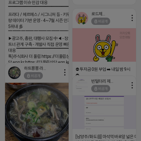
프로그램 이슈 민감 대응
▔▔▔▔▔▔▔▔▔▔▔▔▔▔▔▔▔▔ ▶쿠팡◀
로드제인
프라다 / 헤르메스 / 시그니처 등 - 키워드 검색
량 데이터 기반 운영 - 4~7월 시즌 인기 키워드
비공개
5위내 多
▔▔▔▔▔▔▔▔▔▔▔▔▔▔▔▔▔▔
▶광고주, 총판, 대행사 모집 中◀ - 장기 협업 파
트너 관계 구축 - 개발사 직접 운영 빠른 피드백
대응 ▔▔▔▔▔▔▔▔▔▔▔▔▔▔▔▔▔▔ (카
톡)주식회사 더 풀림 https://더풀림상
담.enn.kr https://더풀림상담.enn.kr
하트뿅뿅 라이언
⛔️ 투자금 0원 부업 ➡️ 내일 밤 9시
2026-04-18 17:26
⛔️
비공개
댓글:20개
빈털터리 제이지
2026-04-18 17:23
비공개
댓글:20개
[남양주/화도읍] 마석역 바로앞 넓은 매장