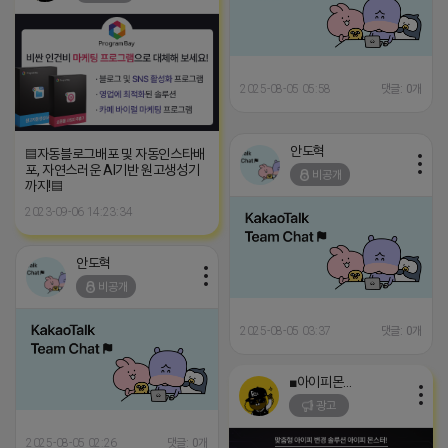
2025-08-05 05:58
댓글: 0개
안도혁
▤자동블로그배포 및 자동인스타배
포, 자연스러운 AI기반 원고생성기
비공개
까지!▤
2023-09-06 14:23:34
안도혁
비공개
2025-08-05 03:37
댓글: 0개
■아이피몬스터■
광고
2025-08-05 02:26
댓글: 0개