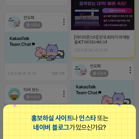
안도혁
비공개
[아이피몬스터] 전국 최저가 마케팅
용 KT아이피서비스!!
2023-09-06 14:23:39
안도혁
2025-08-05 02:26
댓글: 0개
비공개
티비 보는 라이언
비공개
홍보하실 사이트
나
인스타
또는
2025-08-05 01:15
댓글: 0개
네이버 블로그
가 있으신가요?
로드제인