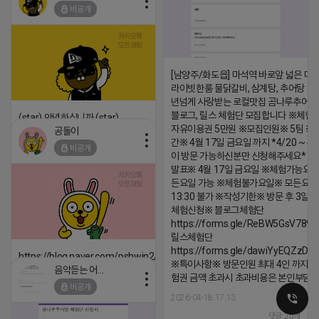
비공개
댓글:20개
[남양주/화도읍] 마석역 바로앞 넓은 매장
라이빗한룸 물닭갈비, 삼계탕, 추어탕 맛집
년넘게 사랑받는 로컬맛집 곰나루추어
블로그, 릴스 체험단 모집합니다 ※체험
(star) 안녕하십니까 (star)
자유이용권 5만원 ※모집인원※ 5팀 ※
공돌이
2026-04-18 17:12
간※ 4월 17일 금요일 까지 *4/20 ~ 4/
비공개
이 방문 가능하신분만 신청해주세요* 
댓글:20개
발표※ 4월 17일 금요일 ※체험가능요일
든요일 가능 ※체험불가요일※ 모든요일 1
13:30 불가 ※작성기한※ 방문 후 3일 
체험신청※ 블로그체험단
https://forms.gle/ReBW5GsV789u
릴스체험단
https://forms.gle/dawiYyEQZzDd
https://blog.naver.com/pshwin2/224023970047
※특이사항※ 방문인원 최대 4인 까지 가
음악듣는 어피치
2026-04-18 17:12
험권 금액 초과시 초과비용은 본인부담입
비공개
댓글:20개
2026-04-18 17:13
댓글:20개