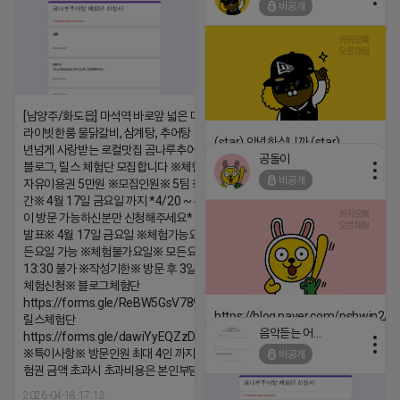
비공개
댓글:20개
[남양주/화도읍] 마석역 바로앞 넓은 매장과, 프
라이빗한룸 물닭갈비, 삼계탕, 추어탕 맛집 10
(star) 안녕하십니까 (star)
년넘게 사랑받는 로컬맛집 곰나루추어탕에서
공돌이
블로그, 릴스 체험단 모집합니다 ※체험메뉴※
2026-04-18 17:12
비공개
자유이용권 5만원 ※모집인원※ 5팀 ※모집기
댓글:20개
간※ 4월 17일 금요일 까지 *4/20 ~ 4/26 사
이 방문 가능하신분만 신청해주세요* ※체험단
발표※ 4월 17일 금요일 ※체험가능요일※ 모
든요일 가능 ※체험불가요일※ 모든요일 12 ~
13:30 불가 ※작성기한※ 방문 후 3일 이내 ※
체험신청※ 블로그체험단
https://forms.gle/ReBW5GsV789ur2Pz6
https://blog.naver.com/pshwin2/
릴스체험단
음악듣는 어피치
https://forms.gle/dawiYyEQZzDdqf8W8
2026-04-18 17:12
※특이사항※ 방문인원 최대 4인 까지 가능 체
비공개
댓글:20개
험권 금액 초과시 초과비용은 본인부담입니다.
2026-04-18 17:13