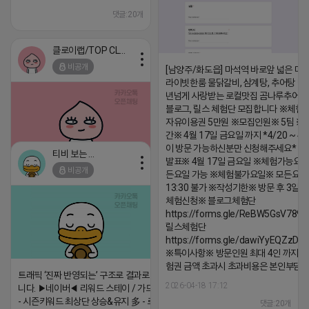
댓글:20개
클로이랩/TOP CLASS
비공개
[남양주/화도읍] 마석역 바로앞 넓은 매장
라이빗한룸 물닭갈비, 삼계탕, 추어탕 맛집
년넘게 사랑받는 로컬맛집 곰나루추어
블로그, 릴스 체험단 모집합니다 ※체험
자유이용권 5만원 ※모집인원※ 5팀 ※
간※ 4월 17일 금요일 까지 *4/20 ~ 4/
이 방문 가능하신분만 신청해주세요* 
티비 보는 라이언
발표※ 4월 17일 금요일 ※체험가능요일
비공개
든요일 가능 ※체험불가요일※ 모든요일 1
2026-04-18 17:05
댓글:20개
13:30 불가 ※작성기한※ 방문 후 3일 
체험신청※ 블로그체험단
https://forms.gle/ReBW5GsV789u
릴스체험단
https://forms.gle/dawiYyEQZzDd
※특이사항※ 방문인원 최대 4인 까지 가
험권 금액 초과시 초과비용은 본인부담입
트래픽 ‘진짜 반영되는’ 구조로 결과로 보여드립
2026-04-18 17:12
니다. ▶네이버◀ 리워드 스테이 / 가드 / 자몽 등
- 시즌키워드 최상단 상승&유지 多 - 로직변화,
댓글:20개