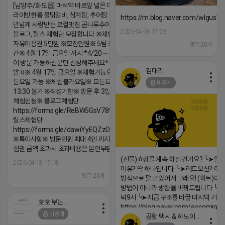
[남양주/화도읍] 마석역 바로앞 넓은 매장과, 프
라이빗한룸 물닭갈비, 삼계탕, 추어탕 맛집 10
https://m.blog.naver.com/wlgus
년넘게 사랑받는 로컬맛집 곰나루추어탕에서
2026-04-18 17:23
블로그, 릴스 체험단 모집합니다 ※체험메뉴※
자유이용권 5만원 ※모집인원※ 5팀 ※모집기
댓글:20개
간※ 4월 17일 금요일 까지 *4/20 ~ 4/26 사
이 방문 가능하신분만 신청해주세요* ※체험단
김대리
발표※ 4월 17일 금요일 ※체험가능요일※ 모
든요일 가능 ※체험불가요일※ 모든요일 12 ~
비공개
13:30 불가 ※작성기한※ 방문 후 3일 이내 ※
체험신청※ 블로그체험단
https://forms.gle/ReBW5GsV789ur2Pz6
릴스체험단
https://forms.gle/dawiYyEQZzDdqf8W8
※특이사항※ 방문인원 최대 4인 까지 가능 체
험권 금액 초과시 초과비용은 본인부담입니다.
(선물)쇼핑몰 계속 하실 건가요? ╰➤열
2026-04-18 17:18
이유? 딱 하나입니다. ╰➤레드오션? 아니
댓글:20개
방식으로 팔고 있어서 그래요! (하트)이번
방법이 아니라 방향을 바꿔드립니다 ╰➤4월
녁9시 ╰➤지금 구조를 바꿀 마지막 기회
호호 부는 튜브
https://blog.naver.com/eocomim
비공개
공항 택시 & 하노이 렌트카
2026-04-18 17:15