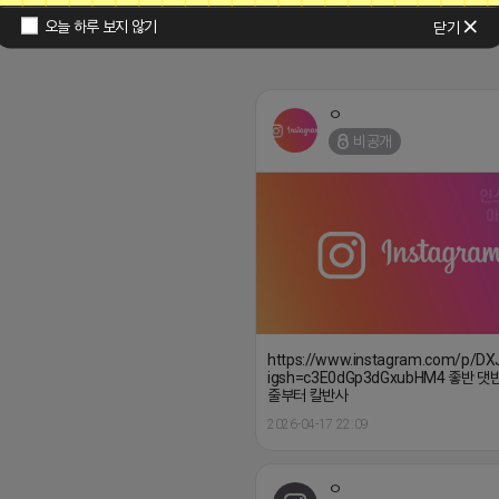
오늘 하루 보지 않기
닫기
ㅇ
비공개
https://www.instagram.com/p/D
igsh=c3E0dGp3dGxubHM4 좋반 댓
줄부터 칼반사
2026-04-17 22:09
ㅇ