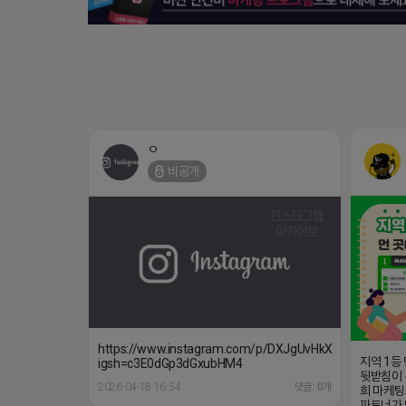
ㅇ
비공개
https://www.instagram.com/p/DXJgUvHkXss/?
지역 1등
igsh=c3E0dGp3dGxubHM4
뒷받침이 
2026-04-18 16:54
댓글: 0개
희 마케팅
파트너가