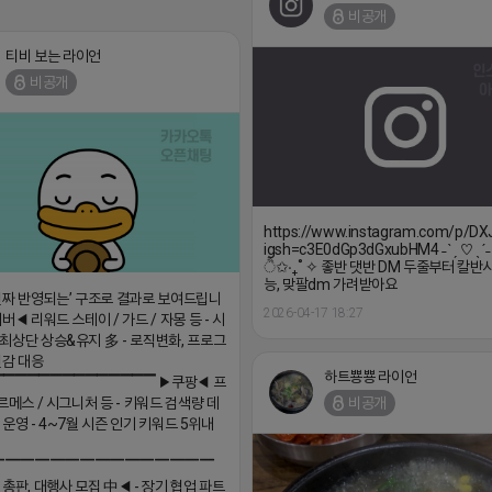
비공개
티비 보는 라이언
비공개
https://www.instagram.com/p/D
igsh=c3E0dGp3dGxubHM4 ˗ˋˏ ♡ ˎˊ˗
ੈ✩‧₊˚ ✧ 좋반 댓반 DM 두줄부터 칼반사
능, 맞팔dm 가려받아요
진짜 반영되는’ 구조로 결과로 보여드립니
2026-04-17 18:27
버◀ 리워드 스테이 / 가드 / 자몽 등 - 시
최상단 상승&유지 多 - 로직변화, 프로그
민감 대응
하트뿅뿅 라이언
▔▔▔▔▔▔▔▔▔▔▔▔▔▔ ▶쿠팡◀ 프
비공개
르메스 / 시그니처 등 - 키워드 검색량 데
 운영 - 4~7월 시즌 인기 키워드 5위내
▔▔▔▔▔▔▔▔▔▔▔▔▔▔▔
 총판, 대행사 모집 中◀ - 장기 협업 파트