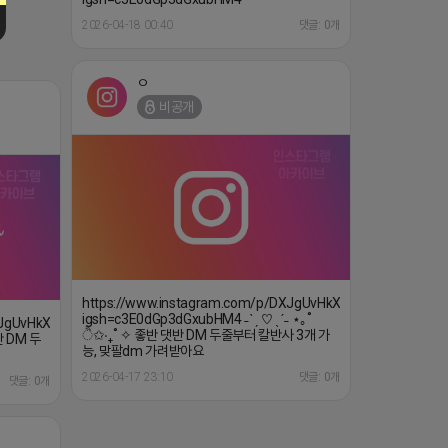
2026-04-18 00:40
댓글: 0개
ㅇ
비공개
https://www.instagram.com/p/DXJgUvHkXss/?
igsh=c3E0dGp3dGxubHM4 ˗ˋˏ ♡ ˎˊ˗ ⋆｡˚
XJgUvHkXss/?
ੈ✩‧₊˚ ✧ 좋반 댓반 DM 두줄부터 칼반사 3개 가
반 DM 두
능, 맞팔dm 가려받아요
2026-04-17 23:10
댓글: 0개
댓글: 0개