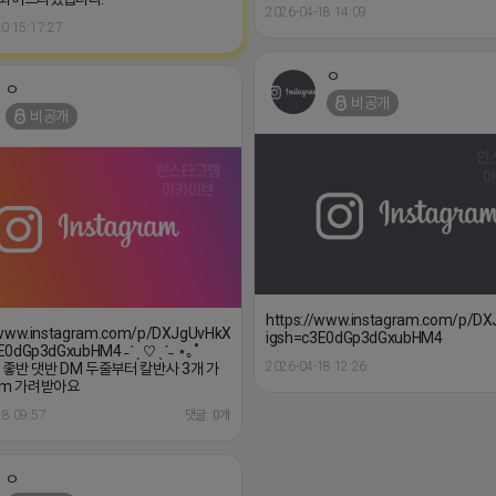
2026-04-18 14:09
0 15:17:27
ㅇ
ㅇ
비공개
비공개
https://www.instagram.com/p/D
/www.instagram.com/p/DXJgUvHkXss/?
igsh=c3E0dGp3dGxubHM4
E0dGp3dGxubHM4 ˗ˋˏ ♡ ˎˊ˗ ⋆｡˚
2026-04-18 12:26
✧ 좋반 댓반 DM 두줄부터 칼반사 3개 가
dm 가려받아요
18 09:57
댓글: 0개
ㅇ