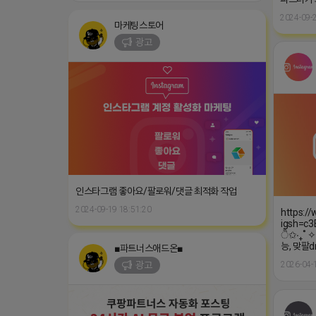
2024-09-2
마케팅스토어
광고
인스타그램 좋아요/팔로워/댓글 최적화 작업
2024-09-19 18:51:20
https:/
igsh=c3
ੈ✩‧₊˚ 
능, 맞팔
■파트너스애드온■
광고
2026-04-