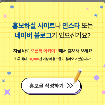
비공개
홍보하실 사이트
나
인스타
또는
네이버 블로그
가 있으신가요?
/www.instagram.com/p/DXJgUvHkXss/?
지금 바로
오픈톡 아카이브
에서 홍보해 보세요
E0dGp3dGxubHM4 ˗ˋˏ ♡ ˎˊ˗ ⋆｡˚
✧ 좋반 댓반 DM 두줄부터 칼반사 3개 가
하루 최대
10,000
건 이상의 홍보글이 올라오고 있습니다!
dm 가려받아요
18 03:44
댓글: 0개