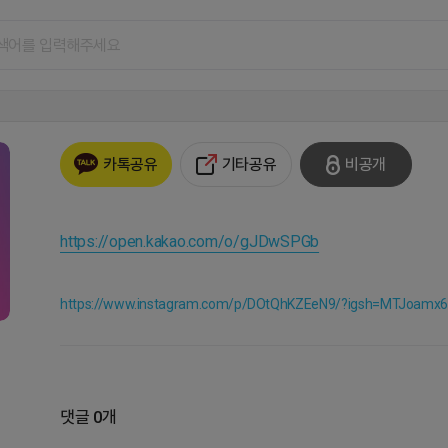
기타공유
비공개
카톡공유
https://open.kakao.com/o/gJDwSPGb
https://www.instagram.com/p/DOtQhKZEeN9/?igsh=MTJoamx
댓글 0개