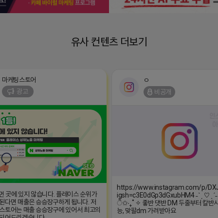
유사 컨텐츠 더보기
마케팅스토어
ㅇ
광고
비공개
https://www.instagram.com/p/D
 먼 곳에 있지 않습니다. 플레이스 순위가
igsh=c3E0dGp3dGxubHM4 ˗ˋˏ ♡ ˎˊ˗
된다면 매출은 승승장구하게 됩니다. 저
ੈ✩‧₊˚ ✧ 좋반 댓반 DM 두줄부터 칼반사
스토어는 매출 승승장구에 있어서 최고의
능, 맞팔dm 가려받아요
 되어드리겠습니다.