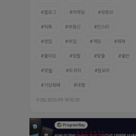
블로그
마케팅
유튜브
틱톡
부동산
인스타
창업
부업
게임
페북
좋아요
맞팔
맞좋
좋반
맞핱
트위치
팔로우
가상화폐
대행
작성일 2025-09-18 02:20