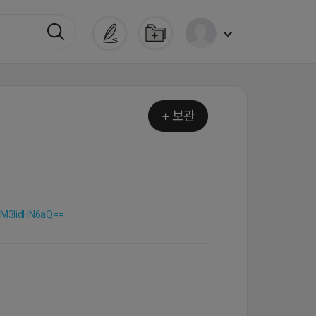
+ 보관
6M3lidHN6aQ==