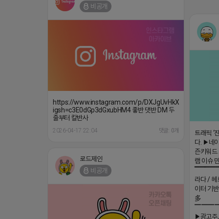
비공개
https://www.instagram.com/p/DXJgUvHkXss/?
igsh=c3E0dGp3dGxubHM4 좋반 댓반 DM 두
줄부터 칼반사
2026-04-17 22:04
댓글: 0개
트래픽 ‘
다. ▶네이
즌키워드 
로드제인
램 이슈 
▔▔▔▔
비공개
라다 / 헤
이터 기반
多
▔▔▔
▶광고주,