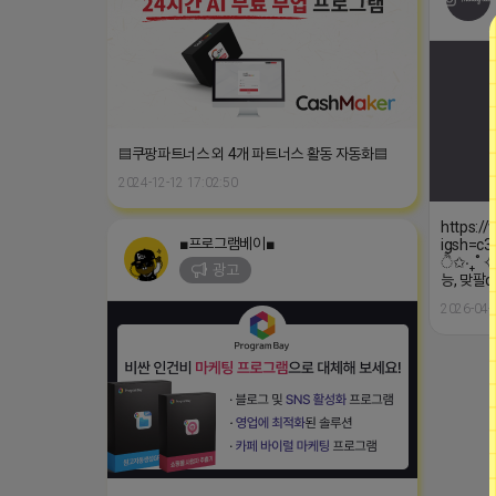
▤쿠팡파트너스 외 4개 파트너스 활동 자동화▤
2024-12-12 17:02:50
https:/
■프로그램베이■
igsh=c3
ੈ✩‧₊˚ 
광고
능, 맞팔
2026-04-