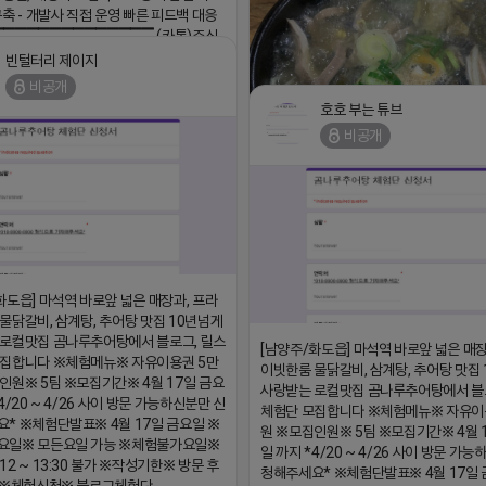
구축 - 개발사 직접 운영 빠른 피드백 대응
▔▔▔▔▔▔▔▔▔▔▔▔▔▔ (카톡)주식
 https://더풀림상담.enn.kr https://
빈털터리 제이지
enn.kr
비공개
18 17:26
호호 부는 튜브
비공개
댓글:20개
https://m.blog.naver.com/wlgus
화도읍] 마석역 바로앞 넓은 매장과, 프라
2026-04-18 17:23
물닭갈비, 삼계탕, 추어탕 맛집 10년넘게
로컬맛집 곰나루추어탕에서 블로그, 릴스
[남양주/화도읍] 마석역 바로앞 넓은 매장
모집합니다 ※체험메뉴※ 자유이용권 5만
이빗한룸 물닭갈비, 삼계탕, 추어탕 맛집
인원※ 5팀 ※모집기간※ 4월 17일 금요
사랑받는 로컬맛집 곰나루추어탕에서 블
4/20 ~ 4/26 사이 방문 가능하신분만 신
체험단 모집합니다 ※체험메뉴※ 자유이
* ※체험단발표※ 4월 17일 금요일 ※
원 ※모집인원※ 5팀 ※모집기간※ 4월 
요일※ 모든요일 가능 ※체험불가요일※
일 까지 *4/20 ~ 4/26 사이 방문 가
12 ~ 13:30 불가 ※작성기한※ 방문 후
청해주세요* ※체험단발표※ 4월 17일 