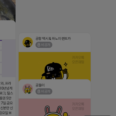
공항 택시 & 하노이 렌트카
비공개
1647/224253846149
댓글:20개
과, 프라
공돌이
 10년넘게
비공개
로그, 릴스
(star) 안녕하십니까 (star)
용권 5만
댓글:20개
17일 금요
2026-04-18 17:12
능하신분만 신
금요일 ※