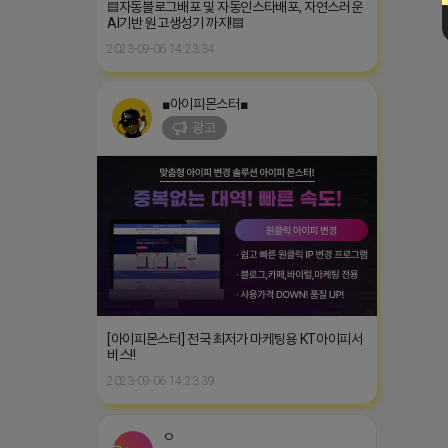
▤자동블로그배포 및 자동인스타배포, 자연스러운
AI기반 원고생성기 까지!▤
2023-09-06 14:23:34
■아이피몬스터■
광고
[아이피몬스터] 전국 최저가 마케팅용 KT아이피서
비스!!
2023-09-06 14:23:39
ㅇ