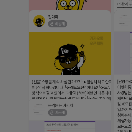
너 관계 
▔▔▔▔
회사 더 풀림
김대리
더풀림상담.
비공개
⛔️ 투자금 0원 부업 ➡️ 내일 밤 9시 ⛔️
2026-04-
댓글:20개
2026-04-18 17:23
[남양주/
(선물)쇼핑몰 계속 하실 건가요? ╰➤열심히 해도 안되는
이빗한룸 
이유? 딱 하나입니다. ╰➤레드오션? 아니요! ╰➤모두 같은
사랑받는 
방식으로 팔고 있어서 그래요! (하트)이번엔 다릅니다. ╰➤
체험단 
방법이 아니라 방향을 바꿔드립니다 ╰➤4월 21일(화) 저
원 ※모집
녁9시 ╰➤지금 구조를 바꿀 마지막 기회
음악듣는 어피치
일 까지 *
https://blog.naver.com/eocomim/224250518436
비공개
청해주세요
2026-04-18 17:15
체험가능
댓글:20개
모든요일 