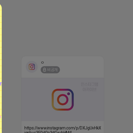
ㅇ
비공개
https://www.instagram.com/p/DXJgUvHkXss/?
igsh=c3E0dGp3dGxubHM4