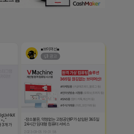
■브이머신■
광고
XJgUvHkXss/?
-장소불문, 약정없는 고정공인IP가 삽입된 365일
 ⋆｡˚
24시간 임대형 컴퓨터 서비스
 3개 가
2023-09-05 19:01:58