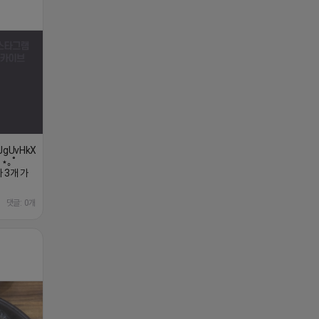
XJgUvHkXss/?
 ⋆｡˚
 3개 가
댓글: 0개