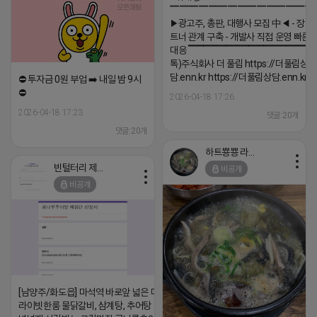
▔▔▔▔▔▔▔▔▔▔▔▔▔▔▔
▶광고주, 총판, 대행사 모집 中◀ - 장기
트너 관계 구축 - 개발사 직접 운영 빠른
대응 ▔▔▔▔▔▔▔▔▔▔▔▔▔▔▔▔▔▔
톡)주식회사 더 풀림 https://더풀림상
담.enn.kr https://더풀림상담.enn.kr
⛔️ 투자금 0원 부업 ➡️ 내일 밤 9시
⛔️
2026-04-18 17:26
2026-04-18 17:23
댓글:20개
댓글:20개
하트뿅뿅 라이언
빈털터리 제이지
비공개
비공개
[남양주/화도읍] 마석역 바로앞 넓은 매장과, 프
라이빗한룸 물닭갈비, 삼계탕, 추어탕 맛집 10