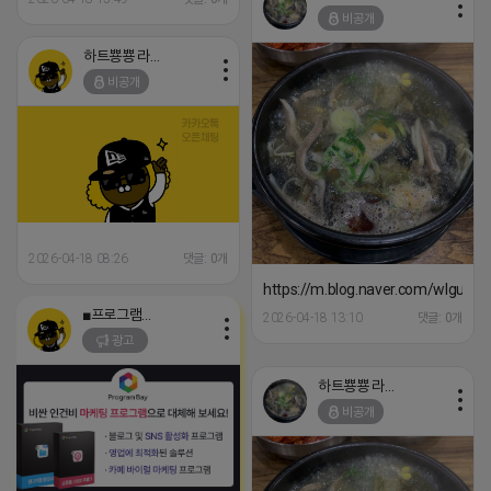
비공개
하트뿅뿅 라이언
비공개
2026-04-18 08:26
댓글: 0개
https://m.blog.naver.com/wlgus
■프로그램베이■
2026-04-18 13:10
댓글: 0개
광고
하트뿅뿅 라이언
비공개