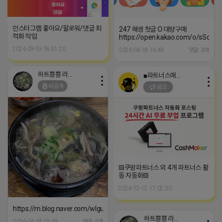
인스타그램 좋아요/팔로워/댓글 최
247 해생 첫글 O 대량구매
적화 작업
https://open.kakao.com/o/sSdxSL
2024-09-19 18:51:20
2026-04-18 16:49
댓글: 0개
하트뿅뿅 라이언
■파트너스애드온■
비공개
광고
▤쿠팡파트너스 외 4개 파트너스 활
동 자동화▤
2024-12-12 17:02:50
https://m.blog.naver.com/wlgus1647/224253846149
하트뿅뿅 라이언
2026-04-18 15:49
댓글: 0개