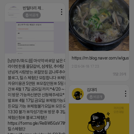
빈털터리 제이지
비공개
https://m.blog.naver.com/wlgus
[남양주/화도읍] 마석역 바로앞 넓은 매장과, 프
라이빗한룸 물닭갈비, 삼계탕, 추어탕 맛집 10
2026-04-18 17:23
년넘게 사랑받는 로컬맛집 곰나루추어탕에서
댓글:20개
블로그, 릴스 체험단 모집합니다 ※체험메뉴※
자유이용권 5만원 ※모집인원※ 5팀 ※모집기
간※ 4월 17일 금요일 까지 *4/20 ~ 4/26 사
김대리
이 방문 가능하신분만 신청해주세요* ※체험단
비공개
발표※ 4월 17일 금요일 ※체험가능요일※ 모
든요일 가능 ※체험불가요일※ 모든요일 12 ~
13:30 불가 ※작성기한※ 방문 후 3일 이내 ※
체험신청※ 블로그체험단
https://forms.gle/ReBW5GsV789ur2Pz6
릴스체험단