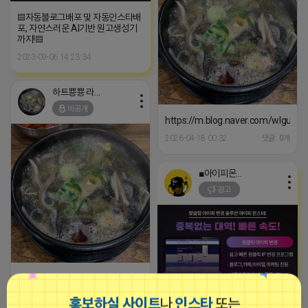
▤자동블로그배포 및 자동인스타배
포, 자연스러운 AI기반 원고생성기
까지!▤
2023-09-06 14:23:34
하트뿅뿅 라이언
비공개
https://m.blog.naver.com/wlgus
2026-04-18 00:32
댓글: 0개
■아이피몬스터■
광고
https://m.blog.naver.com/wlgus1647/224253846149
2026-04-17 21:30
댓글: 0개
홍보하실 사이트
나
인스타
또는
[아이피몬스터] 전국 최저가 마케팅