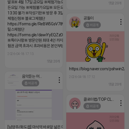
발표※ 4월 17일 금요일 ※체험가능요일※ 모
댓글:20개
든요일 가능 ※체험불가요일※ 모든요일 12 ~
13:30 불가 ※작성기한※ 방문 후 3일 이내 ※
공돌이
체험신청※ 블로그체험단
https://forms.gle/ReBW5GsV789ur2Pz6
비공개
릴스체험단
https://forms.gle/dawiYyEQZzDdqf8W8
※특이사항※ 방문인원 최대 4인 까지 가능 체
험권 금액 초과시 초과비용은 본인부담입니다.
2026-04-18 17:13
댓글:20개
https://blog.naver.com/pshwin2/
음악듣는 어피치
2026-04-18 17:12
비공개
댓글:20개
클로이랩/TOP CLASS
비공개
[남양주/화도읍] 마석역 바로앞 넓은 매장과, 프