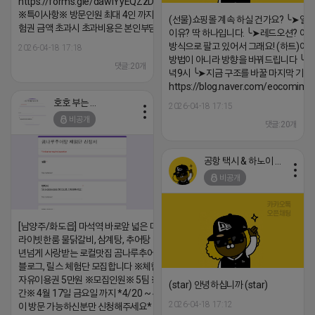
https://forms.gle/dawiYyEQZzDdqf8W8
※특이사항※ 방문인원 최대 4인 까지 가능 체
(선물)쇼핑몰 계속 하실 건가요? ╰➤열
험권 금액 초과시 초과비용은 본인부담입니다.
이유? 딱 하나입니다. ╰➤레드오션? 아니
방식으로 팔고 있어서 그래요! (하트)이번
2026-04-18 17:18
방법이 아니라 방향을 바꿔드립니다 ╰➤4월
댓글:20개
녁9시 ╰➤지금 구조를 바꿀 마지막 기회
https://blog.naver.com/eocomim
호호 부는 튜브
2026-04-18 17:15
비공개
댓글:20개
공항 택시 & 하노이 렌트카
비공개
[남양주/화도읍] 마석역 바로앞 넓은 매장과, 프
라이빗한룸 물닭갈비, 삼계탕, 추어탕 맛집 10
년넘게 사랑받는 로컬맛집 곰나루추어탕에서
블로그, 릴스 체험단 모집합니다 ※체험메뉴※
자유이용권 5만원 ※모집인원※ 5팀 ※모집기
(star) 안녕하십니까 (star)
간※ 4월 17일 금요일 까지 *4/20 ~ 4/26 사
2026-04-18 17:12
이 방문 가능하신분만 신청해주세요* ※체험단