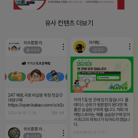
유사 컨텐츠 더보기
마케팅스토어
하트뿅뿅 라이언
광고
비공개
247 해생,국생 비실명 계정 첫글 O
지역 1등 먼 곳에 있지 않습니다. 플
대량구매
레이스 순위가 뒷받침이 된다면 매
https://open.kakao.com/o/sSdxSLTg
출은 승승장구하게 됩니다. 저희 마
2026-04-18 17:36
댓글: 0개
케팅스토어는 매출 승승장구에 있어
서 최고의 파트너가 되어드리겠습니
다.
하트뿅뿅 라이언
2024-09-20 15:17:27
비공개