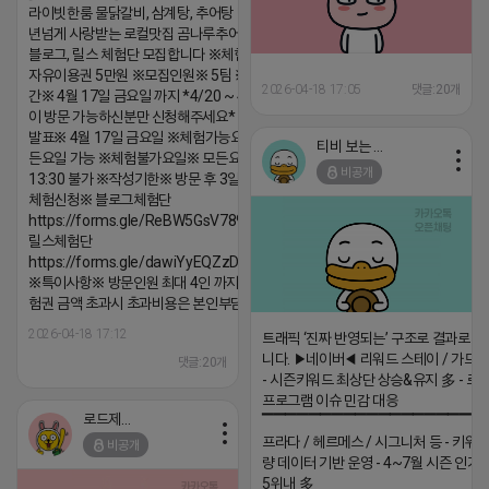
라이빗한룸 물닭갈비, 삼계탕, 추어탕 맛집 10
년넘게 사랑받는 로컬맛집 곰나루추어탕에서
블로그, 릴스 체험단 모집합니다 ※체험메뉴※
자유이용권 5만원 ※모집인원※ 5팀 ※모집기
2026-04-18 17:05
댓글:20개
간※ 4월 17일 금요일 까지 *4/20 ~ 4/26 사
이 방문 가능하신분만 신청해주세요* ※체험단
발표※ 4월 17일 금요일 ※체험가능요일※ 모
티비 보는 라이언
든요일 가능 ※체험불가요일※ 모든요일 12 ~
비공개
13:30 불가 ※작성기한※ 방문 후 3일 이내 ※
체험신청※ 블로그체험단
https://forms.gle/ReBW5GsV789ur2Pz6
릴스체험단
https://forms.gle/dawiYyEQZzDdqf8W8
※특이사항※ 방문인원 최대 4인 까지 가능 체
험권 금액 초과시 초과비용은 본인부담입니다.
2026-04-18 17:12
트래픽 ‘진짜 반영되는’ 구조로 결과로 
니다. ▶네이버◀ 리워드 스테이 / 가드 /
댓글:20개
- 시즌키워드 최상단 상승&유지 多 - 로
프로그램 이슈 민감 대응
로드제인
▔▔▔▔▔▔▔▔▔▔▔▔▔▔▔▔▔▔ 
프라다 / 헤르메스 / 시그니처 등 - 키워
비공개
량 데이터 기반 운영 - 4~7월 시즌 인기
5위내 多