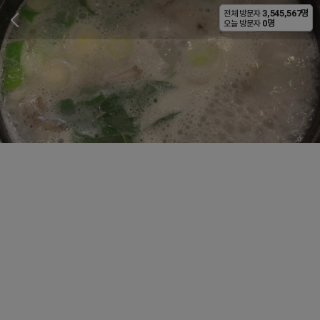
3,545,567명
전체 방문자
비공개
0명
오늘 방문자