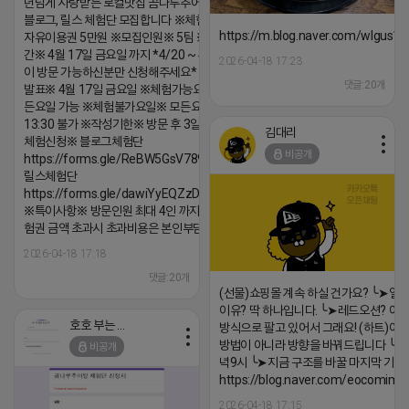
년넘게 사랑받는 로컬맛집 곰나루추어탕에서
블로그, 릴스 체험단 모집합니다 ※체험메뉴※
https://m.blog.naver.com/wlgus
자유이용권 5만원 ※모집인원※ 5팀 ※모집기
간※ 4월 17일 금요일 까지 *4/20 ~ 4/26 사
2026-04-18 17:23
이 방문 가능하신분만 신청해주세요* ※체험단
댓글:20개
발표※ 4월 17일 금요일 ※체험가능요일※ 모
든요일 가능 ※체험불가요일※ 모든요일 12 ~
13:30 불가 ※작성기한※ 방문 후 3일 이내 ※
김대리
체험신청※ 블로그체험단
비공개
https://forms.gle/ReBW5GsV789ur2Pz6
릴스체험단
https://forms.gle/dawiYyEQZzDdqf8W8
※특이사항※ 방문인원 최대 4인 까지 가능 체
험권 금액 초과시 초과비용은 본인부담입니다.
2026-04-18 17:18
댓글:20개
(선물)쇼핑몰 계속 하실 건가요? ╰➤열
이유? 딱 하나입니다. ╰➤레드오션? 아니
호호 부는 튜브
방식으로 팔고 있어서 그래요! (하트)이번
방법이 아니라 방향을 바꿔드립니다 ╰➤4월
비공개
녁9시 ╰➤지금 구조를 바꿀 마지막 기회
https://blog.naver.com/eocomim
2026-04-18 17:15