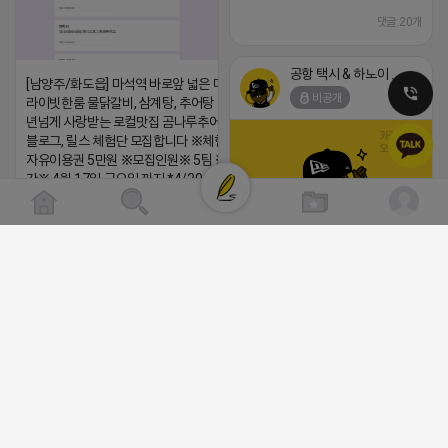
댓글:20개
공항 택시 & 하노이 렌트카
[남양주/화도읍] 마석역 바로앞 넓은 매장과, 프
비공개
라이빗한룸 물닭갈비, 삼계탕, 추어탕 맛집 10
년넘게 사랑받는 로컬맛집 곰나루추어탕에서
블로그, 릴스 체험단 모집합니다 ※체험메뉴※
자유이용권 5만원 ※모집인원※ 5팀 ※모집기
간※ 4월 17일 금요일 까지 *4/20 ~ 4/26 사
이 방문 가능하신분만 신청해주세요* ※체험단
발표※ 4월 17일 금요일 ※체험가능요일※ 모
든요일 가능 ※체험불가요일※ 모든요일 12 ~
(star) 안녕하십니까 (star)
13:30 불가 ※작성기한※ 방문 후 3일 이내 ※
체험신청※ 블로그체험단
2026-04-18 17:12
https://forms.gle/ReBW5GsV789ur2Pz6
댓글:20개
릴스체험단
https://forms.gle/dawiYyEQZzDdqf8W8
※특이사항※ 방문인원 최대 4인 까지 가능 체
공돌이
험권 금액 초과시 초과비용은 본인부담입니다.
비공개
2026-04-18 17:13
댓글:20개