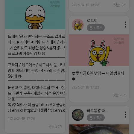
TG:maketing11
2026-04-17 18:33
댓글: 0개
로드제인
비공개
트래픽 ‘진짜 반영되는’ 구조로 결과로 보여드립
니다. ▶네이버◀ 리워드 스테이 / 가드 / 자몽 등
- 시즌키워드 최상단 상승&유지 多 - 로직변화,
프로그램 이슈 민감 대응
▔▔▔▔▔▔▔▔▔▔▔▔▔▔▔▔▔▔ ▶쿠팡◀
프라다 / 헤르메스 / 시그니처 등 - 키워드 검색
량 데이터 기반 운영 - 4~7월 시즌 인기 키워드
⛔️ 투자금 0원 부업 ➡️ 내일 밤 9시
5위내 多
⛔️
▔▔▔▔▔▔▔▔▔▔▔▔▔▔▔▔▔▔
▶광고주, 총판, 대행사 모집 中◀ - 장기 협업 파
2026-04-18 17:23
트너 관계 구축 - 개발사 직접 운영 빠른 피드백
댓글:20개
대응 ▔▔▔▔▔▔▔▔▔▔▔▔▔▔▔▔▔▔ (카
톡)주식회사 더 풀림 https://더풀림상
담.enn.kr https://더풀림상담.enn.kr
하트뿅뿅 라이언
비공개
2026-04-18 17:26
댓글:20개