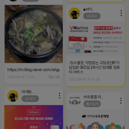
■브이머신■
광고
-장소불문, 약정없는 고정공인IP가
삽입된 365일 24시간 임대형 컴퓨
https://m.blog.naver.com/wlgus1647/224253846149
터 서비스
2026-04-18 17:23
댓글: 0개
2023-09-05 19:01:58
마케팅스토어
하트뿅뿅 라이언
광고
비공개