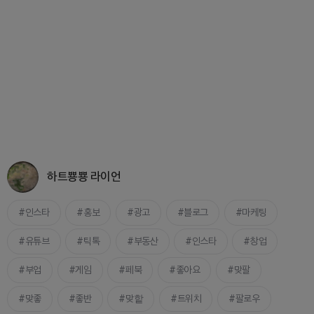
하트뿅뿅 라이언
인스타
홍보
광고
블로그
마케팅
유튜브
틱톡
부동산
인스타
창업
부업
게임
페북
좋아요
맞팔
맞좋
좋반
맞핱
트위치
팔로우