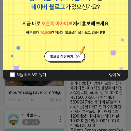
용 KT아이피서비스!!
네이버 블로그
가 있으신가요?
2023-09-06 14:23:39
하트뿅뿅 라이언
비공개
지금 바로
오픈톡 아카이브
에서 홍보해 보세요
하트뿅뿅 라이언
비공개
하루 최대
10,000
건 이상의 홍보글이 올라오고 있습니다!
N국내 비실,해외 247(블로그생성,
오늘 하루 보지 않기
닫기
미생성,첫글) 수생성 계정 판매 (고
퀄리티 생성) 타업체 비교불가 질자
체가 다릅니다 (직접 생성해서 직접
https://m.blog.naver.com/wlgus1647/224253846149
사용합니다) 국내비실 -100개 미만
개당 6000 -500개 이상 개당
2026-04-17 19:16
댓글: 0개
5500 247이전 해외 비실(블로그
o,x,첫글) 필요한것,단가 수량과 단
가 제시 부탁드립니다. 현재 수량
티비 보는 라이언
1200개정도 N사 일반 해외 비실
100개 미만 개당 3000 100개 이
비공개
상 개당 2500 카
톡:https://open.kakao.com/o/sSdx