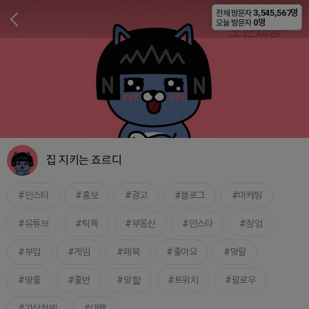
3,545,567명
전체 방문자
비공개
0명
오늘 방문자
집 지키는 죠르디
인스타
홍보
광고
블로그
마케팅
유튜브
틱톡
부동산
인스타
창업
부업
게임
페북
좋아요
맞팔
맞좋
좋반
맞핱
트위치
팔로우
가상화폐
대행