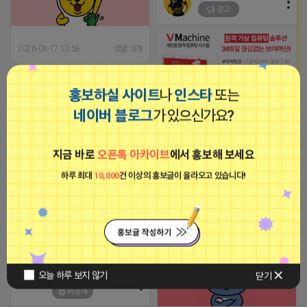
광고
2026-04-17 13:58
댓글: 0개
마케팅스토어
홍보하실 사이트
나
인스타
또는
광고
네이버 블로그
가 있으신가요?
-장소불문, 약정없는 고정공인IP가
삽입된 365일 24시간 임대형 컴퓨
터 서비스
지금 바로
오픈톡 아카이브
에서 홍보해 보세요
2023-09-05 19:01:58
하루 최대
10,000
건 이상의 홍보글이 올라오고 있습니다!
집 지키는 죠르디
인스타그램 좋아요/팔로워/댓글 최
비공개
적화 작업
2024-09-19 18:51:20
집 지키는 죠르디
오늘 하루 보지 않기
닫기
비공개