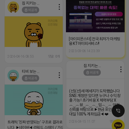
집 지키는 죠르디
비공개
[아이피몬스터] 전국 최저가 마케팅
용 KT아이피서비스!!
2023-09-06 14:23:39
2026-04-16 08:53
댓글: 0개
집 지키는 죠르디
티비 보는 라이언
비공개
비공개
(선)(선)새 메세지가 도착했습니다
SNS 계정만 있다면 누구나 수익 창
출 가능 ! 초기비용 X 체력부담 X
︵‿︵뷰‿︵‿︵‿업︵‿︵ 안정
신뢰를 바탕으로 ▶현금 포인트 일
대일 100% 계좌입금◀ ❤️‍
2026-04-15 11:07
댓글: 0개
트래픽 ‘진짜 반영되는’ 구조로 결과로 보여드립
니다. ▶네이버◀ 리워드 스테이 / 가드 / 자몽 등