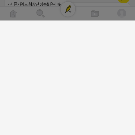
- 시즌키워드 최상단 상승&유지 多 - 로직변화,
로드제인
프로그램 이슈 민감 대응
비공개
▔▔▔▔▔▔▔▔▔▔▔▔▔▔▔▔▔▔ ▶쿠팡◀
프라다 / 헤르메스 / 시그니처 등 - 키워드 검색
량 데이터 기반 운영 - 4~7월 시즌 인기 키워드
5위내 多
▔▔▔▔▔▔▔▔▔▔▔▔▔▔▔▔▔▔
▶광고주, 총판, 대행사 모집 中◀ - 장기 협업 파
트너 관계 구축 - 개발사 직접 운영 빠른 피드백
대응 ▔▔▔▔▔▔▔▔▔▔▔▔▔▔▔▔▔▔ (카
⛔️ 투자금 0원 부업 ➡️ 내일 밤 9시
톡)주식회사 더 풀림 https://더풀림상
⛔️
담.enn.kr https://더풀림상담.enn.kr
하트뿅뿅 라이언
빈털터리 제이지
2026-04-18 17:23
2026-04-18 17:26
비공개
비공개
댓글:20개
댓글:20개
https://m.blog.naver.com/wlgus
[남양주/화도읍] 마석역 바로앞 넓은 매장과, 프
라이빗한룸 물닭갈비, 삼계탕, 추어탕 맛집 10
2026-04-18 17:23
년넘게 사랑받는 로컬맛집 곰나루추어탕에서
댓글:20개
블로그, 릴스 체험단 모집합니다 ※체험메뉴※
자유이용권 5만원 ※모집인원※ 5팀 ※모집기
간※ 4월 17일 금요일 까지 *4/20 ~ 4/26 사
김대리
이 방문 가능하신분만 신청해주세요* ※체험단