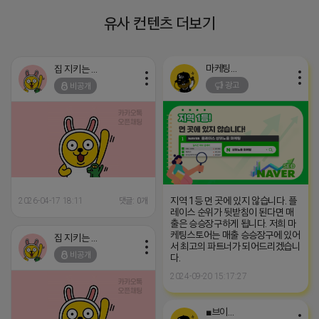
유사 컨텐츠 더보기
마케팅스토어
집 지키는 죠르디
광고
비공개
지역 1등 먼 곳에 있지 않습니다. 플
2026-04-17 18:11
댓글: 0개
레이스 순위가 뒷받침이 된다면 매
출은 승승장구하게 됩니다. 저희 마
케팅스토어는 매출 승승장구에 있어
집 지키는 죠르디
서 최고의 파트너가 되어드리겠습니
비공개
다.
2024-09-20 15:17:27
■브이머신■