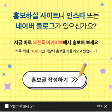
홍보하실 사이트
나
인스타
또는
네이버 블로그
가 있으신가요?
17 11:14
댓글: 0개
지금 바로
오픈톡 아카이브
에서 홍보해 보세요
집 지키는 죠르디
비공개
하루 최대
10,000
건 이상의 홍보글이 올라오고 있습니다!
2026-04-16 18:37
오늘 하루 보지 않기
닫기