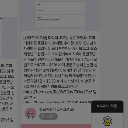
[남양주/화도읍] 마석역 바로앞 넓은 매장과, 프라
이빗한룸 물닭갈비, 삼계탕, 추어탕 맛집 10년넘게
사랑받는 로컬맛집 곰나루추어탕에서 블로그, 릴스
체험단 모집합니다 ※체험메뉴※ 자유이용권 5만
원 ※모집인원※ 5팀 ※모집기간※ 4월 17일 금요
일 까지 *4/20 ~ 4/26 사이 방문 가능하신분만 신
과, 프라
청해주세요* ※체험단발표※ 4월 17일 금요일 ※
 10년넘게
체험가능요일※ 모든요일 가능 ※체험불가요일※
로그, 릴스
모든요일 12 ~ 13:30 불가 ※작성기한※ 방문 후
용권 5만
3일 이내 ※체험신청※ 블로그체험단
17일 금요
https://forms.gle/ReBW5GsV789ur2Pz6 릴
능하신분만 신
스체험단
금요일 ※
https://forms.gle/dawiYyEQZzDdqf8W8 ※
불가요일※
방문자 현황
특이사항※ 방문인원 최대 4인 까지 가능 체험권
※ 방문 후
클로이랩/TOP CLASS
금액 초과시 초과비용은 본인부담입니다.
비공개
r2Pz6 릴
2026-04-18 17:18