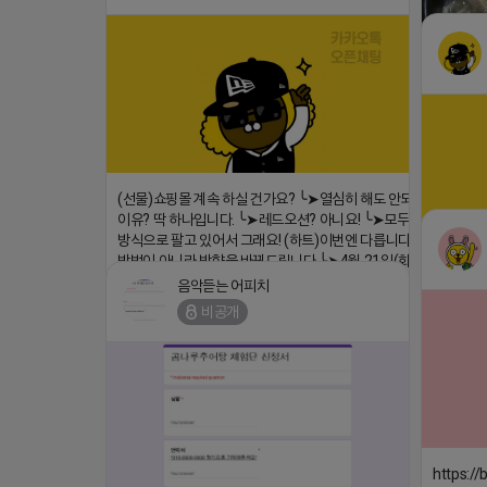
2026-04-18 17:26
댓글:20개
https:/
(선물)쇼핑몰 계속 하실 건가요? ╰➤열심히 해도 안되는
이유? 딱 하나입니다. ╰➤레드오션? 아니요! ╰➤모두 같은
2026-04-
방식으로 팔고 있어서 그래요! (하트)이번엔 다릅니다. ╰➤
방법이 아니라 방향을 바꿔드립니다 ╰➤4월 21일(화) 저
(star) 
녁9시 ╰➤지금 구조를 바꿀 마지막 기회
음악듣는 어피치
https://blog.naver.com/eocomim/224250518436
2026-04-
비공개
2026-04-18 17:15
댓글:20개
https:/