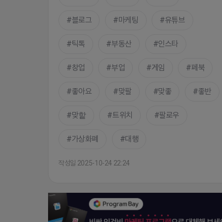
블로그
마케팅
유튜브
틱톡
부동산
인스타
창업
부업
게임
페북
좋아요
맞팔
맞좋
좋반
맞핱
트위치
팔로우
가상화폐
대행
작성일 2025-10-24 22:24