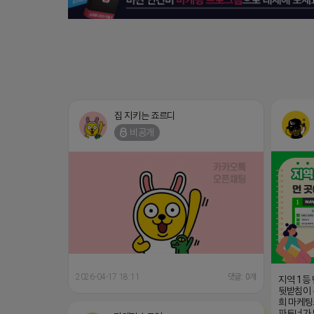
집 지키는 죠르디
비공개
2026-04-17 18:11
댓글: 0개
지역 1등
뒷받침이 
희 마케팅
파트너가