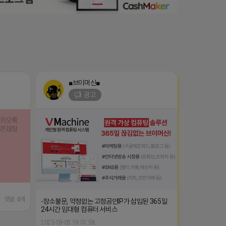
■브이머신■
광고
댓글: 0개
-장소불문, 약정없는 고정공인IP가 삽입된 365일
24시간 임대형 컴퓨터 서비스
2023-09-05 19:01:58