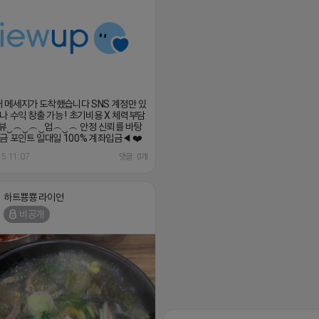
)새 메세지가 도착했습니다 SNS 계정만 있
나 수익 창출 가능 ! 초기비용 X 체력부담
뷰‿︵‿︵‿업︵‿︵ 안정 신뢰를 바탕
금 포인트 일대일 100% 계좌입금◀ ❤️‍
15 11:07
댓글: 0개
하트뿅뿅 라이언
비공개