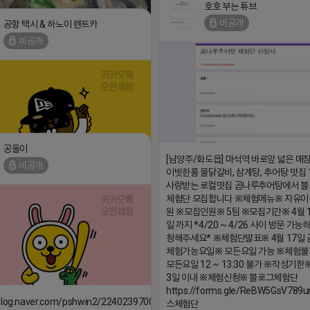
호호 부는 튜브
비공개
공항 택시 & 하노이 렌트카
비공개
/m.blog.naver.com/wlgus1647/224253846149
18 17:23
공돌이
[남양주/화도읍] 마석역 바로앞 넓은 매장
댓글:20개
비공개
이빗한룸 물닭갈비, 삼계탕, 추어탕 맛집
안녕하십니까 (star)
댓글:20개
사랑받는 로컬맛집 곰나루추어탕에서 블
18 17:12
체험단 모집합니다 ※체험메뉴※ 자유이
원 ※모집인원※ 5팀 ※모집기간※ 4월 
일 까지 *4/20 ~ 4/26 사이 방문 가
청해주세요* ※체험단발표※ 4월 17일 
체험가능요일※ 모든요일 가능 ※체험
모든요일 12 ~ 13:30 불가 ※작성기한
3일 이내 ※체험신청※ 블로그체험단
https://forms.gle/ReBW5GsV789u
/blog.naver.com/pshwin2/224023970047
스체험단