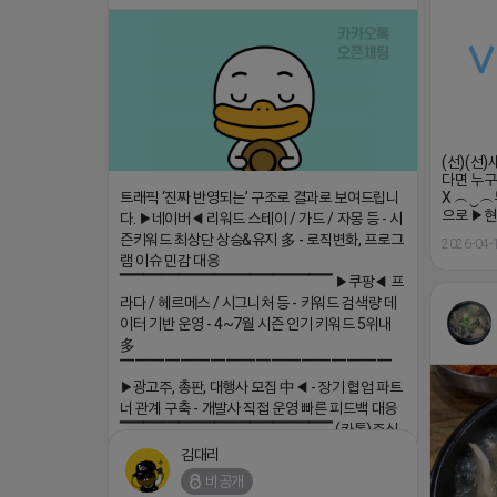
(선)(선
다면 누구
X ︵‿︵
트래픽 ‘진짜 반영되는’ 구조로 결과로 보여드립니
으로 ▶현
다. ▶네이버◀ 리워드 스테이 / 가드 / 자몽 등 - 시
즌키워드 최상단 상승&유지 多 - 로직변화, 프로그
2026-04-
램 이슈 민감 대응
▔▔▔▔▔▔▔▔▔▔▔▔▔▔▔▔▔▔ ▶쿠팡◀ 프
라다 / 헤르메스 / 시그니처 등 - 키워드 검색량 데
이터 기반 운영 - 4~7월 시즌 인기 키워드 5위내
多
▔▔▔▔▔▔▔▔▔▔▔▔▔▔▔▔▔▔
▶광고주, 총판, 대행사 모집 中◀ - 장기 협업 파트
너 관계 구축 - 개발사 직접 운영 빠른 피드백 대응
▔▔▔▔▔▔▔▔▔▔▔▔▔▔▔▔▔▔ (카톡)주식
회사 더 풀림 https://더풀림상담.enn.kr https://
김대리
더풀림상담.enn.kr
비공개