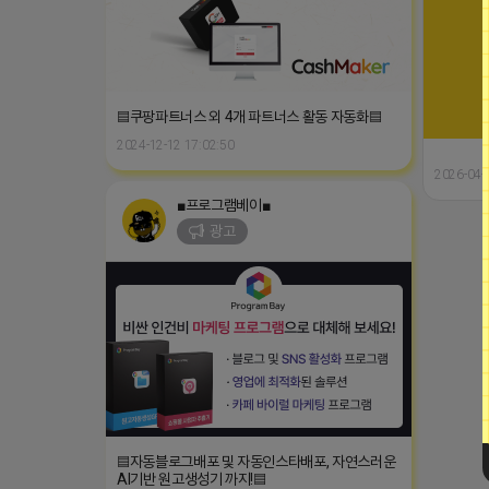
▤쿠팡파트너스 외 4개 파트너스 활동 자동화▤
2024-12-12 17:02:50
2026-04-
■프로그램베이■
광고
▤자동블로그배포 및 자동인스타배포, 자연스러운
AI기반 원고생성기 까지!▤