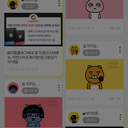
광고
2026-04-16 18:37
댓글: 0개
집 지키는 죠르디
▤자동블로그배포 및 자동인스타배
비공개
포, 자연스러운 AI기반 원고생성기
까지!▤
2023-09-06 14:23:34
집 지키는 죠르디
비공개
2026-04-16 17:04
댓글: 0개
■아이피몬스터■
광고