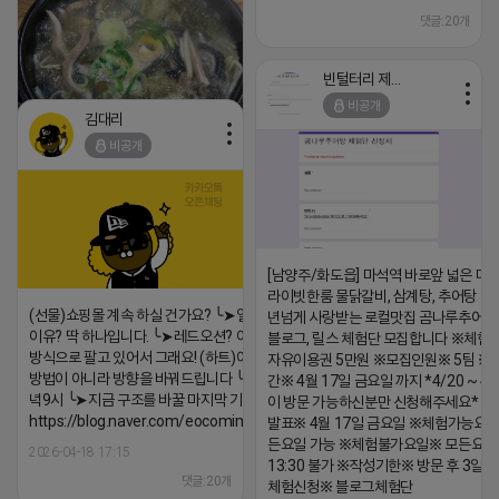
댓글:20개
빈털터리 제이지
비공개
김대리
비공개
https://m.blog.naver.com/wlgus1647/224253846149
2026-04-18 17:23
댓글:20개
[남양주/화도읍] 마석역 바로앞 넓은 매장
라이빗한룸 물닭갈비, 삼계탕, 추어탕 맛집
(선물)쇼핑몰 계속 하실 건가요? ╰➤열심히 해도 안되는
년넘게 사랑받는 로컬맛집 곰나루추어
이유? 딱 하나입니다. ╰➤레드오션? 아니요! ╰➤모두 같은
블로그, 릴스 체험단 모집합니다 ※체험
방식으로 팔고 있어서 그래요! (하트)이번엔 다릅니다. ╰➤
자유이용권 5만원 ※모집인원※ 5팀 ※
방법이 아니라 방향을 바꿔드립니다 ╰➤4월 21일(화) 저
간※ 4월 17일 금요일 까지 *4/20 ~ 4/
녁9시 ╰➤지금 구조를 바꿀 마지막 기회
이 방문 가능하신분만 신청해주세요* 
https://blog.naver.com/eocomim/224250518436
발표※ 4월 17일 금요일 ※체험가능요일
든요일 가능 ※체험불가요일※ 모든요일 1
2026-04-18 17:15
13:30 불가 ※작성기한※ 방문 후 3일 
댓글:20개
체험신청※ 블로그체험단