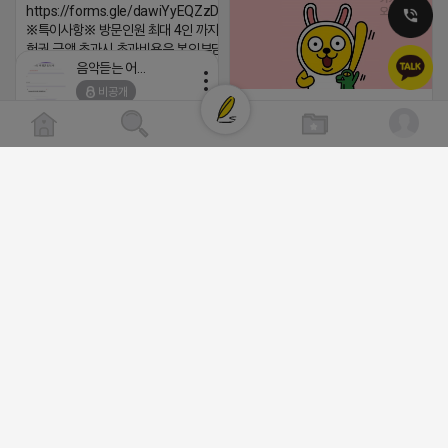
https://forms.gle/dawiYyEQZzDdqf8W8
※특이사항※ 방문인원 최대 4인 까지 가능 체
험권 금액 초과시 초과비용은 본인부담입니다.
음악듣는 어피치
2026-04-18 17:13
비공개
댓글:20개
https://blog.naver.com/pshwin2/
2026-04-18 17:12
댓글:20개
클로이랩/TOP CLASS
비공개
[남양주/화도읍] 마석역 바로앞 넓은 매장과, 프
라이빗한룸 물닭갈비, 삼계탕, 추어탕 맛집 10
년넘게 사랑받는 로컬맛집 곰나루추어탕에서
블로그, 릴스 체험단 모집합니다 ※체험메뉴※
자유이용권 5만원 ※모집인원※ 5팀 ※모집기
간※ 4월 17일 금요일 까지 *4/20 ~ 4/26 사
이 방문 가능하신분만 신청해주세요* ※체험단
발표※ 4월 17일 금요일 ※체험가능요일※ 모
든요일 가능 ※체험불가요일※ 모든요일 12 ~
2026-04-18 17:05
댓글:20개
13:30 불가 ※작성기한※ 방문 후 3일 이내 ※
체험신청※ 블로그체험단