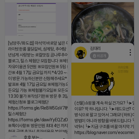
[남양주/화도읍] 마석역 바로앞 넓은 매장과, 프
김대리
라이빗한룸 물닭갈비, 삼계탕, 추어탕 맛집 10
년넘게 사랑받는 로컬맛집 곰나루추어탕에서
비공개
블로그, 릴스 체험단 모집합니다 ※체험메뉴※
자유이용권 5만원 ※모집인원※ 5팀 ※모집기
https://m.blog.naver.com/wlgus
간※ 4월 17일 금요일 까지 *4/20 ~ 4/26 사
이 방문 가능하신분만 신청해주세요* ※체험단
2026-04-18 17:23
발표※ 4월 17일 금요일 ※체험가능요일※ 모
댓글:20개
든요일 가능 ※체험불가요일※ 모든요일 12 ~
13:30 불가 ※작성기한※ 방문 후 3일 이내 ※
체험신청※ 블로그체험단
(선물)쇼핑몰 계속 하실 건가요? ╰➤열
https://forms.gle/ReBW5GsV789ur2Pz6
이유? 딱 하나입니다. ╰➤레드오션? 아니
릴스체험단
방식으로 팔고 있어서 그래요! (하트)이번
https://forms.gle/dawiYyEQZzDdqf8W8
방법이 아니라 방향을 바꿔드립니다 ╰➤4월
※특이사항※ 방문인원 최대 4인 까지 가능 체
녁9시 ╰➤지금 구조를 바꿀 마지막 기회
험권 금액 초과시 초과비용은 본인부담입니다.
https://blog.naver.com/eocomim
호호 부는 튜브