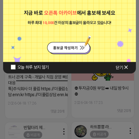
신뢰를 바탕으로 ▶현금 포인트 일
대일 100% 계좌입금◀ ❤️‍
지금 바로
오픈톡 아카이브
에서 홍보해 보세요
2026-04-15 11:07
댓글: 0개
트래픽 ‘진짜 반영되는’ 구조로 결과로 보여드립
하루 최대
10,000
건 이상의 홍보글이 올라오고 있습니다!
니다. ▶네이버◀ 리워드 스테이 / 가드 / 자몽 등
- 시즌키워드 최상단 상승&유지 多 - 로직변화,
로드제인
프로그램 이슈 민감 대응
비공개
▔▔▔▔▔▔▔▔▔▔▔▔▔▔▔▔▔▔ ▶쿠팡◀
프라다 / 헤르메스 / 시그니처 등 - 키워드 검색
량 데이터 기반 운영 - 4~7월 시즌 인기 키워드
5위내 多
▔▔▔▔▔▔▔▔▔▔▔▔▔▔▔▔▔▔
오늘 하루 보지 않기
닫기
▶광고주, 총판, 대행사 모집 中◀ - 장기 협업 파
트너 관계 구축 - 개발사 직접 운영 빠른 피드백
대응 ▔▔▔▔▔▔▔▔▔▔▔▔▔▔▔▔▔▔ (카
⛔️ 투자금 0원 부업 ➡️ 내일 밤 9시
톡)주식회사 더 풀림 https://더풀림상
⛔️
담.enn.kr https://더풀림상담.enn.kr
2026-04-18 17:23
2026-04-18 17:26
댓글:20개
댓글:20개
하트뿅뿅 라이언
빈털터리 제이지
비공개
비공개