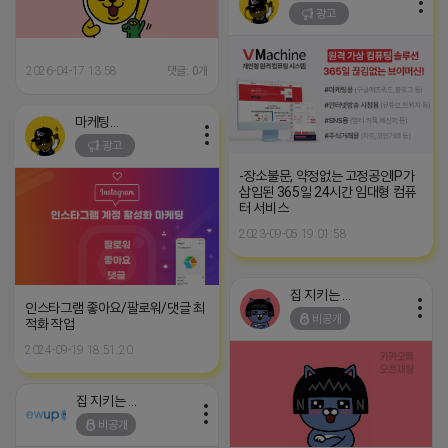
광고
2026-04-17 13:58
댓글: 0개
마케팅스토어
광고
-장소불문, 약정없는 고정공인IP가
삽입된 365일 24시간 임대형 컴퓨
터 서비스
2023-09-05 19:01:58
집 지키는 죠르디
인스타그램 좋아요/팔로워/댓글 최
비공개
적화 작업
2024-09-19 18:51:20
집 지키는 죠르디
비공개