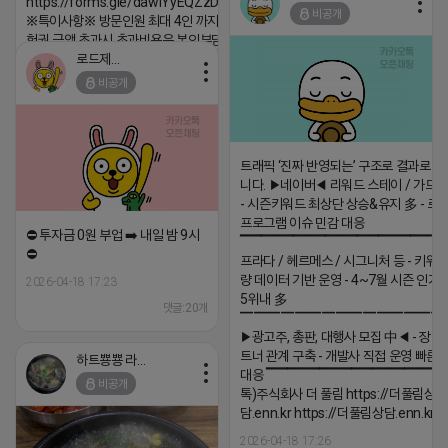
https://forms.gle/dawiYyEQZzDdqf8W8
비공개
※특이사항※ 방문인원 최대 4인 까지 가능 체
험권 금액 초과시 초과비용은 본인부담입니다.
로드제인
2026-04-18 17:12
비공개
댓글:20개
트래픽 ‘진짜 반영되는’ 구조로 결과로 
니다. ▶네이버◀ 리워드 스테이 / 가드 /
- 시즌키워드 최상단 상승&유지 多 - 로
프로그램 이슈 민감 대응
⛔️ 투자금 0원 부업 ➡️ 내일 밤 9시
▔▔▔▔▔▔▔▔▔▔▔▔▔▔▔▔▔▔ 
⛔️
프라다 / 헤르메스 / 시그니처 등 - 키워
량 데이터 기반 운영 - 4~7월 시즌 인기
2026-04-18 17:23
5위내 多
댓글:20개
▔▔▔▔▔▔▔▔▔▔▔▔▔▔▔
▶광고주, 총판, 대행사 모집 中◀ - 장기
트너 관계 구축 - 개발사 직접 운영 빠른
하트뿅뿅 라이언
대응 ▔▔▔▔▔▔▔▔▔▔▔▔▔▔▔▔▔▔
비공개
톡)주식회사 더 풀림 https://더풀림상
담.enn.kr https://더풀림상담.enn.kr
2026-04-18 17:26