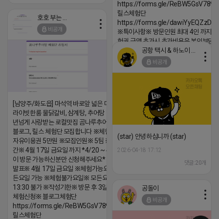
https://forms.gle/ReBW5GsV789u
릴스체험단
호호 부는 튜브
https://forms.gle/dawiYyEQZzDd
비공개
※특이사항※ 방문인원 최대 4인 까지 가
험권 금액 초과시 초과비용은 본인부담입
공항 택시 & 하노이 렌트카
2026-04-18 17:18
비공개
댓글:20개
[남양주/화도읍] 마석역 바로앞 넓은 매장과, 프
라이빗한룸 물닭갈비, 삼계탕, 추어탕 맛집 10
년넘게 사랑받는 로컬맛집 곰나루추어탕에서
블로그, 릴스 체험단 모집합니다 ※체험메뉴※
(star) 안녕하십니까 (star)
자유이용권 5만원 ※모집인원※ 5팀 ※모집기
간※ 4월 17일 금요일 까지 *4/20 ~ 4/26 사
2026-04-18 17:12
이 방문 가능하신분만 신청해주세요* ※체험단
댓글:20개
발표※ 4월 17일 금요일 ※체험가능요일※ 모
든요일 가능 ※체험불가요일※ 모든요일 12 ~
13:30 불가 ※작성기한※ 방문 후 3일 이내 ※
공돌이
체험신청※ 블로그체험단
비공개
https://forms.gle/ReBW5GsV789ur2Pz6
릴스체험단