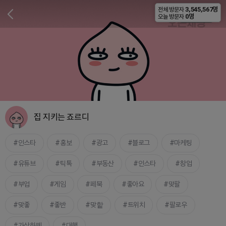
3,545,567명
전체 방문자
비공개
0명
오늘 방문자
집 지키는 죠르디
인스타
홍보
광고
블로그
마케팅
유튜브
틱톡
부동산
인스타
창업
부업
게임
페북
좋아요
맞팔
맞좋
좋반
맞핱
트위치
팔로우
가상화폐
대행