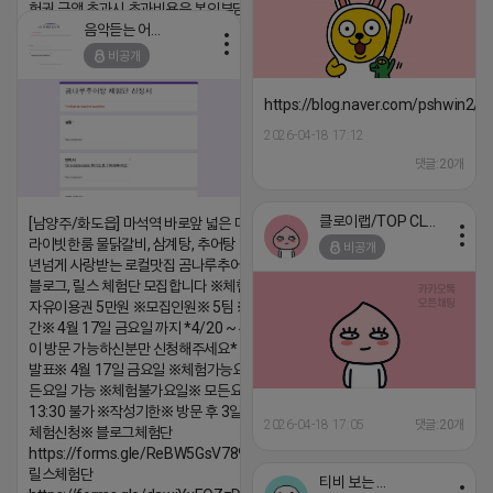
험권 금액 초과시 초과비용은 본인부담입니다.
음악듣는 어피치
2026-04-18 17:13
비공개
댓글:20개
https://blog.naver.com/pshwin2/
2026-04-18 17:12
댓글:20개
클로이랩/TOP CLASS
[남양주/화도읍] 마석역 바로앞 넓은 매장과, 프
라이빗한룸 물닭갈비, 삼계탕, 추어탕 맛집 10
비공개
년넘게 사랑받는 로컬맛집 곰나루추어탕에서
블로그, 릴스 체험단 모집합니다 ※체험메뉴※
자유이용권 5만원 ※모집인원※ 5팀 ※모집기
간※ 4월 17일 금요일 까지 *4/20 ~ 4/26 사
이 방문 가능하신분만 신청해주세요* ※체험단
발표※ 4월 17일 금요일 ※체험가능요일※ 모
든요일 가능 ※체험불가요일※ 모든요일 12 ~
13:30 불가 ※작성기한※ 방문 후 3일 이내 ※
2026-04-18 17:05
댓글:20개
체험신청※ 블로그체험단
https://forms.gle/ReBW5GsV789ur2Pz6
릴스체험단
티비 보는 라이언