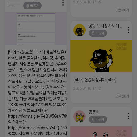
2026-04-18 17:18
2026-04-18 17:15
비공개
댓글:20개
댓글:20개
공항 택시 & 하노이 렌트카
비공개
[남양주/화도읍] 마석역 바로앞 넓은 매장과, 프
라이빗한룸 물닭갈비, 삼계탕, 추어탕 맛집 10
년넘게 사랑받는 로컬맛집 곰나루추어탕에서
블로그, 릴스 체험단 모집합니다 ※체험메뉴※
자유이용권 5만원 ※모집인원※ 5팀 ※모집기
(star) 안녕하십니까 (star)
간※ 4월 17일 금요일 까지 *4/20 ~ 4/26 사
이 방문 가능하신분만 신청해주세요* ※체험단
2026-04-18 17:12
발표※ 4월 17일 금요일 ※체험가능요일※ 모
댓글:20개
든요일 가능 ※체험불가요일※ 모든요일 12 ~
13:30 불가 ※작성기한※ 방문 후 3일 이내 ※
체험신청※ 블로그체험단
공돌이
https://forms.gle/ReBW5GsV789ur2Pz6
비공개
릴스체험단
https://forms.gle/dawiYyEQZzDdqf8W8
※특이사항※ 방문인원 최대 4인 까지 가능 체