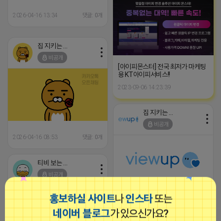
2026-04-16 13:34
댓글: 0개
집 지키는 죠르디
비공개
[아이피몬스터] 전국 최저가 마케팅
용 KT아이피서비스!!
2023-09-06 14:23:39
집 지키는 죠르디
비공개
2026-04-16 08:53
댓글: 0개
티비 보는 라이언
비공개
홍보하실 사이트
나
인스타
또는
(선)(선)새 메세지가 도착했습니다
SNS 계정만 있다면 누구나 수익 창
네이버 블로그
가 있으신가요?
출 가능 ! 초기비용 X 체력부담 X
︵‿︵뷰‿︵‿︵‿업︵‿︵ 안정