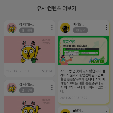
유사 컨텐츠 더보기
마케팅스토어
집 지키는 죠르디
광고
비공개
지역 1등 먼 곳에 있지 않습니다. 플
2026-04-17 18:11
댓글: 0개
레이스 순위가 뒷받침이 된다면 매
출은 승승장구하게 됩니다. 저희 마
케팅스토어는 매출 승승장구에 있어
집 지키는 죠르디
서 최고의 파트너가 되어드리겠습니
비공개
다.
2024-09-20 15:17:27
■브이머신■