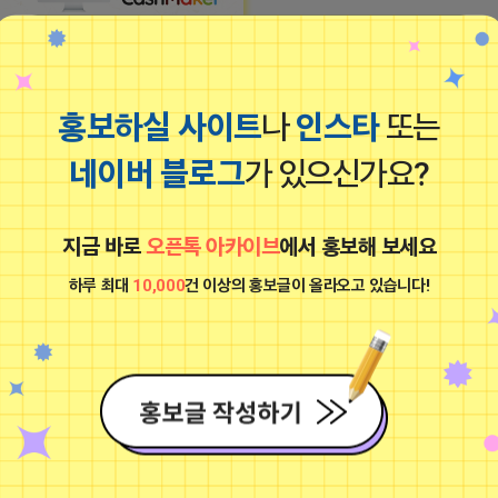
너스 외 4개 파트너스 활동 자동화▤
2 17:02:50
홍보하실 사이트
나
인스타
또는
집 지키는 죠르디
네이버 블로그
가 있으신가요?
비공개
■프로그램베이■
광고
지금 바로
오픈톡 아카이브
에서 홍보해 보세요
하루 최대
10,000
건 이상의 홍보글이 올라오고 있습니다!
16 18:37
댓글: 0개
▤자동블로그배포 및 자동인스타배포, 
집 지키는 죠르디
AI기반 원고생성기 까지!▤
비공개
2023-09-06 14:23:34