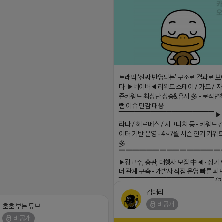
트래픽 ‘진짜 반영되는’ 구조로 결과로 
다. ▶네이버◀ 리워드 스테이 / 가드 / 자몽
즌키워드 최상단 상승&유지 多 - 로직변
램 이슈 민감 대응
▔▔▔▔▔▔▔▔▔▔▔▔▔▔▔▔▔▔ ▶
라다 / 헤르메스 / 시그니처 등 - 키워드 
이터 기반 운영 - 4~7월 시즌 인기 키워
多
▔▔▔▔▔▔▔▔▔▔▔▔▔▔▔
▶광고주, 총판, 대행사 모집 中◀ - 장기
너 관계 구축 - 개발사 직접 운영 빠른 피
▔▔▔▔▔▔▔▔▔▔▔▔▔▔▔▔▔▔ (
회사 더 풀림 https://더풀림상담.enn.kr h
김대리
더풀림상담.enn.kr
비공개
호호 부는 튜브
2026-04-18 17:26
비공개