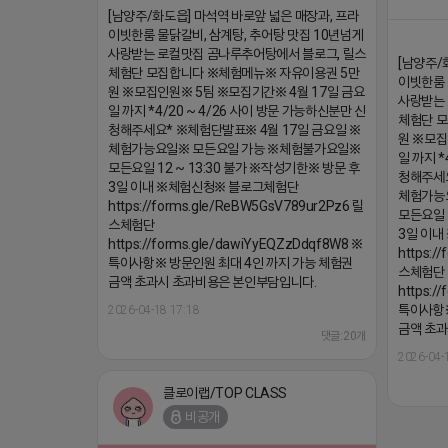
[남양주/화도읍] 마석역 바로앞 넓은 매장과, 프라
이빗한룸 물닭갈비, 삼계탕, 추어탕 맛집 10년넘게
사랑받는 로컬맛집 곰나루추어탕에서 블로그, 릴스
[남양주/
체험단 모집합니다 ※체험메뉴※ 자유이용권 5만
이빗한룸 
원 ※모집인원※ 5팀 ※모집기간※ 4월 17일 금요
사랑받는 
일 까지 *4/20 ~ 4/26 사이 방문 가능하신분만 신
체험단 
청해주세요* ※체험단발표※ 4월 17일 금요일 ※
원 ※모집
체험가능요일※ 모든요일 가능 ※체험불가요일※
일 까지 *
모든요일 12 ~ 13:30 불가 ※작성기한※ 방문 후
청해주세요
3일 이내 ※체험신청※ 블로그체험단
체험가능
https://forms.gle/ReBW5GsV789ur2Pz6 릴
모든요일 
스체험단
3일 이
https://forms.gle/dawiYyEQZzDdqf8W8 ※
https:/
특이사항※ 방문인원 최대 4인 까지 가능 체험권
스체험단
금액 초과시 초과비용은 본인부담입니다.
https:/
특이사항※
2026-04-18 17:18
금액 초과
댓글:20개
2026-04-
클로이랩/TOP CLASS
비공개