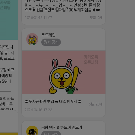
다면 누구나 수익 창출 가능 ! 초기비용 X 체력부담
X ︵‿︵뷰‿︵‿︵‿업︵‿︵ 안정 신뢰를 바탕
으로 ▶현금 포인트 일대일 100% 계좌입금◀ ❤️‍
2026-04-15 11:07
댓글: 0개
로드제인
비공개
보여드립니
 등 - 시
화, 프로그
쿠팡◀ 프
검색량 데
드 5위내
▔▔▔
 협업 파트
⛔️ 투자금 0원 부업 ➡️ 내일 밤 9시 ⛔️
드백 대응
댓글:20개
카톡)주식
2026-04-18 17:23
ttps://
공항 택시 & 하노이 렌트카
비공개