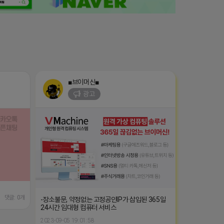
■브이머신■
광고
댓글: 0개
-장소불문, 약정없는 고정공인IP가 삽입된 365일
24시간 임대형 컴퓨터 서비스
2023-09-05 19:01:58