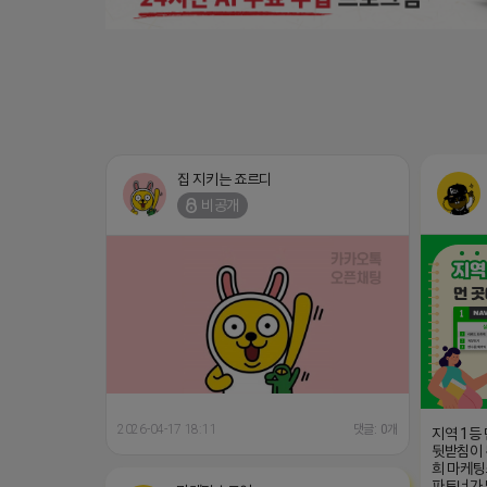
집 지키는 죠르디
비공개
2026-04-17 18:11
댓글: 0개
지역 1등
뒷받침이 
희 마케팅
파트너가