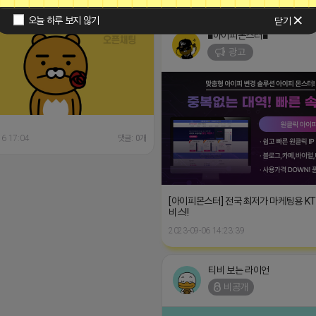
오늘 하루 보지 않기
닫기
■아이피몬스터■
광고
16 17:04
댓글: 0개
[아이피몬스터] 전국 최저가 마케팅용 K
비스!!
2023-09-06 14:23:39
티비 보는 라이언
비공개