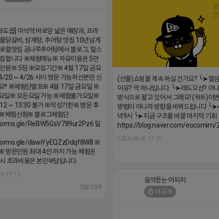
화도읍] 마석역 바로앞 넓은 매장과, 프라
물닭갈비, 삼계탕, 추어탕 맛집 10년넘게
로컬맛집 곰나루추어탕에서 블로그, 릴스
모집합니다 ※체험메뉴※ 자유이용권 5만
인원※ 5팀 ※모집기간※ 4월 17일 금요
4/20 ~ 4/26 사이 방문 가능하신분만 신
(선물)쇼핑몰 계속 하실 건가요? ╰➤열
* ※체험단발표※ 4월 17일 금요일 ※
이유? 딱 하나입니다. ╰➤레드오션? 아니
요일※ 모든요일 가능 ※체험불가요일※
방식으로 팔고 있어서 그래요! (하트)이번
12 ~ 13:30 불가 ※작성기한※ 방문 후
방법이 아니라 방향을 바꿔드립니다 ╰➤4월
내 ※체험신청※ 블로그체험단
녁9시 ╰➤지금 구조를 바꿀 마지막 기회
/forms.gle/ReBW5GsV789ur2Pz6 릴
https://blog.naver.com/eocomim
2026-04-18 17:15
/forms.gle/dawiYyEQZzDdqf8W8 ※
 방문인원 최대 4인 까지 가능 체험권
시 초과비용은 본인부담입니다.
18 17:13
음악듣는 어피치
댓글:20개
비공개