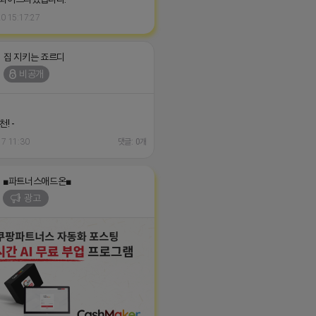
0 15:17:27
집 지키는 죠르디
비공개
! -
17 11:30
댓글: 0개
■파트너스애드온■
광고