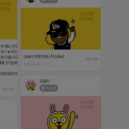
댓글:20개
심히 해도 안되는
요! ╰➤모두 같은
(star) 안녕하십니까 (star)
엔 다릅니다. ╰➤
댓글:20개
 21일(화) 저
2026-04-18 17:12
/224250518436
공돌이
비공개
댓글:20개