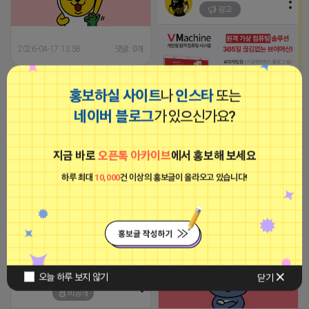
광고
2026-04-17 13:58
댓글: 0개
마케팅스토어
홍보하실 사이트
나
인스타
또는
광고
네이버 블로그
가 있으신가요?
-장소불문, 약정없는 고정공인IP가
삽입된 365일 24시간 임대형 컴퓨
터 서비스
지금 바로
오픈톡 아카이브
에서 홍보해 보세요
2023-09-05 19:01:58
하루 최대
10,000
건 이상의 홍보글이 올라오고 있습니다!
집 지키는 죠르디
인스타그램 좋아요/팔로워/댓글 최
비공개
적화 작업
2024-09-19 18:51:20
집 지키는 죠르디
오늘 하루 보지 않기
닫기
비공개