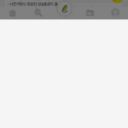
- 시즌키워드 최상단 상승&유지 多 - 로직변화,
로드제인
프로그램 이슈 민감 대응
비공개
▔▔▔▔▔▔▔▔▔▔▔▔▔▔▔▔▔▔ ▶쿠팡◀
프라다 / 헤르메스 / 시그니처 등 - 키워드 검색
량 데이터 기반 운영 - 4~7월 시즌 인기 키워드
5위내 多
▔▔▔▔▔▔▔▔▔▔▔▔▔▔▔▔▔▔
▶광고주, 총판, 대행사 모집 中◀ - 장기 협업 파
트너 관계 구축 - 개발사 직접 운영 빠른 피드백
대응 ▔▔▔▔▔▔▔▔▔▔▔▔▔▔▔▔▔▔ (카
⛔️ 투자금 0원 부업 ➡️ 내일 밤 9시
톡)주식회사 더 풀림 https://더풀림상
⛔️
담.enn.kr https://더풀림상담.enn.kr
하트뿅뿅 라이언
빈털터리 제이지
2026-04-18 17:23
2026-04-18 17:26
비공개
비공개
댓글:20개
댓글:20개
https://m.blog.naver.com/wlgus
[남양주/화도읍] 마석역 바로앞 넓은 매장과, 프
라이빗한룸 물닭갈비, 삼계탕, 추어탕 맛집 10
2026-04-18 17:23
년넘게 사랑받는 로컬맛집 곰나루추어탕에서
댓글:20개
블로그, 릴스 체험단 모집합니다 ※체험메뉴※
자유이용권 5만원 ※모집인원※ 5팀 ※모집기
간※ 4월 17일 금요일 까지 *4/20 ~ 4/26 사
김대리
이 방문 가능하신분만 신청해주세요* ※체험단