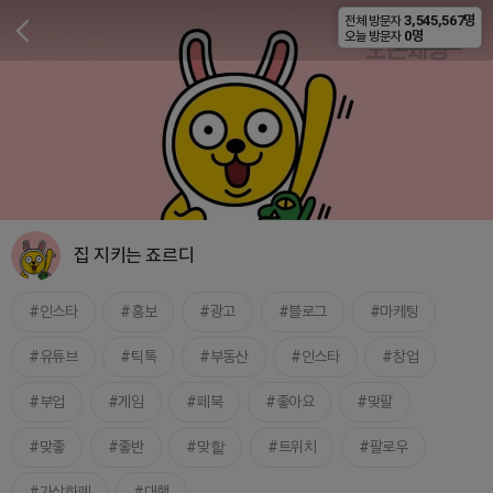
3,545,567명
전체 방문자
비공개
0명
오늘 방문자
집 지키는 죠르디
인스타
홍보
광고
블로그
마케팅
유튜브
틱톡
부동산
인스타
창업
부업
게임
페북
좋아요
맞팔
맞좋
좋반
맞핱
트위치
팔로우
가상화폐
대행