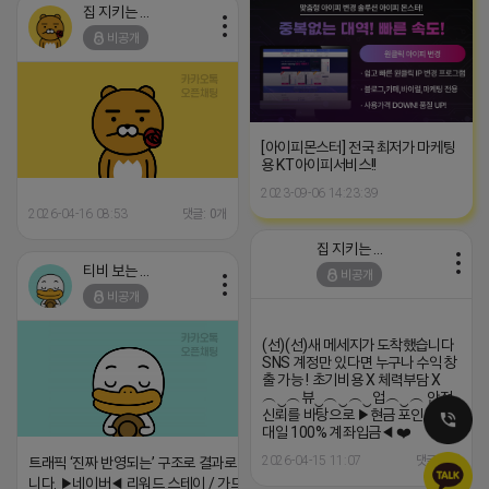
집 지키는 죠르디
비공개
[아이피몬스터] 전국 최저가 마케팅
용 KT아이피서비스!!
2023-09-06 14:23:39
2026-04-16 08:53
댓글: 0개
집 지키는 죠르디
티비 보는 라이언
비공개
비공개
(선)(선)새 메세지가 도착했습니다
SNS 계정만 있다면 누구나 수익 창
출 가능 ! 초기비용 X 체력부담 X
︵‿︵뷰‿︵‿︵‿업︵‿︵ 안정
신뢰를 바탕으로 ▶현금 포인트 일
대일 100% 계좌입금◀ ❤️‍
2026-04-15 11:07
댓글: 0개
트래픽 ‘진짜 반영되는’ 구조로 결과로 보여드립
니다. ▶네이버◀ 리워드 스테이 / 가드 / 자몽 등