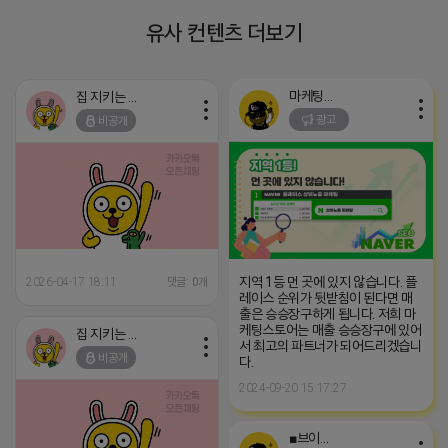
유사 컨텐츠 더보기
마케팅스토어
집 지키는 죠르디
광고
비공개
지역 1등 먼 곳에 있지 않습니다. 플
2026-04-17 18:11
댓글: 0개
레이스 순위가 뒷받침이 된다면 매
출은 승승장구하게 됩니다. 저희 마
케팅스토어는 매출 승승장구에 있어
집 지키는 죠르디
서 최고의 파트너가 되어드리겠습니
비공개
다.
2024-09-20 15:17:27
■브이머신■