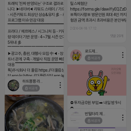
트래픽 ‘진짜 반영되는’ 구조로 결과로 보여드립
릴스체험단
니다. ▶네이버◀ 리워드 스테이 / 가드 / 자몽 등
https://forms.gle/dawiYyEQZzDd
- 시즌키워드 최상단 상승&유지 多 - 로직변화,
※특이사항※ 방문인원 최대 4인 까지 가
프로그램 이슈 민감 대응
험권 금액 초과시 초과비용은 본인부담입
▔▔▔▔▔▔▔▔▔▔▔▔▔▔▔▔▔▔ ▶쿠팡◀
2026-04-18 17:12
프라다 / 헤르메스 / 시그니처 등 - 키워드 검색
댓글:20개
량 데이터 기반 운영 - 4~7월 시즌 인기 키워드
5위내 多
▔▔▔▔▔▔▔▔▔▔▔▔▔▔▔▔▔▔
로드제인
▶광고주, 총판, 대행사 모집 中◀ - 장기 협업 파
비공개
트너 관계 구축 - 개발사 직접 운영 빠른 피드백
대응 ▔▔▔▔▔▔▔▔▔▔▔▔▔▔▔▔▔▔ (카
톡)주식회사 더 풀림 https://더풀림상
담.enn.kr https://더풀림상담.enn.kr
하트뿅뿅 라이언
2026-04-18 17:26
비공개
댓글:20개
⛔️ 투자금 0원 부업 ➡️ 내일 밤 9시
⛔️
빈털터리 제이지
2026-04-18 17:23
비공개
댓글:20개