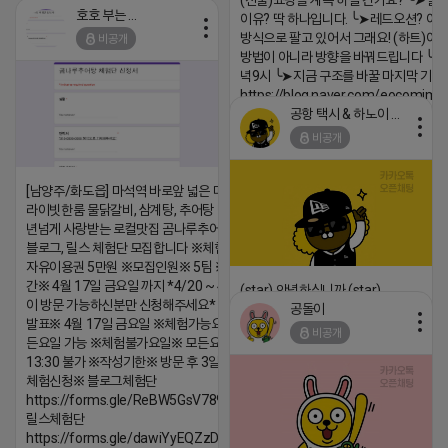
(선물)쇼핑몰 계속 하실 건가요? ╰➤열
호호 부는 튜브
이유? 딱 하나입니다. ╰➤레드오션? 아니
방식으로 팔고 있어서 그래요! (하트)이번
비공개
방법이 아니라 방향을 바꿔드립니다 ╰➤4월
녁9시 ╰➤지금 구조를 바꿀 마지막 기회
https://blog.naver.com/eocomim
공항 택시 & 하노이 렌트카
2026-04-18 17:15
비공개
댓글:20개
[남양주/화도읍] 마석역 바로앞 넓은 매장과, 프
라이빗한룸 물닭갈비, 삼계탕, 추어탕 맛집 10
년넘게 사랑받는 로컬맛집 곰나루추어탕에서
블로그, 릴스 체험단 모집합니다 ※체험메뉴※
자유이용권 5만원 ※모집인원※ 5팀 ※모집기
간※ 4월 17일 금요일 까지 *4/20 ~ 4/26 사
(star) 안녕하십니까 (star)
이 방문 가능하신분만 신청해주세요* ※체험단
공돌이
2026-04-18 17:12
발표※ 4월 17일 금요일 ※체험가능요일※ 모
비공개
든요일 가능 ※체험불가요일※ 모든요일 12 ~
댓글:20개
13:30 불가 ※작성기한※ 방문 후 3일 이내 ※
체험신청※ 블로그체험단
https://forms.gle/ReBW5GsV789ur2Pz6
릴스체험단
https://forms.gle/dawiYyEQZzDdqf8W8