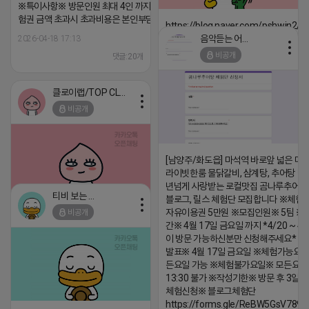
※특이사항※ 방문인원 최대 4인 까지 가능 체
험권 금액 초과시 초과비용은 본인부담입니다.
https://blog.naver.com/pshwin2/
음악듣는 어피치
2026-04-18 17:13
2026-04-18 17:12
비공개
댓글:20개
댓글:20개
클로이랩/TOP CLASS
비공개
[남양주/화도읍] 마석역 바로앞 넓은 매장
라이빗한룸 물닭갈비, 삼계탕, 추어탕 맛집
년넘게 사랑받는 로컬맛집 곰나루추어
티비 보는 라이언
블로그, 릴스 체험단 모집합니다 ※체험
자유이용권 5만원 ※모집인원※ 5팀 ※
비공개
2026-04-18 17:05
댓글:20개
간※ 4월 17일 금요일 까지 *4/20 ~ 4/
이 방문 가능하신분만 신청해주세요* 
발표※ 4월 17일 금요일 ※체험가능요일
든요일 가능 ※체험불가요일※ 모든요일 1
13:30 불가 ※작성기한※ 방문 후 3일 
체험신청※ 블로그체험단
https://forms.gle/ReBW5GsV789u