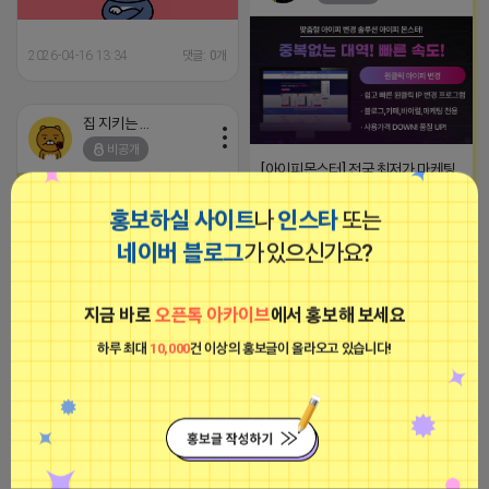
2026-04-16 13:34
댓글: 0개
집 지키는 죠르디
비공개
[아이피몬스터] 전국 최저가 마케팅
용 KT아이피서비스!!
2023-09-06 14:23:39
홍보하실 사이트
나
인스타
또는
네이버 블로그
가 있으신가요?
집 지키는 죠르디
비공개
지금 바로
오픈톡 아카이브
에서 홍보해 보세요
2026-04-16 08:53
댓글: 0개
하루 최대
10,000
건 이상의 홍보글이 올라오고 있습니다!
티비 보는 라이언
비공개
(선)(선)새 메세지가 도착했습니다
SNS 계정만 있다면 누구나 수익 창