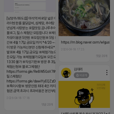
[남양주/화도읍] 마석역 바로앞 넓은 매장과, 프
라이빗한룸 물닭갈비, 삼계탕, 추어탕 맛집 10
년넘게 사랑받는 로컬맛집 곰나루추어탕에서
블로그, 릴스 체험단 모집합니다 ※체험메뉴※
자유이용권 5만원 ※모집인원※ 5팀 ※모집기
https://m.blog.naver.com/wlgus
간※ 4월 17일 금요일 까지 *4/20 ~ 4/26 사
이 방문 가능하신분만 신청해주세요* ※체험단
2026-04-18 17:23
발표※ 4월 17일 금요일 ※체험가능요일※ 모
댓글:20개
든요일 가능 ※체험불가요일※ 모든요일 12 ~
13:30 불가 ※작성기한※ 방문 후 3일 이내 ※
체험신청※ 블로그체험단
김대리
https://forms.gle/ReBW5GsV789ur2Pz6
비공개
릴스체험단
https://forms.gle/dawiYyEQZzDdqf8W8
※특이사항※ 방문인원 최대 4인 까지 가능 체
험권 금액 초과시 초과비용은 본인부담입니다.
2026-04-18 17:18
댓글:20개