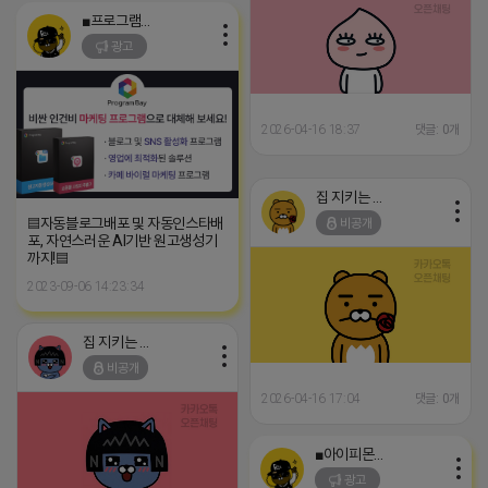
■프로그램베이■
광고
2026-04-16 18:37
댓글: 0개
집 지키는 죠르디
▤자동블로그배포 및 자동인스타배
비공개
포, 자연스러운 AI기반 원고생성기
까지!▤
2023-09-06 14:23:34
집 지키는 죠르디
비공개
2026-04-16 17:04
댓글: 0개
■아이피몬스터■
광고