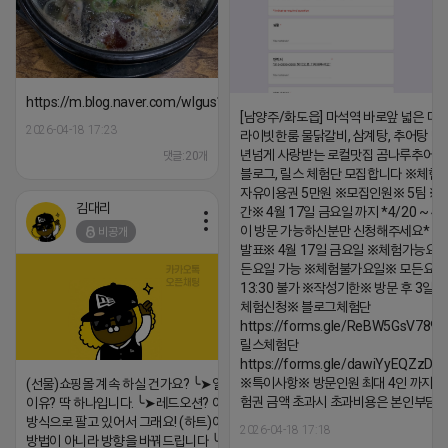
https://m.blog.naver.com/wlgus1647/224253846149
[남양주/화도읍] 마석역 바로앞 넓은 매장
2026-04-18 17:23
라이빗한룸 물닭갈비, 삼계탕, 추어탕 맛집
년넘게 사랑받는 로컬맛집 곰나루추어
댓글:20개
블로그, 릴스 체험단 모집합니다 ※체험
자유이용권 5만원 ※모집인원※ 5팀 ※
김대리
간※ 4월 17일 금요일 까지 *4/20 ~ 4/
이 방문 가능하신분만 신청해주세요* 
비공개
발표※ 4월 17일 금요일 ※체험가능요일
든요일 가능 ※체험불가요일※ 모든요일 1
13:30 불가 ※작성기한※ 방문 후 3일 
체험신청※ 블로그체험단
https://forms.gle/ReBW5GsV789u
릴스체험단
https://forms.gle/dawiYyEQZzDd
※특이사항※ 방문인원 최대 4인 까지 가
(선물)쇼핑몰 계속 하실 건가요? ╰➤열심히 해도 안되는
험권 금액 초과시 초과비용은 본인부담입
이유? 딱 하나입니다. ╰➤레드오션? 아니요! ╰➤모두 같은
방식으로 팔고 있어서 그래요! (하트)이번엔 다릅니다. ╰➤
2026-04-18 17:18
방법이 아니라 방향을 바꿔드립니다 ╰➤4월 21일(화) 저