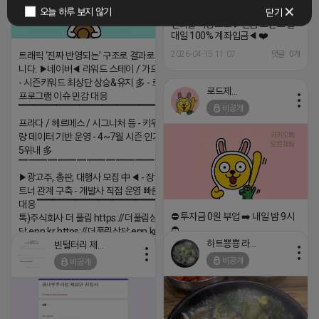
출 가능 ! 초기비용 X 체력부담 X
오늘 하루 보지 않기
닫기
︵‿︵뷰‿︵‿︵‿업︵‿︵ 안정
신뢰를 바탕으로 ▶현금 포인트 일
대일 100% 계좌입금◀ ❤️‍
2026-04-15 11:07
댓글: 0개
트래픽 ‘진짜 반영되는’ 구조로 결과로 보여드립
니다. ▶네이버◀ 리워드 스테이 / 가드 / 자몽 등
- 시즌키워드 최상단 상승&유지 多 - 로직변화,
로드제인
프로그램 이슈 민감 대응
비공개
▔▔▔▔▔▔▔▔▔▔▔▔▔▔▔▔▔▔ ▶쿠팡◀
프라다 / 헤르메스 / 시그니처 등 - 키워드 검색
량 데이터 기반 운영 - 4~7월 시즌 인기 키워드
5위내 多
▔▔▔▔▔▔▔▔▔▔▔▔▔▔▔▔▔▔
▶광고주, 총판, 대행사 모집 中◀ - 장기 협업 파
트너 관계 구축 - 개발사 직접 운영 빠른 피드백
대응 ▔▔▔▔▔▔▔▔▔▔▔▔▔▔▔▔▔▔ (카
⛔️ 투자금 0원 부업 ➡️ 내일 밤 9시
톡)주식회사 더 풀림 https://더풀림상
⛔️
담.enn.kr https://더풀림상담.enn.kr
하트뿅뿅 라이언
빈털터리 제이지
2026-04-18 17:23
2026-04-18 17:26
비공개
비공개
댓글:20개
댓글:20개