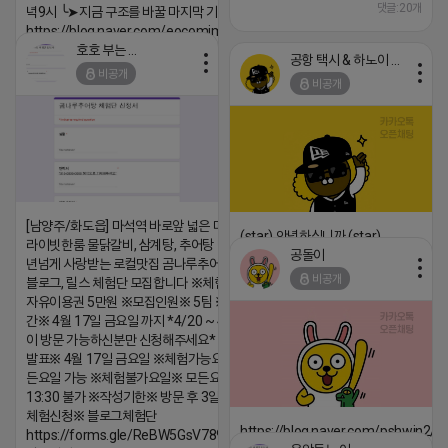
댓글:20개
녁9시 ╰➤지금 구조를 바꿀 마지막 기회
https://blog.naver.com/eocomim/224250518436
호호 부는 튜브
공항 택시 & 하노이 렌트카
2026-04-18 17:15
비공개
비공개
댓글:20개
[남양주/화도읍] 마석역 바로앞 넓은 매장과, 프
(star) 안녕하십니까 (star)
라이빗한룸 물닭갈비, 삼계탕, 추어탕 맛집 10
공돌이
년넘게 사랑받는 로컬맛집 곰나루추어탕에서
2026-04-18 17:12
비공개
블로그, 릴스 체험단 모집합니다 ※체험메뉴※
댓글:20개
자유이용권 5만원 ※모집인원※ 5팀 ※모집기
간※ 4월 17일 금요일 까지 *4/20 ~ 4/26 사
이 방문 가능하신분만 신청해주세요* ※체험단
발표※ 4월 17일 금요일 ※체험가능요일※ 모
든요일 가능 ※체험불가요일※ 모든요일 12 ~
13:30 불가 ※작성기한※ 방문 후 3일 이내 ※
체험신청※ 블로그체험단
https://blog.naver.com/pshwin2/
https://forms.gle/ReBW5GsV789ur2Pz6