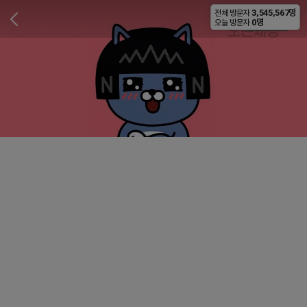
3,545,567명
전체 방문자
비공개
0명
오늘 방문자