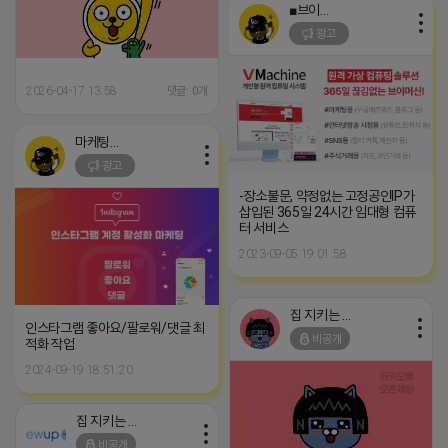
■브이머신■
광고
2026-04-17 13:58
댓글: 0개
마케팅스토어
광고
-장소불문, 약정없는 고정공인IP가
삽입된 365일 24시간 임대형 컴퓨
터 서비스
2023-09-05 19:01:58
집 지키는 죠르디
인스타그램 좋아요/팔로워/댓글 최
비공개
적화 작업
2024-09-19 18:51:20
집 지키는 죠르디
비공개