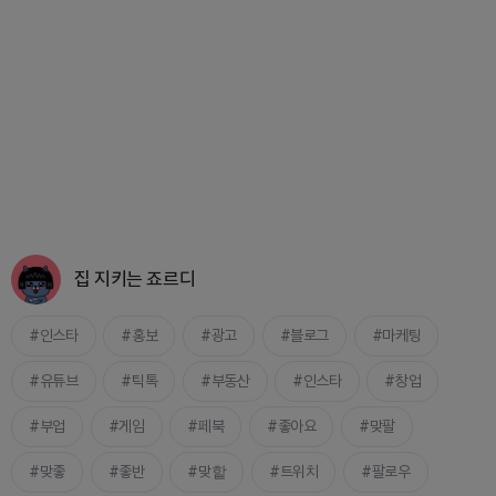
집 지키는 죠르디
인스타
홍보
광고
블로그
마케팅
유튜브
틱톡
부동산
인스타
창업
부업
게임
페북
좋아요
맞팔
맞좋
좋반
맞핱
트위치
팔로우