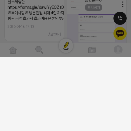
음악듣는 어피치
릴스체험단
2026-04-18 17:12
https://forms.gle/dawiYyEQZzDdqf8W8
비공개
댓글:20개
※특이사항※ 방문인원 최대 4인 까지 가능 체
험권 금액 초과시 초과비용은 본인부담입니다.
2026-04-18 17:13
댓글:20개
클로이랩/TOP CLASS
[남양주/화도읍] 마석역 바로앞 넓은 매장
비공개
라이빗한룸 물닭갈비, 삼계탕, 추어탕 맛집
년넘게 사랑받는 로컬맛집 곰나루추어
블로그, 릴스 체험단 모집합니다 ※체험
자유이용권 5만원 ※모집인원※ 5팀 ※
간※ 4월 17일 금요일 까지 *4/20 ~ 4/
이 방문 가능하신분만 신청해주세요* 
발표※ 4월 17일 금요일 ※체험가능요일
든요일 가능 ※체험불가요일※ 모든요일 1
13:30 불가 ※작성기한※ 방문 후 3일 
2026-04-18 17:05
댓글:20개
체험신청※ 블로그체험단
https://forms.gle/ReBW5GsV789u
릴스체험단
https://forms.gle/dawiYyEQZzDd
※특이사항※ 방문인원 최대 4인 까지 가