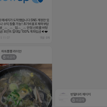
)새 메세지가 도착했습니다 SNS 계정만 있
나 수익 창출 가능 ! 초기비용 X 체력부담
뷰‿︵‿︵‿업︵‿︵ 안정 신뢰를 바탕
금 포인트 일대일 100% 계좌입금◀ ❤️‍
15 11:07
댓글: 0개
하트뿅뿅 라이언
비공개
빈털터리 제이지
비공개