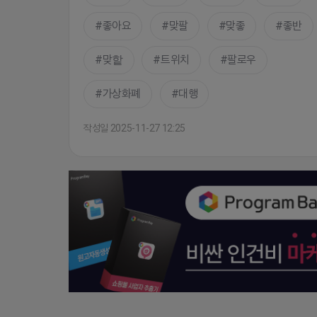
좋아요
맞팔
맞좋
좋반
맞핱
트위치
팔로우
가상화폐
대행
작성일 2025-11-27 12:25