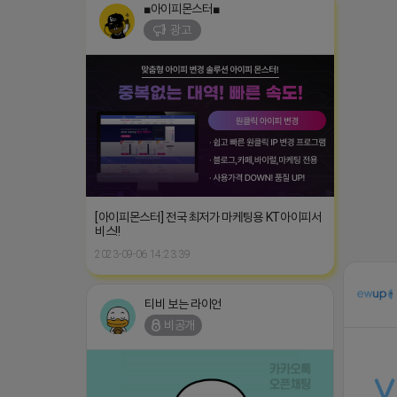
■아이피몬스터■
광고
[아이피몬스터] 전국 최저가 마케팅용 KT아이피서
비스!!
2023-09-06 14:23:39
티비 보는 라이언
비공개