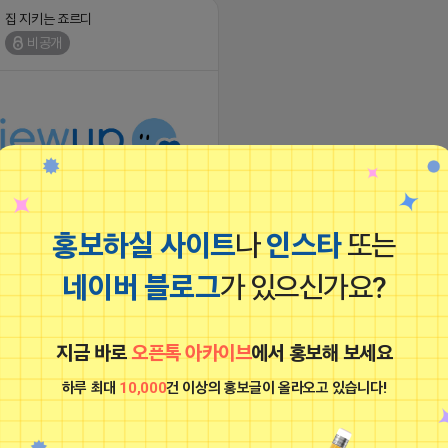
집 지키는 죠르디
비공개
! -
홍보하실 사이트
나
인스타
또는
17 11:30
댓글: 0개
네이버 블로그
가 있으신가요?
집 지키는 죠르디
비공개
지금 바로
오픈톡 아카이브
에서 홍보해 보세요
하루 최대
10,000
건 이상의 홍보글이 올라오고 있습니다!