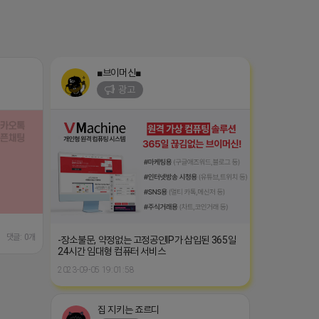
■브이머신■
광고
댓글: 0개
-장소불문, 약정없는 고정공인IP가 삽입된 365일
24시간 임대형 컴퓨터 서비스
2023-09-05 19:01:58
집 지키는 죠르디