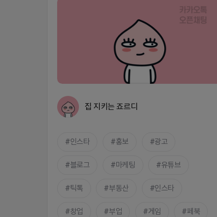
집 지키는 죠르디
인스타
홍보
광고
블로그
마케팅
유튜브
틱톡
부동산
인스타
창업
부업
게임
페북