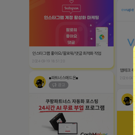
인스타그램 좋아요/팔로워/댓글 최적화 작업
2024-09-19 18:51:20
앱테크 추천
■파트너스애드온■
2026-04-
광고