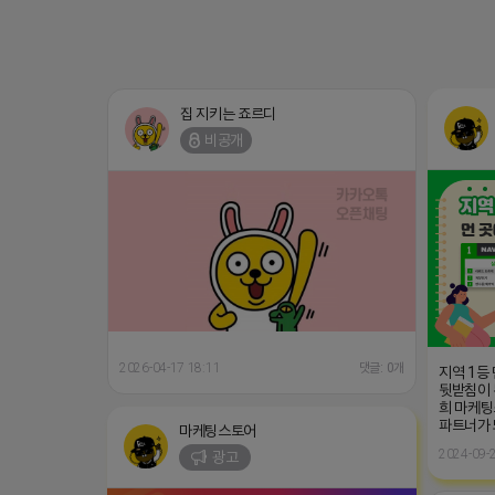
집 지키는 죠르디
비공개
2026-04-17 18:11
댓글: 0개
지역 1등
뒷받침이 
희 마케팅
파트너가
마케팅스토어
2024-09-2
광고