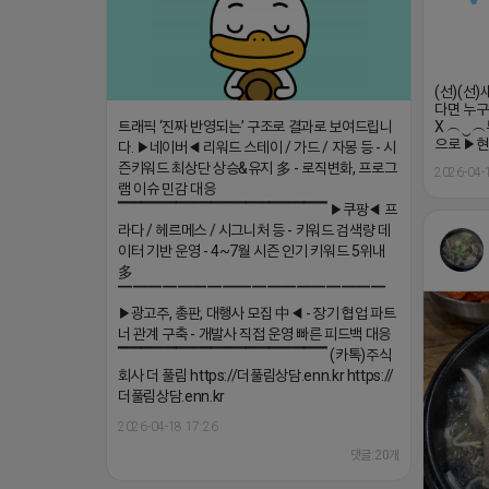
(선)(선
다면 누구
X ︵‿︵
트래픽 ‘진짜 반영되는’ 구조로 결과로 보여드립니
으로 ▶현
다. ▶네이버◀ 리워드 스테이 / 가드 / 자몽 등 - 시
즌키워드 최상단 상승&유지 多 - 로직변화, 프로그
2026-04-
램 이슈 민감 대응
▔▔▔▔▔▔▔▔▔▔▔▔▔▔▔▔▔▔ ▶쿠팡◀ 프
라다 / 헤르메스 / 시그니처 등 - 키워드 검색량 데
이터 기반 운영 - 4~7월 시즌 인기 키워드 5위내
多
▔▔▔▔▔▔▔▔▔▔▔▔▔▔▔▔▔▔
▶광고주, 총판, 대행사 모집 中◀ - 장기 협업 파트
너 관계 구축 - 개발사 직접 운영 빠른 피드백 대응
▔▔▔▔▔▔▔▔▔▔▔▔▔▔▔▔▔▔ (카톡)주식
회사 더 풀림 https://더풀림상담.enn.kr https://
더풀림상담.enn.kr
2026-04-18 17:26
댓글:20개