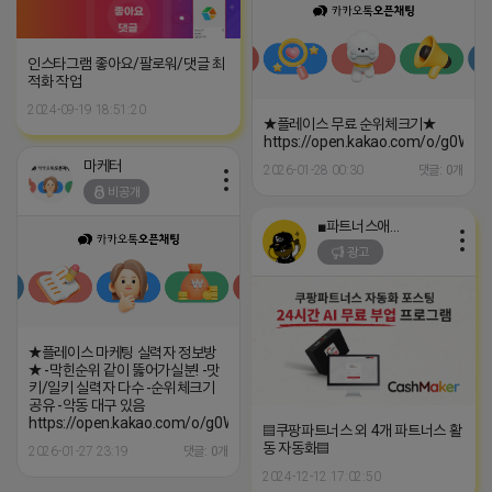
인스타그램 좋아요/팔로워/댓글 최
적화 작업
2024-09-19 18:51:20
★플레이스 무료 순위체크기★
https://open.kakao.com/o/g0WCx
마케터
2026-01-28 00:30
댓글: 0개
비공개
■파트너스애드온■
광고
★플레이스 마케팅 실력자 정보방
★ -막힌순위 같이 뚫어가실분! -맛
키/일키 실력자 다수 -순위체크기
공유 -악동 대구 있음
https://open.kakao.com/o/g0WCxpXh
▤쿠팡파트너스 외 4개 파트너스 활
동 자동화▤
2026-01-27 23:19
댓글: 0개
2024-12-12 17:02:50