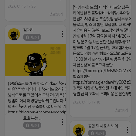
2026-04-18 17:23
[남양주/화도읍] 마석역 바로앞 넓은 매장
라이빗한룸 물닭갈비, 삼계탕, 추어탕 맛집
댓글:20개
년넘게 사랑받는 로컬맛집 곰나루추어
블로그, 릴스 체험단 모집합니다 ※체험
김대리
자유이용권 5만원 ※모집인원※ 5팀 ※
간※ 4월 17일 금요일 까지 *4/20 ~ 4/
비공개
이 방문 가능하신분만 신청해주세요* 
발표※ 4월 17일 금요일 ※체험가능요일
든요일 가능 ※체험불가요일※ 모든요일 1
13:30 불가 ※작성기한※ 방문 후 3일 
체험신청※ 블로그체험단
https://forms.gle/ReBW5GsV789u
릴스체험단
https://forms.gle/dawiYyEQZzDd
(선물)쇼핑몰 계속 하실 건가요? ╰➤열심히 해도 안되는
※특이사항※ 방문인원 최대 4인 까지 가
이유? 딱 하나입니다. ╰➤레드오션? 아니요! ╰➤모두 같은
험권 금액 초과시 초과비용은 본인부담입
방식으로 팔고 있어서 그래요! (하트)이번엔 다릅니다. ╰➤
방법이 아니라 방향을 바꿔드립니다 ╰➤4월 21일(화) 저
2026-04-18 17:18
녁9시 ╰➤지금 구조를 바꿀 마지막 기회
댓글:20개
https://blog.naver.com/eocomim/224250518436
호호 부는 튜브
2026-04-18 17:15
비공개
공항 택시 & 하노이 렌트카
댓글:20개
비공개