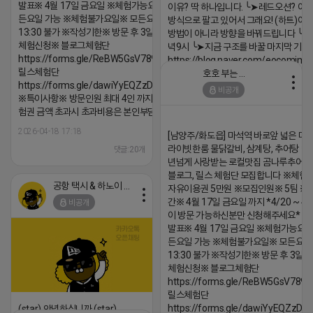
발표※ 4월 17일 금요일 ※체험가능요일※ 모
이유? 딱 하나입니다. ╰➤레드오션? 아니
든요일 가능 ※체험불가요일※ 모든요일 12 ~
방식으로 팔고 있어서 그래요! (하트)이번
13:30 불가 ※작성기한※ 방문 후 3일 이내 ※
방법이 아니라 방향을 바꿔드립니다 ╰➤4월
체험신청※ 블로그체험단
녁9시 ╰➤지금 구조를 바꿀 마지막 기회
https://forms.gle/ReBW5GsV789ur2Pz6
https://blog.naver.com/eocomim
릴스체험단
호호 부는 튜브
2026-04-18 17:15
https://forms.gle/dawiYyEQZzDdqf8W8
비공개
※특이사항※ 방문인원 최대 4인 까지 가능 체
댓글:20개
험권 금액 초과시 초과비용은 본인부담입니다.
2026-04-18 17:18
[남양주/화도읍] 마석역 바로앞 넓은 매장
라이빗한룸 물닭갈비, 삼계탕, 추어탕 맛집
댓글:20개
년넘게 사랑받는 로컬맛집 곰나루추어
블로그, 릴스 체험단 모집합니다 ※체험
공항 택시 & 하노이 렌트카
자유이용권 5만원 ※모집인원※ 5팀 ※
간※ 4월 17일 금요일 까지 *4/20 ~ 4/
비공개
이 방문 가능하신분만 신청해주세요* 
발표※ 4월 17일 금요일 ※체험가능요일
든요일 가능 ※체험불가요일※ 모든요일 1
13:30 불가 ※작성기한※ 방문 후 3일 
체험신청※ 블로그체험단
https://forms.gle/ReBW5GsV789u
릴스체험단
https://forms.gle/dawiYyEQZzDd
(star) 안녕하십니까 (star)