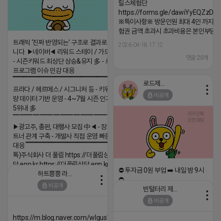
릴스체험단
https://forms.gle/dawiYyEQZzDd
※특이사항※ 방문인원 최대 4인 까지 가
험권 금액 초과시 초과비용은 본인부담입
트래픽 ‘진짜 반영되는’ 구조로 결과로 보여드립
2026-04-18 17:12
니다. ▶네이버◀ 리워드 스테이 / 가드 / 자몽 등
댓글:20개
- 시즌키워드 최상단 상승&유지 多 - 로직변화,
프로그램 이슈 민감 대응
▔▔▔▔▔▔▔▔▔▔▔▔▔▔▔▔▔▔ ▶쿠팡◀
로드제인
프라다 / 헤르메스 / 시그니처 등 - 키워드 검색
비공개
량 데이터 기반 운영 - 4~7월 시즌 인기 키워드
5위내 多
▔▔▔▔▔▔▔▔▔▔▔▔▔▔▔▔▔▔
▶광고주, 총판, 대행사 모집 中◀ - 장기 협업 파
트너 관계 구축 - 개발사 직접 운영 빠른 피드백
대응 ▔▔▔▔▔▔▔▔▔▔▔▔▔▔▔▔▔▔ (카
톡)주식회사 더 풀림 https://더풀림상
담.enn.kr https://더풀림상담.enn.kr
⛔️ 투자금 0원 부업 ➡️ 내일 밤 9시
하트뿅뿅 라이언
2026-04-18 17:26
⛔️
비공개
빈털터리 제이지
댓글:20개
2026-04-18 17:23
비공개
댓글:20개
https://m.blog.naver.com/wlgus1647/224253846149