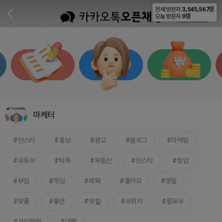
3,545,567명
전체 방문자
비공개
0명
오늘 방문자
마케터
인스타
홍보
광고
블로그
마케팅
유튜브
틱톡
부동산
인스타
창업
부업
게임
페북
좋아요
맞팔
맞좋
좋반
맞핱
트위치
팔로우
가상화폐
대행