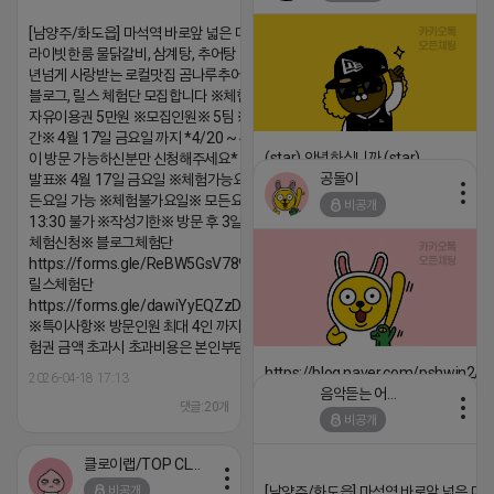
[남양주/화도읍] 마석역 바로앞 넓은 매장과, 프
라이빗한룸 물닭갈비, 삼계탕, 추어탕 맛집 10
년넘게 사랑받는 로컬맛집 곰나루추어탕에서
블로그, 릴스 체험단 모집합니다 ※체험메뉴※
자유이용권 5만원 ※모집인원※ 5팀 ※모집기
간※ 4월 17일 금요일 까지 *4/20 ~ 4/26 사
(star) 안녕하십니까 (star)
이 방문 가능하신분만 신청해주세요* ※체험단
공돌이
발표※ 4월 17일 금요일 ※체험가능요일※ 모
2026-04-18 17:12
든요일 가능 ※체험불가요일※ 모든요일 12 ~
비공개
댓글:20개
13:30 불가 ※작성기한※ 방문 후 3일 이내 ※
체험신청※ 블로그체험단
https://forms.gle/ReBW5GsV789ur2Pz6
릴스체험단
https://forms.gle/dawiYyEQZzDdqf8W8
※특이사항※ 방문인원 최대 4인 까지 가능 체
험권 금액 초과시 초과비용은 본인부담입니다.
https://blog.naver.com/pshwin2/
2026-04-18 17:13
음악듣는 어피치
2026-04-18 17:12
댓글:20개
비공개
댓글:20개
클로이랩/TOP CLASS
비공개
[남양주/화도읍] 마석역 바로앞 넓은 매장