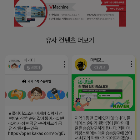
유사 컨텐츠 더보기
마케팅스토어
마케터
광고
비공개
★플레이스 쇼핑 마케팅 실력자 정
지역 1등 먼 곳에 있지 않습니다. 플
보방★ -막힌순위 같이 뚫어가실분!
레이스 순위가 뒷받침이 된다면 매
-실력자 정보 공유 -순위체크기 공
출은 승승장구하게 됩니다. 저희 마
유 -악동 대구 있음
케팅스토어는 매출 승승장구에 있어
https://open.kakao.com/o/g0WCxpXh
서 최고의 파트너가 되어드리겠습니