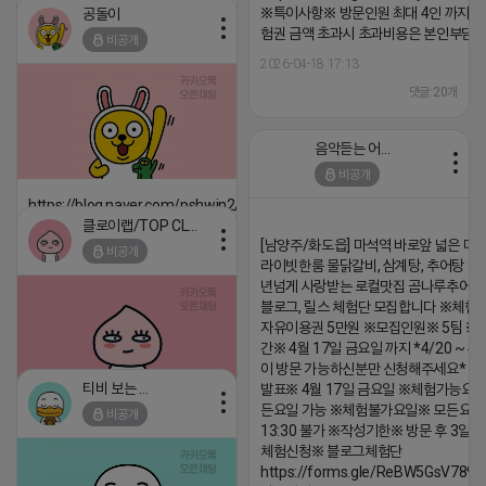
※특이사항※ 방문인원 최대 4인 까지 가
공돌이
2026-04-18 17:12
험권 금액 초과시 초과비용은 본인부담입
비공개
댓글:20개
2026-04-18 17:13
댓글:20개
음악듣는 어피치
비공개
https://blog.naver.com/pshwin2/224023970047
클로이랩/TOP CLASS
2026-04-18 17:12
[남양주/화도읍] 마석역 바로앞 넓은 매장
비공개
댓글:20개
라이빗한룸 물닭갈비, 삼계탕, 추어탕 맛집
년넘게 사랑받는 로컬맛집 곰나루추어
블로그, 릴스 체험단 모집합니다 ※체험
자유이용권 5만원 ※모집인원※ 5팀 ※
간※ 4월 17일 금요일 까지 *4/20 ~ 4/
이 방문 가능하신분만 신청해주세요* 
티비 보는 라이언
발표※ 4월 17일 금요일 ※체험가능요일
든요일 가능 ※체험불가요일※ 모든요일 1
비공개
2026-04-18 17:05
댓글:20개
13:30 불가 ※작성기한※ 방문 후 3일 
체험신청※ 블로그체험단
https://forms.gle/ReBW5GsV789u