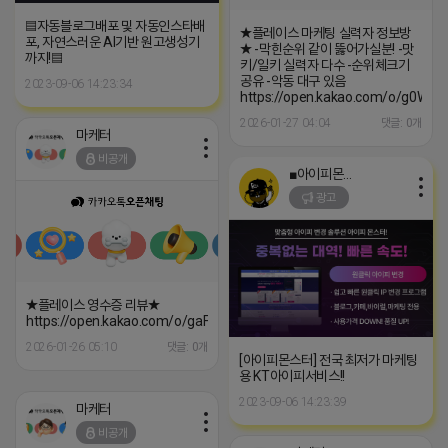
▤자동블로그배포 및 자동인스타배
★플레이스 마케팅 실력자 정보방
포, 자연스러운 AI기반 원고생성기
★ -막힌순위 같이 뚫어가실분! -맛
까지!▤
키/일키 실력자 다수 -순위체크기
공유 -악동 대구 있음
2023-09-06 14:23:34
https://open.kakao.com/o/g0WCx
2026-01-27 04:04
댓글: 0개
마케터
비공개
■아이피몬스터■
광고
★플레이스 영수증 리뷰★
https://open.kakao.com/o/gaFY14ai
2026-01-26 05:10
댓글: 0개
[아이피몬스터] 전국 최저가 마케팅
용 KT아이피서비스!!
2023-09-06 14:23:39
마케터
비공개