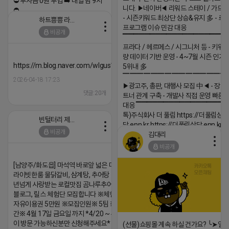
⛔️ 투자금 0원 부업 ➡️ 내일 밤 9시
니다. ▶네이버◀ 리워드 스테이 / 가드 /
⛔️
- 시즌키워드 최상단 상승&유지 多 - 로
하트뿅뿅 라이언
2026-04-18 17:23
프로그램 이슈 민감 대응
비공개
▔▔▔▔▔▔▔▔▔▔▔▔▔▔▔▔▔▔ 
댓글:20개
프라다 / 헤르메스 / 시그니처 등 - 키워
량 데이터 기반 운영 - 4~7월 시즌 인기
https://m.blog.naver.com/wlgus1647/224253846149
5위내 多
▔▔▔▔▔▔▔▔▔▔▔▔▔▔▔
2026-04-18 17:23
▶광고주, 총판, 대행사 모집 中◀ - 장기
댓글:20개
트너 관계 구축 - 개발사 직접 운영 빠른
대응 ▔▔▔▔▔▔▔▔▔▔▔▔▔▔▔▔▔▔
톡)주식회사 더 풀림 https://더풀림상
빈털터리 제이지
담.enn.kr https://더풀림상담.enn.kr
비공개
김대리
2026-04-18 17:26
비공개
댓글:20개
[남양주/화도읍] 마석역 바로앞 넓은 매장과, 프
라이빗한룸 물닭갈비, 삼계탕, 추어탕 맛집 10
년넘게 사랑받는 로컬맛집 곰나루추어탕에서
블로그, 릴스 체험단 모집합니다 ※체험메뉴※
자유이용권 5만원 ※모집인원※ 5팀 ※모집기
간※ 4월 17일 금요일 까지 *4/20 ~ 4/26 사
이 방문 가능하신분만 신청해주세요* ※체험단
(선물)쇼핑몰 계속 하실 건가요? ╰➤열