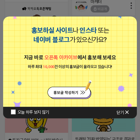
마케터
비공개
홍보하실 사이트
나
인스타
또는
네이버 블로그
가 있으신가요?
★플레이스 마케팅 실력자 정보방
★ -막힌순위 같이 뚫어가실분! -맛
키/일키 실력자 다수 -순위체크기
★신규 리워드 레피드★
공유 -악동 대구 있음
지금 바로
오픈톡 아카이브
에서 홍보해 보세요
https://open.kakao.com/o/g0WCx
https://open.kakao.com/o/g0WCxpXh
하루 최대
10,000
건 이상의 홍보글이 올라오고 있습니다!
2026-01-26 03:59
댓글: 0개
2026-01-26 05:10
댓글: 0개
티비 보는 라이언
로드제인
비공개
비공개
오늘 하루 보지 않기
닫기
트래픽 ‘진짜 반영되는’ 구조로 결과로 