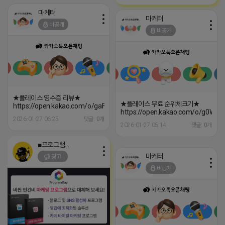
마케터
마케터
비공개
비공개
★플레이스 영수증 리뷰★
★플레이스 무료 순위체크기★
https://open.kakao.com/o/gaFY14ai
https://open.kakao.com/o/g0WCx
2026-01-27 06:25
댓글: 0개
2026-01-27 05:14
댓글: 0개
■프로그램베이■
마케터
광고
비공개