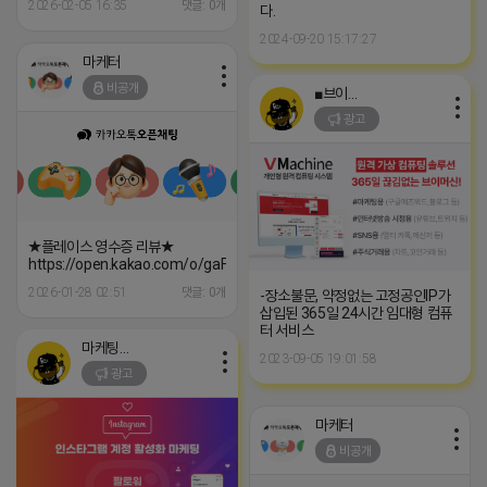
2026-02-05 16:35
댓글: 0개
다.
2024-09-20 15:17:27
마케터
비공개
■브이머신■
광고
★플레이스 영수증 리뷰★
https://open.kakao.com/o/gaFY14ai
2026-01-28 02:51
댓글: 0개
-장소불문, 약정없는 고정공인IP가
삽입된 365일 24시간 임대형 컴퓨
터 서비스
마케팅스토어
2023-09-05 19:01:58
광고
마케터
비공개