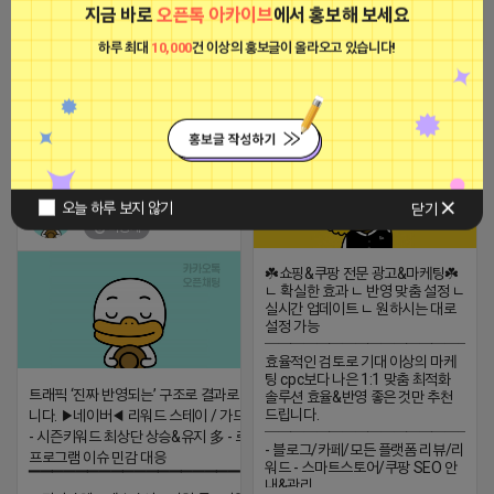
지금 바로
오픈톡 아카이브
에서 홍보해 보세요
2023-09-06 14:23:39
하루 최대
10,000
건 이상의 홍보글이 올라오고 있습니다!
옐로카드 프로도
비공개
2026-04-16 15:31
댓글: 0개
티비 보는 라이언
오늘 하루 보지 않기
닫기
비공개
☘️쇼핑&쿠팡 전문 광고&마케팅☘️
ㄴ 확실한 효과 ㄴ 반영 맞춤 설정 ㄴ
실시간 업데이트 ㄴ 원하시는 대로
설정 가능
─────────────────
효율적인 검토로 기대 이상의 마케
팅 cpc보다 나은 1:1 맞춤 최적화
트래픽 ‘진짜 반영되는’ 구조로 결과로 보여드립
솔루션 효율&반영 좋은 것만 추천
드립니다.
니다. ▶네이버◀ 리워드 스테이 / 가드 / 자몽 등
─────────────────
- 시즌키워드 최상단 상승&유지 多 - 로직변화,
- 블로그/카페/모든 플랫폼 리뷰/리
프로그램 이슈 민감 대응
워드 - 스마트스토어/쿠팡 SEO 안
▔▔▔▔▔▔▔▔▔▔▔▔▔▔▔▔▔▔ ▶쿠팡◀
내&관리