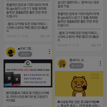
─────────────────
실시간 업데이트 ㄴ 원하시는 대로
효율적인 검토로 기대 이상의 마케
설정 가능
팅 cpc보다 나은 1:1 맞춤 최적화
─────────────────
솔루션 효율&반영 좋은 것만 추천
효율적인 검토로 기대 이상의 마케
드립니다.
팅 cpc보다 나은 1:1 맞춤 최적화
─────────────────
솔루션 효율&반영 좋은 것만 추천
- 블로그/카페/모든 리뷰/리워드 -
드립니다.
스마트스토어/쿠팡 SEO 안내&관
─────────────────
리
- 블로그/카페/모든 리뷰/리워드 -
─────────────────
2026-04-17 13:48
댓글: 0개
스마트스토어/쿠팡 SEO 안내&관
(카톡) pp235
리
─────────────────
2026-04-17 12:22
댓글: 0개
(카톡) pp235
■프로그램베이■
광고
옐로카드 프로도
비공개
▤자동블로그배포 및 자동인스타배
포, 자연스러운 AI기반 원고생성기
까지!▤
☘️쇼핑&쿠팡 전문 광고&마케팅☘️
ㄴ 확실한 효과 ㄴ 반영 맞춤 설정 ㄴ
2023-09-06 14:23:34