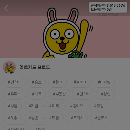
3,545,567명
전체 방문자
비공개
0명
오늘 방문자
옐로카드 프로도
인스타
홍보
광고
블로그
마케팅
유튜브
틱톡
부동산
인스타
창업
부업
게임
페북
좋아요
맞팔
맞좋
좋반
맞핱
트위치
팔로우
가상화폐
대행