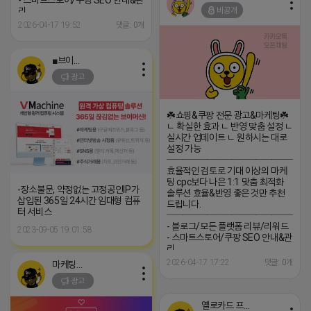
- 스마트스토어/쿠팡 SEO 안내&관
비공개
리
─────────────────
2026-04-17 19:52
댓글: 0개
(카톡) pp235
■브이머신■
광고
☘️쇼핑&쿠팡 전문 광고&마케팅☘️
ㄴ 확실한 효과 ㄴ 반영 맞춤 설정 ㄴ
실시간 업데이트 ㄴ 원하시는 대로
설정 가능
─────────────────
효율적인 검토로 기대 이상의 마케
팅 cpc보다 나은 1:1 맞춤 최적화
-장소불문, 약정없는 고정공인IP가
솔루션 효율&반영 좋은 것만 추천
삽입된 365일 24시간 임대형 컴퓨
드립니다.
터 서비스
─────────────────
- 블로그/모든 플랫폼 리뷰/리워드
2023-09-05 19:01:58
- 스마트스토어/쿠팡 SEO 안내&관
리
─────────────────
2026-04-17 17:22
댓글: 0개
마케팅스토어
(카톡) pp235
광고
옐로카드 프로도