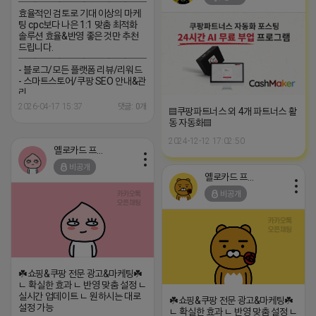
─────────────────
효율적인 검토로 기대 이상의 마케
팅 cpc보다 나은 1:1 맞춤 최적화
솔루션 효율&반영 좋은 것만 추천
드립니다.
─────────────────
- 블로그/모든 플랫폼 리뷰/리워드
- 스마트스토어/쿠팡 SEO 안내&관
리
─────────────────
2026-04-17 15:37
댓글: 0개
▤쿠팡파트너스 외 4개 파트너스 활
(카톡) pp235
동 자동화▤
2024-12-12 17:02:50
옐로카드 프로도
비공개
옐로카드 프로도
비공개
☘️쇼핑&쿠팡 전문 광고&마케팅☘️
ㄴ 확실한 효과 ㄴ 반영 맞춤 설정 ㄴ
실시간 업데이트 ㄴ 원하시는 대로
☘️쇼핑&쿠팡 전문 광고&마케팅☘️
설정 가능
ㄴ 확실한 효과 ㄴ 반영 맞춤 설정 ㄴ