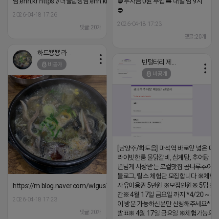
담.enn.kr https://더풀림상담.enn.kr
⛔️ 투자금 0원 부업 ➡️ 내일 밤 9시
⛔️
2026-04-18 17:26
2026-04-18 17:23
댓글:20개
댓글:20개
하트뿅뿅 라이언
빈털터리 제이지
비공개
비공개
[남양주/화도읍] 마석역 바로앞 넓은 매장
라이빗한룸 물닭갈비, 삼계탕, 추어탕 맛집
년넘게 사랑받는 로컬맛집 곰나루추어
블로그, 릴스 체험단 모집합니다 ※체험
자유이용권 5만원 ※모집인원※ 5팀 ※
https://m.blog.naver.com/wlgus1647/224253846149
간※ 4월 17일 금요일 까지 *4/20 ~ 4/
2026-04-18 17:23
이 방문 가능하신분만 신청해주세요* 
댓글:20개
발표※ 4월 17일 금요일 ※체험가능요일