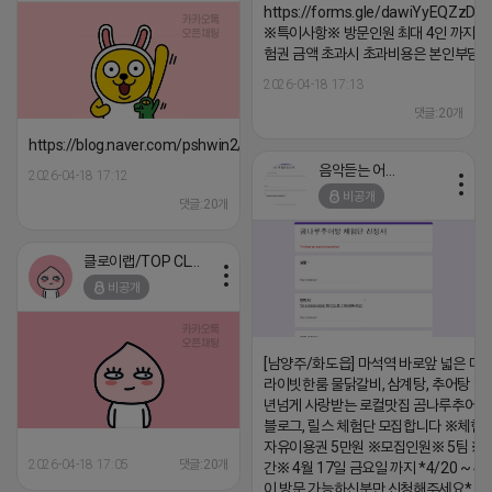
https://forms.gle/dawiYyEQZzDd
※특이사항※ 방문인원 최대 4인 까지 가
험권 금액 초과시 초과비용은 본인부담입
2026-04-18 17:13
댓글:20개
https://blog.naver.com/pshwin2/224023970047
음악듣는 어피치
2026-04-18 17:12
비공개
댓글:20개
클로이랩/TOP CLASS
비공개
[남양주/화도읍] 마석역 바로앞 넓은 매장
라이빗한룸 물닭갈비, 삼계탕, 추어탕 맛집
년넘게 사랑받는 로컬맛집 곰나루추어
블로그, 릴스 체험단 모집합니다 ※체험
자유이용권 5만원 ※모집인원※ 5팀 ※
2026-04-18 17:05
댓글:20개
간※ 4월 17일 금요일 까지 *4/20 ~ 4/
이 방문 가능하신분만 신청해주세요* 