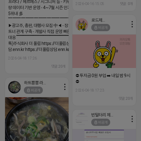
프라다 / 헤르메스 / 시그니처 등 - 키워드 검색
─────────────────
2026-04-16 15:05
댓글: 0개
량 데이터 기반 운영 - 4~7월 시즌 인기 키워드
(카톡) pp235
5위내 多
▔▔▔▔▔▔▔▔▔▔▔▔▔▔▔▔▔▔
로드제인
▶광고주, 총판, 대행사 모집 中◀ - 장기 협업 파
비공개
트너 관계 구축 - 개발사 직접 운영 빠른 피드백
대응 ▔▔▔▔▔▔▔▔▔▔▔▔▔▔▔▔▔▔ (카
톡)주식회사 더 풀림 https://더풀림상
담.enn.kr https://더풀림상담.enn.kr
2026-04-18 17:26
댓글:20개
⛔️ 투자금 0원 부업 ➡️ 내일 밤 9시
⛔️
하트뿅뿅 라이언
비공개
2026-04-18 17:23
댓글:20개
빈털터리 제이지
비공개