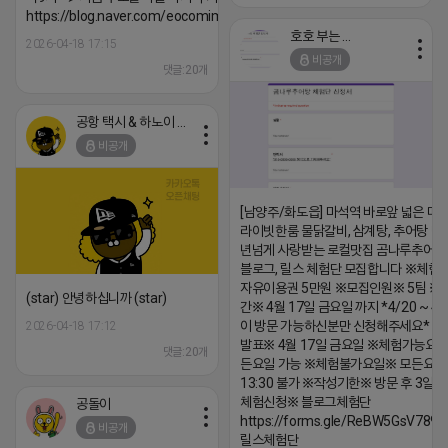
https://blog.naver.com/eocomim/224250518436
호호 부는 튜브
2026-04-18 17:15
비공개
댓글:20개
공항 택시 & 하노이 렌트카
비공개
[남양주/화도읍] 마석역 바로앞 넓은 매장
라이빗한룸 물닭갈비, 삼계탕, 추어탕 맛집
년넘게 사랑받는 로컬맛집 곰나루추어
블로그, 릴스 체험단 모집합니다 ※체험
자유이용권 5만원 ※모집인원※ 5팀 ※
(star) 안녕하십니까 (star)
간※ 4월 17일 금요일 까지 *4/20 ~ 4/
이 방문 가능하신분만 신청해주세요* 
2026-04-18 17:12
발표※ 4월 17일 금요일 ※체험가능요일
댓글:20개
든요일 가능 ※체험불가요일※ 모든요일 1
13:30 불가 ※작성기한※ 방문 후 3일 
체험신청※ 블로그체험단
공돌이
https://forms.gle/ReBW5GsV789u
비공개
릴스체험단