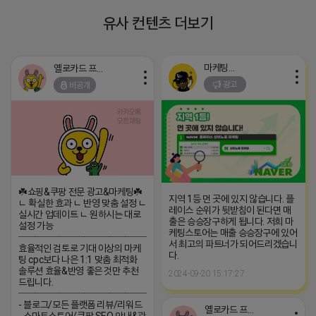
유사 컨텐츠 더보기
마케팅스토어
옐로카드 프로도
광고
비공개
☘️쇼핑&쿠팡 전문 광고&마케팅☘️
지역 1등 먼 곳에 있지 않습니다. 플
ㄴ 확실한 효과 ㄴ 반영 맞춤 설정 ㄴ
레이스 순위가 뒷받침이 된다면 매
실시간 업데이트 ㄴ 원하시는 대로
출은 승승장구하게 됩니다. 저희 마
설정 가능
케팅스토어는 매출 승승장구에 있어
─────────────────
서 최고의 파트너가 되어드리겠습니
효율적인 검토로 기대 이상의 마케
다.
팅 cpc보다 나은 1:1 맞춤 최적화
솔루션 효율&반영 좋은 것만 추천
2024-09-20 15:17:27
드립니다.
─────────────────
- 블로그/모든 플랫폼 리뷰/리워드
옐로카드 프로도