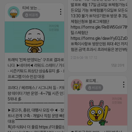
발표※ 4월 17일 금요일 ※체험가능요일
티비 보는 라이언
든요일 가능 ※체험불가요일※ 모든요일 1
비공개
13:30 불가 ※작성기한※ 방문 후 3일 
체험신청※ 블로그체험단
https://forms.gle/ReBW5GsV789u
릴스체험단
https://forms.gle/dawiYyEQZzDd
※특이사항※ 방문인원 최대 4인 까지 가
험권 금액 초과시 초과비용은 본인부담입
2026-04-18 17:12
트래픽 ‘진짜 반영되는’ 구조로 결과로 보여드립
니다. ▶네이버◀ 리워드 스테이 / 가드 / 자몽 등
댓글:20개
- 시즌키워드 최상단 상승&유지 多 - 로직변화,
프로그램 이슈 민감 대응
로드제인
▔▔▔▔▔▔▔▔▔▔▔▔▔▔▔▔▔▔ ▶쿠팡◀
프라다 / 헤르메스 / 시그니처 등 - 키워드 검색
비공개
량 데이터 기반 운영 - 4~7월 시즌 인기 키워드
5위내 多
▔▔▔▔▔▔▔▔▔▔▔▔▔▔▔▔▔▔
▶광고주, 총판, 대행사 모집 中◀ - 장기 협업 파
트너 관계 구축 - 개발사 직접 운영 빠른 피드백
대응 ▔▔▔▔▔▔▔▔▔▔▔▔▔▔▔▔▔▔ (카
톡)주식회사 더 풀림 https://더풀림상