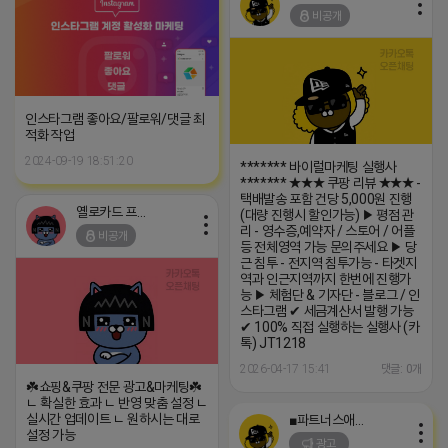
비공개
인스타그램 좋아요/팔로워/댓글 최
적화 작업
2024-09-19 18:51:20
******* 바이럴마케팅 실행사
******* ★★★ 쿠팡 리뷰 ★★★ -
택배발송 포함 건당 5,000원 진행
옐로카드 프로도
(대량 진행시 할인가능) ▶ 평점 관
리 - 영수증,예약자 / 스토어 / 어플
비공개
등 전체영역 가능 문의주세요 ▶ 당
근 침투 - 전지역 침투가능 - 타겟지
역과 인근지역까지 한번에 진행가
능 ▶ 체험단 & 기자단 - 블로그 / 인
스타그램 ✔ 세금계산서 발행 가능
✔ 100% 직접 실행하는 실행사 (카
톡) JT1218
2026-04-17 15:41
댓글: 0개
☘️쇼핑&쿠팡 전문 광고&마케팅☘️
ㄴ 확실한 효과 ㄴ 반영 맞춤 설정 ㄴ
실시간 업데이트 ㄴ 원하시는 대로
■파트너스애드온■
설정 가능
광고