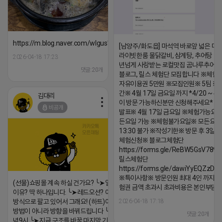
https://m.blog.naver.com/wlgus1647/224253846149
[남양주/화도읍] 마석역 바로앞 넓은 매장
라이빗한룸 물닭갈비, 삼계탕, 추어탕 맛집
2026-04-18 17:23
년넘게 사랑받는 로컬맛집 곰나루추어
댓글:20개
블로그, 릴스 체험단 모집합니다 ※체험
자유이용권 5만원 ※모집인원※ 5팀 ※
간※ 4월 17일 금요일 까지 *4/20 ~ 4/
김대리
이 방문 가능하신분만 신청해주세요* 
비공개
발표※ 4월 17일 금요일 ※체험가능요일
든요일 가능 ※체험불가요일※ 모든요일 1
13:30 불가 ※작성기한※ 방문 후 3일 
체험신청※ 블로그체험단
https://forms.gle/ReBW5GsV789u
릴스체험단
https://forms.gle/dawiYyEQZzDd
※특이사항※ 방문인원 최대 4인 까지 가
(선물)쇼핑몰 계속 하실 건가요? ╰➤열심히 해도 안되는
험권 금액 초과시 초과비용은 본인부담입
이유? 딱 하나입니다. ╰➤레드오션? 아니요! ╰➤모두 같은
방식으로 팔고 있어서 그래요! (하트)이번엔 다릅니다. ╰➤
2026-04-18 17:18
방법이 아니라 방향을 바꿔드립니다 ╰➤4월 21일(화) 저
댓글:20개
녁9시 ╰➤지금 구조를 바꿀 마지막 기회