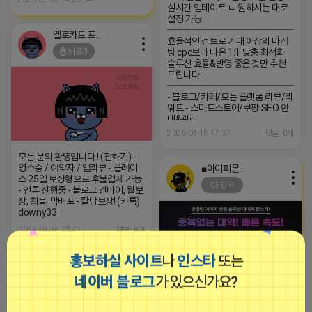
실시간 업데이트 ㄴ 원하시는 대로
설정 가능
─────────────────
옐로카드 프로도
효율적인 검토로 기대 이상의 마케
비공개
팅 cpc보다 나은 1:1 맞춤 최적화
솔루션 효율&반영 좋은 것만 추천
드립니다.
─────────────────
- 블로그/카페/모든 플랫폼 리뷰/리
워드 - 스마트스토어/쿠팡 SEO 안
내&관리
─────────────────
2026-04-16 17:37
댓글: 0개
(카톡) pp235
모든 문의 환영입니다 ! (전화기) -
영수증 / 예약자 / 앱리뷰 - 플레이
■아이피몬스터■
스 25일 보장형으로 후불결제 가능
광고
- 언론 진행중 - 블로그 건바이, 월보
장, 최블, 막배포 - 칼답보장! (카톡)
downy33
2026-04-16 17:01
댓글: 0개
홍보하실 사이트
나
인스타
또는
옐로카드 프로도
네이버 블로그
가 있으신가요?
비공개
[아이피몬스터] 전국 최저가 마케팅
용 KT아이피서비스!!