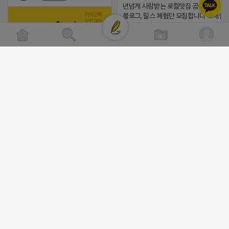
년넘게 사랑받는 로컬맛집 곰나루추어
블로그, 릴스 체험단 모집합니다 ※체험
자유이용권 5만원 ※모집인원※ 5팀 ※
간※ 4월 17일 금요일 까지 *4/20 ~ 4/
이 방문 가능하신분만 신청해주세요* 
발표※ 4월 17일 금요일 ※체험가능요일
든요일 가능 ※체험불가요일※ 모든요일 1
(star) 안녕하십니까 (star)
13:30 불가 ※작성기한※ 방문 후 3일 
체험신청※ 블로그체험단
2026-04-18 17:12
https://forms.gle/ReBW5GsV789u
댓글:20개
릴스체험단
https://forms.gle/dawiYyEQZzDd
※특이사항※ 방문인원 최대 4인 까지 가
공돌이
험권 금액 초과시 초과비용은 본인부담입
비공개
2026-04-18 17:13
댓글:20개
음악듣는 어피치
비공개
https://blog.naver.com/pshwin2/224023970047