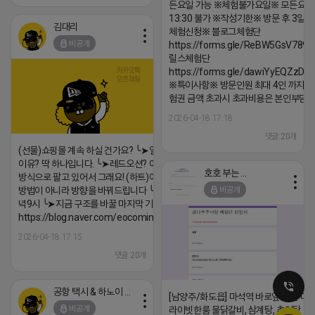
든요일 가능 ※체험불가요일※ 모든요일 1
13:30 불가 ※작성기한※ 방문 후 3일 
김대리
체험신청※ 블로그체험단
비공개
https://forms.gle/ReBW5GsV789u
릴스체험단
https://forms.gle/dawiYyEQZzDd
※특이사항※ 방문인원 최대 4인 까지 가
험권 금액 초과시 초과비용은 본인부담입
2026-04-18 17:18
댓글:20개
(선물)쇼핑몰 계속 하실 건가요? ╰➤열심히 해도 안되는
이유? 딱 하나입니다. ╰➤레드오션? 아니요! ╰➤모두 같은
호호 부는 튜브
방식으로 팔고 있어서 그래요! (하트)이번엔 다릅니다. ╰➤
비공개
방법이 아니라 방향을 바꿔드립니다 ╰➤4월 21일(화) 저
녁9시 ╰➤지금 구조를 바꿀 마지막 기회
https://blog.naver.com/eocomim/224250518436
2026-04-18 17:15
댓글:20개
공항 택시 & 하노이 렌트카
[남양주/화도읍] 마석역 바로앞 넓은 매장
비공개
라이빗한룸 물닭갈비, 삼계탕, 추어탕 맛집