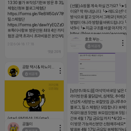
13:30 불가 ※작성기한※ 방문 후 3일 이내 ※
(선물)쇼핑몰 계속 하실 건가요? ╰➤열
체험신청※ 블로그체험단
이유? 딱 하나입니다. ╰➤레드오션? 아니
https://forms.gle/ReBW5GsV789ur2Pz6
방식으로 팔고 있어서 그래요! (하트)이번
릴스체험단
방법이 아니라 방향을 바꿔드립니다 ╰➤4월
https://forms.gle/dawiYyEQZzDdqf8W8
녁9시 ╰➤지금 구조를 바꿀 마지막 기회
※특이사항※ 방문인원 최대 4인 까지 가능 체
https://blog.naver.com/eocomim
험권 금액 초과시 초과비용은 본인부담입니다.
호호 부는 튜브
2026-04-18 17:15
2026-04-18 17:18
비공개
댓글:20개
댓글:20개
공항 택시 & 하노이 렌트카
비공개
[남양주/화도읍] 마석역 바로앞 넓은 매장
라이빗한룸 물닭갈비, 삼계탕, 추어탕 맛집
년넘게 사랑받는 로컬맛집 곰나루추어
블로그, 릴스 체험단 모집합니다 ※체험
자유이용권 5만원 ※모집인원※ 5팀 ※
(star) 안녕하십니까 (star)
간※ 4월 17일 금요일 까지 *4/20 ~ 4/
공돌이
이 방문 가능하신분만 신청해주세요* 
2026-04-18 17:12
발표※ 4월 17일 금요일 ※체험가능요일