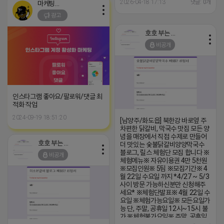
후 3일 이내 ※체험신청※ 블로그체
2026-04-18 17:13
댓글: 0개
마케팅스토어
험단
광고
https://forms.gle/ReBW5GsV789u
릴스체험단
https://forms.gle/dawiYyEQZzDd
호호 부는 튜브
※특이사항※ 방문인원 최대 4인 까
비공개
지 가능 체험권 금액 초과시 초과비
용은 본인부담입니다.
인스타그램 좋아요/팔로워/댓글 최
적화 작업
2024-09-19 18:51:20
[남양주/화도읍] 북한강 바로옆 주
차편한 닭갈비, 막국수 맛집 모든 양
념을 매장에서 직접 수제로 만들어
호호 부는 튜브
더 맛있는 숯불닭갈비양양막국수
블로그, 릴스 체험단 모집 합니다 ※
비공개
체험메뉴※ 자유이용권 4만 5천원
※모집인원※ 5팀 ※모집기간※ 4
월 22일 수요일 까지 *4/27 ~ 5/3
사이 방문 가능하신분만 신청해주
세요* ※체험단발표※ 4월 22일 수
요일 ※체험가능요일※ 모든요일가
능 단, 주말, 공휴일 12시~15시 불
가 ※체험불가요일※ 주말, 공휴일