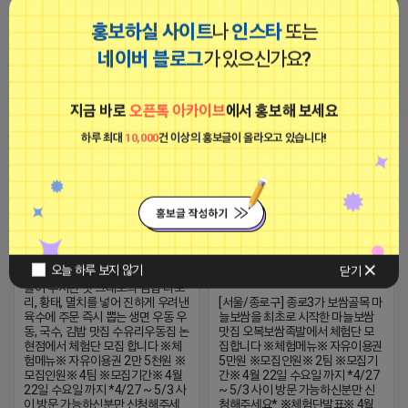
분만 신청해주세요* ※체험단발표
※ 4월 22일 수요일 ※체험가능요
홍보하실 사이트
나
인스타
또는
일※ 월 ~ 금 가능 ※체험불가요일
※ 토, 일, 공휴일 불가 ※작성기한※
네이버 블로그
가 있으신가요?
[아이피몬스터] 전국 최저가 마케팅
2026-04-18 14:44
댓글: 0개
방문 후 3일 이내 ※체험신청※ 블
용 KT아이피서비스!!
로그:
2023-09-06 14:23:39
https://forms.gle/fBwSRsA3fXjnQT4d7
지금 바로
오픈톡 아카이브
에서 홍보해 보세요
릴스:
호호 부는 튜브
https://forms.gle/XkXt1q9Rz8CHSH1r8
비공개
하루 최대
10,000
건 이상의 홍보글이 올라오고 있습니다!
※특이사항※ 방문인원은 최대 4인
호호 부는 튜브
까지 가능합니다. 체험권 금액 초과
비공개
시 초과비용은 본인부담입니다.
오늘 하루 보지 않기
닫기
[인천/논현동] 어머니가 집에서 만
들어 주시던 맛 그대로의 김밥 디포
리, 황태, 멸치를 넣어 진하게 우려낸
[서울/종로구] 종로3가 보쌈골목 마
육수에 주문 즉시 뽑는 생면 우동 우
늘보쌈을 최초로 시작한 마늘보쌈
동, 국수, 김밥 맛집 수유리우동집 논
맛집 오복보쌈족발에서 체험단 모
현점에서 체험단 모집 합니다 ※체
집합니다 ※체험메뉴※ 자유이용권
험메뉴※ 자유이용권 2만 5천원 ※
5만원 ※모집인원※ 2팀 ※모집기
모집인원※ 4팀 ※모집기간※ 4월
간※ 4월 22일 수요일 까지 *4/27
22일 수요일 까지 *4/27 ~ 5/3 사
~ 5/3 사이 방문 가능하신분만 신
이 방문 가능하신분만 신청해주세
청해주세요* ※체험단발표※ 4월