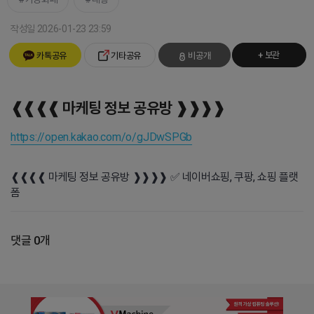
작성일 2026-01-23 23:59
+ 보관
카톡공유
기타공유
비공개
❰❰❰❰ 마케팅 정보 공유방 ❱❱❱❱
https://open.kakao.com/o/gJDwSPGb
❰❰❰❰ 마케팅 정보 공유방 ❱❱❱❱ ✅ 네이버쇼핑, 쿠팡, 쇼핑 플랫
폼
댓글 0개