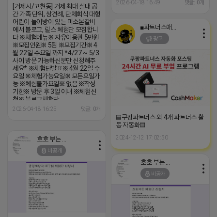
12시~15시 불가 ※작성기한※ 방
2026-04-18 16:49
댓글: 0개
[거제시/고현동] 거제 최대 실내 공
문 후 3일 이내 ※체험신청※ 블로
간 가족 단위, 상견례, 단체회식 대형
그체험
어린이 놀이방이 있는 미소본갈비
단:https://forms.gle/5R5UuC4x8d
■파트너스애드온■
에서 블로그, 릴스 체험단 모집합니
릴스체험단:
다 ※체험메뉴※ 자유이용권 5만원
광고
https://forms.gle/VxL9vq5rtNJfcL
※모집인원※ 5팀 ※모집기간※ 4
※특이사항※ 방문인원은 4인 까지
월 22일 수요일 까지 *4/27 ~ 5/3
가능합니다. 체험메뉴 외 초과비용
사이 방문 가능하신분만 신청해주
은 본인부담입니다.
세요* ※체험단발표※ 4월 22일 수
요일 ※체험가능요일※ 모든요일가
능 ※체험불가요일※ 없음 ※작성
기한※ 방문 후 3일 이내 ※체험신
청※ 블로그체험단:
https://forms.gle/UcJqi3GAgPbTEheP9
2026-04-18 16:25
댓글: 0개
릴스체험단:
▤쿠팡파트너스 외 4개 파트너스 활
https://forms.gle/BXGFxEC8sWPQ3if78
동 자동화▤
※특이사항※ 방문인원 최대 4인 까
2024-12-12 17:02:50
지 가능 체험권 금액 초과시 초과비
호호 부는 튜브
용은 본인부담입니다.
비공개
호호 부는 튜브
비공개