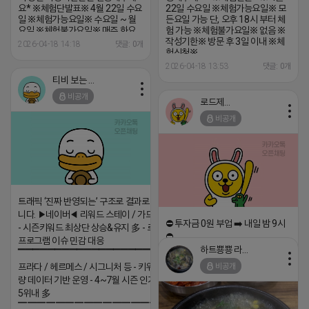
요* ※체험단발표※ 4월 22일 수요
22일 수요일 ※체험가능요일※ 모
일 ※체험가능요일※ 수요일 ~ 월
든요일 가능 단, 오후 18시 부터 체
요일 ※체험불가요일※ 매주 화요
험 가능 ※체험불가요일※ 없음 ※
일, 매일 15 ~ 17시 불가 ※작성기
작성기한※ 방문 후 3일 이내 ※체
2026-04-18 14:18
댓글: 0개
한※ 방문 후 3일 이내 ※체험신청
험신청※
※
https://forms.gle/B5pH3SuRChB
2026-04-18 13:53
댓글: 0개
https://forms.gle/rsMfoSegVnC8tjRJA
※특이사항※ 비공개 계정 신청 불
티비 보는 라이언
※특이사항※ 방문인원 최대 2~4
가 방문인원은 4인 까지 가능합니
인 까지 가능 체험권 이외 추가 주문
다. 체험메뉴 외 초과비용은 본인부
비공개
로드제인
은 본인부담입니다.
담입니다.
비공개
트래픽 ‘진짜 반영되는’ 구조로 결과로 보여드립
니다. ▶네이버◀ 리워드 스테이 / 가드 / 자몽 등
⛔️ 투자금 0원 부업 ➡️ 내일 밤 9시
- 시즌키워드 최상단 상승&유지 多 - 로직변화,
⛔️
프로그램 이슈 민감 대응
하트뿅뿅 라이언
▔▔▔▔▔▔▔▔▔▔▔▔▔▔▔▔▔▔ ▶쿠팡◀
2026-04-18 17:23
비공개
프라다 / 헤르메스 / 시그니처 등 - 키워드 검색
댓글:20개
량 데이터 기반 운영 - 4~7월 시즌 인기 키워드
5위내 多
▔▔▔▔▔▔▔▔▔▔▔▔▔▔▔▔▔▔