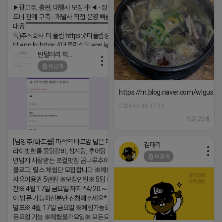
▶광고주, 총판, 대행사 모집 中◀ - 장기 협업 파
트너 관계 구축 - 개발사 직접 운영 빠른 피드백
대응 ▔▔▔▔▔▔▔▔▔▔▔▔▔▔▔▔▔▔ (카
톡)주식회사 더 풀림 https://더풀림상
담.enn.kr https://더풀림상담.enn.kr
빈털터리 제이지
2026-04-18 17:26
비공개
댓글:20개
https://m.blog.naver.com/wlgus
2026-04-18 17:23
댓글:20개
[남양주/화도읍] 마석역 바로앞 넓은 매장과, 프
김대리
라이빗한룸 물닭갈비, 삼계탕, 추어탕 맛집 10
비공개
년넘게 사랑받는 로컬맛집 곰나루추어탕에서
블로그, 릴스 체험단 모집합니다 ※체험메뉴※
자유이용권 5만원 ※모집인원※ 5팀 ※모집기
간※ 4월 17일 금요일 까지 *4/20 ~ 4/26 사
이 방문 가능하신분만 신청해주세요* ※체험단
발표※ 4월 17일 금요일 ※체험가능요일※ 모
든요일 가능 ※체험불가요일※ 모든요일 12 ~