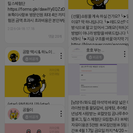
릴스체험단
https://forms.gle/dawiYyEQZzDdqf8W8
※특이사항※ 방문인원 최대 4인 까지 가능 체
(선물)쇼핑몰 계속 하실 건가요? ╰➤열
험권 금액 초과시 초과비용은 본인부담입니다.
이유? 딱 하나입니다. ╰➤레드오션? 아니
방식으로 팔고 있어서 그래요! (하트)이번
2026-04-18 17:18
방법이 아니라 방향을 바꿔드립니다 ╰➤4월
댓글:20개
녁9시 ╰➤지금 구조를 바꿀 마지막 기회
https://blog.naver.com/eocomim
호호 부는 튜브
공항 택시 & 하노이 렌트카
2026-04-18 17:15
비공개
비공개
댓글:20개
[남양주/화도읍] 마석역 바로앞 넓은 매장
(star) 안녕하십니까 (star)
라이빗한룸 물닭갈비, 삼계탕, 추어탕 맛집
공돌이
2026-04-18 17:12
년넘게 사랑받는 로컬맛집 곰나루추어
비공개
블로그, 릴스 체험단 모집합니다 ※체험
댓글:20개
자유이용권 5만원 ※모집인원※ 5팀 ※
간※ 4월 17일 금요일 까지 *4/20 ~ 4/