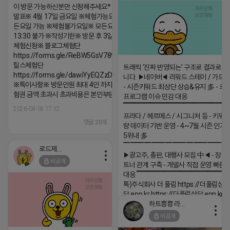
이 방문 가능하신분만 신청해주세요* ※체험단
발표※ 4월 17일 금요일 ※체험가능요일※ 모
든요일 가능 ※체험불가요일※ 모든요일 12 ~
13:30 불가 ※작성기한※ 방문 후 3일 이내 ※
체험신청※ 블로그체험단
https://forms.gle/ReBW5GsV789ur2Pz6
릴스체험단
트래픽 ‘진짜 반영되는’ 구조로 결과로 
https://forms.gle/dawiYyEQZzDdqf8W8
니다. ▶네이버◀ 리워드 스테이 / 가드 /
※특이사항※ 방문인원 최대 4인 까지 가능 체
- 시즌키워드 최상단 상승&유지 多 - 로
험권 금액 초과시 초과비용은 본인부담입니다.
프로그램 이슈 민감 대응
▔▔▔▔▔▔▔▔▔▔▔▔▔▔▔▔▔▔ 
2026-04-18 17:12
프라다 / 헤르메스 / 시그니처 등 - 키워
댓글:20개
량 데이터 기반 운영 - 4~7월 시즌 인기
5위내 多
▔▔▔▔▔▔▔▔▔▔▔▔▔▔▔
로드제인
▶광고주, 총판, 대행사 모집 中◀ - 장기
비공개
트너 관계 구축 - 개발사 직접 운영 빠른
대응 ▔▔▔▔▔▔▔▔▔▔▔▔▔▔▔▔▔▔
톡)주식회사 더 풀림 https://더풀림상
담.enn.kr https://더풀림상담.enn.kr
하트뿅뿅 라이언
2026-04-18 17:26
비공개
댓글:20개