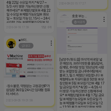
4월 22일 수요일 까지 *4/27 ~
2024-09-20 15:17:27
5/3 사이 방문 가능하신분만 신청
해주세요* ※체험단발표※ 4월 22
일 수요일 ※체험가능요일※ 화요
호호 부는 튜브
일 ~ 토요일 가능 단, 15시 ~ 24시
비공개
사이만 가능 ※체험불가요일※ 일
요일, 월요일 불가 ※작성기한※ 방
2026-04-18 17:39
댓글: 0개
문 후 3일 이내 ※체험신청※
https://forms.gle/HCrJkLx2sM9b2DBj9
※특이사항※ 주류 미주문시 체험
■브이머신■
이 불가합니다 체험메뉴 외 초과비
광고
용은 본인부담입니다.
[남양주/화도읍] 마석역 바로앞 넓
은 매장과, 프라이빗한룸 물닭갈비,
삼계탕, 추어탕 맛집 10년넘게 사랑
받는 로컬맛집 곰나루추어탕에서
블로그, 릴스 체험단 모집합니다 ※
체험메뉴※ 자유이용권 5만원 ※모
집인원※ 5팀 ※모집기간※ 4월 17
-장소불문, 약정없는 고정공인IP가
일 금요일 까지 *4/20 ~ 4/26 사
삽입된 365일 24시간 임대형 컴퓨
이 방문 가능하신분만 신청해주세
터 서비스
요* ※체험단발표※ 4월 17일 금요
일 ※체험가능요일※ 모든요일 가
2023-09-05 19:01:58
능 ※체험불가요일※ 모든요일 12
~ 13:30 불가 ※작성기한※ 방문