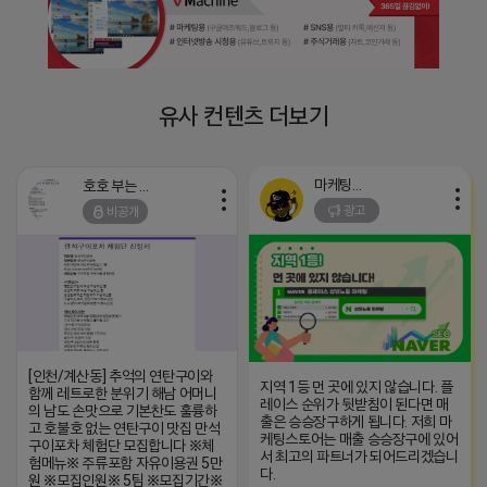
유사 컨텐츠 더보기
마케팅스토어
호호 부는 튜브
광고
비공개
[인천/계산동] 추억의 연탄구이와
지역 1등 먼 곳에 있지 않습니다. 플
함께 레트로한 분위기 해남 어머니
레이스 순위가 뒷받침이 된다면 매
의 남도 손맛으로 기본찬도 훌륭하
출은 승승장구하게 됩니다. 저희 마
고 호불호 없는 연탄구이 맛집 만석
케팅스토어는 매출 승승장구에 있어
구이포차 체험단 모집합니다 ※체
서 최고의 파트너가 되어드리겠습니
험메뉴※ 주류포함 자유이용권 5만
다.
원 ※모집인원※ 5팀 ※모집기간※