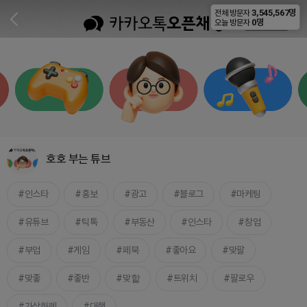
3,545,567명
전체 방문자
비공개
0명
오늘 방문자
호호 부는 튜브
인스타
홍보
광고
블로그
마케팅
유튜브
틱톡
부동산
인스타
창업
부업
게임
페북
좋아요
맞팔
맞좋
좋반
맞핱
트위치
팔로우
가상화폐
대행