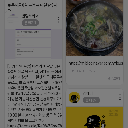
⛔️ 투자금 0원 부업 ➡️ 내일 밤 9시
⛔️
빈털터리 제이지
2026-04-18 17:23
비공개
댓글:20개
https://m.blog.naver.com/wlgus
[남양주/화도읍] 마석역 바로앞 넓은 매장과, 프
2026-04-18 17:23
라이빗한룸 물닭갈비, 삼계탕, 추어탕 맛집 10
년넘게 사랑받는 로컬맛집 곰나루추어탕에서
댓글:20개
블로그, 릴스 체험단 모집합니다 ※체험메뉴※
자유이용권 5만원 ※모집인원※ 5팀 ※모집기
김대리
간※ 4월 17일 금요일 까지 *4/20 ~ 4/26 사
이 방문 가능하신분만 신청해주세요* ※체험단
비공개
발표※ 4월 17일 금요일 ※체험가능요일※ 모
든요일 가능 ※체험불가요일※ 모든요일 12 ~
13:30 불가 ※작성기한※ 방문 후 3일 이내 ※
체험신청※ 블로그체험단
https://forms.gle/ReBW5GsV789ur2Pz6