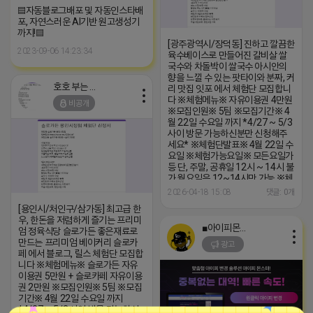
▤자동블로그배포 및 자동인스타배
포, 자연스러운 AI기반 원고생성기
까지!▤
[광주광역시/장덕동] 진하고 깔끔한
2023-09-06 14:23:34
육수베이스로 만들어진 갈비살 쌀
국수와 차돌박이 쌀국수 아시안의
향을 느낄 수 있는 팟타이와 분짜, 커
호호 부는 튜브
리 맛집 잇포 에서 체험단 모집합니
다 ※체험메뉴※ 자유이용권 4만원
비공개
※모집인원※ 5팀 ※모집기간※ 4
월 22일 수요일 까지 *4/27 ~ 5/3
사이 방문 가능하신분만 신청해주
세요* ※체험단발표※ 4월 22일 수
요일 ※체험가능요일※ 모든요일가
등 단, 주말, 공휴일 12시 ~ 14시 불
가 월요일은 12~14시만 가능 ※체
험불가요일※ 없음 ※작성기한※
2026-04-18 15:08
댓글: 0개
방문 후 3일 이내 ※체험신청※
[용인시/처인구/삼가동] 최고급 한
https://forms.gle/zSVTWC2P7yN
우, 한돈을 저렴하게 즐기는 프리미
※특이사항※ 방문인원은 최대 4인
■아이피몬스터■
엄 정육식당 슬로가든 좋은재료로
까지 가능합니다. 체험권 금액 초과
만드는 프리미엄 베이커리 슬로카
광고
시 초과비용은 본인부담입니다.
페 에서 블로그, 릴스 체험단 모집합
니다 ※체험메뉴※ 슬로가든 자유
이용권 5만원 + 슬로카페 자유이용
권 2만원 ※모집인원※ 5팀 ※모집
기간※ 4월 22일 수요일 까지
*4/27 ~ 5/3 사이 방문 가능하신