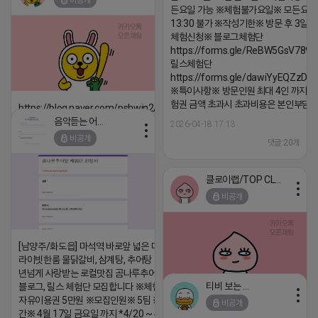
비공개
댓글:20개
든요일 가능 ※체험불가요일※ 모든요일 1
13:30 불가 ※작성기한※ 방문 후 3일 
체험신청※ 블로그체험단
https://forms.gle/ReBW5GsV789u
릴스체험단
https://forms.gle/dawiYyEQZzDd
※특이사항※ 방문인원 최대 4인 까지 가
험권 금액 초과시 초과비용은 본인부담입
https://blog.naver.com/pshwin2/224023970047
음악듣는 어피치
2026-04-18 17:13
2026-04-18 17:12
비공개
댓글:20개
댓글:20개
클로이랩/TOP CLASS
비공개
[남양주/화도읍] 마석역 바로앞 넓은 매장과, 프
라이빗한룸 물닭갈비, 삼계탕, 추어탕 맛집 10
년넘게 사랑받는 로컬맛집 곰나루추어탕에서
티비 보는 라이언
블로그, 릴스 체험단 모집합니다 ※체험메뉴※
자유이용권 5만원 ※모집인원※ 5팀 ※모집기
비공개
2026-04-18 17:05
댓글:20개
간※ 4월 17일 금요일 까지 *4/20 ~ 4/26 사