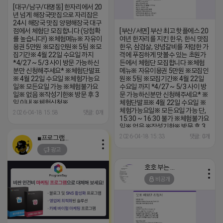
[대구/남구/대명동] 한자리에서 20
년 넘게 해장국맛집으로 자리잡은
24시 해장국 맛집 양평해장국 대구
점에서 체험단 모집합니다 (당첨확
[부산/서면] 부산 최고 핫플에스 20
률 높습니다!) ※체험메뉴※ 자유이
여년 한자리를 지킨 한우, 한식 맛집
용권 5만원 ※모집인원※ 5팀 ※모
한우, 삼겹살, 양념갈비를 저렴한 가
집기간※ 4월 22일 수요일 까지
격에 푸짐하게 맛볼수 있는 초원가
*4/27 ~ 5/3 사이 방문 가능하신
든에서 체험단 모집합니다 ※체험
분만 신청해주세요* ※체험단발표
메뉴※ 자유이용권 5만원 ※모집인
※ 4월 22일 수요일 ※체험가능요
원※ 5팀 ※모집기간※ 4월 22일
일※ 모든요일 가능 ※체험불가요
수요일 까지 *4/27 ~ 5/3 사이 방
일※ 없음 ※작성기한※ 방문 후 3
문 가능하신분만 신청해주세요* ※
일 이내 ※체험신청※
체험단발표※ 4월 22일 수요일 ※
https://forms.gle/BXSVpnzbhSxznmdi9
체험가능요일※ 모든요일 가능 단,
2026-04-18 15:58
댓글: 0개
※특이사항※ 방문인원 최대 2~4
15:30 ~ 16:30 불가 ※체험불가요
인 까지 가능 체험권 금액 초과시 초
일※ 없음 ※작성기한※ 방문 후 3
과비용은 본인부담입니다.
일 이내 ※체험신청※
2026-04-18 15:33
댓글: 0개
■프로그램베이■
https://forms.gle/Z4vK7vfYrFPkV
광고
※특이사항※ 방문인원 최대 2~4
인 까지 가능 체험권 금액 초과시 초
과비용은 본인부담입니다.
호호 부는 튜브
비공개