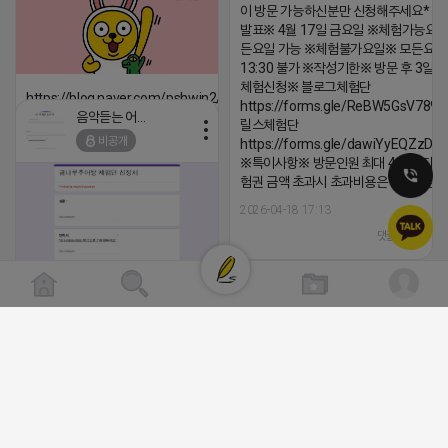
이 방문 가능하신분만 신청해주세요* 
발표※ 4월 17일 금요일 ※체험가능요일
든요일 가능 ※체험불가요일※ 모든요일 1
13:30 불가 ※작성기한※ 방문 후 3일 
체험신청※ 블로그체험단
https://blog.naver.com/pshwin2/224023970047
https://forms.gle/ReBW5GsV789u
음악듣는 어피치
릴스체험단
2026-04-18 17:12
비공개
https://forms.gle/dawiYyEQZzDd
댓글:20개
※특이사항※ 방문인원 최대 4인 까지 가
험권 금액 초과시 초과비용은 본인부담입
2026-04-18 17:13
댓글:20개
클로이랩/TOP CLASS
[남양주/화도읍] 마석역 바로앞 넓은 매장과, 프
라이빗한룸 물닭갈비, 삼계탕, 추어탕 맛집 10
비공개
년넘게 사랑받는 로컬맛집 곰나루추어탕에서
블로그, 릴스 체험단 모집합니다 ※체험메뉴※
자유이용권 5만원 ※모집인원※ 5팀 ※모집기
간※ 4월 17일 금요일 까지 *4/20 ~ 4/26 사
이 방문 가능하신분만 신청해주세요* ※체험단
발표※ 4월 17일 금요일 ※체험가능요일※ 모
든요일 가능 ※체험불가요일※ 모든요일 12 ~