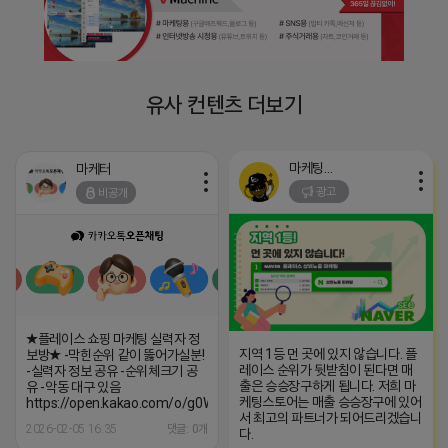
유사 컨텐츠 더보기
마케팅스토어
마케터
광고
비공개
★플레이스 쇼핑 마케팅 실력자 정
지역 1등 먼 곳에 있지 않습니다. 플
보방★ -막힌순위 같이 뚫어가실분!
레이스 순위가 뒷받침이 된다면 매
-실력자 정보 공유 -순위체크기 공
출은 승승장구하게 됩니다. 저희 마
유 -악동 대구 있음
케팅스토어는 매출 승승장구에 있어
https://open.kakao.com/o/g0WCxpXh
서 최고의 파트너가 되어드리겠습니
2026-02-05 16:35
댓글: 0개
다.