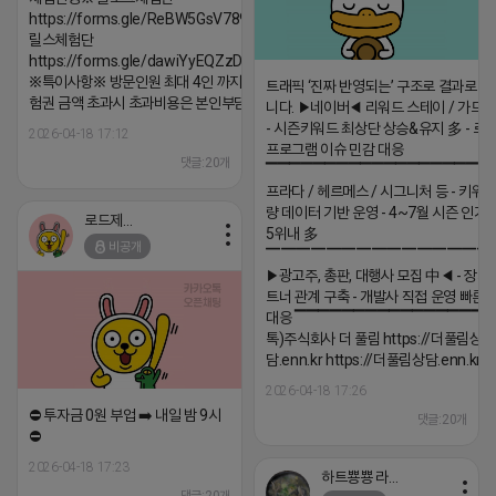
https://forms.gle/ReBW5GsV789ur2Pz6
릴스체험단
https://forms.gle/dawiYyEQZzDdqf8W8
※특이사항※ 방문인원 최대 4인 까지 가능 체
트래픽 ‘진짜 반영되는’ 구조로 결과로 
험권 금액 초과시 초과비용은 본인부담입니다.
니다. ▶네이버◀ 리워드 스테이 / 가드 /
- 시즌키워드 최상단 상승&유지 多 - 로
2026-04-18 17:12
프로그램 이슈 민감 대응
댓글:20개
▔▔▔▔▔▔▔▔▔▔▔▔▔▔▔▔▔▔ 
프라다 / 헤르메스 / 시그니처 등 - 키워
량 데이터 기반 운영 - 4~7월 시즌 인기
로드제인
5위내 多
비공개
▔▔▔▔▔▔▔▔▔▔▔▔▔▔▔
▶광고주, 총판, 대행사 모집 中◀ - 장기
트너 관계 구축 - 개발사 직접 운영 빠른
대응 ▔▔▔▔▔▔▔▔▔▔▔▔▔▔▔▔▔▔
톡)주식회사 더 풀림 https://더풀림상
담.enn.kr https://더풀림상담.enn.kr
2026-04-18 17:26
⛔️ 투자금 0원 부업 ➡️ 내일 밤 9시
댓글:20개
⛔️
2026-04-18 17:23
하트뿅뿅 라이언