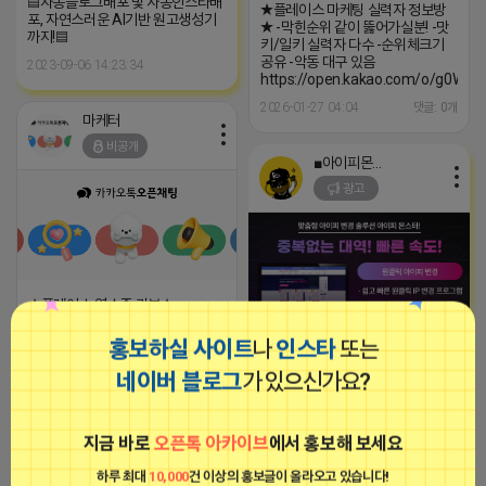
▤자동블로그배포 및 자동인스타배
★플레이스 마케팅 실력자 정보방
포, 자연스러운 AI기반 원고생성기
★ -막힌순위 같이 뚫어가실분! -맛
까지!▤
키/일키 실력자 다수 -순위체크기
공유 -악동 대구 있음
2023-09-06 14:23:34
https://open.kakao.com/o/g0WCx
2026-01-27 04:04
댓글: 0개
마케터
비공개
■아이피몬스터■
광고
★플레이스 영수증 리뷰★
https://open.kakao.com/o/gaFY14ai
홍보하실 사이트
나
인스타
또는
2026-01-26 05:10
댓글: 0개
[아이피몬스터] 전국 최저가 마케팅
네이버 블로그
가 있으신가요?
용 KT아이피서비스!!
2023-09-06 14:23:39
마케터
지금 바로
오픈톡 아카이브
에서 홍보해 보세요
비공개
마케터
하루 최대
10,000
건 이상의 홍보글이 올라오고 있습니다!