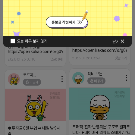
비공개
★플레이스 마케팅 실력자 정보방
★ -막힌순위 같이 뚫어가실분! -맛
오늘 하루 보지 않기
닫기
키/일키 실력자 다수 -순위체크기
★신규 리워드 레피드★
공유 -악동 대구 있음
https://open.kakao.com/o/g0WCx
https://open.kakao.com/o/g0WCxpXh
2026-01-26 03:59
댓글: 0개
2026-01-26 05:10
댓글: 0개
티비 보는 라이언
로드제인
비공개
비공개
트래픽 ‘진짜 반영되는’ 구조로 결과로 
⛔️ 투자금 0원 부업 ➡️ 내일 밤 9시
니다. ▶네이버◀ 리워드 스테이 / 가드 /
⛔️