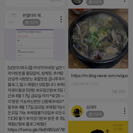
댓글:20개
비공개
빈털터리 제이지
비공개
[남양주/화도읍] 마석역 바로앞 넓은 매장과, 프
라이빗한룸 물닭갈비, 삼계탕, 추어탕 맛집 10
https://m.blog.naver.com/wlgus
년넘게 사랑받는 로컬맛집 곰나루추어탕에서
2026-04-18 17:23
블로그, 릴스 체험단 모집합니다 ※체험메뉴※
자유이용권 5만원 ※모집인원※ 5팀 ※모집기
댓글:20개
간※ 4월 17일 금요일 까지 *4/20 ~ 4/26 사
이 방문 가능하신분만 신청해주세요* ※체험단
김대리
발표※ 4월 17일 금요일 ※체험가능요일※ 모
든요일 가능 ※체험불가요일※ 모든요일 12 ~
비공개
13:30 불가 ※작성기한※ 방문 후 3일 이내 ※
체험신청※ 블로그체험단
https://forms.gle/ReBW5GsV789ur2Pz6