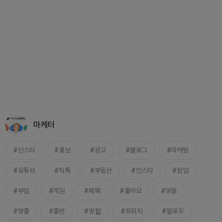
마케터
인스타
홍보
광고
블로그
마케팅
유튜브
틱톡
부동산
인스타
창업
부업
게임
페북
좋아요
맞팔
맞좋
좋반
맞핱
트위치
팔로우