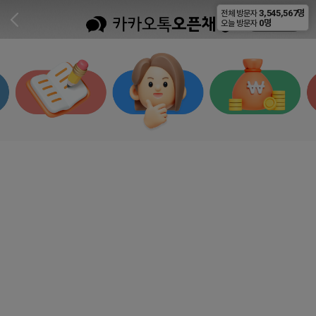
3,545,567명
전체 방문자
비공개
0명
오늘 방문자