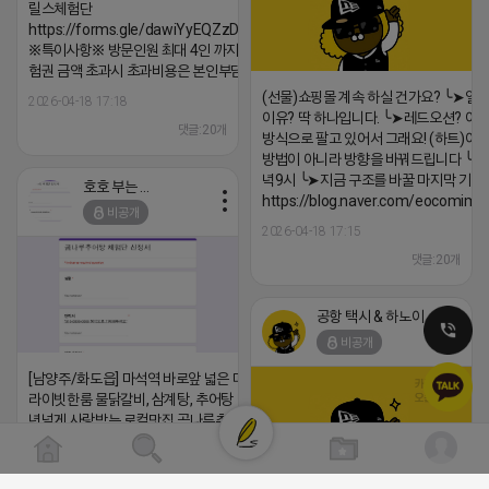
릴스체험단
https://forms.gle/dawiYyEQZzDdqf8W8
※특이사항※ 방문인원 최대 4인 까지 가능 체
험권 금액 초과시 초과비용은 본인부담입니다.
(선물)쇼핑몰 계속 하실 건가요? ╰➤열
2026-04-18 17:18
이유? 딱 하나입니다. ╰➤레드오션? 아니
댓글:20개
방식으로 팔고 있어서 그래요! (하트)이번
방법이 아니라 방향을 바꿔드립니다 ╰➤4월
녁9시 ╰➤지금 구조를 바꿀 마지막 기회
호호 부는 튜브
https://blog.naver.com/eocomim
비공개
2026-04-18 17:15
댓글:20개
공항 택시 & 하노이 렌트카
비공개
[남양주/화도읍] 마석역 바로앞 넓은 매장과, 프
라이빗한룸 물닭갈비, 삼계탕, 추어탕 맛집 10
년넘게 사랑받는 로컬맛집 곰나루추어탕에서
블로그, 릴스 체험단 모집합니다 ※체험메뉴※
자유이용권 5만원 ※모집인원※ 5팀 ※모집기
간※ 4월 17일 금요일 까지 *4/20 ~ 4/26 사