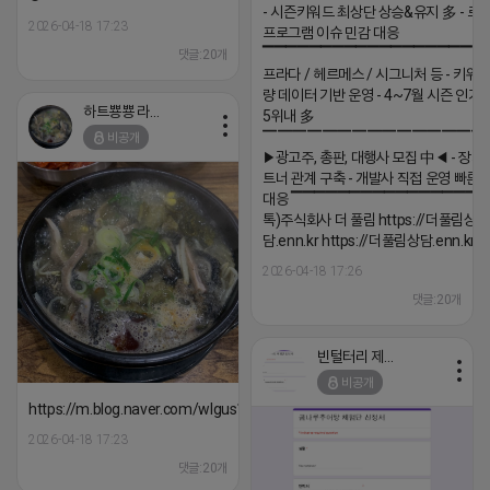
- 시즌키워드 최상단 상승&유지 多 - 로
2026-04-18 17:23
프로그램 이슈 민감 대응
▔▔▔▔▔▔▔▔▔▔▔▔▔▔▔▔▔▔ 
댓글:20개
프라다 / 헤르메스 / 시그니처 등 - 키워
량 데이터 기반 운영 - 4~7월 시즌 인기
하트뿅뿅 라이언
5위내 多
▔▔▔▔▔▔▔▔▔▔▔▔▔▔▔
비공개
▶광고주, 총판, 대행사 모집 中◀ - 장기
트너 관계 구축 - 개발사 직접 운영 빠른
대응 ▔▔▔▔▔▔▔▔▔▔▔▔▔▔▔▔▔▔
톡)주식회사 더 풀림 https://더풀림상
담.enn.kr https://더풀림상담.enn.kr
2026-04-18 17:26
댓글:20개
빈털터리 제이지
비공개
https://m.blog.naver.com/wlgus1647/224253846149
2026-04-18 17:23
댓글:20개