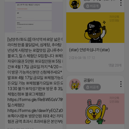
비공개
[남양주/화도읍] 마석역 바로앞 넓은 매장과, 프
라이빗한룸 물닭갈비, 삼계탕, 추어탕 맛집 10
(star) 안녕하십니까 (star)
년넘게 사랑받는 로컬맛집 곰나루추어탕에서
블로그, 릴스 체험단 모집합니다 ※체험메뉴※
2026-04-18 17:12
자유이용권 5만원 ※모집인원※ 5팀 ※모집기
댓글:20개
간※ 4월 17일 금요일 까지 *4/20 ~ 4/26 사
이 방문 가능하신분만 신청해주세요* ※체험단
발표※ 4월 17일 금요일 ※체험가능요일※ 모
공돌이
든요일 가능 ※체험불가요일※ 모든요일 12 ~
비공개
13:30 불가 ※작성기한※ 방문 후 3일 이내 ※
체험신청※ 블로그체험단
https://forms.gle/ReBW5GsV789ur2Pz6
릴스체험단
https://forms.gle/dawiYyEQZzDdqf8W8
※특이사항※ 방문인원 최대 4인 까지 가능 체
험권 금액 초과시 초과비용은 본인부담입니다.