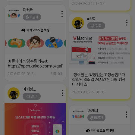
2024-09-20 15:17:27
마케터
비공개
■브이머신■
광고
★플레이스 영수증 리뷰★
https://open.kakao.com/o/gaFY14ai
2026-01-28 02:51
댓글: 0개
-장소불문, 약정없는 고정공인IP가
삽입된 365일 24시간 임대형 컴퓨
터 서비스
마케팅스토어
2023-09-05 19:01:58
광고
마케터
비공개