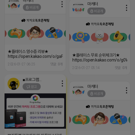
마케터
마케터
비공개
비공개
★플레이스 영수증 리뷰★
★플레이스 무료 순위체크기★
https://open.kakao.com/o/gaFY14ai
https://open.kakao.com/o/g0WCx
2026-01-27 06:25
댓글: 0개
2026-01-27 05:14
댓글: 0개
■프로그램베이■
마케터
광고
비공개