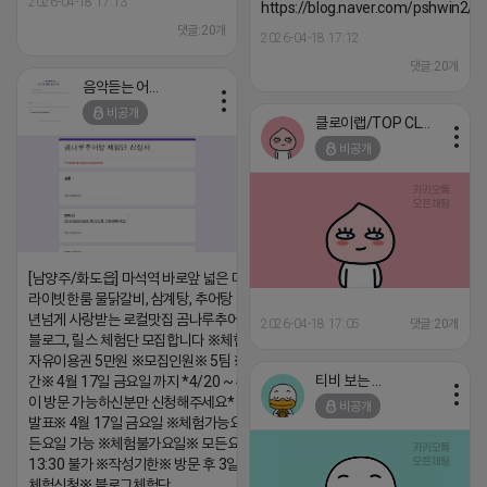
2026-04-18 17:13
https://blog.naver.com/pshwin2/
댓글:20개
2026-04-18 17:12
댓글:20개
음악듣는 어피치
비공개
클로이랩/TOP CLASS
비공개
[남양주/화도읍] 마석역 바로앞 넓은 매장과, 프
라이빗한룸 물닭갈비, 삼계탕, 추어탕 맛집 10
년넘게 사랑받는 로컬맛집 곰나루추어탕에서
2026-04-18 17:05
댓글:20개
블로그, 릴스 체험단 모집합니다 ※체험메뉴※
자유이용권 5만원 ※모집인원※ 5팀 ※모집기
티비 보는 라이언
간※ 4월 17일 금요일 까지 *4/20 ~ 4/26 사
이 방문 가능하신분만 신청해주세요* ※체험단
비공개
발표※ 4월 17일 금요일 ※체험가능요일※ 모
든요일 가능 ※체험불가요일※ 모든요일 12 ~
13:30 불가 ※작성기한※ 방문 후 3일 이내 ※
체험신청※ 블로그체험단