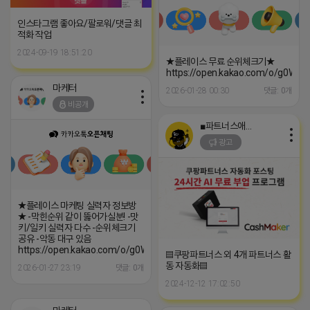
인스타그램 좋아요/팔로워/댓글 최
적화 작업
2024-09-19 18:51:20
★플레이스 무료 순위체크기★
https://open.kakao.com/o/g0WCx
마케터
2026-01-28 00:30
댓글: 0개
비공개
■파트너스애드온■
광고
★플레이스 마케팅 실력자 정보방
★ -막힌순위 같이 뚫어가실분! -맛
키/일키 실력자 다수 -순위체크기
공유 -악동 대구 있음
https://open.kakao.com/o/g0WCxpXh
▤쿠팡파트너스 외 4개 파트너스 활
동 자동화▤
2026-01-27 23:19
댓글: 0개
2024-12-12 17:02:50