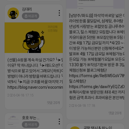
김대리
[남양주/화도읍] 마석역 바로앞 넓은 매장
비공개
라이빗한룸 물닭갈비, 삼계탕, 추어탕 맛집
년넘게 사랑받는 로컬맛집 곰나루추어
블로그, 릴스 체험단 모집합니다 ※체험
자유이용권 5만원 ※모집인원※ 5팀 ※
간※ 4월 17일 금요일 까지 *4/20 ~ 4/
이 방문 가능하신분만 신청해주세요* 
발표※ 4월 17일 금요일 ※체험가능요일
든요일 가능 ※체험불가요일※ 모든요일 1
(선물)쇼핑몰 계속 하실 건가요? ╰➤열심히 해도 안되는
13:30 불가 ※작성기한※ 방문 후 3일 
이유? 딱 하나입니다. ╰➤레드오션? 아니요! ╰➤모두 같은
체험신청※ 블로그체험단
방식으로 팔고 있어서 그래요! (하트)이번엔 다릅니다. ╰➤
https://forms.gle/ReBW5GsV789u
방법이 아니라 방향을 바꿔드립니다 ╰➤4월 21일(화) 저
릴스체험단
녁9시 ╰➤지금 구조를 바꿀 마지막 기회
https://forms.gle/dawiYyEQZzDd
https://blog.naver.com/eocomim/224250518436
※특이사항※ 방문인원 최대 4인 까지 가
2026-04-18 17:15
험권 금액 초과시 초과비용은 본인부담입
댓글:20개
2026-04-18 17:18
댓글:20개
호호 부는 튜브
비공개
공항 택시 & 하노이 렌트카