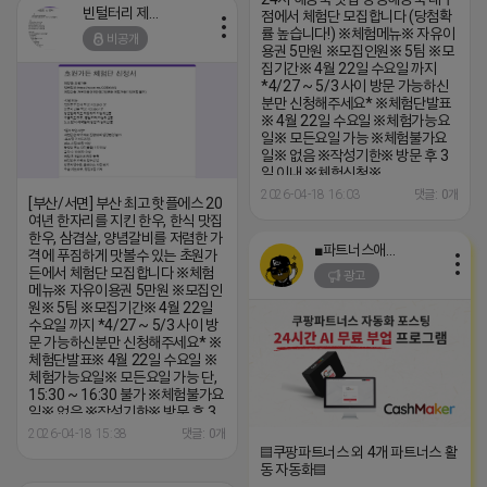
빈털터리 제이지
점에서 체험단 모집합니다 (당첨확
률 높습니다!) ※체험메뉴※ 자유이
비공개
용권 5만원 ※모집인원※ 5팀 ※모
집기간※ 4월 22일 수요일 까지
*4/27 ~ 5/3 사이 방문 가능하신
분만 신청해주세요* ※체험단발표
※ 4월 22일 수요일 ※체험가능요
일※ 모든요일 가능 ※체험불가요
일※ 없음 ※작성기한※ 방문 후 3
일 이내 ※체험신청※
https://forms.gle/BXSVpnzbhSxz
2026-04-18 16:03
댓글: 0개
[부산/서면] 부산 최고 핫플에스 20
※특이사항※ 방문인원 최대 2~4
여년 한자리를 지킨 한우, 한식 맛집
인 까지 가능 체험권 금액 초과시 초
한우, 삼겹살, 양념갈비를 저렴한 가
과비용은 본인부담입니다.
■파트너스애드온■
격에 푸짐하게 맛볼수 있는 초원가
든에서 체험단 모집합니다 ※체험
광고
메뉴※ 자유이용권 5만원 ※모집인
원※ 5팀 ※모집기간※ 4월 22일
수요일 까지 *4/27 ~ 5/3 사이 방
문 가능하신분만 신청해주세요* ※
체험단발표※ 4월 22일 수요일 ※
체험가능요일※ 모든요일 가능 단,
15:30 ~ 16:30 불가 ※체험불가요
일※ 없음 ※작성기한※ 방문 후 3
일 이내 ※체험신청※
2026-04-18 15:38
댓글: 0개
https://forms.gle/Z4vK7vfYrFPkVDa99
▤쿠팡파트너스 외 4개 파트너스 활
※특이사항※ 방문인원 최대 2~4
동 자동화▤
인 까지 가능 체험권 금액 초과시 초