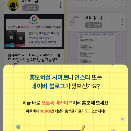
■프로그램베이■
까지 가능합니다. 체험권 금액 초과
한※ 방문 후 3일 이내 ※체험신청
광고
시 초과비용은 본인부담입니다.
※
https://forms.gle/rsMfoSegVnC8t
※특이사항※ 방문인원 최대 2~4
빈털터리 제이지
인 까지 가능 체험권 이외 추가 주문
비공개
은 본인부담입니다.
▤자동블로그배포 및 자동인스타배
포, 자연스러운 AI기반 원고생성기
까지!▤
[용산구/한강로3가] 봉평 메밀만 사
2023-09-06 14:23:34
용하는 용산 찐 막국수 맛집 10년
홍보하실 사이트
나
인스타
또는
넘게 한결같은 맛집인 꿈꾸는메밀
체험단 모집합니다 ※체험메뉴※
네이버 블로그
가 있으신가요?
빈털터리 제이지
자유이용권 4만원 ※모집인원※ 5
팀 ※모집기간※ 4월 22일 수요일
비공개
까지 *4/27 ~ 5/3 사이 방문 가능
하신분만 신청해주세요* ※체험단
지금 바로
오픈톡 아카이브
에서 홍보해 보세요
발표※ 4월 22일 수요일 ※체험가
능요일※ 월요일 ~ 금요일 ※체험
하루 최대
10,000
건 이상의 홍보글이 올라오고 있습니다!
불가요일※ 주말불가 ※작성기한※
방문 후 3일 이내 ※체험신청※
https://forms.gle/fwaUXTzu7yiT
※특이사항※ 방문인원 최대 2인 까