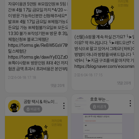
자유이용권 5만원 ※모집인원※ 5팀 ※모집기
간※ 4월 17일 금요일 까지 *4/20 ~ 4/26 사
이 방문 가능하신분만 신청해주세요* ※체험단
발표※ 4월 17일 금요일 ※체험가능요일※ 모
든요일 가능 ※체험불가요일※ 모든요일 12 ~
13:30 불가 ※작성기한※ 방문 후 3일 이내 ※
(선물)쇼핑몰 계속 하실 건가요? ╰➤열
체험신청※ 블로그체험단
이유? 딱 하나입니다. ╰➤레드오션? 아니
https://forms.gle/ReBW5GsV789ur2Pz6
방식으로 팔고 있어서 그래요! (하트)이번
릴스체험단
방법이 아니라 방향을 바꿔드립니다 ╰➤4월
https://forms.gle/dawiYyEQZzDdqf8W8
녁9시 ╰➤지금 구조를 바꿀 마지막 기회
※특이사항※ 방문인원 최대 4인 까지 가능 체
https://blog.naver.com/eocomim
험권 금액 초과시 초과비용은 본인부담입니다.
2026-04-18 17:15
2026-04-18 17:18
댓글:20개
댓글:20개
호호 부는 튜브
공항 택시 & 하노이 렌트카
비공개
비공개