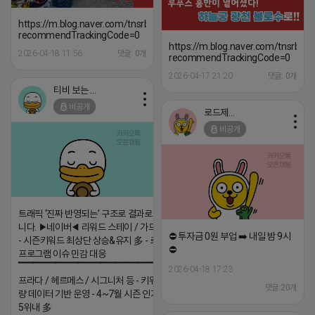
https://m.blog.naver.com/tnsrbfkddmsw/223529581047?
recommendTrackingCode=0
https://m.blog.naver.com/tnsrb
2026-04-18 11:56
댓글: 0개
recommendTrackingCode=0
2026-04-17 21:20
댓글: 0개
티비 보는 라이언
비공개
로드제인
비공개
트래픽 ‘진짜 반영되는’ 구조로 결과로 보여드립
니다. ▶네이버◀ 리워드 스테이 / 가드 / 자몽 등
⛔️ 투자금 0원 부업 ➡️ 내일 밤 9시
- 시즌키워드 최상단 상승&유지 多 - 로직변화,
⛔️
프로그램 이슈 민감 대응
▔▔▔▔▔▔▔▔▔▔▔▔▔▔▔▔▔▔ ▶쿠팡◀
2026-04-18 17:23
프라다 / 헤르메스 / 시그니처 등 - 키워드 검색
댓글:20개
량 데이터 기반 운영 - 4~7월 시즌 인기 키워드
5위내 多