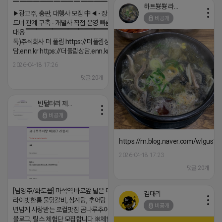
▔▔▔▔▔▔▔▔▔▔▔▔▔▔▔▔▔▔
하트뿅뿅 라이언
▶광고주, 총판, 대행사 모집 中◀ - 장기 협업 파
비공개
트너 관계 구축 - 개발사 직접 운영 빠른 피드백
대응 ▔▔▔▔▔▔▔▔▔▔▔▔▔▔▔▔▔▔ (카
톡)주식회사 더 풀림 https://더풀림상
담.enn.kr https://더풀림상담.enn.kr
2026-04-18 17:26
댓글:20개
빈털터리 제이지
비공개
https://m.blog.naver.com/wlgus
2026-04-18 17:23
댓글:20개
[남양주/화도읍] 마석역 바로앞 넓은 매장과, 프
김대리
라이빗한룸 물닭갈비, 삼계탕, 추어탕 맛집 10
비공개
년넘게 사랑받는 로컬맛집 곰나루추어탕에서
블로그, 릴스 체험단 모집합니다 ※체험메뉴※