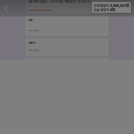
3,545,567명
전체 방문자
비공개
0명
오늘 방문자