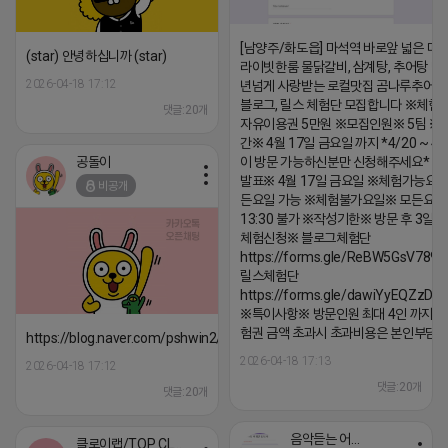
[남양주/화도읍] 마석역 바로앞 넓은 매장
(star) 안녕하십니까 (star)
라이빗한룸 물닭갈비, 삼계탕, 추어탕 맛집
2026-04-18 17:12
년넘게 사랑받는 로컬맛집 곰나루추어
블로그, 릴스 체험단 모집합니다 ※체험
댓글:20개
자유이용권 5만원 ※모집인원※ 5팀 ※
간※ 4월 17일 금요일 까지 *4/20 ~ 4/
공돌이
이 방문 가능하신분만 신청해주세요* 
발표※ 4월 17일 금요일 ※체험가능요일
비공개
든요일 가능 ※체험불가요일※ 모든요일 1
13:30 불가 ※작성기한※ 방문 후 3일 
체험신청※ 블로그체험단
https://forms.gle/ReBW5GsV789u
릴스체험단
https://forms.gle/dawiYyEQZzDd
※특이사항※ 방문인원 최대 4인 까지 가
험권 금액 초과시 초과비용은 본인부담입
https://blog.naver.com/pshwin2/224023970047
2026-04-18 17:13
2026-04-18 17:12
댓글:20개
댓글:20개
음악듣는 어피치
클로이랩/TOP CLASS