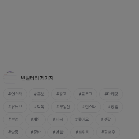
빈털터리 제이지
인스타
홍보
광고
블로그
마케팅
유튜브
틱톡
부동산
인스타
창업
부업
게임
페북
좋아요
맞팔
맞좋
좋반
맞핱
트위치
팔로우