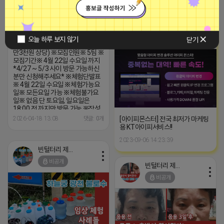
2026-04-18 13:32
댓글: 0개
지 가능 체험권 금액 초과시 초과비
[고양시/대화동] 연탄불에 구워먹는
용은 본인부담입니다.
16년된 숨은 노포 고기맛집 너비아
■아이피몬스터■
니 본점 에서 블로그, 릴스 체험단 모
집합니다 (당첨확률 높습니다!) ※
광고
오늘 하루 보지 않기
닫기
체험메뉴※ 양념갈비 2인 + 육회 (7
만3천원 상당) ※모집인원※ 5팀 ※
모집기간※ 4월 22일 수요일 까지
*4/27 ~ 5/3 사이 방문 가능하신
분만 신청해주세요* ※체험단발표
※ 4월 22일 수요일 ※체험가능요
일※ 모든요일 가능 ※체험불가요
일※ 없음 단 토요일, 일요일은
18:00 전 까지만 방문 가능 ※작성
기한※ 방문 후 3일 이내 ※체험신
[아이피몬스터] 전국 최저가 마케팅
2026-04-18 13:08
댓글: 0개
청※ 블로그:
용 KT아이피서비스!!
https://forms.gle/G9ooQcs7R3NLeK8w9
2023-09-06 14:23:39
릴스:
https://forms.gle/jL29p1xqQoU2MbG56
빈털터리 제이지
※특이사항※ 방문인원은 최대 4인
비공개
까지 가능합니다. 체험권 금액 초과
빈털터리 제이지
시 초과비용은 본인부담입니다.
비공개