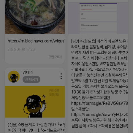
https://m.blog.naver.com/wlgus1647/224253846149
[남양주/화도읍] 마석역 바로앞 넓은 매장
라이빗한룸 물닭갈비, 삼계탕, 추어탕 맛집
2026-04-18 17:23
년넘게 사랑받는 로컬맛집 곰나루추어
댓글:20개
블로그, 릴스 체험단 모집합니다 ※체험
자유이용권 5만원 ※모집인원※ 5팀 ※
간※ 4월 17일 금요일 까지 *4/20 ~ 4/
김대리
이 방문 가능하신분만 신청해주세요* 
비공개
발표※ 4월 17일 금요일 ※체험가능요일
든요일 가능 ※체험불가요일※ 모든요일 1
13:30 불가 ※작성기한※ 방문 후 3일 
체험신청※ 블로그체험단
https://forms.gle/ReBW5GsV789u
릴스체험단
https://forms.gle/dawiYyEQZzDd
※특이사항※ 방문인원 최대 4인 까지 가
(선물)쇼핑몰 계속 하실 건가요? ╰➤열심히 해도 안되는
험권 금액 초과시 초과비용은 본인부담입
이유? 딱 하나입니다. ╰➤레드오션? 아니요! ╰➤모두 같은