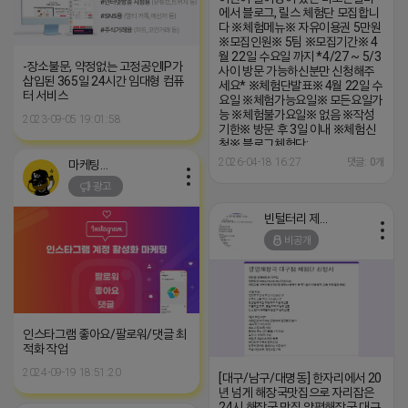
에서 블로그, 릴스 체험단 모집합니
다 ※체험메뉴※ 자유이용권 5만원
※모집인원※ 5팀 ※모집기간※ 4
월 22일 수요일 까지 *4/27 ~ 5/3
-장소불문, 약정없는 고정공인IP가
사이 방문 가능하신분만 신청해주
삽입된 365일 24시간 임대형 컴퓨
세요* ※체험단발표※ 4월 22일 수
터 서비스
요일 ※체험가능요일※ 모든요일가
능 ※체험불가요일※ 없음 ※작성
2023-09-05 19:01:58
기한※ 방문 후 3일 이내 ※체험신
청※ 블로그체험단:
https://forms.gle/UcJqi3GAgPbT
2026-04-18 16:27
댓글: 0개
마케팅스토어
릴스체험단:
광고
https://forms.gle/BXGFxEC8sWPQ
※특이사항※ 방문인원 최대 4인 까
지 가능 체험권 금액 초과시 초과비
빈털터리 제이지
용은 본인부담입니다.
비공개
인스타그램 좋아요/팔로워/댓글 최
적화 작업
2024-09-19 18:51:20
[대구/남구/대명동] 한자리에서 20
년 넘게 해장국맛집으로 자리잡은
24시 해장국 맛집 양평해장국 대구