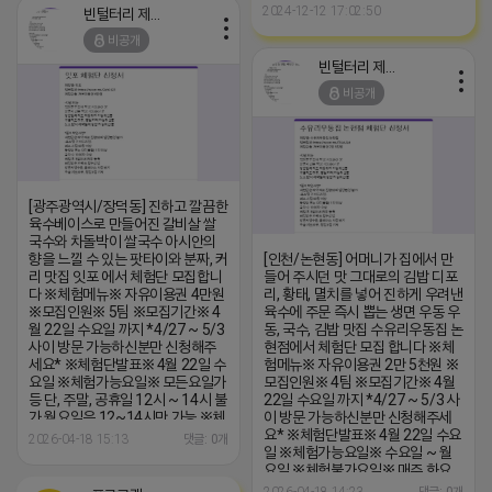
2024-12-12 17:02:50
과비용은 본인부담입니다.
빈털터리 제이지
비공개
빈털터리 제이지
비공개
[광주광역시/장덕동] 진하고 깔끔한
육수베이스로 만들어진 갈비살 쌀
국수와 차돌박이 쌀국수 아시안의
향을 느낄 수 있는 팟타이와 분짜, 커
[인천/논현동] 어머니가 집에서 만
리 맛집 잇포 에서 체험단 모집합니
들어 주시던 맛 그대로의 김밥 디포
다 ※체험메뉴※ 자유이용권 4만원
리, 황태, 멸치를 넣어 진하게 우려낸
※모집인원※ 5팀 ※모집기간※ 4
육수에 주문 즉시 뽑는 생면 우동 우
월 22일 수요일 까지 *4/27 ~ 5/3
동, 국수, 김밥 맛집 수유리우동집 논
사이 방문 가능하신분만 신청해주
현점에서 체험단 모집 합니다 ※체
세요* ※체험단발표※ 4월 22일 수
험메뉴※ 자유이용권 2만 5천원 ※
요일 ※체험가능요일※ 모든요일가
모집인원※ 4팀 ※모집기간※ 4월
등 단, 주말, 공휴일 12시 ~ 14시 불
22일 수요일 까지 *4/27 ~ 5/3 사
가 월요일은 12~14시만 가능 ※체
이 방문 가능하신분만 신청해주세
험불가요일※ 없음 ※작성기한※
요* ※체험단발표※ 4월 22일 수요
2026-04-18 15:13
댓글: 0개
방문 후 3일 이내 ※체험신청※
일 ※체험가능요일※ 수요일 ~ 월
https://forms.gle/zSVTWC2P7yNHSoZb9
요일 ※체험불가요일※ 매주 화요
※특이사항※ 방문인원은 최대 4인
일, 매일 15 ~ 17시 불가 ※작성기
2026-04-18 14:23
댓글: 0개