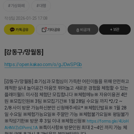
가상화폐
대행
작성일 2026-01-25 17:08
+ 보관
카톡공유
기타공유
비공개
[강동구/망월동]
https://open.kakao.com/o/gJDwSPGb
[강동구/망월동] 호기심과 모험심이 가득한 어린이들을 위해 안전하고
쾌적한 실내 놀이공간 마음껏 뛰어놀고 새로운 경험을 체험할 수 있는
플레이월드 미사점 체험단 모집합니다 ※체험메뉴※ 자유이용권 4만
원 ※모집인원※ 3팀 ※모집기간※ 1월 28일 수요일 까지 *2/2 ~
2/8 사이 방문 가능하신분만 신청해주세요* ※체험단발표※ 1월 28
일 수요일 ※체험가능요일※ 주말만 가능 ※체험불가요일※ 평일불가
※작성기한※ 방문 후 3일 이내 ※체험신청※
https://forms.gle/4UoH
※특이사항※ 방문인원 최대 2~4인 까지 가능 체
AHNVZcDPvmL1A