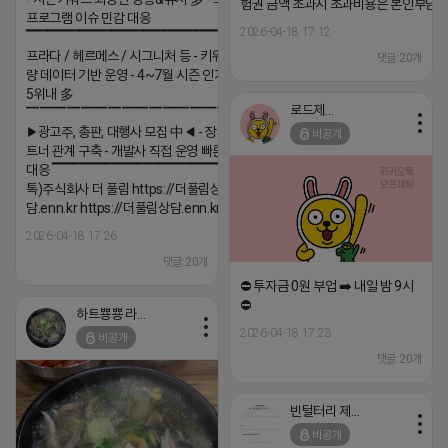
험권 금액 초과시 초과비용은 본인부담입
프로그램 이슈 민감 대응
2026-04-18 17:12
▔▔▔▔▔▔▔▔▔▔▔▔▔▔▔▔▔▔ ▶쿠팡◀
프라다 / 헤르메스 / 시그니처 등 - 키워드 검색
댓글:20개
량 데이터 기반 운영 - 4~7월 시즌 인기 키워드
5위내 多
로드제인
▔▔▔▔▔▔▔▔▔▔▔▔▔▔▔▔▔▔
▶광고주, 총판, 대행사 모집 中◀ - 장기 협업 파
비공개
트너 관계 구축 - 개발사 직접 운영 빠른 피드백
대응 ▔▔▔▔▔▔▔▔▔▔▔▔▔▔▔▔▔▔ (카
톡)주식회사 더 풀림 https://더풀림상
담.enn.kr https://더풀림상담.enn.kr
2026-04-18 17:26
댓글:20개
⛔️ 투자금 0원 부업 ➡️ 내일 밤 9시
⛔️
하트뿅뿅 라이언
2026-04-18 17:23
비공개
댓글:20개
빈털터리 제이지
비공개