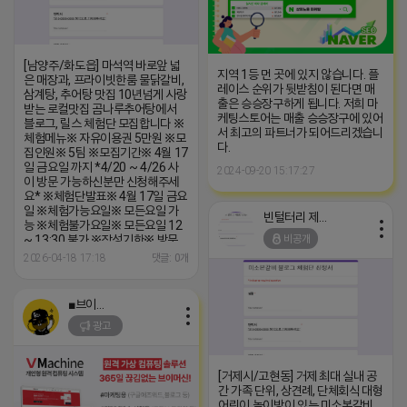
[남양주/화도읍] 마석역 바로앞 넓
지역 1등 먼 곳에 있지 않습니다. 플
은 매장과, 프라이빗한룸 물닭갈비,
레이스 순위가 뒷받침이 된다면 매
삼계탕, 추어탕 맛집 10년넘게 사랑
출은 승승장구하게 됩니다. 저희 마
받는 로컬맛집 곰나루추어탕에서
케팅스토어는 매출 승승장구에 있어
블로그, 릴스 체험단 모집합니다 ※
서 최고의 파트너가 되어드리겠습니
체험메뉴※ 자유이용권 5만원 ※모
다.
집인원※ 5팀 ※모집기간※ 4월 17
일 금요일 까지 *4/20 ~ 4/26 사
2024-09-20 15:17:27
이 방문 가능하신분만 신청해주세
요* ※체험단발표※ 4월 17일 금요
일 ※체험가능요일※ 모든요일 가
빈털터리 제이지
능 ※체험불가요일※ 모든요일 12
비공개
~ 13:30 불가 ※작성기한※ 방문
후 3일 이내 ※체험신청※ 블로그체
2026-04-18 17:18
댓글: 0개
험단
https://forms.gle/ReBW5GsV789ur2Pz6
릴스체험단
■브이머신■
https://forms.gle/dawiYyEQZzDdqf8W8
광고
※특이사항※ 방문인원 최대 4인 까
지 가능 체험권 금액 초과시 초과비
용은 본인부담입니다.
[거제시/고현동] 거제 최대 실내 공
간 가족 단위, 상견례, 단체회식 대형
어린이 놀이방이 있는 미소본갈비