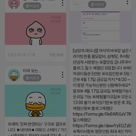
비공개
비공개
[남양주/화도읍] 마석역 바로앞 넓은 매장
2026-04-18 17:05
댓글:20개
라이빗한룸 물닭갈비, 삼계탕, 추어탕 맛집
년넘게 사랑받는 로컬맛집 곰나루추어
블로그, 릴스 체험단 모집합니다 ※체험
티비 보는 라이언
자유이용권 5만원 ※모집인원※ 5팀 ※
비공개
간※ 4월 17일 금요일 까지 *4/20 ~ 4/
이 방문 가능하신분만 신청해주세요* 
발표※ 4월 17일 금요일 ※체험가능요일
든요일 가능 ※체험불가요일※ 모든요일 1
13:30 불가 ※작성기한※ 방문 후 3일 
체험신청※ 블로그체험단
https://forms.gle/ReBW5GsV789u
릴스체험단
트래픽 ‘진짜 반영되는’ 구조로 결과로 보여드립
https://forms.gle/dawiYyEQZzDd
니다. ▶네이버◀ 리워드 스테이 / 가드 / 자몽 등
※특이사항※ 방문인원 최대 4인 까지 가
- 시즌키워드 최상단 상승&유지 多 - 로직변화,