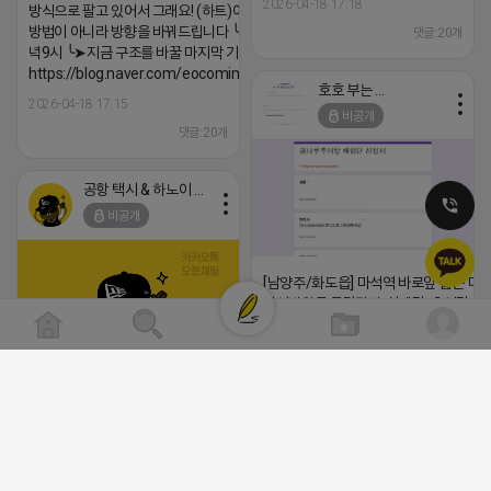
2026-04-18 17:18
방식으로 팔고 있어서 그래요! (하트)이번엔 다릅니다. ╰➤
방법이 아니라 방향을 바꿔드립니다 ╰➤4월 21일(화) 저
댓글:20개
녁9시 ╰➤지금 구조를 바꿀 마지막 기회
https://blog.naver.com/eocomim/224250518436
호호 부는 튜브
2026-04-18 17:15
비공개
댓글:20개
공항 택시 & 하노이 렌트카
비공개
[남양주/화도읍] 마석역 바로앞 넓은 매장
라이빗한룸 물닭갈비, 삼계탕, 추어탕 맛집
년넘게 사랑받는 로컬맛집 곰나루추어
블로그, 릴스 체험단 모집합니다 ※체험
자유이용권 5만원 ※모집인원※ 5팀 ※
(star) 안녕하십니까 (star)
간※ 4월 17일 금요일 까지 *4/20 ~ 4/
이 방문 가능하신분만 신청해주세요* 
2026-04-18 17:12
발표※ 4월 17일 금요일 ※체험가능요일
댓글:20개
든요일 가능 ※체험불가요일※ 모든요일 1
13:30 불가 ※작성기한※ 방문 후 3일 