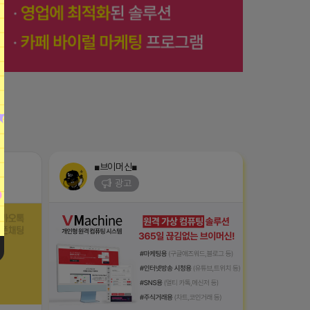
■브이머신■
광고