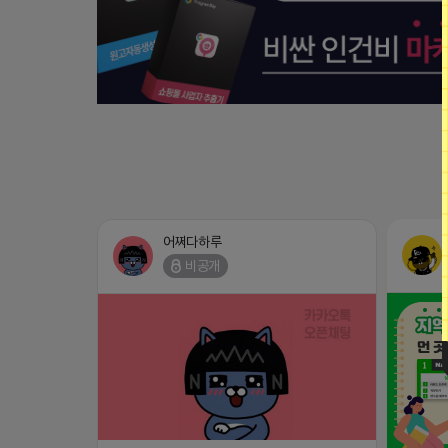
어쩌다하루
비공개