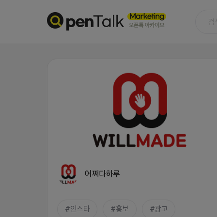
어쩌다하루
인스타
홍보
광고