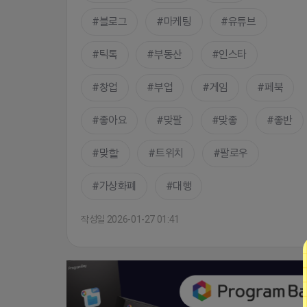
블로그
마케팅
유튜브
틱톡
부동산
인스타
창업
부업
게임
페북
좋아요
맞팔
맞좋
좋반
맞핱
트위치
팔로우
가상화폐
대행
작성일 2026-01-27 01:41