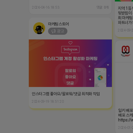
2026-04-16 18:53
댓글: 0개
지역 1등
뒷받침이 
희 마케팅
파트너가
마케팅스토어
2024-09-2
광고
인스타그램 좋아요/팔로워/댓글 최적화 작업
2024-09-19 18:51:20
일키 배포
배포 스케
https://
2026-01-