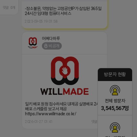
댓글: 0개
-장소불문, 약정없는 고정공인IP가 삽입된 365일
24시간 임대형 컴퓨터 서비스
2023-09-05 19:01:58
어쩌다하루
비공개
방문자 현황
전체 방문자
일키 배포 원청 접수하세요 UI제공 실명배포 247
3,545,567명
배포 스케줄링 보고서 제공
https://www.willmade.co.kr/
2026-01-27 01:41
댓글: 0개