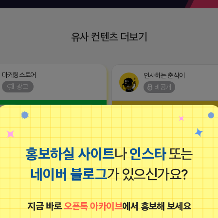
유사 컨텐츠 더보기
마케팅스토어
인사하는 춘식이
광고
비공개
홍보하실 사이트
나
인스타
또는
네이버 블로그
가 있으신가요?
2026-04-16 18:17
 먼 곳에 있지 않습니다. 플레이스 순위가
된다면 매출은 승승장구하게 됩니다. 저
지금 바로
오픈톡 아카이브
에서 홍보해 보세요
스토어는 매출 승승장구에 있어서 최고의
 되어드리겠습니다.