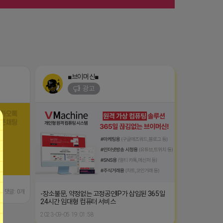
■브이머신■
광고
댓글: 0개
-장소불문, 약정없는 고정공인IP가 삽입된 365일
24시간 임대형 컴퓨터 서비스
2023-09-05 19:01:58