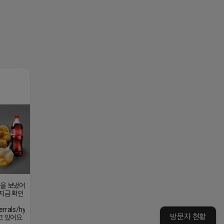
콘을 보냈어
 지금 확인
eferrals/hynOVhG3ekA
방문자 현황
고 있어요.