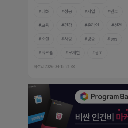
대화
성공
사업
멘토
교육
건강
온라인
선전
소셜
사랑
방송
sns
워크숍
무제한
광고
작성일 2026-04-15 21:38