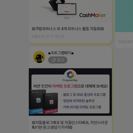
▤쿠팡파트너스 외 4개 파트너스 활동 자동화▤
2024-12-12 17:02:50
2026-04-
■프로그램베이■
광고
▤자동블로그배포 및 자동인스타배포, 자연스러운
AI기반 원고생성기 까지!▤