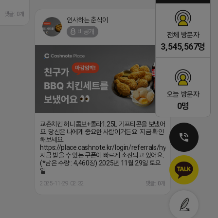
댓글: 0개
인사하는 춘식이
비공개
전체 방문자
3,545,567명
오늘 방문자
0명
교촌치킨 허니콤보+콜라1.25L 기프티콘을 보냈어
요. 당신은 나에게 중요한 사람이거든요. 지금 확인
해보세요.
https://place.cashnote.kr/login/referrals/hynOVhG3ekA
지금 받을 수 있는 쿠폰이 빠르게 소진되고 있어요.
(*남은 수량 : 4,460장) 2025년 11월 29일 토요
일
2025-11-29 02:32
댓글: 0개