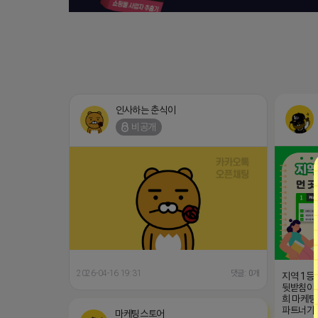
인사하는 춘식이
비공개
2026-04-16 19:31
댓글: 0개
지역 1등
뒷받침이 
희 마케팅
파트너가
마케팅스토어