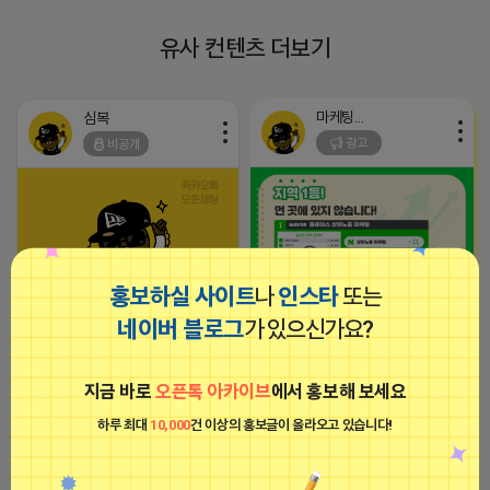
유사 컨텐츠 더보기
마케팅스토어
심복
광고
비공개
홍보하실 사이트
나
인스타
또는
지역 1등 먼 곳에 있지 않습니다. 플
2026-04-18 10:48
댓글: 0개
네이버 블로그
가 있으신가요?
레이스 순위가 뒷받침이 된다면 매
출은 승승장구하게 됩니다. 저희 마
케팅스토어는 매출 승승장구에 있어
심복
지금 바로
오픈톡 아카이브
에서 홍보해 보세요
서 최고의 파트너가 되어드리겠습니
비공개
다.
하루 최대
10,000
건 이상의 홍보글이 올라오고 있습니다!
2024-09-20 15:17:27