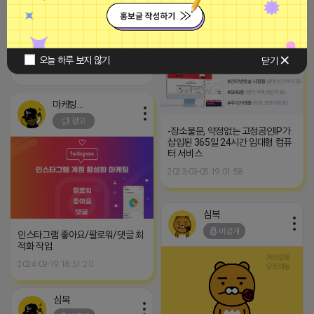
■브이머신■
광고
https://blog.naver.com/ssim2568/224255478970
오늘 하루 보지 않기
닫기
2026-04-18 09:08
댓글: 0개
마케팅스토어
광고
-장소불문, 약정없는 고정공인IP가
삽입된 365일 24시간 임대형 컴퓨
터 서비스
2023-09-05 19:01:58
심복
비공개
인스타그램 좋아요/팔로워/댓글 최
적화 작업
2024-09-19 18:51:20
심복