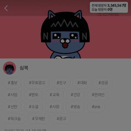
3,545,567명
전체 방문자
비공개
0명
오늘 방문자
심복
홍보
무료광고
친구
대화
성공
사업
멘토
교육
건강
온라인
선전
소셜
사랑
방송
sns
워크숍
무제한
광고