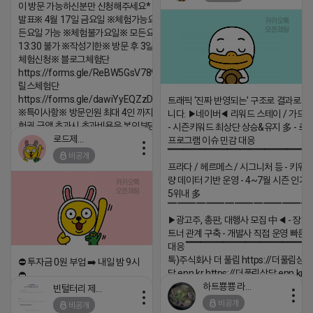
2026-04-18 17:05
댓글:20개
이 방문 가능하신분만 신청해주세요* ※체험단
발표※ 4월 17일 금요일 ※체험가능요일※ 모
든요일 가능 ※체험불가요일※ 모든요일 12 ~
13:30 불가 ※작성기한※ 방문 후 3일 이내 ※
체험신청※ 블로그체험단
https://forms.gle/ReBW5GsV789ur2Pz6
릴스체험단
https://forms.gle/dawiYyEQZzDdqf8W8
트래픽 ‘진짜 반영되는’ 구조로 결과로 
※특이사항※ 방문인원 최대 4인 까지 가능 체
니다. ▶네이버◀ 리워드 스테이 / 가드 /
험권 금액 초과시 초과비용은 본인부담입니다.
- 시즌키워드 최상단 상승&유지 多 - 로
로드제인
프로그램 이슈 민감 대응
2026-04-18 17:12
▔▔▔▔▔▔▔▔▔▔▔▔▔▔▔▔▔▔ 
비공개
댓글:20개
프라다 / 헤르메스 / 시그니처 등 - 키워
량 데이터 기반 운영 - 4~7월 시즌 인기
5위내 多
▔▔▔▔▔▔▔▔▔▔▔▔▔▔▔
▶광고주, 총판, 대행사 모집 中◀ - 장기
트너 관계 구축 - 개발사 직접 운영 빠른
대응 ▔▔▔▔▔▔▔▔▔▔▔▔▔▔▔▔▔▔
톡)주식회사 더 풀림 https://더풀림상
⛔️ 투자금 0원 부업 ➡️ 내일 밤 9시
담.enn.kr https://더풀림상담.enn.kr
⛔️
하트뿅뿅 라이언
빈털터리 제이지
2026-04-18 17:26
2026-04-18 17:23
비공개
비공개
댓글:20개