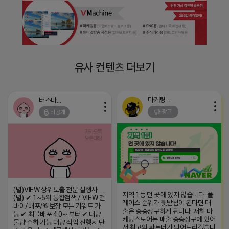
유사 컨텐츠 더보기
마케팅스토어
버즈마케팅
광고
비공개
(별)VIEW 상위노출 전문 실행사
지역 1등 먼 곳에 있지 않습니다. 플
(별) ✔ 1~5위 통합검색 / VIEW 건
레이스 순위가 뒷받침이 된다면 매
바이/배포/월보장 모든 키워드 가
출은 승승장구하게 됩니다. 저희 마
능 ✔ 최블배포 4.0~ 부터 ✔ 대량
케팅스토어는 매출 승승장구에 있어
물량 소화 가능 대량 작업 진행시 단
서 최고의 파트너가 되어드리겠습니