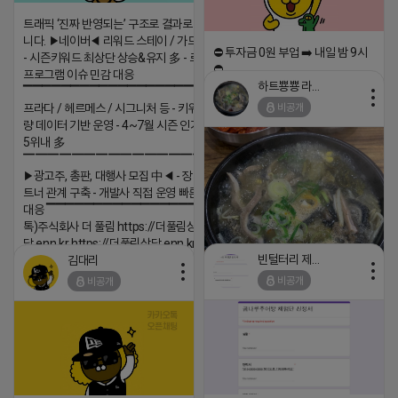
트래픽 ‘진짜 반영되는’ 구조로 결과로 보여드립
니다. ▶네이버◀ 리워드 스테이 / 가드 / 자몽 등
⛔️ 투자금 0원 부업 ➡️ 내일 밤 9시
- 시즌키워드 최상단 상승&유지 多 - 로직변화,
⛔️
프로그램 이슈 민감 대응
하트뿅뿅 라이언
▔▔▔▔▔▔▔▔▔▔▔▔▔▔▔▔▔▔ ▶쿠팡◀
2026-04-18 17:23
비공개
프라다 / 헤르메스 / 시그니처 등 - 키워드 검색
댓글:20개
량 데이터 기반 운영 - 4~7월 시즌 인기 키워드
5위내 多
▔▔▔▔▔▔▔▔▔▔▔▔▔▔▔▔▔▔
▶광고주, 총판, 대행사 모집 中◀ - 장기 협업 파
트너 관계 구축 - 개발사 직접 운영 빠른 피드백
대응 ▔▔▔▔▔▔▔▔▔▔▔▔▔▔▔▔▔▔ (카
톡)주식회사 더 풀림 https://더풀림상
담.enn.kr https://더풀림상담.enn.kr
빈털터리 제이지
김대리
2026-04-18 17:26
비공개
비공개
댓글:20개
https://m.blog.naver.com/wlgus
2026-04-18 17:23
댓글:20개