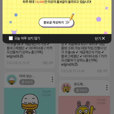
하루 최대
10,000
건 이상의 홍보글이 올라오고 있습니다!
(별)VIEW 상위노출 전문 실행사
(별) ✔ 1~5위 통합검색 / VIEW 건
바이/배포/월보장 모든 키워드 가
(별)VIEW 상위노출 전문 실행사
능 ✔ 최블배포 4.0~ 부터 ✔ 대량
(별) ✔ 1~5위 통합검색 / VIEW 건
오늘 하루 보지 않기
닫기
물량 소화 가능 대량 작업 진행시 단
바이/배포/월보장 모든 키워드 가
가 조율 ok ✔ 세금계산서 가능 ✔
능 ✔ 최블배포 4.0~ 부터 ✔ 대량
블로그체험단 ✔ 네이버쇼핑 / 카카
물량 소화 가능 대량 작업 진행시 단
오선물하기 상위노출 (카톡)
가 조율 ok ✔ 세금계산서 가능 ✔
wlgns0625
블로그체험단 ✔ 네이버쇼핑 / 카카
오선물하기 상위노출 (카톡)
2023-06-15 15:07
댓글: 0개
wlgns0625
2023-06-15 13:06
댓글: 0개
티비 보는 라이언
비공개
로드제인
비공개