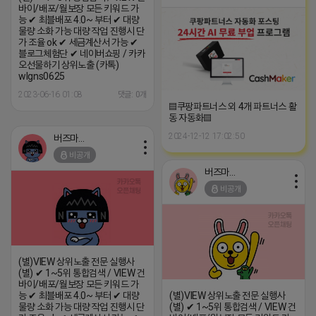
바이/배포/월보장 모든 키워드 가
능 ✔ 최블배포 4.0~ 부터 ✔ 대량
물량 소화 가능 대량 작업 진행시 단
가 조율 ok ✔ 세금계산서 가능 ✔
블로그체험단 ✔ 네이버쇼핑 / 카카
오선물하기 상위노출 (카톡)
wlgns0625
2023-06-16 01:08
댓글: 0개
▤쿠팡파트너스 외 4개 파트너스 활
동 자동화▤
2024-12-12 17:02:50
버즈마케팅
비공개
버즈마케팅
비공개
(별)VIEW 상위노출 전문 실행사
(별) ✔ 1~5위 통합검색 / VIEW 건
바이/배포/월보장 모든 키워드 가
능 ✔ 최블배포 4.0~ 부터 ✔ 대량
(별)VIEW 상위노출 전문 실행사
물량 소화 가능 대량 작업 진행시 단
(별) ✔ 1~5위 통합검색 / VIEW 건