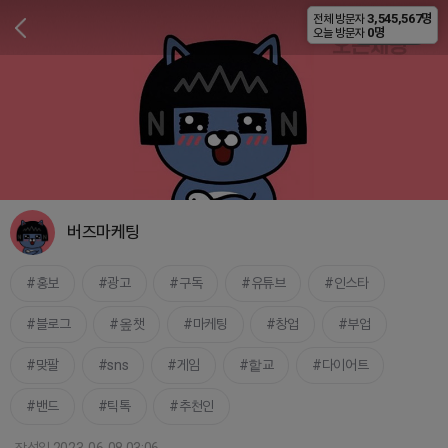
3,545,567명
전체 방문자
비공개
0명
오늘 방문자
버즈마케팅
홍보
광고
구독
유튜브
인스타
블로그
옾챗
마케팅
창업
부업
맞팔
sns
게임
핱교
다이어트
밴드
틱톡
추천인