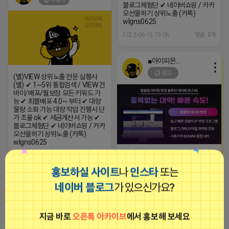
블로그체험단 ✔ 네이버쇼핑 / 카카
오선물하기 상위노출 (카톡)
wlgns0625
2023-06-15 19:06
댓글: 0개
■아이피몬스터■
광고
(별)VIEW 상위노출 전문 실행사
(별) ✔ 1~5위 통합검색 / VIEW 건
바이/배포/월보장 모든 키워드 가
능 ✔ 최블배포 4.0~ 부터 ✔ 대량
물량 소화 가능 대량 작업 진행시 단
가 조율 ok ✔ 세금계산서 가능 ✔
블로그체험단 ✔ 네이버쇼핑 / 카카
오선물하기 상위노출 (카톡)
wlgns0625
[아이피몬스터] 전국 최저가 마케팅
2023-06-15 17:07
댓글: 0개
용 KT아이피서비스!!
홍보하실 사이트
나
인스타
또는
2023-09-06 14:23:39
네이버 블로그
가 있으신가요?
버즈마케팅
비공개
버즈마케팅
지금 바로
오픈톡 아카이브
에서 홍보해 보세요
비공개