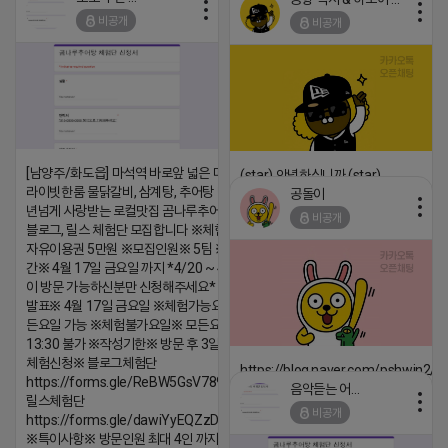
2026-04-18 17:18
2026-04-18 17:15
비공개
비공개
댓글:20개
댓글:20개
[남양주/화도읍] 마석역 바로앞 넓은 매장과, 프
(star) 안녕하십니까 (star)
라이빗한룸 물닭갈비, 삼계탕, 추어탕 맛집 10
공돌이
2026-04-18 17:12
년넘게 사랑받는 로컬맛집 곰나루추어탕에서
비공개
블로그, 릴스 체험단 모집합니다 ※체험메뉴※
댓글:20개
자유이용권 5만원 ※모집인원※ 5팀 ※모집기
간※ 4월 17일 금요일 까지 *4/20 ~ 4/26 사
이 방문 가능하신분만 신청해주세요* ※체험단
발표※ 4월 17일 금요일 ※체험가능요일※ 모
든요일 가능 ※체험불가요일※ 모든요일 12 ~
13:30 불가 ※작성기한※ 방문 후 3일 이내 ※
체험신청※ 블로그체험단
https://blog.naver.com/pshwin2/
https://forms.gle/ReBW5GsV789ur2Pz6
음악듣는 어피치
2026-04-18 17:12
릴스체험단
비공개
https://forms.gle/dawiYyEQZzDdqf8W8
댓글:20개
※특이사항※ 방문인원 최대 4인 까지 가능 체