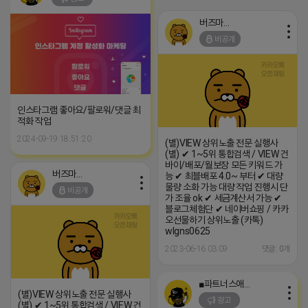
버즈마케팅
비공개
인스타그램 좋아요/팔로워/댓글 최
적화 작업
2024-09-19 18:51:20
(별)VIEW 상위노출 전문 실행사
(별) ✔ 1~5위 통합검색 / VIEW 건
바이/배포/월보장 모든 키워드 가
버즈마케팅
능 ✔ 최블배포 4.0~ 부터 ✔ 대량
물량 소화 가능 대량 작업 진행시 단
비공개
가 조율 ok ✔ 세금계산서 가능 ✔
블로그체험단 ✔ 네이버쇼핑 / 카카
오선물하기 상위노출 (카톡)
wlgns0625
2023-06-16 03:09
댓글: 0개
■파트너스애드온■
(별)VIEW 상위노출 전문 실행사
광고
(별) ✔ 1~5위 통합검색 / VIEW 건