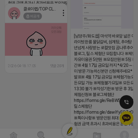
험권 금액 초과시 초과비용은 본인부담입니다.
클로이랩/TOP CLASS
2026-04-18 17:13
비공개
댓글:20개
[남양주/화도읍] 마석역 바로앞 넓은 매장
라이빗한룸 물닭갈비, 삼계탕, 추어탕 맛집
년넘게 사랑받는 로컬맛집 곰나루추어
블로그, 릴스 체험단 모집합니다 ※체험
자유이용권 5만원 ※모집인원※ 5팀 ※
간※ 4월 17일 금요일 까지 *4/20 ~ 4/
2026-04-18 17:05
댓글:20개
이 방문 가능하신분만 신청해주세요* 
발표※ 4월 17일 금요일 ※체험가능요일
든요일 가능 ※체험불가요일※ 모든요일 1
13:30 불가 ※작성기한※ 방문 후 3일 
체험신청※ 블로그체험단
https://forms.gle/ReBW5GsV789u
릴스체험단
https://forms.gle/dawiYyEQZzDd
※특이사항※ 방문인원 최대 4인 까지 가
험권 금액 초과시 초과비용은 본인부담입
2026-04-18 17:12