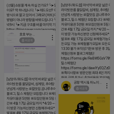
[남양주/화도읍] 마석역 바로앞 넓은 매장
(선물)쇼핑몰 계속 하실 건가요? ╰➤열심히 해도 안되는
라이빗한룸 물닭갈비, 삼계탕, 추어탕 맛집
이유? 딱 하나입니다. ╰➤레드오션? 아니요! ╰➤모두 같은
년넘게 사랑받는 로컬맛집 곰나루추어
방식으로 팔고 있어서 그래요! (하트)이번엔 다릅니다. ╰➤
블로그, 릴스 체험단 모집합니다 ※체험
방법이 아니라 방향을 바꿔드립니다 ╰➤4월 21일(화) 저
자유이용권 5만원 ※모집인원※ 5팀 ※
녁9시 ╰➤지금 구조를 바꿀 마지막 기회
간※ 4월 17일 금요일 까지 *4/20 ~ 4/
https://blog.naver.com/eocomim/224250518436
이 방문 가능하신분만 신청해주세요* 
호호 부는 튜브
2026-04-18 17:15
발표※ 4월 17일 금요일 ※체험가능요일
비공개
댓글:20개
든요일 가능 ※체험불가요일※ 모든요일 1
13:30 불가 ※작성기한※ 방문 후 3일 
체험신청※ 블로그체험단
https://forms.gle/ReBW5GsV789u
릴스체험단
https://forms.gle/dawiYyEQZzDd
※특이사항※ 방문인원 최대 4인 까지 가
험권 금액 초과시 초과비용은 본인부담입
[남양주/화도읍] 마석역 바로앞 넓은 매장과, 프
공항 택시 & 하노이 렌트카
라이빗한룸 물닭갈비, 삼계탕, 추어탕 맛집 10
2026-04-18 17:18
비공개
년넘게 사랑받는 로컬맛집 곰나루추어탕에서
댓글:20개
블로그, 릴스 체험단 모집합니다 ※체험메뉴※
자유이용권 5만원 ※모집인원※ 5팀 ※모집기
간※ 4월 17일 금요일 까지 *4/20 ~ 4/26 사
이 방문 가능하신분만 신청해주세요* ※체험단
발표※ 4월 17일 금요일 ※체험가능요일※ 모