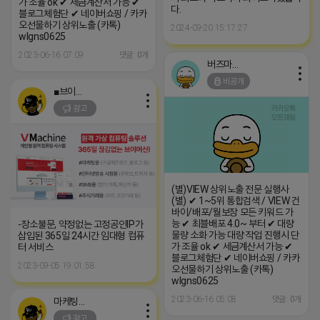
가 조율 ok ✔ 세금계산서 가능 ✔
다.
블로그체험단 ✔ 네이버쇼핑 / 카카
오선물하기 상위노출 (카톡)
2024-09-20 15:17:27
wlgns0625
2023-06-16 07:09
댓글: 0개
버즈마케팅
비공개
■브이머신■
광고
(별)VIEW 상위노출 전문 실행사
(별) ✔ 1~5위 통합검색 / VIEW 건
바이/배포/월보장 모든 키워드 가
능 ✔ 최블배포 4.0~ 부터 ✔ 대량
-장소불문, 약정없는 고정공인IP가
물량 소화 가능 대량 작업 진행시 단
삽입된 365일 24시간 임대형 컴퓨
가 조율 ok ✔ 세금계산서 가능 ✔
터 서비스
블로그체험단 ✔ 네이버쇼핑 / 카카
2023-09-05 19:01:58
오선물하기 상위노출 (카톡)
wlgns0625
2023-06-16 05:08
댓글: 0개
마케팅스토어
광고