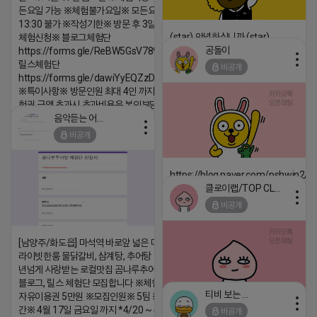
든요일 가능 ※체험불가요일※ 모든요일 12 ~
13:30 불가 ※작성기한※ 방문 후 3일 이내 ※
(star) 안녕하십니까 (star)
체험신청※ 블로그체험단
공돌이
https://forms.gle/ReBW5GsV789ur2Pz6
2026-04-18 17:12
릴스체험단
비공개
댓글:20개
https://forms.gle/dawiYyEQZzDdqf8W8
※특이사항※ 방문인원 최대 4인 까지 가능 체
험권 금액 초과시 초과비용은 본인부담입니다.
음악듣는 어피치
2026-04-18 17:13
비공개
댓글:20개
https://blog.naver.com/pshwin2/
클로이랩/TOP CLASS
2026-04-18 17:12
비공개
댓글:20개
[남양주/화도읍] 마석역 바로앞 넓은 매장과, 프
라이빗한룸 물닭갈비, 삼계탕, 추어탕 맛집 10
년넘게 사랑받는 로컬맛집 곰나루추어탕에서
블로그, 릴스 체험단 모집합니다 ※체험메뉴※
티비 보는 라이언
자유이용권 5만원 ※모집인원※ 5팀 ※모집기
간※ 4월 17일 금요일 까지 *4/20 ~ 4/26 사
비공개