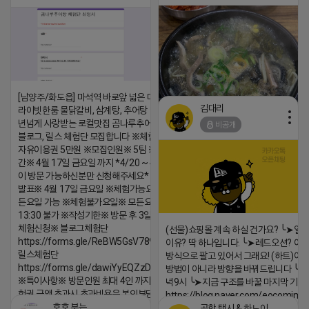
댓글:20개
[남양주/화도읍] 마석역 바로앞 넓은 매장과, 프
김대리
라이빗한룸 물닭갈비, 삼계탕, 추어탕 맛집 10
년넘게 사랑받는 로컬맛집 곰나루추어탕에서
비공개
블로그, 릴스 체험단 모집합니다 ※체험메뉴※
자유이용권 5만원 ※모집인원※ 5팀 ※모집기
https://m.blog.naver.com/wlgus
간※ 4월 17일 금요일 까지 *4/20 ~ 4/26 사
이 방문 가능하신분만 신청해주세요* ※체험단
2026-04-18 17:23
발표※ 4월 17일 금요일 ※체험가능요일※ 모
댓글:20개
든요일 가능 ※체험불가요일※ 모든요일 12 ~
13:30 불가 ※작성기한※ 방문 후 3일 이내 ※
체험신청※ 블로그체험단
(선물)쇼핑몰 계속 하실 건가요? ╰➤열
https://forms.gle/ReBW5GsV789ur2Pz6
이유? 딱 하나입니다. ╰➤레드오션? 아니
릴스체험단
방식으로 팔고 있어서 그래요! (하트)이번
https://forms.gle/dawiYyEQZzDdqf8W8
방법이 아니라 방향을 바꿔드립니다 ╰➤4월
※특이사항※ 방문인원 최대 4인 까지 가능 체
녁9시 ╰➤지금 구조를 바꿀 마지막 기회
험권 금액 초과시 초과비용은 본인부담입니다.
https://blog.naver.com/eocomim
호호 부는 튜브
공항 택시 & 하노이 렌트카