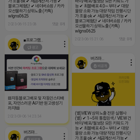
가 조율 ok ✔ 세금계산서 가능 ✔
바이/배포/월보장 모든 키워드 가
블로그체험단 ✔ 네이버쇼핑 / 카카
능 ✔ 최블배포 4.0~ 부터 ✔ 대량
오선물하기 상위노출 (카톡)
물량 소화 가능 대량 작업 진행시 단
wlgns0625
가 조율 ok ✔ 세금계산서 가능 ✔
블로그체험단 ✔ 네이버쇼핑 / 카카
2023-06-15 23:08
댓글: 0개
오선물하기 상위노출 (카톡)
wlgns0625
2023-06-15 21:06
댓글: 0개
■프로그램베이■
광고
버즈마케팅
비공개
▤자동블로그배포 및 자동인스타배
포, 자연스러운 AI기반 원고생성기
까지!▤
(별)VIEW 상위노출 전문 실행사
2023-09-06 14:23:34
(별) ✔ 1~5위 통합검색 / VIEW 건
바이/배포/월보장 모든 키워드 가
능 ✔ 최블배포 4.0~ 부터 ✔ 대량
버즈마케팅
물량 소화 가능 대량 작업 진행시 단
가 조율 ok ✔ 세금계산서 가능 ✔
비공개