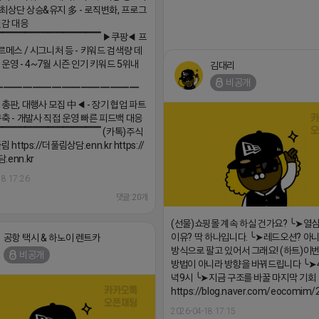
최상단 상승&유지 多 - 로직변화, 프로그
민감 대응
▔▔▔▔▔▔▔▔▔▔▔▔▔▔ ▶쿠팡◀ 프
르메스 / 시그니처 등 - 키워드 검색량 데
 운영 - 4~7월 시즌 인기 키워드 5위내
김대리
비공개
▔▔▔▔▔▔▔▔▔▔▔▔▔▔▔
 총판, 대행사 모집 中◀ - 장기 협업 파트
구축 - 개발사 직접 운영 빠른 피드백 대응
▔▔▔▔▔▔▔▔▔▔▔▔▔▔ (카톡)주식
 https://더풀림상담.enn.kr https://
enn.kr
https://m.blog.naver.com/wlgus
18 17:26
2026-04-18 17:23
댓글:20개
(선물)쇼핑몰 계속 하실 건가요? ╰➤열
이유? 딱 하나입니다. ╰➤레드오션? 아니
공항 택시 & 하노이 렌트카
방식으로 팔고 있어서 그래요! (하트)이번
비공개
방법이 아니라 방향을 바꿔드립니다 ╰➤4월
녁9시 ╰➤지금 구조를 바꿀 마지막 기회
https://blog.naver.com/eocomim
2026-04-18 17:15