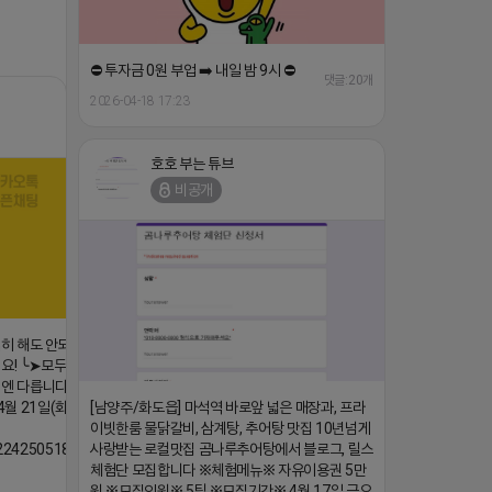
⛔️ 투자금 0원 부업 ➡️ 내일 밤 9시 ⛔️
댓글:20개
2026-04-18 17:23
호호 부는 튜브
비공개
1647/224253846149
댓글:20개
심히 해도 안되는
요! ╰➤모두 같은
엔 다릅니다. ╰➤
 21일(화) 저
[남양주/화도읍] 마석역 바로앞 넓은 매장과, 프라
이빗한룸 물닭갈비, 삼계탕, 추어탕 맛집 10년넘게
/224250518436
사랑받는 로컬맛집 곰나루추어탕에서 블로그, 릴스
체험단 모집합니다 ※체험메뉴※ 자유이용권 5만
원 ※모집인원※ 5팀 ※모집기간※ 4월 17일 금요