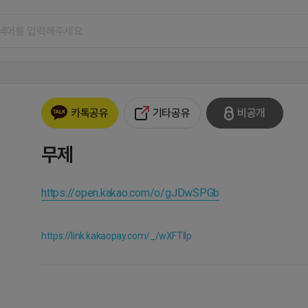
기타공유
비공개
카톡공유
무제
https://open.kakao.com/o/gJDwSPGb
https://link.kakaopay.com/_/wXFTllp