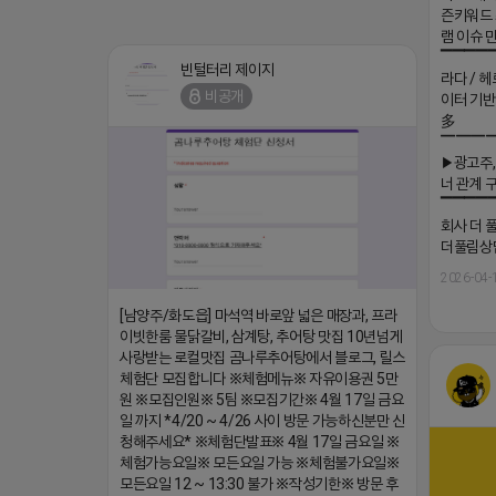
즌키워드 
램 이슈 
▔▔▔▔
빈털터리 제이지
라다 / 헤
비공개
이터 기반
多
▔▔▔
▶광고주,
너 관계 
▔▔▔▔
회사 더 풀림
더풀림상담.
2026-04-
[남양주/화도읍] 마석역 바로앞 넓은 매장과, 프라
이빗한룸 물닭갈비, 삼계탕, 추어탕 맛집 10년넘게
사랑받는 로컬맛집 곰나루추어탕에서 블로그, 릴스
체험단 모집합니다 ※체험메뉴※ 자유이용권 5만
원 ※모집인원※ 5팀 ※모집기간※ 4월 17일 금요
일 까지 *4/20 ~ 4/26 사이 방문 가능하신분만 신
청해주세요* ※체험단발표※ 4월 17일 금요일 ※
체험가능요일※ 모든요일 가능 ※체험불가요일※
모든요일 12 ~ 13:30 불가 ※작성기한※ 방문 후