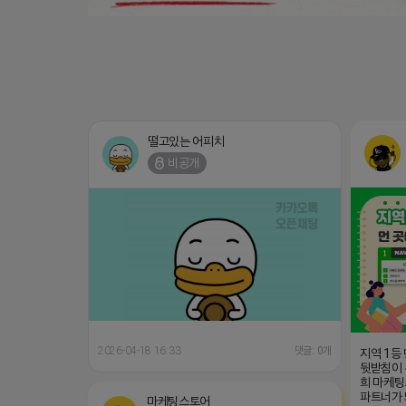
떨고있는 어피치
비공개
2026-04-18 16:33
댓글: 0개
지역 1등
뒷받침이 
희 마케팅
파트너가
마케팅스토어