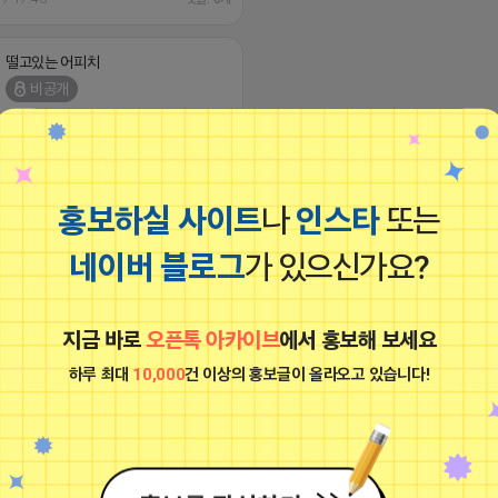
떨고있는 어피치
비공개
홍보하실 사이트
나
인스타
또는
네이버 블로그
가 있으신가요?
최저가 N사 블로그 실행사______ ★ 최적
 배포 - 꼼꼼한 일처리 방식 - 최적화 블로
지금 바로
오픈톡 아카이브
에서 홍보해 보세요
유 - 언더키워드 OK! - 빠른 피드백 OK! -
 OK! ★ 블로그/스마트블록 상위노출 -
하루 최대
10,000
건 이상의 홍보글이 올라오고 있습니다!
바이건 - 25일 월보장 - 모든 키워드 가
랜드 블로그 /블로그 월 관리 - 상위노출 로
포스팅 / 월 - 실제 사용 유저 서로이웃관
위노출 순위 노출 보고 - 블로그 최적화 작업
JLM45
17 15:33
댓글: 0개