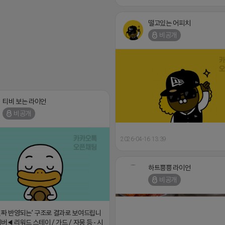
떨고있는 어피치
비공개
티비 보는 라이언
비공개
2026-04-16 13:39
하트뿅뿅 라이언
비공개
진짜 반영되는’ 구조로 결과로 보여드립니
버◀ 리워드 스테이 / 가드 / 자몽 등 - 시