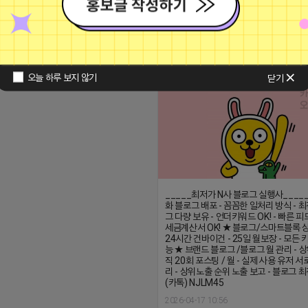
떨고있는 어피치
비공개
오늘 하루 보지 않기
닫기
_____최저가 N사 블로그 실행사_____
화 블로그 배포 - 꼼꼼한 일처리 방식 - 
그 다량 보유 - 언더키워드 OK! - 빠른 피드
세금계산서 OK! ★ 블로그/스마트블록 상
24시간 건바이건 - 25일 월보장 - 모든 
능 ★ 브랜드 블로그 /블로그 월 관리 - 
직 20회 포스팅 / 월 - 실제 사용 유저 
리 - 상위노출 순위 노출 보고 - 블로그 
(카톡) NJLM45
2026-04-17 10:56