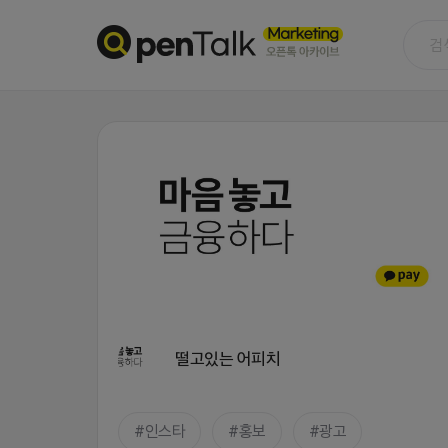
떨고있는 어피치
인스타
홍보
광고