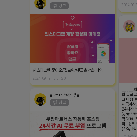
2024-09-2
광고
인스타그램 좋아요/팔로워/댓글 최적화 작업
2024-09-19 18:51:20
_____
화 블로그
■파트너스애드온■
그 다량 보
광고
세금계산서
24시간 건
능 ★ 브
직 20회 
리 - 상
(카톡) N
2026-04-