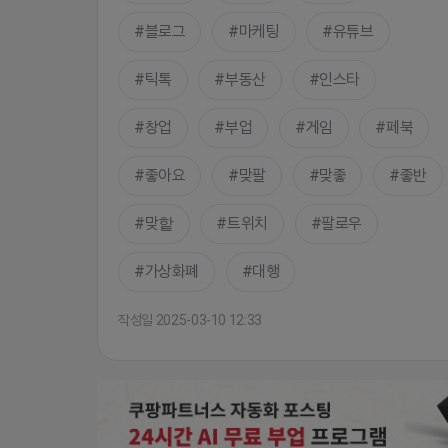
블로그
마케팅
유튜브
틱톡
부동산
인스타
창업
부업
게임
페북
좋아요
맞팔
맞좋
좋반
맞핱
트위치
팔로우
가상화폐
대행
작성일 2025-03-10 12:33