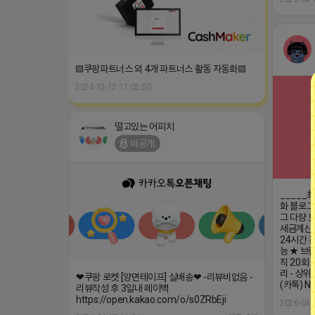
▤쿠팡파트너스 외 4개 파트너스 활동 자동화▤
2024-12-12 17:02:50
떨고있는 어피치
비공개
_____
화 블로그
그 다량 보
세금계산서
24시간 건
능 ★ 브
직 20회 
리 - 상
❤쿠팡 로켓 [양면테이프] 실배송❤ -리뷰비없음 -
(카톡) N
리뷰작성 후 3일내 페이백
https://open.kakao.com/o/s0ZRbEji
2026-04-