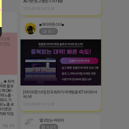
AI기반 원고생성기 까지!▤
2023-09-06 14:23:34
■아이피몬스터■
광고
_ ★ 최적
최적화 블로
백 OK! -
[아이피몬스터] 전국 최저가 마케팅용 KT아이피서
위노출 -
비스!!
키워드 가
상위노출 로
2023-09-06 14:23:39
서로이웃관
최적화 작업
떨고있는 어피치
댓글: 0개
비공개