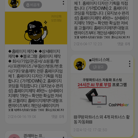
체 1. 홈페이지 디자인 기획을 직접
비공개
합니다. (가격DOWN) 2. 홈페이지
코딩을 직접합니다. (유지보수 편리
성) 홈페이지제작 49만~ 상세페이
지제작 19만~ 확연한 확실한 저비
용 고퀄리티 홈페이지제작!! 대형프
랜차이즈부터 개인상세페이지까
지!! 방향성에 대한 고민 확실하게 잡
아 드리겠습니다. 관리가 안되고 있
2026-04-17 12:23
댓글: 0개
는 홈페이지 유지보수도 해드립니
◆홈페이지 제작◆ ◆상세페이지
다:) (콜)상담문의(콜) 1666-6535
제작◆ ◆블로그형 홈페이지 제작
(콜)상담문의(콜) 1666-6535 모
■파트너스애드온■
◆ 회사/기업/관공서/쇼핑몰/행
바일 상담은 밑 링크 클릭
사/프렌차이즈 /부동산/병원/변호
광고
http://pf.kakao.com/_xjIxiJxj
사/기타 맞춤제작 전문 홈페이지업
체 1. 홈페이지 디자인 기획을 직접
합니다. (가격DOWN) 2. 홈페이지
코딩을 직접합니다. (유지보수 편리
성) 홈페이지제작 49만~ 상세페이
지제작 19만~ 확연한 확실한 저비
용 고퀄리티 홈페이지제작!! 대형프
랜차이즈부터 개인상세페이지까
지!! 방향성에 대한 고민 확실하게 잡
아 드리겠습니다. 관리가 안되고 있
▤쿠팡파트너스 외 4개 파트너스 활
2026-04-16 19:04
댓글: 0개
는 홈페이지 유지보수도 해드립니
동 자동화▤
다:) (콜)상담문의(콜) 1666-6535
2024-12-12 17:02:50
(콜)상담문의(콜) 1666-6535 모
바일 상담은 밑 링크 클릭
경례하는 프로도