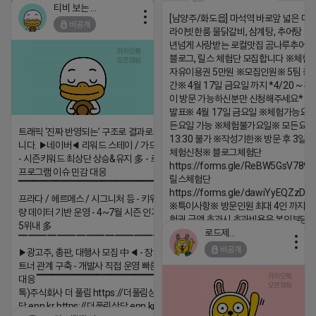
티비 보는 라이언
[남양주/화도읍] 마석역 바로앞 넓은 매장
비공개
라이빗한룸 물닭갈비, 삼계탕, 추어탕 맛집
2026-04-18 17:05
댓글:20개
년넘게 사랑받는 로컬맛집 곰나루추어
블로그, 릴스 체험단 모집합니다 ※체험
자유이용권 5만원 ※모집인원※ 5팀 ※
간※ 4월 17일 금요일 까지 *4/20 ~ 4/
이 방문 가능하신분만 신청해주세요* 
발표※ 4월 17일 금요일 ※체험가능요일
든요일 가능 ※체험불가요일※ 모든요일 1
트래픽 ‘진짜 반영되는’ 구조로 결과로 보여드립
13:30 불가 ※작성기한※ 방문 후 3일 
니다. ▶네이버◀ 리워드 스테이 / 가드 / 자몽 등
체험신청※ 블로그체험단
- 시즌키워드 최상단 상승&유지 多 - 로직변화,
https://forms.gle/ReBW5GsV789u
프로그램 이슈 민감 대응
릴스체험단
▔▔▔▔▔▔▔▔▔▔▔▔▔▔▔▔▔▔ ▶쿠팡◀
https://forms.gle/dawiYyEQZzDd
프라다 / 헤르메스 / 시그니처 등 - 키워드 검색
※특이사항※ 방문인원 최대 4인 까지 가
량 데이터 기반 운영 - 4~7월 시즌 인기 키워드
험권 금액 초과시 초과비용은 본인부담입
5위내 多
로드제인
▔▔▔▔▔▔▔▔▔▔▔▔▔▔▔▔▔▔
2026-04-18 17:12
비공개
▶광고주, 총판, 대행사 모집 中◀ - 장기 협업 파
댓글:20개
트너 관계 구축 - 개발사 직접 운영 빠른 피드백
대응 ▔▔▔▔▔▔▔▔▔▔▔▔▔▔▔▔▔▔ (카
톡)주식회사 더 풀림 https://더풀림상
담.enn.kr https://더풀림상담.enn.kr