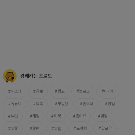
경례하는 프로도
인스타
홍보
광고
블로그
마케팅
유튜브
틱톡
부동산
인스타
창업
부업
게임
페북
좋아요
맞팔
맞좋
좋반
맞핱
트위치
팔로우