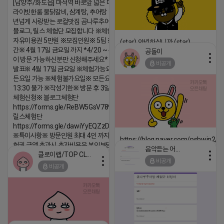
[남양주/화도읍] 마석역 바로앞 넓은 매장과, 프
라이빗한룸 물닭갈비, 삼계탕, 추어탕 맛집 10
년넘게 사랑받는 로컬맛집 곰나루추어탕에서
블로그, 릴스 체험단 모집합니다 ※체험메뉴※
자유이용권 5만원 ※모집인원※ 5팀 ※모집기
(star) 안녕하십니까 (star)
간※ 4월 17일 금요일 까지 *4/20 ~ 4/26 사
공돌이
2026-04-18 17:12
이 방문 가능하신분만 신청해주세요* ※체험단
비공개
발표※ 4월 17일 금요일 ※체험가능요일※ 모
댓글:20개
든요일 가능 ※체험불가요일※ 모든요일 12 ~
13:30 불가 ※작성기한※ 방문 후 3일 이내 ※
체험신청※ 블로그체험단
https://forms.gle/ReBW5GsV789ur2Pz6
릴스체험단
https://forms.gle/dawiYyEQZzDdqf8W8
※특이사항※ 방문인원 최대 4인 까지 가능 체
https://blog.naver.com/pshwin2/
험권 금액 초과시 초과비용은 본인부담입니다.
음악듣는 어피치
2026-04-18 17:12
클로이랩/TOP CLASS
2026-04-18 17:13
비공개
비공개
댓글:20개
댓글:20개