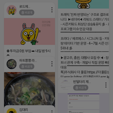
다:) (콜)상담문의(콜) 1666-6535
(콜)상담문의(콜) 1666-6535 모
로드제인
바일 상담은 밑 링크 클릭
http://pf.kakao.com/_xjIxiJxj
비공개
트래픽 ‘진짜 반영되는’ 구조로 결과로 
니다. ▶네이버◀ 리워드 스테이 / 가드 /
- 시즌키워드 최상단 상승&유지 多 - 로
프로그램 이슈 민감 대응
▔▔▔▔▔▔▔▔▔▔▔▔▔▔▔▔▔▔ 
프라다 / 헤르메스 / 시그니처 등 - 키워
량 데이터 기반 운영 - 4~7월 시즌 인기
5위내 多
⛔️ 투자금 0원 부업 ➡️ 내일 밤 9시
▔▔▔▔▔▔▔▔▔▔▔▔▔▔▔
⛔️
▶광고주, 총판, 대행사 모집 中◀ - 장기
하트뿅뿅 라이언
트너 관계 구축 - 개발사 직접 운영 빠른
2026-04-18 17:23
비공개
대응 ▔▔▔▔▔▔▔▔▔▔▔▔▔▔▔▔▔▔
댓글:20개
톡)주식회사 더 풀림 https://더풀림상
담.enn.kr https://더풀림상담.enn.kr
빈털터리 제이지
2026-04-18 17:26
비공개
댓글:20개
김대리