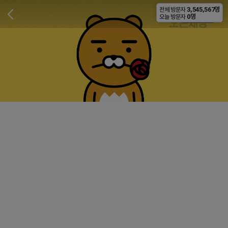
3,545,567명
전체 방문자
비공개
0명
오늘 방문자