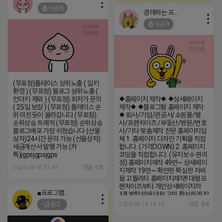
http://pf.kakao.com/_xjIxiJxj
비공개
경례하는 프로도
비공개
(무표정)플레이스 상위노출 ( 일키
환영 ) (무표정) 블로그 상위노출 (
언더키 제외 ) (무표정) 최저가 문의
◆홈페이지 제작◆ ◆상세페이지
( 25일 보장 ) (무표정) 플레이스 순
제작◆ ◆블로그형 홈페이지 제작
위 미친듯이 올라갑니다 (무표정)
◆ 회사/기업/관공서/쇼핑몰/행
순위상승 트래픽 (무표정) 순위상승
사/프렌차이즈 /부동산/병원/변호
블로그배포 가장 쉬웠습니다 (선물
사/기타 맞춤제작 전문 홈페이지업
상자)24시간 문의 가능 (선물상자)
체 1. 홈페이지 디자인 기획을 직접
세금계산서 발행 가능 (카
합니다. (가격DOWN) 2. 홈페이지
톡)jgpsjgpsjgps
코딩을 직접합니다. (유지보수 편리
성) 홈페이지제작 49만~ 상세페이
2026-04-16 17:49
댓글: 0개
지제작 19만~ 확연한 확실한 저비
용 고퀄리티 홈페이지제작!! 대형프
랜차이즈부터 개인상세페이지까
■프로그램베이■
지!! 방향성에 대한 고민 확실하게 잡
아 드리겠습니다. 관리가 안되고 있
2026-04-16 14:14
댓글: 0개
광고
는 홈페이지 유지보수도 해드립니
다:) (콜)상담문의(콜) 1666-6535