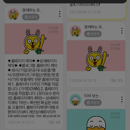
용 KT아이피서비스!!
경례하는 프로도
2023-09-06 14:23:39
비공개
경례하는 프로도
비공개
◆홈페이지 제작◆ ◆상세페이지
제작◆ ◆블로그형 홈페이지 제작
◆ 회사/기업/관공서/쇼핑몰/행
사/프렌차이즈 /부동산/병원/변호
사/기타 맞춤제작 전문 홈페이지업
2026-04-16 09:13
댓글: 0개
체 1. 홈페이지 디자인 기획을 직접
합니다. (가격DOWN) 2. 홈페이지
코딩을 직접합니다. (유지보수 편리
티비 보는 라이언
성) 홈페이지제작 49만~ 상세페이
지제작 19만~ 확연한 확실한 저비
비공개
용 고퀄리티 홈페이지제작!! 대형프
랜차이즈부터 개인상세페이지까
지!! 방향성에 대한 고민 확실하게 잡
아 드리겠습니다. 관리가 안되고 있
2026-04-16 10:10
댓글: 0개
는 홈페이지 유지보수도 해드립니