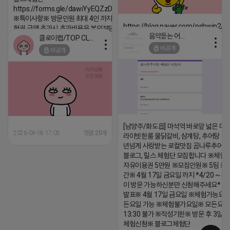
https://forms.gle/dawiYyEQZzDdqf8W8
※특이사항※ 방문인원 최대 4인 까지 가능 체
https://blog.naver.com/pshwin2/
험권 금액 초과시 초과비용은 본인부담입니다.
음악듣는 어피치
클로이랩/TOP CLASS
2026-04-18 17:12
2026-04-18 17:13
비공개
비공개
댓글:20개
댓글:20개
[남양주/화도읍] 마석역 바로앞 넓은 매장
2026-04-18 17:05
댓글:20개
라이빗한룸 물닭갈비, 삼계탕, 추어탕 맛집
년넘게 사랑받는 로컬맛집 곰나루추어
블로그, 릴스 체험단 모집합니다 ※체험
자유이용권 5만원 ※모집인원※ 5팀 ※
간※ 4월 17일 금요일 까지 *4/20 ~ 4/
이 방문 가능하신분만 신청해주세요* 
발표※ 4월 17일 금요일 ※체험가능요일
든요일 가능 ※체험불가요일※ 모든요일 1
13:30 불가 ※작성기한※ 방문 후 3일 
체험신청※ 블로그체험단