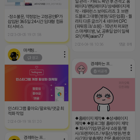
일 관리 - 키워드 확인 후 견적 2. 홈
페이지/랜딩페이지/상세페이지제
작 - 레퍼런스 보여드리죠. 3. 브랜
드블로그 대행­ (병원/모든업종) - 퀄
-장소불문, 약정없는 고정공인IP가
리티 다른 글쓰기 4. 네이버 CPC
삽입된 365일 24시간 임대형 컴퓨
(파워링크/쇼핑) - 10년차 퍼포먼
터 서비스
스 마케터 밤, 낮, 공휴일 없이 일해
2023-09-05 19:01:58
요! (카톡)aian77
2026-04-18 10:36
댓글: 0개
마케팅스토어
광고
경례하는 프로도
비공개
인스타그램 좋아요/팔로워/댓글 최
적화 작업
◆홈페이지 제작◆ ◆상세페이지
2024-09-19 18:51:20
제작◆ ◆블로그형 홈페이지 제작
◆ 회사/기업/관공서/쇼핑몰/행
사/프렌차이즈 /부동산/병원/변호
경례하는 프로도
사/기타 맞춤제작 전문 홈페이지업