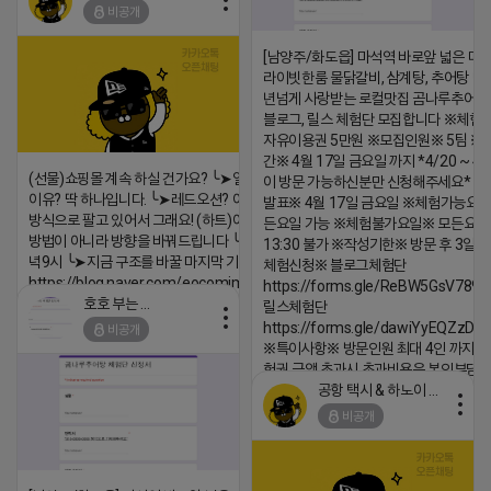
비공개
[남양주/화도읍] 마석역 바로앞 넓은 매장
https://m.blog.naver.com/wlgus1647/224253846149
라이빗한룸 물닭갈비, 삼계탕, 추어탕 맛집
년넘게 사랑받는 로컬맛집 곰나루추어
2026-04-18 17:23
블로그, 릴스 체험단 모집합니다 ※체험
댓글:20개
자유이용권 5만원 ※모집인원※ 5팀 ※
간※ 4월 17일 금요일 까지 *4/20 ~ 4/
(선물)쇼핑몰 계속 하실 건가요? ╰➤열심히 해도 안되는
이 방문 가능하신분만 신청해주세요* 
이유? 딱 하나입니다. ╰➤레드오션? 아니요! ╰➤모두 같은
발표※ 4월 17일 금요일 ※체험가능요일
방식으로 팔고 있어서 그래요! (하트)이번엔 다릅니다. ╰➤
든요일 가능 ※체험불가요일※ 모든요일 1
방법이 아니라 방향을 바꿔드립니다 ╰➤4월 21일(화) 저
13:30 불가 ※작성기한※ 방문 후 3일 
녁9시 ╰➤지금 구조를 바꿀 마지막 기회
체험신청※ 블로그체험단
https://blog.naver.com/eocomim/224250518436
https://forms.gle/ReBW5GsV789u
호호 부는 튜브
릴스체험단
2026-04-18 17:15
https://forms.gle/dawiYyEQZzDd
비공개
댓글:20개
※특이사항※ 방문인원 최대 4인 까지 가
험권 금액 초과시 초과비용은 본인부담입
공항 택시 & 하노이 렌트카
2026-04-18 17:18
비공개
댓글:20개