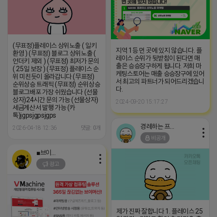
(무표정)플레이스 상위노출 ( 일키
지역 1등 먼 곳에 있지 않습니다. 플
환영 ) (무표정) 블로그 상위노출 (
레이스 순위가 뒷받침이 된다면 매
언더키 제외 ) (무표정) 최저가 문의
출은 승승장구하게 됩니다. 저희 마
( 25일 보장 ) (무표정) 플레이스 순
케팅스토어는 매출 승승장구에 있어
위 미친듯이 올라갑니다 (무표정)
서 최고의 파트너가 되어드리겠습니
순위상승 트래픽 (무표정) 순위상승
다.
블로그배포 가장 쉬웠습니다 (선물
상자)24시간 문의 가능 (선물상자)
2024-09-20 15:17:27
세금계산서 발행 가능 (카
톡)jgpsjgpsjgps
경례하는 프로도
2026-04-18 12:36
댓글: 0개
비공개
■브이머신■
광고
제가 진짜 잘합니다 1. 플레이스 25