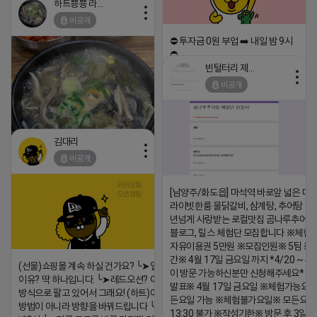
하트뿅뿅 라이언
2026-04-18 17:26
비공개
댓글:20개
⛔️ 투자금 0원 부업 ➡️ 내일 밤 9시
⛔️
빈털터리 제이지
2026-04-18 17:23
비공개
댓글:20개
김대리
비공개
[남양주/화도읍] 마석역 바로앞 넓은 매장
https://m.blog.naver.com/wlgus1647/224253846149
라이빗한룸 물닭갈비, 삼계탕, 추어탕 맛집
2026-04-18 17:23
년넘게 사랑받는 로컬맛집 곰나루추어
블로그, 릴스 체험단 모집합니다 ※체험
댓글:20개
자유이용권 5만원 ※모집인원※ 5팀 ※
간※ 4월 17일 금요일 까지 *4/20 ~ 4/
(선물)쇼핑몰 계속 하실 건가요? ╰➤열심히 해도 안되는
이 방문 가능하신분만 신청해주세요* 
이유? 딱 하나입니다. ╰➤레드오션? 아니요! ╰➤모두 같은
발표※ 4월 17일 금요일 ※체험가능요일
방식으로 팔고 있어서 그래요! (하트)이번엔 다릅니다. ╰➤
든요일 가능 ※체험불가요일※ 모든요일 1
방법이 아니라 방향을 바꿔드립니다 ╰➤4월 21일(화) 저
13:30 불가 ※작성기한※ 방문 후 3일 