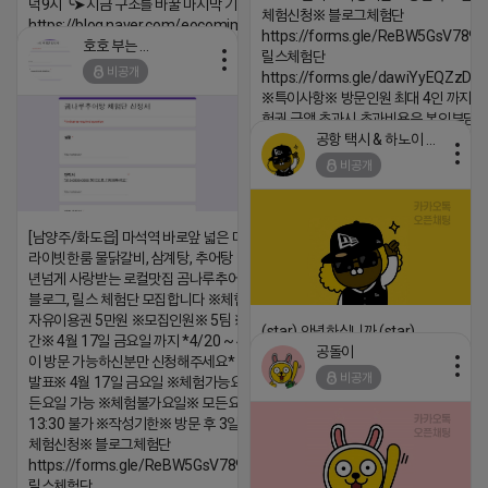
녁9시 ╰➤지금 구조를 바꿀 마지막 기회
체험신청※ 블로그체험단
https://blog.naver.com/eocomim/224250518436
https://forms.gle/ReBW5GsV789u
호호 부는 튜브
2026-04-18 17:15
릴스체험단
비공개
https://forms.gle/dawiYyEQZzDd
댓글:20개
※특이사항※ 방문인원 최대 4인 까지 가
험권 금액 초과시 초과비용은 본인부담입
공항 택시 & 하노이 렌트카
2026-04-18 17:18
비공개
댓글:20개
[남양주/화도읍] 마석역 바로앞 넓은 매장과, 프
라이빗한룸 물닭갈비, 삼계탕, 추어탕 맛집 10
년넘게 사랑받는 로컬맛집 곰나루추어탕에서
블로그, 릴스 체험단 모집합니다 ※체험메뉴※
자유이용권 5만원 ※모집인원※ 5팀 ※모집기
(star) 안녕하십니까 (star)
간※ 4월 17일 금요일 까지 *4/20 ~ 4/26 사
공돌이
이 방문 가능하신분만 신청해주세요* ※체험단
2026-04-18 17:12
비공개
발표※ 4월 17일 금요일 ※체험가능요일※ 모
댓글:20개
든요일 가능 ※체험불가요일※ 모든요일 12 ~
13:30 불가 ※작성기한※ 방문 후 3일 이내 ※
체험신청※ 블로그체험단
https://forms.gle/ReBW5GsV789ur2Pz6
릴스체험단