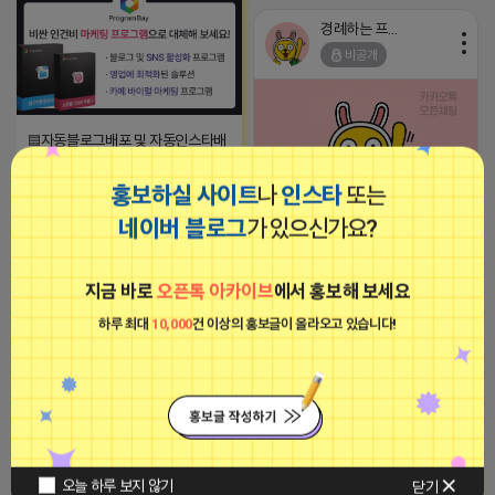
(콜)상담문의(콜) 1666-6535 모
바일 상담은 밑 링크 클릭
경례하는 프로도
http://pf.kakao.com/_xjIxiJxj
비공개
▤자동블로그배포 및 자동인스타배
포, 자연스러운 AI기반 원고생성기
까지!▤
홍보하실 사이트
나
인스타
또는
2023-09-06 14:23:34
네이버 블로그
가 있으신가요?
2026-04-16 11:17
댓글: 0개
경례하는 프로도
비공개
지금 바로
오픈톡 아카이브
에서 홍보해 보세요
■아이피몬스터■
광고
하루 최대
10,000
건 이상의 홍보글이 올라오고 있습니다!
2026-04-16 10:12
댓글: 0개
오늘 하루 보지 않기
닫기
[아이피몬스터] 전국 최저가 마케팅