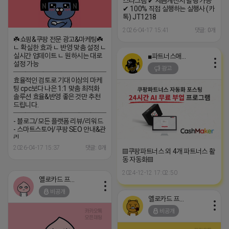
스타그램 ✔ 세금계산서 발행 가능
✔ 100% 직접 실행하는 실행사 (카
톡) JT1218
2026-04-17 15:41
댓글: 0개
☘️쇼핑&쿠팡 전문 광고&마케팅☘️
ㄴ 확실한 효과 ㄴ 반영 맞춤 설정 ㄴ
실시간 업데이트 ㄴ 원하시는 대로
■파트너스애드온■
설정 가능
광고
─────────────────
효율적인 검토로 기대 이상의 마케
팅 cpc보다 나은 1:1 맞춤 최적화
솔루션 효율&반영 좋은 것만 추천
드립니다.
─────────────────
- 블로그/모든 플랫폼 리뷰/리워드
- 스마트스토어/쿠팡 SEO 안내&관
리
─────────────────
2026-04-17 15:37
댓글: 0개
▤쿠팡파트너스 외 4개 파트너스 활
(카톡) pp235
동 자동화▤
2024-12-12 17:02:50
옐로카드 프로도
비공개
옐로카드 프로도
비공개