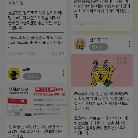
출은 승승장구하게 됩니다. 저희 마
설정 가능
케팅스토어는 매출 승승장구에 있어
─────────────────
서 최고의 파트너가 되어드리겠습니
효율적인 검토로 기대 이상의 마케
다.
팅 cpc보다 나은 1:1 맞춤 최적화
솔루션 효율&반영 좋은 것만 추천
2024-09-20 15:17:27
드립니다.
─────────────────
- 블로그/모든 플랫폼 리뷰/리워드
옐로카드 프로도
- 스마트스토어/쿠팡 SEO 안내&관
비공개
리
─────────────────
2026-04-17 19:52
댓글: 0개
(카톡) pp235
■브이머신■
광고
☘️쇼핑&쿠팡 전문 광고&마케팅☘️
ㄴ 확실한 효과 ㄴ 반영 맞춤 설정 ㄴ
실시간 업데이트 ㄴ 원하시는 대로
설정 가능
─────────────────
효율적인 검토로 기대 이상의 마케
팅 cpc보다 나은 1:1 맞춤 최적화
-장소불문, 약정없는 고정공인IP가
솔루션 효율&반영 좋은 것만 추천
삽입된 365일 24시간 임대형 컴퓨
드립니다.
터 서비스