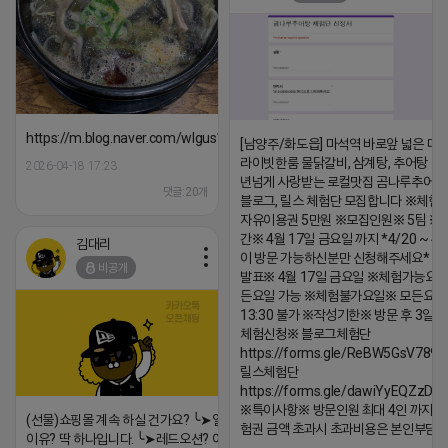
댓글:20개
https://m.blog.naver.com/wlgus1647/224253846149
[남양주/화도읍] 마석역 바로앞 넓은 매장
라이빗한룸 물닭갈비, 삼계탕, 추어탕 맛집
2026-04-18 17:23
년넘게 사랑받는 로컬맛집 곰나루추어
댓글:20개
블로그, 릴스 체험단 모집합니다 ※체험
자유이용권 5만원 ※모집인원※ 5팀 ※
간※ 4월 17일 금요일 까지 *4/20 ~ 4/
김대리
이 방문 가능하신분만 신청해주세요* 
비공개
발표※ 4월 17일 금요일 ※체험가능요일
든요일 가능 ※체험불가요일※ 모든요일 1
13:30 불가 ※작성기한※ 방문 후 3일 
체험신청※ 블로그체험단
https://forms.gle/ReBW5GsV789u
릴스체험단
https://forms.gle/dawiYyEQZzDd
※특이사항※ 방문인원 최대 4인 까지 가
(선물)쇼핑몰 계속 하실 건가요? ╰➤열심히 해도 안되는
험권 금액 초과시 초과비용은 본인부담입
이유? 딱 하나입니다. ╰➤레드오션? 아니요! ╰➤모두 같은