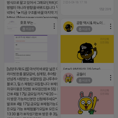
방식으로 팔고 있어서 그래요! (하트)이번엔 다릅니다. ╰➤
2026-04-18 17:18
방법이 아니라 방향을 바꿔드립니다 ╰➤4월 21일(화) 저
댓글:20개
녁9시 ╰➤지금 구조를 바꿀 마지막 기회
https://blog.naver.com/eocomim/224250518436
호호 부는 튜브
공항 택시 & 하노이 렌트카
2026-04-18 17:15
비공개
비공개
댓글:20개
[남양주/화도읍] 마석역 바로앞 넓은 매장과, 프
(star) 안녕하십니까 (star)
라이빗한룸 물닭갈비, 삼계탕, 추어탕 맛집 10
공돌이
2026-04-18 17:12
년넘게 사랑받는 로컬맛집 곰나루추어탕에서
비공개
댓글:20개
블로그, 릴스 체험단 모집합니다 ※체험메뉴※
자유이용권 5만원 ※모집인원※ 5팀 ※모집기
간※ 4월 17일 금요일 까지 *4/20 ~ 4/26 사
이 방문 가능하신분만 신청해주세요* ※체험단
발표※ 4월 17일 금요일 ※체험가능요일※ 모
든요일 가능 ※체험불가요일※ 모든요일 12 ~
13:30 불가 ※작성기한※ 방문 후 3일 이내 ※