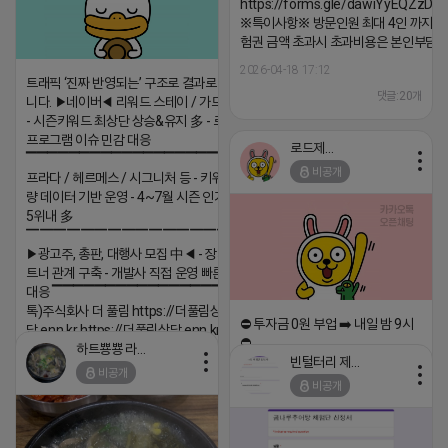
https://forms.gle/dawiYyEQZzDd
※특이사항※ 방문인원 최대 4인 까지 가
험권 금액 초과시 초과비용은 본인부담입
2026-04-18 17:12
트래픽 ‘진짜 반영되는’ 구조로 결과로 보여드립
댓글:20개
니다. ▶네이버◀ 리워드 스테이 / 가드 / 자몽 등
- 시즌키워드 최상단 상승&유지 多 - 로직변화,
프로그램 이슈 민감 대응
로드제인
▔▔▔▔▔▔▔▔▔▔▔▔▔▔▔▔▔▔ ▶쿠팡◀
비공개
프라다 / 헤르메스 / 시그니처 등 - 키워드 검색
량 데이터 기반 운영 - 4~7월 시즌 인기 키워드
5위내 多
▔▔▔▔▔▔▔▔▔▔▔▔▔▔▔▔▔▔
▶광고주, 총판, 대행사 모집 中◀ - 장기 협업 파
트너 관계 구축 - 개발사 직접 운영 빠른 피드백
대응 ▔▔▔▔▔▔▔▔▔▔▔▔▔▔▔▔▔▔ (카
톡)주식회사 더 풀림 https://더풀림상
⛔️ 투자금 0원 부업 ➡️ 내일 밤 9시
담.enn.kr https://더풀림상담.enn.kr
⛔️
하트뿅뿅 라이언
2026-04-18 17:26
빈털터리 제이지
2026-04-18 17:23
비공개
댓글:20개
비공개
댓글:20개