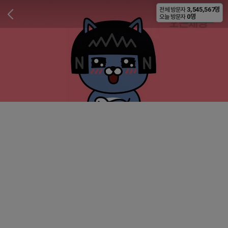
3,545,567명
전체 방문자
비공개
0명
오늘 방문자