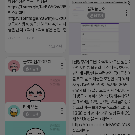
체험신청※ 블로그체험단
https://blog.naver.com/pshwin2/
https://forms.gle/ReBW5GsV789ur2Pz6
음악듣는 어피치
2026-04-18 17:12
릴스체험단
비공개
https://forms.gle/dawiYyEQZzDdqf8W8
댓글:20개
※특이사항※ 방문인원 최대 4인 까지 가능 체
험권 금액 초과시 초과비용은 본인부담입니다.
2026-04-18 17:13
댓글:20개
클로이랩/TOP CLASS
[남양주/화도읍] 마석역 바로앞 넓은 매장
라이빗한룸 물닭갈비, 삼계탕, 추어탕 맛집
비공개
년넘게 사랑받는 로컬맛집 곰나루추어
블로그, 릴스 체험단 모집합니다 ※체험
자유이용권 5만원 ※모집인원※ 5팀 ※
간※ 4월 17일 금요일 까지 *4/20 ~ 4/
이 방문 가능하신분만 신청해주세요* 
발표※ 4월 17일 금요일 ※체험가능요일
티비 보는 라이언
든요일 가능 ※체험불가요일※ 모든요일 1
13:30 불가 ※작성기한※ 방문 후 3일 
비공개
2026-04-18 17:05
댓글:20개
체험신청※ 블로그체험단
https://forms.gle/ReBW5GsV789u
릴스체험단