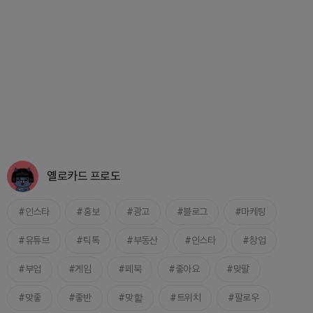
옐로카드 프로도
인스타
홍보
광고
블로그
마케팅
유튜브
틱톡
부동산
인스타
창업
부업
게임
페북
좋아요
맞팔
맞좋
좋반
맞핱
트위치
팔로우