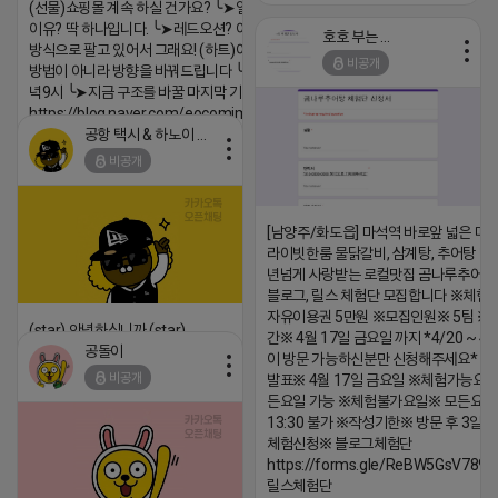
(선물)쇼핑몰 계속 하실 건가요? ╰➤열심히 해도 안되는
이유? 딱 하나입니다. ╰➤레드오션? 아니요! ╰➤모두 같은
호호 부는 튜브
방식으로 팔고 있어서 그래요! (하트)이번엔 다릅니다. ╰➤
비공개
방법이 아니라 방향을 바꿔드립니다 ╰➤4월 21일(화) 저
녁9시 ╰➤지금 구조를 바꿀 마지막 기회
https://blog.naver.com/eocomim/224250518436
공항 택시 & 하노이 렌트카
2026-04-18 17:15
비공개
댓글:20개
[남양주/화도읍] 마석역 바로앞 넓은 매장
라이빗한룸 물닭갈비, 삼계탕, 추어탕 맛집
년넘게 사랑받는 로컬맛집 곰나루추어
블로그, 릴스 체험단 모집합니다 ※체험
자유이용권 5만원 ※모집인원※ 5팀 ※
(star) 안녕하십니까 (star)
간※ 4월 17일 금요일 까지 *4/20 ~ 4/
공돌이
이 방문 가능하신분만 신청해주세요* 
2026-04-18 17:12
비공개
발표※ 4월 17일 금요일 ※체험가능요일
댓글:20개
든요일 가능 ※체험불가요일※ 모든요일 1
13:30 불가 ※작성기한※ 방문 후 3일 
체험신청※ 블로그체험단
https://forms.gle/ReBW5GsV789u
릴스체험단