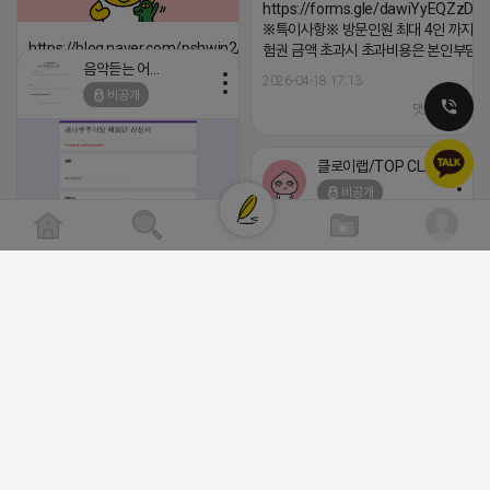
https://forms.gle/dawiYyEQZzDd
※특이사항※ 방문인원 최대 4인 까지 가
https://blog.naver.com/pshwin2/224023970047
험권 금액 초과시 초과비용은 본인부담입
음악듣는 어피치
2026-04-18 17:12
2026-04-18 17:13
비공개
댓글:20개
댓글:20개
클로이랩/TOP CLASS
비공개
[남양주/화도읍] 마석역 바로앞 넓은 매장과, 프
라이빗한룸 물닭갈비, 삼계탕, 추어탕 맛집 10
년넘게 사랑받는 로컬맛집 곰나루추어탕에서
블로그, 릴스 체험단 모집합니다 ※체험메뉴※
자유이용권 5만원 ※모집인원※ 5팀 ※모집기
간※ 4월 17일 금요일 까지 *4/20 ~ 4/26 사
2026-04-18 17:05
댓글:20개
이 방문 가능하신분만 신청해주세요* ※체험단
발표※ 4월 17일 금요일 ※체험가능요일※ 모
든요일 가능 ※체험불가요일※ 모든요일 12 ~
13:30 불가 ※작성기한※ 방문 후 3일 이내 ※
체험신청※ 블로그체험단