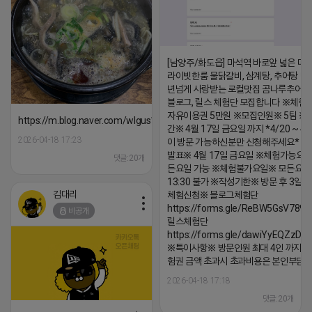
[남양주/화도읍] 마석역 바로앞 넓은 매장
라이빗한룸 물닭갈비, 삼계탕, 추어탕 맛집
년넘게 사랑받는 로컬맛집 곰나루추어
블로그, 릴스 체험단 모집합니다 ※체험
자유이용권 5만원 ※모집인원※ 5팀 ※
https://m.blog.naver.com/wlgus1647/224253846149
간※ 4월 17일 금요일 까지 *4/20 ~ 4/
2026-04-18 17:23
이 방문 가능하신분만 신청해주세요* 
발표※ 4월 17일 금요일 ※체험가능요일
댓글:20개
든요일 가능 ※체험불가요일※ 모든요일 1
13:30 불가 ※작성기한※ 방문 후 3일 
김대리
체험신청※ 블로그체험단
https://forms.gle/ReBW5GsV789u
비공개
릴스체험단
https://forms.gle/dawiYyEQZzDd
※특이사항※ 방문인원 최대 4인 까지 가
험권 금액 초과시 초과비용은 본인부담입
2026-04-18 17:18
댓글:20개