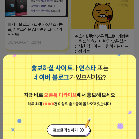
▤자동블로그배포 및 자동인스타배
포, 자연스러운 AI기반 원고생성기
까지!▤
☘️쇼핑&쿠팡 전문 광고&마케팅☘️
ㄴ 확실한 효과 ㄴ 반영 맞춤 설정 ㄴ
2023-09-06 14:23:34
실시간 업데이트 ㄴ 원하시는 대로
설정 가능
─────────────────
옐로카드 프로도
효율적인 검토로 기대 이상의 마케
비공개
팅 cpc보다 나은 1:1 맞춤 최적화
홍보하실 사이트
나
인스타
또는
솔루션 효율&반영 좋은 것만 추천
드립니다.
네이버 블로그
가 있으신가요?
─────────────────
- 블로그/카페/모든 플랫폼 리뷰/리
워드 - 스마트스토어/쿠팡 SEO 안
지금 바로
오픈톡 아카이브
에서 홍보해 보세요
내&관리
─────────────────
2026-04-16 17:37
댓글: 0개
하루 최대
10,000
건 이상의 홍보글이 올라오고 있습니다!
(카톡) pp235
모든 문의 환영입니다 ! (전화기) -
영수증 / 예약자 / 앱리뷰 - 플레이
■아이피몬스터■
스 25일 보장형으로 후불결제 가능
광고
- 언론 진행중 - 블로그 건바이, 월보
장, 최블, 막배포 - 칼답보장! (카톡)
downy33