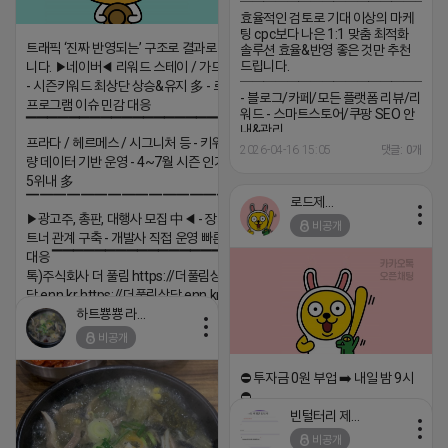
─────────────────
효율적인 검토로 기대 이상의 마케
팅 cpc보다 나은 1:1 맞춤 최적화
트래픽 ‘진짜 반영되는’ 구조로 결과로 보여드립
솔루션 효율&반영 좋은 것만 추천
드립니다.
니다. ▶네이버◀ 리워드 스테이 / 가드 / 자몽 등
─────────────────
- 시즌키워드 최상단 상승&유지 多 - 로직변화,
- 블로그/카페/모든 플랫폼 리뷰/리
프로그램 이슈 민감 대응
워드 - 스마트스토어/쿠팡 SEO 안
▔▔▔▔▔▔▔▔▔▔▔▔▔▔▔▔▔▔ ▶쿠팡◀
내&관리
프라다 / 헤르메스 / 시그니처 등 - 키워드 검색
─────────────────
2026-04-16 15:05
댓글: 0개
량 데이터 기반 운영 - 4~7월 시즌 인기 키워드
(카톡) pp235
5위내 多
▔▔▔▔▔▔▔▔▔▔▔▔▔▔▔▔▔▔
로드제인
▶광고주, 총판, 대행사 모집 中◀ - 장기 협업 파
비공개
트너 관계 구축 - 개발사 직접 운영 빠른 피드백
대응 ▔▔▔▔▔▔▔▔▔▔▔▔▔▔▔▔▔▔ (카
톡)주식회사 더 풀림 https://더풀림상
담.enn.kr https://더풀림상담.enn.kr
하트뿅뿅 라이언
2026-04-18 17:26
비공개
댓글:20개
⛔️ 투자금 0원 부업 ➡️ 내일 밤 9시
⛔️
빈털터리 제이지
2026-04-18 17:23
비공개