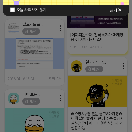
2026-04-16 17:01
댓글: 0개
오늘 하루 보지 않기
닫기
옐로카드 프로도
비공개
[아이피몬스터] 전국 최저가 마케팅
용 KT아이피서비스!!
2023-09-06 14:23:39
옐로카드 프로도
비공개
2026-04-16 15:31
댓글: 0개
티비 보는 라이언
비공개
☘️쇼핑&쿠팡 전문 광고&마케팅☘️
ㄴ 확실한 효과 ㄴ 반영 맞춤 설정 ㄴ
실시간 업데이트 ㄴ 원하시는 대로
설정 가능