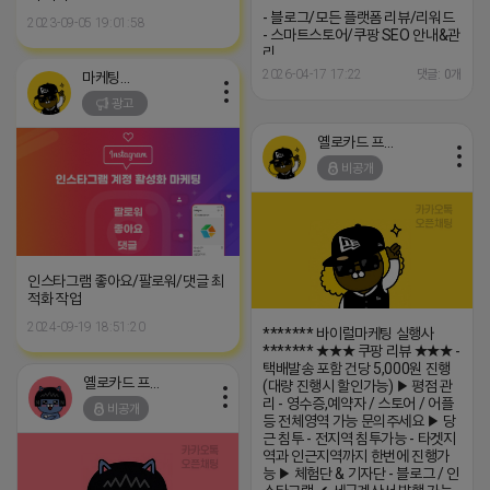
─────────────────
- 블로그/모든 플랫폼 리뷰/리워드
2023-09-05 19:01:58
- 스마트스토어/쿠팡 SEO 안내&관
리
─────────────────
2026-04-17 17:22
댓글: 0개
마케팅스토어
(카톡) pp235
광고
옐로카드 프로도
비공개
인스타그램 좋아요/팔로워/댓글 최
적화 작업
2024-09-19 18:51:20
******* 바이럴마케팅 실행사
******* ★★★ 쿠팡 리뷰 ★★★ -
택배발송 포함 건당 5,000원 진행
옐로카드 프로도
(대량 진행시 할인가능) ▶ 평점 관
리 - 영수증,예약자 / 스토어 / 어플
비공개
등 전체영역 가능 문의주세요 ▶ 당
근 침투 - 전지역 침투가능 - 타겟지
역과 인근지역까지 한번에 진행가
능 ▶ 체험단 & 기자단 - 블로그 / 인