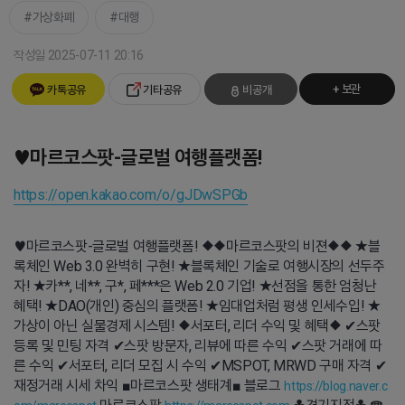
가상화폐
대행
작성일 2025-07-11 20:16
+ 보관
카톡공유
기타공유
비공개
♥마르코스팟-글로벌 여행플랫폼!
https://open.kakao.com/o/gJDwSPGb
♥마르코스팟-글로벌 여행플랫폼! ◆◆마르코스팟의 비젼◆◆ ★블
록체인 Web 3.0 완벽히 구현! ★블록체인 기술로 여행시장의 선두주
자! ★카**, 네**, 구*, 페***은 Web 2.0 기업! ★선점을 통한 엄청난
혜택! ★DAO(개인) 중심의 플랫폼! ★임대업처럼 평생 인세수입! ★
가상이 아닌 실물경제 시스템! ◆서포터, 리더 수익 및 혜택◆ ✔스팟
등록 및 민팅 자격 ✔스팟 방문자, 리뷰에 따른 수익 ✔스팟 거래에 따
른 수익 ✔서포터, 리더 모집 시 수익 ✔MSPOT, MRWD 구매 자격 ✔
재정거래 시세 차익 ■마르코스팟 생태계■ 블로그
https://blog.naver.c