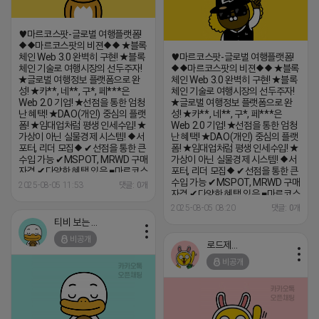
♥마르코스팟-글로벌 여행플랫폼!
◆◆마르코스팟의 비젼◆◆ ★블록
체인 Web 3.0 완벽히 구현! ★블록
♥마르코스팟-글로벌 여행플랫폼!
체인 기술로 여행시장의 선두주자!
◆◆마르코스팟의 비젼◆◆ ★블록
★글로벌 여행정보 플랫폼으로 완
체인 Web 3.0 완벽히 구현! ★블록
성! ★카**, 네**, 구*, 페***은
체인 기술로 여행시장의 선두주자!
Web 2.0 기업! ★선점을 통한 엄청
★글로벌 여행정보 플랫폼으로 완
난 혜택! ★DAO(개인) 중심의 플랫
성! ★카**, 네**, 구*, 페***은
폼! ★임대업처럼 평생 인세수입! ★
Web 2.0 기업! ★선점을 통한 엄청
가상이 아닌 실물경제 시스템! ◆서
난 혜택! ★DAO(개인) 중심의 플랫
포터, 리더 모집◆ ✔선점을 통한 큰
폼! ★임대업처럼 평생 인세수입! ★
수입 가능 ✔MSPOT, MRWD 구매
가상이 아닌 실물경제 시스템! ◆서
자격 ✔다양한 혜택 있음 ■마르코스
포터, 리더 모집◆ ✔선점을 통한 큰
팟 정보■ 블로그
수입 가능 ✔MSPOT, MRWD 구매
2025-08-05 11:53
댓글: 0개
https://blog.naver.com/marcospot
자격 ✔다양한 혜택 있음 ■마르코스
마르코스팟
팟 정보■ 블로그
2025-08-05 08:20
댓글: 0개
https://marcospot.com ■마르
https://blog.naver.com/marcospot
티비 보는 라이언
코스팟 세미나 초대장■
마르코스팟
https://invitation.bizforms.co.kr/invitation_init.asp?
https://marcospot.com ■마르
비공개
로드제인
product_code=C002SC002_0001&unique=20211125065610842&mo
코스팟 세미나 초대장■
♣경기지점♣ ☎ 010-8648-1691
https://invitation.bizforms.co.kr/inv
비공개
(알 수 없음)님이 나갔습니다.
product_code=C002SC002_0001
♣경기지점♣ ☎ 010-8648-1691