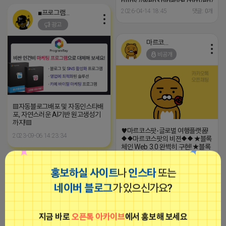
mint=DxbDyFPLzcmoL8V4dAcYMS4wwD2z5gK1YuTLM5ciKray
https://web3.binance.com/en/
★DEXScreener(덱스스크린너)
★Raydium(레이디움) 거래소
2026-04-14 18:45
댓글: 0개
■프로그램베이■
거래소
https://raydium.io/launchpad/toke
광고
https://dexscreener.com/solana/DxbDyFPLzcmoL8V4dAcY...
mint=DxbDyFPLzcmoL8V4dAcYM
★DEXScreener(덱스스크린너)
거래소
마르코스팟
https://dexscreener.com/solana
비공개
▤자동블로그배포 및 자동인스타배
포, 자연스러운 AI기반 원고생성기
까지!▤
♥마르코스팟-글로벌 여행플랫폼!
2023-09-06 14:23:34
◆◆마르코스팟의 비젼◆◆ ★블록
체인 Web 3.0 완벽히 구현! ★블록
체인 기술로 여행시장의 선두주자!
마르코스팟
★글로벌 여행정보 플랫폼으로 완
홍보하실 사이트
나
인스타
또는
성! ★카**, 네**, 구*, 페***은
비공개
Web 2.0 기업! ★선점을 통한 엄청
네이버 블로그
가 있으신가요?
난 혜택! ★DAO(개인) 중심의 플랫
폼! ★임대업처럼 평생 인세수입! ★
가상이 아닌 실물경제 시스템! ◆서
포터, 리더 모집◆ ✔선점을 통한 큰
지금 바로
오픈톡 아카이브
에서 홍보해 보세요
수입 가능 ✔MSPOT, MRWD 구매