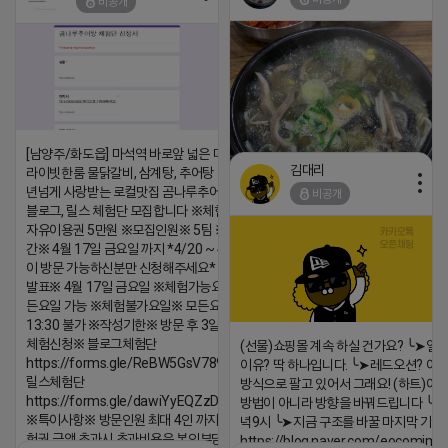
비공개
댓글:20개
댓글:20개
[남양주/화도읍] 마석역 바로앞 넓은 매장과, 프
김대리
라이빗한룸 물닭갈비, 삼계탕, 추어탕 맛집 10
년넘게 사랑받는 로컬맛집 곰나루추어탕에서
비공개
블로그, 릴스 체험단 모집합니다 ※체험메뉴※
자유이용권 5만원 ※모집인원※ 5팀 ※모집기
https://m.blog.naver.com/wlgus
간※ 4월 17일 금요일 까지 *4/20 ~ 4/26 사
이 방문 가능하신분만 신청해주세요* ※체험단
2026-04-18 17:23
발표※ 4월 17일 금요일 ※체험가능요일※ 모
댓글:20개
든요일 가능 ※체험불가요일※ 모든요일 12 ~
13:30 불가 ※작성기한※ 방문 후 3일 이내 ※
체험신청※ 블로그체험단
(선물)쇼핑몰 계속 하실 건가요? ╰➤열
https://forms.gle/ReBW5GsV789ur2Pz6
이유? 딱 하나입니다. ╰➤레드오션? 아니
릴스체험단
방식으로 팔고 있어서 그래요! (하트)이번
https://forms.gle/dawiYyEQZzDdqf8W8
방법이 아니라 방향을 바꿔드립니다 ╰➤4월
※특이사항※ 방문인원 최대 4인 까지 가능 체
녁9시 ╰➤지금 구조를 바꿀 마지막 기회
험권 금액 초과시 초과비용은 본인부담입니다.
https://blog.naver.com/eocomim