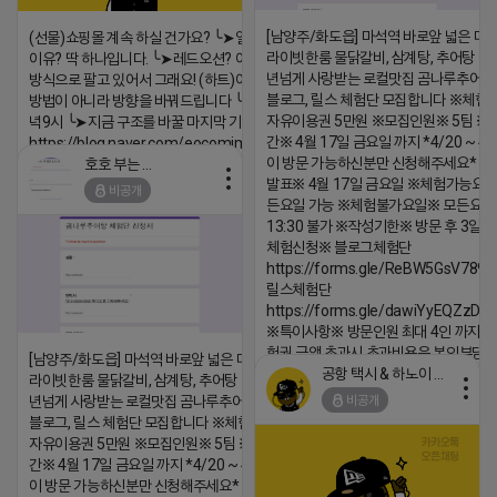
[남양주/화도읍] 마석역 바로앞 넓은 매장
(선물)쇼핑몰 계속 하실 건가요? ╰➤열심히 해도 안되는
라이빗한룸 물닭갈비, 삼계탕, 추어탕 맛집
이유? 딱 하나입니다. ╰➤레드오션? 아니요! ╰➤모두 같은
년넘게 사랑받는 로컬맛집 곰나루추어
방식으로 팔고 있어서 그래요! (하트)이번엔 다릅니다. ╰➤
블로그, 릴스 체험단 모집합니다 ※체험
방법이 아니라 방향을 바꿔드립니다 ╰➤4월 21일(화) 저
자유이용권 5만원 ※모집인원※ 5팀 ※
녁9시 ╰➤지금 구조를 바꿀 마지막 기회
간※ 4월 17일 금요일 까지 *4/20 ~ 4/
https://blog.naver.com/eocomim/224250518436
이 방문 가능하신분만 신청해주세요* 
호호 부는 튜브
2026-04-18 17:15
발표※ 4월 17일 금요일 ※체험가능요일
비공개
댓글:20개
든요일 가능 ※체험불가요일※ 모든요일 1
13:30 불가 ※작성기한※ 방문 후 3일 
체험신청※ 블로그체험단
https://forms.gle/ReBW5GsV789u
릴스체험단
https://forms.gle/dawiYyEQZzDd
※특이사항※ 방문인원 최대 4인 까지 가
험권 금액 초과시 초과비용은 본인부담입
[남양주/화도읍] 마석역 바로앞 넓은 매장과, 프
공항 택시 & 하노이 렌트카
라이빗한룸 물닭갈비, 삼계탕, 추어탕 맛집 10
2026-04-18 17:18
비공개
년넘게 사랑받는 로컬맛집 곰나루추어탕에서
댓글:20개
블로그, 릴스 체험단 모집합니다 ※체험메뉴※
자유이용권 5만원 ※모집인원※ 5팀 ※모집기
간※ 4월 17일 금요일 까지 *4/20 ~ 4/26 사
이 방문 가능하신분만 신청해주세요* ※체험단