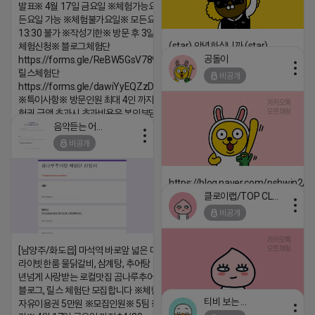
발표※ 4월 17일 금요일 ※체험가능요일※ 모
든요일 가능 ※체험불가요일※ 모든요일 12 ~
13:30 불가 ※작성기한※ 방문 후 3일 이내 ※
(star) 안녕하십니까 (star)
체험신청※ 블로그체험단
공돌이
https://forms.gle/ReBW5GsV789ur2Pz6
2026-04-18 17:12
릴스체험단
비공개
댓글:20개
https://forms.gle/dawiYyEQZzDdqf8W8
※특이사항※ 방문인원 최대 4인 까지 가능 체
험권 금액 초과시 초과비용은 본인부담입니다.
음악듣는 어피치
2026-04-18 17:13
비공개
댓글:20개
https://blog.naver.com/pshwin2/
클로이랩/TOP CLASS
2026-04-18 17:12
비공개
댓글:20개
[남양주/화도읍] 마석역 바로앞 넓은 매장과, 프
라이빗한룸 물닭갈비, 삼계탕, 추어탕 맛집 10
년넘게 사랑받는 로컬맛집 곰나루추어탕에서
블로그, 릴스 체험단 모집합니다 ※체험메뉴※
티비 보는 라이언
자유이용권 5만원 ※모집인원※ 5팀 ※모집기