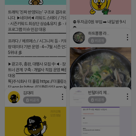
트래픽 ‘진짜 반영되는’ 구조로 결과로 보여드립
니다. ▶네이버◀ 리워드 스테이 / 가드 / 자몽 등
⛔️ 투자금 0원 부업 ➡️ 내일 밤 9시
- 시즌키워드 최상단 상승&유지 多 - 로직변화,
⛔️
프로그램 이슈 민감 대응
하트뿅뿅 라이언
▔▔▔▔▔▔▔▔▔▔▔▔▔▔▔▔▔▔ ▶쿠팡◀
2026-04-18 17:23
비공개
프라다 / 헤르메스 / 시그니처 등 - 키워드 검색
댓글:20개
량 데이터 기반 운영 - 4~7월 시즌 인기 키워드
5위내 多
▔▔▔▔▔▔▔▔▔▔▔▔▔▔▔▔▔▔
▶광고주, 총판, 대행사 모집 中◀ - 장기 협업 파
트너 관계 구축 - 개발사 직접 운영 빠른 피드백
대응 ▔▔▔▔▔▔▔▔▔▔▔▔▔▔▔▔▔▔ (카
톡)주식회사 더 풀림 https://더풀림상
담.enn.kr https://더풀림상담.enn.kr
빈털터리 제이지
김대리
2026-04-18 17:26
비공개
비공개
댓글:20개
https://m.blog.naver.com/wlgus
2026-04-18 17:23
댓글:20개