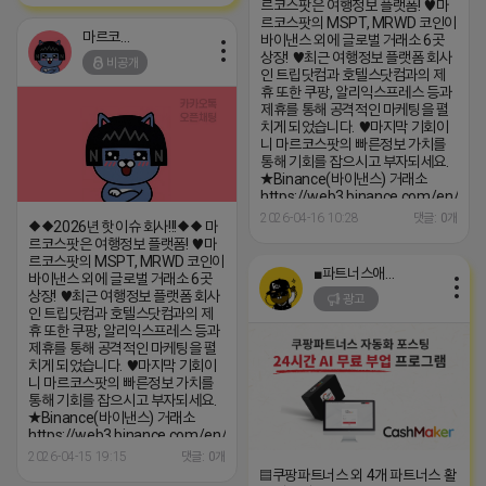
르코스팟은 여행정보 플랫폼! ♥️마
르코스팟의 MSPT, MRWD 코인이
마르코스팟
바이낸스 외에 글로벌 거래소 6곳
상장! ♥️최근 여행정보 플랫폼 회사
비공개
인 트립닷컴과 호텔스닷컴과의 제
휴 또한 쿠팡, 알리익스프레스 등과
제휴를 통해 공격적인 마케팅을 펼
치게 되었습니다. ♥️마지막 기회이
니 마르코스팟의 빠른정보 가치를
통해 기회를 잡으시고 부자되세요.
★Binance(바이낸스) 거래소
https://web3.binance.com/en/
★Raydium(레이디움) 거래소
2026-04-16 10:28
댓글: 0개
◆◆2026년 핫이슈 회사!!!◆◆ 마
https://raydium.io/launchpad/toke
르코스팟은 여행정보 플랫폼! ♥️마
mint=DxbDyFPLzcmoL8V4dAcYM
르코스팟의 MSPT, MRWD 코인이
★DEXScreener(덱스스크린너)
■파트너스애드온■
바이낸스 외에 글로벌 거래소 6곳
거래소
상장! ♥️최근 여행정보 플랫폼 회사
광고
https://dexscreener.com/solana
인 트립닷컴과 호텔스닷컴과의 제
휴 또한 쿠팡, 알리익스프레스 등과
제휴를 통해 공격적인 마케팅을 펼
치게 되었습니다. ♥️마지막 기회이
니 마르코스팟의 빠른정보 가치를
통해 기회를 잡으시고 부자되세요.
★Binance(바이낸스) 거래소
https://web3.binance.com/en/token/sol/DxbDyFPLzcmoL8V4dAcY
★Raydium(레이디움) 거래소
2026-04-15 19:15
댓글: 0개
https://raydium.io/launchpad/token/?
▤쿠팡파트너스 외 4개 파트너스 활