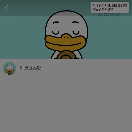
3,545,567명
전체 방문자
비공개
0명
오늘 방문자
마르코스팟