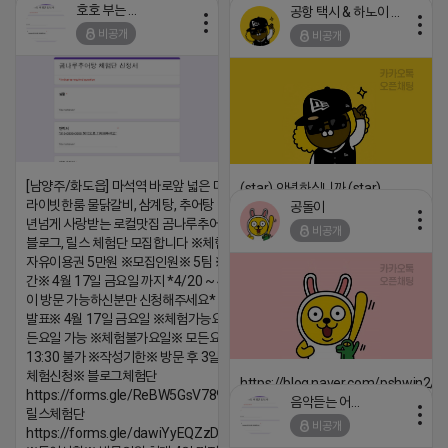
호호 부는 튜브
공항 택시 & 하노이 렌트카
2026-04-18 17:18
2026-04-18 17:15
비공개
비공개
댓글:20개
댓글:20개
[남양주/화도읍] 마석역 바로앞 넓은 매장과, 프
(star) 안녕하십니까 (star)
라이빗한룸 물닭갈비, 삼계탕, 추어탕 맛집 10
공돌이
2026-04-18 17:12
년넘게 사랑받는 로컬맛집 곰나루추어탕에서
비공개
블로그, 릴스 체험단 모집합니다 ※체험메뉴※
댓글:20개
자유이용권 5만원 ※모집인원※ 5팀 ※모집기
간※ 4월 17일 금요일 까지 *4/20 ~ 4/26 사
이 방문 가능하신분만 신청해주세요* ※체험단
발표※ 4월 17일 금요일 ※체험가능요일※ 모
든요일 가능 ※체험불가요일※ 모든요일 12 ~
13:30 불가 ※작성기한※ 방문 후 3일 이내 ※
체험신청※ 블로그체험단
https://blog.naver.com/pshwin2/
https://forms.gle/ReBW5GsV789ur2Pz6
음악듣는 어피치
2026-04-18 17:12
릴스체험단
비공개
https://forms.gle/dawiYyEQZzDdqf8W8
댓글:20개