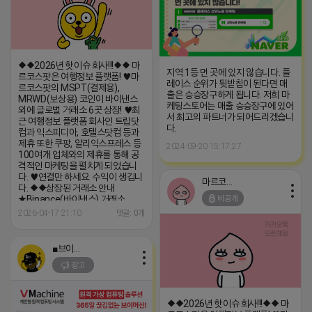
◆◆2026년 핫이슈 회사!!!◆◆ 마
지역 1등 먼 곳에 있지 않습니다. 플
르코스팟은 여행정보 플랫폼! ♥️마
레이스 순위가 뒷받침이 된다면 매
르코스팟의 MSPT(결제용),
출은 승승장구하게 됩니다. 저희 마
MRWD(보상용) 코인이 바이낸스
케팅스토어는 매출 승승장구에 있어
외에 글로벌 거래소 6곳 상장! ♥️최
서 최고의 파트너가 되어드리겠습니
근 여행정보 플랫폼 회사인 트립닷
다.
컴과 익스피디아, 호텔스닷컴 등과
제휴 또한 쿠팡, 알리익스프레스 등
2024-09-20 15:17:27
100여개 업체와의 제휴를 통해 공
격적인 마케팅을 펼치게 되었습니
다. ♥️연결만 하세요. 수익이 생깁니
마르코스팟
다. ◆◆상장된 거래소 안내
비공개
★Binance(바이낸스) 거래소
https://web3.binance.com/en/token/sol/DxbDyFPLzcmoL8V4dAcY
2026-04-17 21:10
댓글: 0개
★Raydium(레이디움) 거래소
https://raydium.io/launchpad/token/?
mint=DxbDyFPLzcmoL8V4dAcYMS4wwD2z5gK1YuTLM5ciKray
■브이머신■
★DEXScreener(덱스스크린너)
광고
거래소
https://dexscreener.com/solana/DxbD...
◆◆2026년 핫이슈 회사!!!◆◆ 마