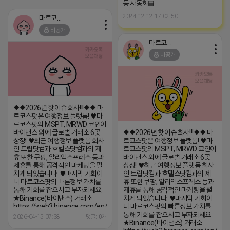
mint=DxbDyFPLzcmoL8V4dAcYMS4wwD2z5gK1YuTLM5ciKray
동 자동화▤
★DEXScreener(덱스스크린너)
2024-12-12 17:02:50
거래소
마르코스팟
https://dexscreener.com/solana/DxbDyFPLzcmoL8V4dAcY...
비공개
마르코스팟
비공개
◆◆2026년 핫이슈 회사!!!◆◆ 마
르코스팟은 여행정보 플랫폼! ♥️마
르코스팟의 MSPT, MRWD 코인이
바이낸스 외에 글로벌 거래소 6곳
◆◆2026년 핫이슈 회사!!!◆◆ 마
상장! ♥️최근 여행정보 플랫폼 회사
르코스팟은 여행정보 플랫폼! ♥️마
인 트립닷컴과 호텔스닷컴과의 제
르코스팟의 MSPT, MRWD 코인이
휴 또한 쿠팡, 알리익스프레스 등과
바이낸스 외에 글로벌 거래소 6곳
제휴를 통해 공격적인 마케팅을 펼
상장! ♥️최근 여행정보 플랫폼 회사
치게 되었습니다. ♥️마지막 기회이
인 트립닷컴과 호텔스닷컴과의 제
니 마르코스팟의 빠른정보 가치를
휴 또한 쿠팡, 알리익스프레스 등과
통해 기회를 잡으시고 부자되세요.
제휴를 통해 공격적인 마케팅을 펼
★Binance(바이낸스) 거래소
치게 되었습니다. ♥️마지막 기회이
https://web3.binance.com/en/token/sol/DxbDyFPLzcmoL8V4dAcY
니 마르코스팟의 빠른정보 가치를
★Raydium(레이디움) 거래소
통해 기회를 잡으시고 부자되세요.
2026-04-15 07:38
댓글: 0개
https://raydium.io/launchpad/token/?
★Binance(바이낸스) 거래소