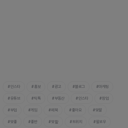
인스타
홍보
광고
블로그
마케팅
유튜브
틱톡
부동산
인스타
창업
부업
게임
페북
좋아요
맞팔
맞좋
좋반
맞핱
트위치
팔로우