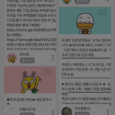
간※ 4월 17일 금요일 까지 *4/20 ~ 4/26 사
비공개
2026-04-18 17:05
댓글:20개
이 방문 가능하신분만 신청해주세요* ※체험단
발표※ 4월 17일 금요일 ※체험가능요일※ 모
든요일 가능 ※체험불가요일※ 모든요일 12 ~
13:30 불가 ※작성기한※ 방문 후 3일 이내 ※
체험신청※ 블로그체험단
https://forms.gle/ReBW5GsV789ur2Pz6
릴스체험단
https://forms.gle/dawiYyEQZzDdqf8W8
트래픽 ‘진짜 반영되는’ 구조로 결과로 
※특이사항※ 방문인원 최대 4인 까지 가능 체
니다. ▶네이버◀ 리워드 스테이 / 가드 /
험권 금액 초과시 초과비용은 본인부담입니다.
- 시즌키워드 최상단 상승&유지 多 - 로
로드제인
프로그램 이슈 민감 대응
2026-04-18 17:12
▔▔▔▔▔▔▔▔▔▔▔▔▔▔▔▔▔▔ 
비공개
댓글:20개
프라다 / 헤르메스 / 시그니처 등 - 키워
량 데이터 기반 운영 - 4~7월 시즌 인기
5위내 多
▔▔▔▔▔▔▔▔▔▔▔▔▔▔▔
▶광고주, 총판, 대행사 모집 中◀ - 장기
트너 관계 구축 - 개발사 직접 운영 빠른
대응 ▔▔▔▔▔▔▔▔▔▔▔▔▔▔▔▔▔▔
톡)주식회사 더 풀림 https://더풀림상
⛔️ 투자금 0원 부업 ➡️ 내일 밤 9시
담.enn.kr https://더풀림상담.enn.kr
⛔️
하트뿅뿅 라이언
빈털터리 제이지
2026-04-18 17:26
2026-04-18 17:23
비공개