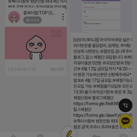
※특이사항※ 방문인원 최대 4인 까지 가능 체
험권 금액 초과시 초과비용은 본인부담입니다.
클로이랩/TOP CLASS
2026-04-18 17:13
비공개
댓글:20개
[남양주/화도읍] 마석역 바로앞 넓은 매장
라이빗한룸 물닭갈비, 삼계탕, 추어탕 맛집
년넘게 사랑받는 로컬맛집 곰나루추어
블로그, 릴스 체험단 모집합니다 ※체험
자유이용권 5만원 ※모집인원※ 5팀 ※
간※ 4월 17일 금요일 까지 *4/20 ~ 4/
2026-04-18 17:05
댓글:20개
이 방문 가능하신분만 신청해주세요* 
발표※ 4월 17일 금요일 ※체험가능요일
든요일 가능 ※체험불가요일※ 모든요일 1
13:30 불가 ※작성기한※ 방문 후 3일 
체험신청※ 블로그체험단
https://forms.gle/ReBW5GsV789u
릴스체험단
https://forms.gle/dawiYyEQZzDd
※특이사항※ 방문인원 최대 4인 까지 가
험권 금액 초과시 초과비용은 본인부담입
2026-04-18 17:12