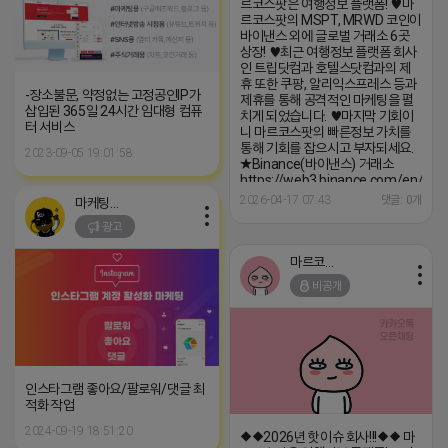
르코스팟은 여행정보 플랫폼! ♥️마
르코스팟의 MSPT, MRWD 코인이
바이낸스 외에 글로벌 거래소 6곳
상장! ♥️최근 여행정보 플랫폼 회사
인 트립닷컴과 호텔스닷컴과의 제
휴 또한 쿠팡, 알리익스프레스 등과
-장소불문, 약정없는 고정공인IP가
제휴를 통해 공격적인 마케팅을 펼
삽입된 365일 24시간 임대형 컴퓨
치게 되었습니다. ♥️마지막 기회이
터 서비스
니 마르코스팟의 빠른정보 가치를
통해 기회를 잡으시고 부자되세요.
2023-09-05 19:01:58
★Binance(바이낸스) 거래소
https://web3.binance.com/en/
★Raydium(레이디움) 거래소
2026-04-17 07:43
댓글: 0개
마케팅스토어
https://raydium.io/launchpad/toke
광고
mint=DxbDyFPLzcmoL8V4dAcYM
★DEXScreener(덱스스크린너)
거래소
마르코스팟
https://dexscreener.com/solana
비공개
인스타그램 좋아요/팔로워/댓글 최
적화 작업
2024-09-19 18:51:20
◆◆2026년 핫이슈 회사!!!◆◆ 마