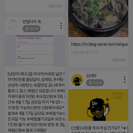
댓글:20개
빈털터리 제이지
비공개
https://m.blog.naver.com/wlgus
2026-04-18 17:23
댓글:20개
[남양주/화도읍] 마석역 바로앞 넓은 매장과, 프
김대리
라이빗한룸 물닭갈비, 삼계탕, 추어탕 맛집 10
비공개
년넘게 사랑받는 로컬맛집 곰나루추어탕에서
블로그, 릴스 체험단 모집합니다 ※체험메뉴※
자유이용권 5만원 ※모집인원※ 5팀 ※모집기
간※ 4월 17일 금요일 까지 *4/20 ~ 4/26 사
이 방문 가능하신분만 신청해주세요* ※체험단
발표※ 4월 17일 금요일 ※체험가능요일※ 모
든요일 가능 ※체험불가요일※ 모든요일 12 ~
13:30 불가 ※작성기한※ 방문 후 3일 이내 ※
(선물)쇼핑몰 계속 하실 건가요? ╰➤열
체험신청※ 블로그체험단