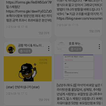
이유? 딱 하나입니다. ╰➤레드오션? 아니
https://forms.gle/ReBW5GsV789ur2Pz6
방식으로 팔고 있어서 그래요! (하트)이번
릴스체험단
방법이 아니라 방향을 바꿔드립니다 ╰➤4월
https://forms.gle/dawiYyEQZzDdqf8W8
녁9시 ╰➤지금 구조를 바꿀 마지막 기회
※특이사항※ 방문인원 최대 4인 까지 가능 체
https://blog.naver.com/eocomim
험권 금액 초과시 초과비용은 본인부담입니다.
2026-04-18 17:15
2026-04-18 17:18
댓글:20개
댓글:20개
호호 부는 튜브
공항 택시 & 하노이 렌트카
비공개
비공개
[남양주/화도읍] 마석역 바로앞 넓은 매장
(star) 안녕하십니까 (star)
라이빗한룸 물닭갈비, 삼계탕, 추어탕 맛집
2026-04-18 17:12
년넘게 사랑받는 로컬맛집 곰나루추어
블로그, 릴스 체험단 모집합니다 ※체험
댓글:20개
자유이용권 5만원 ※모집인원※ 5팀 ※