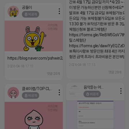
간※ 4월 17일 금요일 까지 *4/20 ~ 4/
공돌이
이 방문 가능하신분만 신청해주세요* 
발표※ 4월 17일 금요일 ※체험가능요일
비공개
든요일 가능 ※체험불가요일※ 모든요일 1
13:30 불가 ※작성기한※ 방문 후 3일 
체험신청※ 블로그체험단
https://forms.gle/ReBW5GsV789u
릴스체험단
https://forms.gle/dawiYyEQZzDd
※특이사항※ 방문인원 최대 4인 까지 가
험권 금액 초과시 초과비용은 본인부담입
https://blog.naver.com/pshwin2/224023970047
2026-04-18 17:13
2026-04-18 17:12
댓글:20개
댓글:20개
음악듣는 어피치
클로이랩/TOP CLASS
비공개
비공개