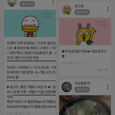
비공개
로드제인
비공개
트래픽 ‘진짜 반영되는’ 구조로 결과로 보여드립
니다. ▶네이버◀ 리워드 스테이 / 가드 / 자몽 등
⛔️ 투자금 0원 부업 ➡️ 내일 밤 9시
- 시즌키워드 최상단 상승&유지 多 - 로직변화,
⛔️
프로그램 이슈 민감 대응
▔▔▔▔▔▔▔▔▔▔▔▔▔▔▔▔▔▔ ▶쿠팡◀
2026-04-18 17:23
프라다 / 헤르메스 / 시그니처 등 - 키워드 검색
댓글:20개
량 데이터 기반 운영 - 4~7월 시즌 인기 키워드
5위내 多
▔▔▔▔▔▔▔▔▔▔▔▔▔▔▔▔▔▔
하트뿅뿅 라이언
▶광고주, 총판, 대행사 모집 中◀ - 장기 협업 파
비공개
트너 관계 구축 - 개발사 직접 운영 빠른 피드백
대응 ▔▔▔▔▔▔▔▔▔▔▔▔▔▔▔▔▔▔ (카
톡)주식회사 더 풀림 https://더풀림상
담.enn.kr https://더풀림상담.enn.kr
2026-04-18 17:26