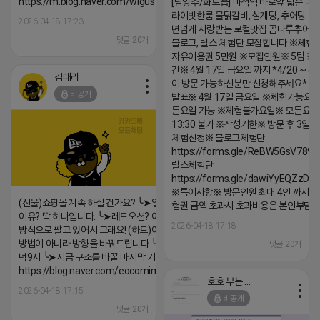
https://m.blog.naver.com/wlgus1647/224253846149
[남양주/화도읍] 마석역 바로앞 넓은 매장
라이빗한룸 물닭갈비, 삼계탕, 추어탕 맛집
2026-04-18 17:23
년넘게 사랑받는 로컬맛집 곰나루추어
댓글:20개
블로그, 릴스 체험단 모집합니다 ※체험
자유이용권 5만원 ※모집인원※ 5팀 ※
간※ 4월 17일 금요일 까지 *4/20 ~ 4/
김대리
이 방문 가능하신분만 신청해주세요* 
비공개
발표※ 4월 17일 금요일 ※체험가능요일
든요일 가능 ※체험불가요일※ 모든요일 1
13:30 불가 ※작성기한※ 방문 후 3일 
체험신청※ 블로그체험단
https://forms.gle/ReBW5GsV789u
릴스체험단
https://forms.gle/dawiYyEQZzDd
※특이사항※ 방문인원 최대 4인 까지 가
(선물)쇼핑몰 계속 하실 건가요? ╰➤열심히 해도 안되는
험권 금액 초과시 초과비용은 본인부담입
이유? 딱 하나입니다. ╰➤레드오션? 아니요! ╰➤모두 같은
2026-04-18 17:18
방식으로 팔고 있어서 그래요! (하트)이번엔 다릅니다. ╰➤
방법이 아니라 방향을 바꿔드립니다 ╰➤4월 21일(화) 저
댓글:20개
녁9시 ╰➤지금 구조를 바꿀 마지막 기회
https://blog.naver.com/eocomim/224250518436
호호 부는 튜브
2026-04-18 17:15
비공개
댓글:20개