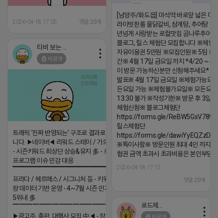
[남양주/화도읍] 마석역 바로앞 넓은 매장
2026-04-18 17:05
댓글:20개
라이빗한룸 물닭갈비, 삼계탕, 추어탕 맛집
년넘게 사랑받는 로컬맛집 곰나루추어
블로그, 릴스 체험단 모집합니다 ※체험
티비 보는 라이언
자유이용권 5만원 ※모집인원※ 5팀 ※
비공개
간※ 4월 17일 금요일 까지 *4/20 ~ 4/
이 방문 가능하신분만 신청해주세요* 
발표※ 4월 17일 금요일 ※체험가능요일
든요일 가능 ※체험불가요일※ 모든요일 1
13:30 불가 ※작성기한※ 방문 후 3일 
체험신청※ 블로그체험단
https://forms.gle/ReBW5GsV789u
릴스체험단
트래픽 ‘진짜 반영되는’ 구조로 결과로 보여드립
https://forms.gle/dawiYyEQZzDd
니다. ▶네이버◀ 리워드 스테이 / 가드 / 자몽 등
※특이사항※ 방문인원 최대 4인 까지 가
- 시즌키워드 최상단 상승&유지 多 - 로직변화,
험권 금액 초과시 초과비용은 본인부담입
프로그램 이슈 민감 대응
2026-04-18 17:12
▔▔▔▔▔▔▔▔▔▔▔▔▔▔▔▔▔▔ ▶쿠팡◀
프라다 / 헤르메스 / 시그니처 등 - 키워드 검색
댓글:20개
량 데이터 기반 운영 - 4~7월 시즌 인기 키워드
5위내 多
로드제인
▔▔▔▔▔▔▔▔▔▔▔▔▔▔▔▔▔▔
▶광고주, 총판, 대행사 모집 中◀ - 장기 협업 파
비공개