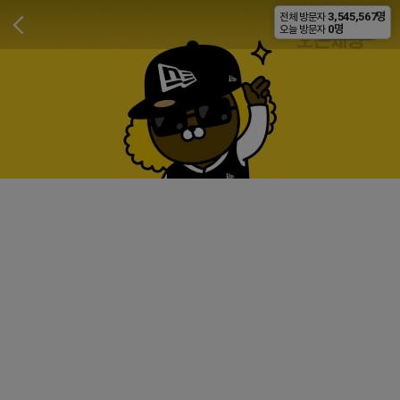
3,545,567명
전체 방문자
비공개
0명
오늘 방문자