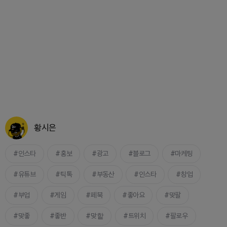
황시은
인스타
홍보
광고
블로그
마케팅
유튜브
틱톡
부동산
인스타
창업
부업
게임
페북
좋아요
맞팔
맞좋
좋반
맞핱
트위치
팔로우