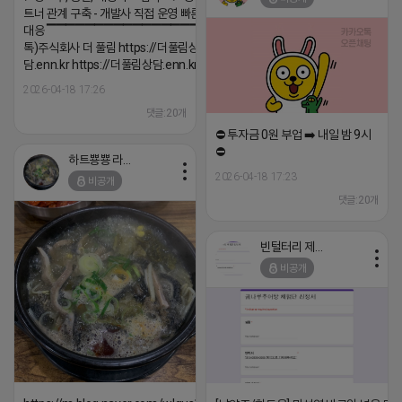
트너 관계 구축 - 개발사 직접 운영 빠른 피드백
대응 ▔▔▔▔▔▔▔▔▔▔▔▔▔▔▔▔▔▔ (카
톡)주식회사 더 풀림 https://더풀림상
담.enn.kr https://더풀림상담.enn.kr
2026-04-18 17:26
댓글:20개
⛔️ 투자금 0원 부업 ➡️ 내일 밤 9시
⛔️
하트뿅뿅 라이언
2026-04-18 17:23
비공개
댓글:20개
빈털터리 제이지
비공개