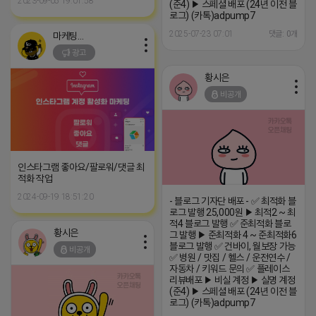
2023-09-05 19:01:58
(준4) ▶ 스페셜 배포 (24년 이전 블
로그) (카톡)adpump7
2025-07-23 07:01
댓글: 0개
마케팅스토어
광고
황시은
비공개
인스타그램 좋아요/팔로워/댓글 최
적화 작업
2024-09-19 18:51:20
- 블로그 기자단 배포 - ✅ 최적화 블
로그 발행 25,000원 ▶ 최적2 ~ 최
적4 블로그 발행 ✅ 준최적화 블로
황시은
그 발행 ▶ 준최적화 4 ~ 준최적화6
블로그 발행 ✅ 건바이, 월보장 가능
비공개
✅ 병원 / 맛집 / 헬스 / 운전연수 /
자동차 / 키워드 문의 ✅ 플레이스
리뷰배포 ▶ 비실 계정 ▶ 실명 계정
(준4) ▶ 스페셜 배포 (24년 이전 블
로그) (카톡)adpump7