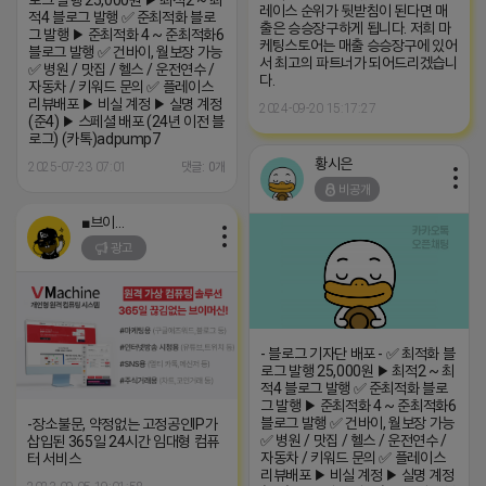
로그 발행 25,000원 ▶ 최적2 ~ 최
레이스 순위가 뒷받침이 된다면 매
적4 블로그 발행 ✅ 준최적화 블로
출은 승승장구하게 됩니다. 저희 마
그 발행 ▶ 준최적화 4 ~ 준최적화6
케팅스토어는 매출 승승장구에 있어
블로그 발행 ✅ 건바이, 월보장 가능
서 최고의 파트너가 되어드리겠습니
✅ 병원 / 맛집 / 헬스 / 운전연수 /
다.
자동차 / 키워드 문의 ✅ 플레이스
리뷰배포 ▶ 비실 계정 ▶ 실명 계정
2024-09-20 15:17:27
(준4) ▶ 스페셜 배포 (24년 이전 블
로그) (카톡)adpump7
황시은
2025-07-23 07:01
댓글: 0개
비공개
■브이머신■
광고
- 블로그 기자단 배포 - ✅ 최적화 블
로그 발행 25,000원 ▶ 최적2 ~ 최
적4 블로그 발행 ✅ 준최적화 블로
그 발행 ▶ 준최적화 4 ~ 준최적화6
블로그 발행 ✅ 건바이, 월보장 가능
-장소불문, 약정없는 고정공인IP가
✅ 병원 / 맛집 / 헬스 / 운전연수 /
삽입된 365일 24시간 임대형 컴퓨
자동차 / 키워드 문의 ✅ 플레이스
터 서비스
리뷰배포 ▶ 비실 계정 ▶ 실명 계정