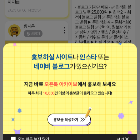
까지!▤
- 블로그 기자단 배포 - ✅ 최적화 블
2023-09-06 14:23:34
로그 발행 25,000원 ▶ 최적2 ~ 최
적4 블로그 발행 ✅ 준최적화 블로
그 발행 ▶ 준최적화 4 ~ 준최적화6
황시은
블로그 발행 ✅ 건바이, 월보장 가능
✅ 병원 / 맛집 / 헬스 / 운전연수 /
비공개
자동차 / 키워드 문의 ✅ 플레이스
리뷰배포 ▶ 비실 계정 ▶ 실명 계정
(준4) ▶ 스페셜 배포 (24년 이전 블
로그) (카톡)adpump7
홍보하실 사이트
나
인스타
또는
2025-07-23 04:39
댓글: 0개
네이버 블로그
가 있으신가요?
■아이피몬스터■
- 블로그 기자단 배포 - ✅ 최적화 블
지금 바로
오픈톡 아카이브
에서 홍보해 보세요
광고
로그 발행 25,000원 ▶ 최적2 ~ 최
적4 블로그 발행 ✅ 준최적화 블로
하루 최대
10,000
건 이상의 홍보글이 올라오고 있습니다!
그 발행 ▶ 준최적화 4 ~ 준최적화6
블로그 발행 ✅ 건바이, 월보장 가능
✅ 병원 / 맛집 / 헬스 / 운전연수 /
자동차 / 키워드 문의 ✅ 플레이스
리뷰배포 ▶ 비실 계정 ▶ 실명 계정
(준4) ▶ 스페셜 배포 (24년 이전 블
로그) (카톡)adpump7
[아이피몬스터] 전국 최저가 마케팅
2025-07-23 04:39
댓글: 0개
오늘 하루 보지 않기
용 KT아이피서비스!!
닫기