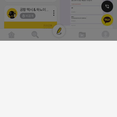
공항 택시 & 하노이 렌트카
비공개
[남양주/화도읍] 마석역 바로앞 넓은 매장
라이빗한룸 물닭갈비, 삼계탕, 추어탕 맛집
년넘게 사랑받는 로컬맛집 곰나루추어
블로그, 릴스 체험단 모집합니다 ※체험
자유이용권 5만원 ※모집인원※ 5팀 ※
(star) 안녕하십니까 (star)
간※ 4월 17일 금요일 까지 *4/20 ~ 4/
이 방문 가능하신분만 신청해주세요* 
2026-04-18 17:12
발표※ 4월 17일 금요일 ※체험가능요일
댓글:20개
든요일 가능 ※체험불가요일※ 모든요일 1
13:30 불가 ※작성기한※ 방문 후 3일 
체험신청※ 블로그체험단
공돌이
https://forms.gle/ReBW5GsV789u
비공개
릴스체험단
https://forms.gle/dawiYyEQZzDd
※특이사항※ 방문인원 최대 4인 까지 가
험권 금액 초과시 초과비용은 본인부담입
2026-04-18 17:13