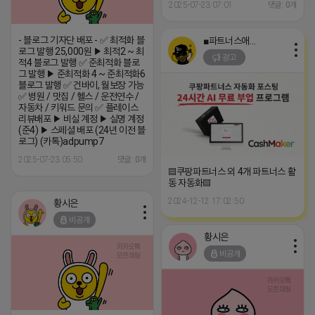
2025-07-23 07:01
댓글: 0개
- 블로그 기자단 배포 - ✅ 최적화 블
■파트너스애드온■
로그 발행 25,000원 ▶ 최적2 ~ 최
광고
적4 블로그 발행 ✅ 준최적화 블로
그 발행 ▶ 준최적화 4 ~ 준최적화6
블로그 발행 ✅ 건바이, 월보장 가능
✅ 병원 / 맛집 / 헬스 / 운전연수 /
자동차 / 키워드 문의 ✅ 플레이스
리뷰배포 ▶ 비실 계정 ▶ 실명 계정
(준4) ▶ 스페셜 배포 (24년 이전 블
로그) (카톡)adpump7
2025-07-23 05:50
댓글: 0개
▤쿠팡파트너스 외 4개 파트너스 활
동 자동화▤
2024-12-12 17:02:50
황시은
비공개
황시은
비공개