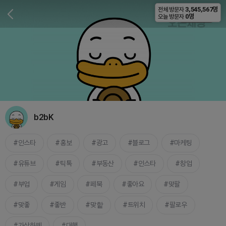
3,545,567명
전체 방문자
비공개
0명
오늘 방문자
b2bK
인스타
홍보
광고
블로그
마케팅
유튜브
틱톡
부동산
인스타
창업
부업
게임
페북
좋아요
맞팔
맞좋
좋반
맞핱
트위치
팔로우
가상화폐
대행