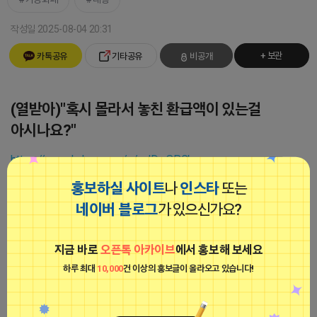
작성일 2025-08-04 20:31
+ 보관
카톡공유
기타공유
비공개
(열받아)"혹시 몰라서 놓친 환급액이 있는걸
아시나요?"
https://open.kakao.com/o/gJDwSPGb
홍보하실 사이트
나
인스타
또는
(열받아)"혹시 몰라서 놓친 환급액이 있는걸 아시나요?" (돈)(돈) ☞ 사
네이버 블로그
가 있으신가요?
업자는 누구나 환급금 조회 가능! ♠ 세액 감면 + 세액 공제 혜택, 간편
하게 확인하세요! ♠ 고용 및 유지 환급금도 지금 바로 확인 가능! ♥
AI 시스템으로 3분 만에 조회 완료! (돈)단돈 1원까지 찾아드립니다!!
지금 바로
오픈톡 아카이브
에서 홍보해 보세요
♥ 개인사업자 (헨드폰) 법인사업자 (컴퓨터 - 공인인증서)】
하루 최대
10,000
건 이상의 홍보글이 올라오고 있습니다!
↓↓↓↓↓↓↓↓↓↓↓↓
https://solution.keytoo.co.kr/?managerID=03817