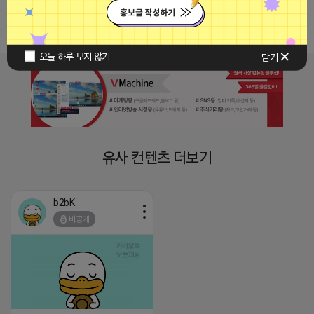
댓글 0개
오늘 하루 보지 않기
닫기
유사 컨텐츠 더보기
b2bK
비공개