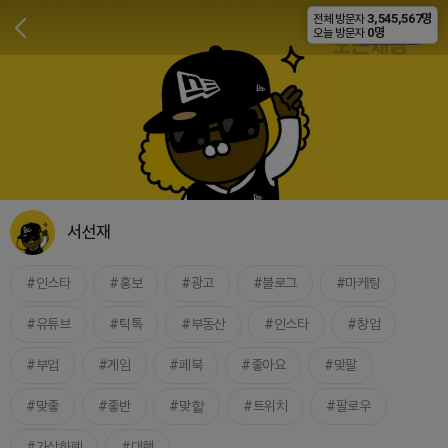
3,545,567명
전체 방문자
비공개
0명
오늘 방문자
서선재
인스타
홍보
광고
블로그
마케팅
유튜브
틱톡
부동산
인스타
창업
부업
게임
페북
좋아요
맞팔
맞좋
좋반
맞핱
트위치
팔로우
가상화폐
대행