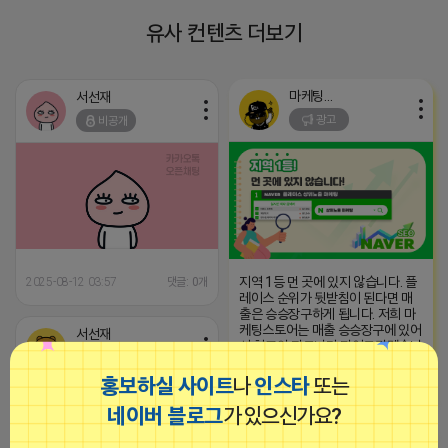
유사 컨텐츠 더보기
마케팅스토어
서선재
광고
비공개
지역 1등 먼 곳에 있지 않습니다. 플
2025-08-12 03:57
댓글: 0개
레이스 순위가 뒷받침이 된다면 매
출은 승승장구하게 됩니다. 저희 마
케팅스토어는 매출 승승장구에 있어
서선재
서 최고의 파트너가 되어드리겠습니
비공개
다.
홍보하실 사이트
나
인스타
또는
2024-09-20 15:17:27
네이버 블로그
가 있으신가요?
■브이머신■