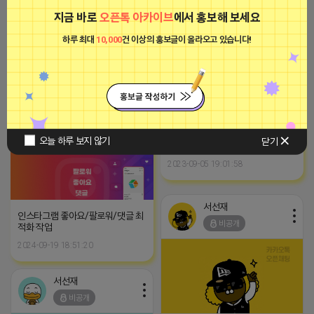
광고
지금 바로
오픈톡 아카이브
에서 홍보해 보세요
하루 최대
10,000
건 이상의 홍보글이 올라오고 있습니다!
2025-08-12 03:57
댓글: 0개
마케팅스토어
광고
-장소불문, 약정없는 고정공인IP가
삽입된 365일 24시간 임대형 컴퓨
오늘 하루 보지 않기
닫기
터 서비스
2023-09-05 19:01:58
서선재
인스타그램 좋아요/팔로워/댓글 최
비공개
적화 작업
2024-09-19 18:51:20
서선재
비공개