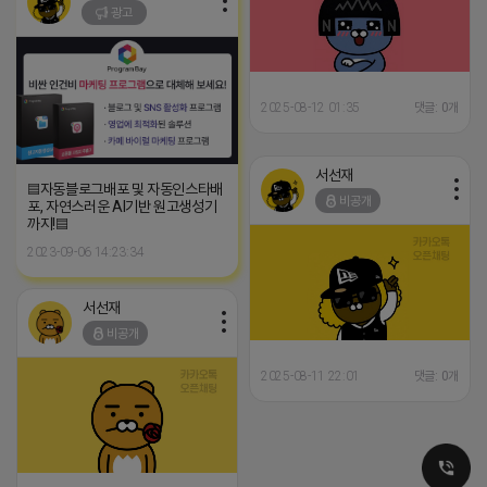
광고
2025-08-12 01:35
댓글: 0개
서선재
▤자동블로그배포 및 자동인스타배
비공개
포, 자연스러운 AI기반 원고생성기
까지!▤
2023-09-06 14:23:34
서선재
비공개
2025-08-11 22:01
댓글: 0개