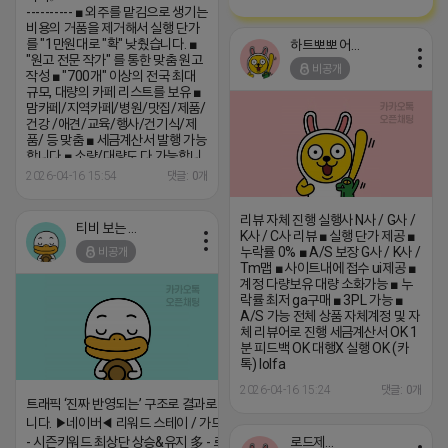
---------- ■ 외주를 맡김으로 생기는
비용의 거품을 제거해서 실행 단가
를 "1만원대로 "확" 낮췄습니다. ■
하트뽀뽀 어피치
"원고 전문 작가" 를 통한 맞춤 원고
비공개
작성 ■ "700개" 이상의 전국 최대
규모, 대량의 카페 리스트를 보유 ■
맘카페/지역카페/병원/맛집/제품/
건강 /애견/교육/행사/건기식/제
품/ 등 맞춤 ■ 세금계산서 발행 가능
합니다 ■ 소량/대량도 다 가능합니
다 ------------------------------------
2026-04-16 15:54
댓글: 0개
----- (카톡) show7720
리뷰 자체 진행 실행사 N사 / G사 /
티비 보는 라이언
K사 / C사 리뷰 ■ 실행 단가 제공 ■
누락률 0% ■ A/S 보장 G사 / K사 /
비공개
Tm맵 ■ 사이트내에 접수 ui제공 ■
계정 다량보유 대량 소화가능 ■ 누
락률 최저 ga구매 ■ 3PL 가능 ■
A/S 가능 전체 상품 자체계정 및 자
체 리뷰어로 진행 세금계산서 OK 1
분 피드백 OK 대행X 실행 OK (카
톡) lolfa
2026-04-16 15:24
댓글: 0개
트래픽 ‘진짜 반영되는’ 구조로 결과로 보여드립
니다. ▶네이버◀ 리워드 스테이 / 가드 / 자몽 등
로드제인
- 시즌키워드 최상단 상승&유지 多 - 로직변화,