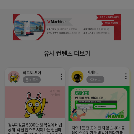
유사 컨텐츠 더보기
마케팅스토어
하트뽀뽀 어피치
광고
비공개
정부지원금 5330만 원 싹쓸이 비법
지역 1등 먼 곳에 있지 않습니다. 플
공개! 책 한 권으로 시작하는 현금파
레이스 순위가 뒷받침이 된다면 매