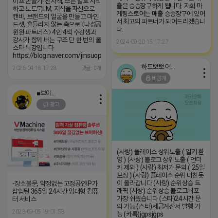
이프 만들기! 전자책, 쓰는 일로 시작
출은 승승장구하게 됩니다. 저희 마
하고 노트북LM, 지식을 자산으로
케팅스토어는 매출 승승장구에 있어
캔바, 브랜드의 얼굴을 만들고 마인
서 최고의 파트너가 되어드리겠습니
드셋, 흔들리지 않는 축으로 〈나성공
다.
윈윈 파트너스〉 4인 4색 수강생과
강사가 함께 버는 구조 단 한 번의 올
2024-09-20 15:17:27
스타 특강입니다
https://blog.naver.com/jinsuopen/224252572730
하트뽀뽀 어피치
2026-04-18 17:28
댓글: 0개
비공개
■브이머신■
광고
(사랑) 플레이스 상위노출 ( 일키 환
영 ) (사랑) 블로그 상위노출 ( 언더
키 제외 ) (사랑) 최저가 문의 ( 25일
보장 ) (사랑) 플레이스 순위 미친듯
이 올라갑니다 (사랑) 순위상승 트
-장소불문, 약정없는 고정공인IP가
래픽 (사랑) 순위상승 블로그배포
삽입된 365일 24시간 임대형 컴퓨
가장 쉬웠습니다 (스타)24시간 문
터 서비스
의 가능 (스타)세금계산서 발행 가
2023-09-05 19:01:58
능 (카톡)jgpsjgps