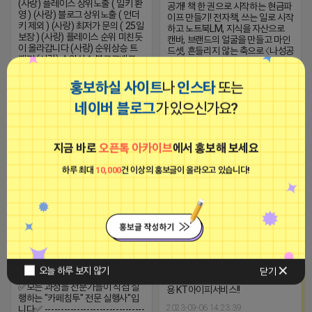
(사랑) 플레이스 상위노출 ( 일키 환
공개! 책 한 권으로 시작하는 현금파
영 ) (사랑) 블로그 상위노출 ( 언더
이프 만들기! 전자책, 쓰는 일로 시작
키 제외 ) (사랑) 최저가 문의 ( 25일
하고 노트북LM, 지식을 자산으로
보장 ) (사랑) 플레이스 순위 미친듯
캔바, 브랜드의 얼굴을 만들고 마인
이 올라갑니다 (사랑) 순위상승 트
드셋, 흔들리지 않는 축으로 〈나성공
래픽 (사랑) 순위상승 블로그배포
윈윈 파트너스〉 4인 4색 수강생과
(사랑) 맛집 음식점 트래픽 순위 잘
강사가 함께 버는 구조 단 한 번의 올
오릅니다 가장 쉬웠습니다 (스
스타 특강입니다
홍보하실 사이트
나
인스타
또는
타)24시간 문의 가능 (스타)세금계
https://blog.naver.com/jinsuope
산서 발행 가능 (카톡)jgpsjgps
네이버 블로그
가 있으신가요?
2026-04-16 17:44
댓글: 0개
2026-04-16 17:14
댓글: 0개
지금 바로
오픈톡 아카이브
에서 홍보해 보세요
■아이피몬스터■
하트뽀뽀 어피치
광고
하루 최대
10,000
건 이상의 홍보글이 올라오고 있습니다!
비공개
오늘 하루 보지 않기
닫기
[아이피몬스터] 전국 최저가 마케팅
✅모든 과정을 전문가들이 직접 실
용 KT아이피서비스!!
행하는 "카페침투" 전문 실행사"입
2023-09-06 14:23:39
니다✅ -------------------------------