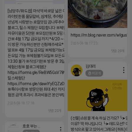
[남양주/화도읍] 마석역 바로앞 넓은 매장과, 프
라이빗한룸 물닭갈비, 삼계탕, 추어탕 맛집 10
년넘게 사랑받는 로컬맛집 곰나루추어탕에서
블로그, 릴스 체험단 모집합니다 ※체험메뉴※
자유이용권 5만원 ※모집인원※ 5팀 ※모집기
https://m.blog.naver.com/wlgus
간※ 4월 17일 금요일 까지 *4/20 ~ 4/26 사
2026-04-18 17:23
이 방문 가능하신분만 신청해주세요* ※체험단
발표※ 4월 17일 금요일 ※체험가능요일※ 모
댓글:20개
든요일 가능 ※체험불가요일※ 모든요일 12 ~
13:30 불가 ※작성기한※ 방문 후 3일 이내 ※
김대리
체험신청※ 블로그체험단
https://forms.gle/ReBW5GsV789ur2Pz6
비공개
릴스체험단
https://forms.gle/dawiYyEQZzDdqf8W8
※특이사항※ 방문인원 최대 4인 까지 가능 체
험권 금액 초과시 초과비용은 본인부담입니다.
2026-04-18 17:18
댓글:20개
(선물)쇼핑몰 계속 하실 건가요? ╰➤열
이유? 딱 하나입니다. ╰➤레드오션? 아니
호호 부는 튜브
방식으로 팔고 있어서 그래요! (하트)이번