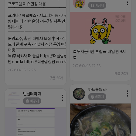
프로그램 이슈 민감 대응
비공개
▔▔▔▔▔▔▔▔▔▔▔▔▔▔▔▔▔▔ ▶쿠팡◀
프라다 / 헤르메스 / 시그니처 등 - 키워드 검색
량 데이터 기반 운영 - 4~7월 시즌 인기 키워드
5위내 多
▔▔▔▔▔▔▔▔▔▔▔▔▔▔▔▔▔▔
▶광고주, 총판, 대행사 모집 中◀ - 장기 협업 파
트너 관계 구축 - 개발사 직접 운영 빠른 피드백
대응 ▔▔▔▔▔▔▔▔▔▔▔▔▔▔▔▔▔▔ (카
⛔️ 투자금 0원 부업 ➡️ 내일 밤 9시
톡)주식회사 더 풀림 https://더풀림상
⛔️
담.enn.kr https://더풀림상담.enn.kr
2026-04-18 17:23
2026-04-18 17:26
댓글:20개
댓글:20개
하트뿅뿅 라이언
빈털터리 제이지
비공개
비공개