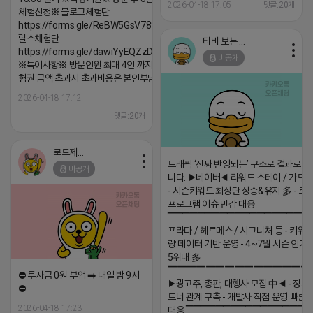
2026-04-18 17:05
댓글:20개
체험신청※ 블로그체험단
https://forms.gle/ReBW5GsV789ur2Pz6
릴스체험단
티비 보는 라이언
https://forms.gle/dawiYyEQZzDdqf8W8
비공개
※특이사항※ 방문인원 최대 4인 까지 가능 체
험권 금액 초과시 초과비용은 본인부담입니다.
2026-04-18 17:12
댓글:20개
로드제인
트래픽 ‘진짜 반영되는’ 구조로 결과로 
비공개
니다. ▶네이버◀ 리워드 스테이 / 가드 /
- 시즌키워드 최상단 상승&유지 多 - 로
프로그램 이슈 민감 대응
▔▔▔▔▔▔▔▔▔▔▔▔▔▔▔▔▔▔ 
프라다 / 헤르메스 / 시그니처 등 - 키워
량 데이터 기반 운영 - 4~7월 시즌 인기
5위내 多
▔▔▔▔▔▔▔▔▔▔▔▔▔▔▔
⛔️ 투자금 0원 부업 ➡️ 내일 밤 9시
▶광고주, 총판, 대행사 모집 中◀ - 장기
⛔️
트너 관계 구축 - 개발사 직접 운영 빠른
2026-04-18 17:23
대응 ▔▔▔▔▔▔▔▔▔▔▔▔▔▔▔▔▔▔