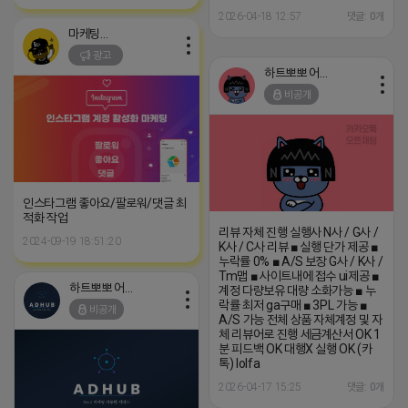
2026-04-18 12:57
댓글: 0개
마케팅스토어
광고
하트뽀뽀 어피치
비공개
인스타그램 좋아요/팔로워/댓글 최
적화 작업
리뷰 자체 진행 실행사 N사 / G사 /
2024-09-19 18:51:20
K사 / C사 리뷰 ■ 실행 단가 제공 ■
누락률 0% ■ A/S 보장 G사 / K사 /
Tm맵 ■ 사이트내에 접수 ui제공 ■
하트뽀뽀 어피치
계정 다량보유 대량 소화가능 ■ 누
락률 최저 ga구매 ■ 3PL 가능 ■
비공개
A/S 가능 전체 상품 자체계정 및 자
체 리뷰어로 진행 세금계산서 OK 1
분 피드백 OK 대행X 실행 OK (카
톡) lolfa
2026-04-17 15:25
댓글: 0개