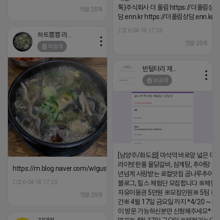
톡)주식회사 더 풀림 https://더풀림상
댓글:20개
담.enn.kr https://더풀림상담.enn.kr
2026-04-18 17:26
하트뿅뿅 라이언
댓글:20개
비공개
빈털터리 제이지
비공개
[남양주/화도읍] 마석역 바로앞 넓은 매장
라이빗한룸 물닭갈비, 삼계탕, 추어탕 맛집
https://m.blog.naver.com/wlgus1647/224253846149
년넘게 사랑받는 로컬맛집 곰나루추어
2026-04-18 17:23
블로그, 릴스 체험단 모집합니다 ※체험
자유이용권 5만원 ※모집인원※ 5팀 ※
댓글:20개
간※ 4월 17일 금요일 까지 *4/20 ~ 4/
이 방문 가능하신분만 신청해주세요* 