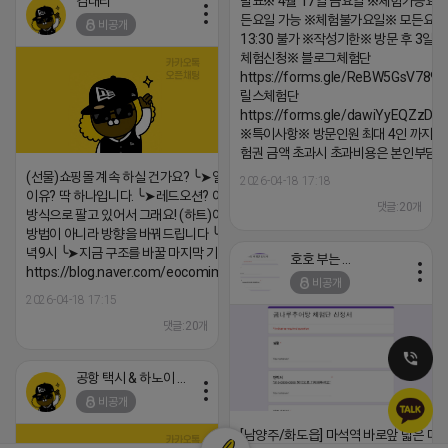
김대리
발표※ 4월 17일 금요일 ※체험가능요일
든요일 가능 ※체험불가요일※ 모든요일 1
비공개
13:30 불가 ※작성기한※ 방문 후 3일 
체험신청※ 블로그체험단
https://forms.gle/ReBW5GsV789u
릴스체험단
https://forms.gle/dawiYyEQZzDd
※특이사항※ 방문인원 최대 4인 까지 가
험권 금액 초과시 초과비용은 본인부담입
(선물)쇼핑몰 계속 하실 건가요? ╰➤열심히 해도 안되는
2026-04-18 17:18
이유? 딱 하나입니다. ╰➤레드오션? 아니요! ╰➤모두 같은
댓글:20개
방식으로 팔고 있어서 그래요! (하트)이번엔 다릅니다. ╰➤
방법이 아니라 방향을 바꿔드립니다 ╰➤4월 21일(화) 저
녁9시 ╰➤지금 구조를 바꿀 마지막 기회
호호 부는 튜브
https://blog.naver.com/eocomim/224250518436
비공개
2026-04-18 17:15
댓글:20개
공항 택시 & 하노이 렌트카
비공개
[남양주/화도읍] 마석역 바로앞 넓은 매장