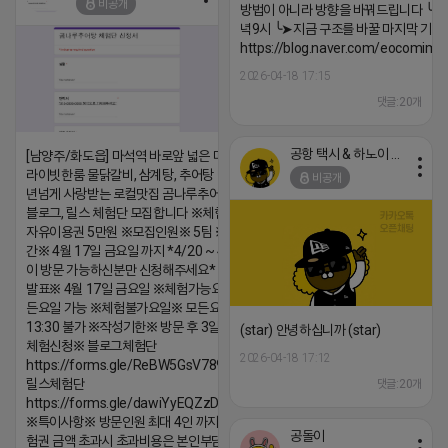
비공개
방법이 아니라 방향을 바꿔드립니다 ╰➤4월
녁9시 ╰➤지금 구조를 바꿀 마지막 기회
https://blog.naver.com/eocomim
2026-04-18 17:15
댓글:20개
공항 택시 & 하노이 렌트카
[남양주/화도읍] 마석역 바로앞 넓은 매장과, 프
라이빗한룸 물닭갈비, 삼계탕, 추어탕 맛집 10
비공개
년넘게 사랑받는 로컬맛집 곰나루추어탕에서
블로그, 릴스 체험단 모집합니다 ※체험메뉴※
자유이용권 5만원 ※모집인원※ 5팀 ※모집기
간※ 4월 17일 금요일 까지 *4/20 ~ 4/26 사
이 방문 가능하신분만 신청해주세요* ※체험단
발표※ 4월 17일 금요일 ※체험가능요일※ 모
든요일 가능 ※체험불가요일※ 모든요일 12 ~
13:30 불가 ※작성기한※ 방문 후 3일 이내 ※
(star) 안녕하십니까 (star)
체험신청※ 블로그체험단
2026-04-18 17:12
https://forms.gle/ReBW5GsV789ur2Pz6
릴스체험단
댓글:20개
https://forms.gle/dawiYyEQZzDdqf8W8
※특이사항※ 방문인원 최대 4인 까지 가능 체
공돌이
험권 금액 초과시 초과비용은 본인부담입니다.