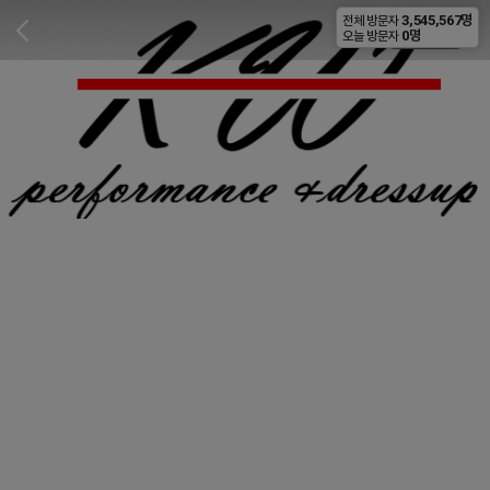
3,545,567명
전체 방문자
비공개
0명
오늘 방문자