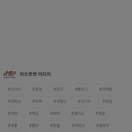
하트뽀뽀 어피치
인스타
홍보
광고
블로그
마케팅
유튜브
틱톡
부동산
인스타
창업
부업
게임
페북
좋아요
맞팔
맞좋
좋반
맞핱
트위치
팔로우