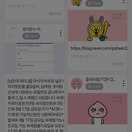
비공개
2026-04-18 17:13
댓글:20개
음악듣는 어피치
비공개
https://blog.naver.com/pshwin2/
2026-04-18 17:12
댓글:20개
클로이랩/TOP CLASS
[남양주/화도읍] 마석역 바로앞 넓은 매장과, 프
라이빗한룸 물닭갈비, 삼계탕, 추어탕 맛집 10
비공개
년넘게 사랑받는 로컬맛집 곰나루추어탕에서
블로그, 릴스 체험단 모집합니다 ※체험메뉴※
자유이용권 5만원 ※모집인원※ 5팀 ※모집기
간※ 4월 17일 금요일 까지 *4/20 ~ 4/26 사
이 방문 가능하신분만 신청해주세요* ※체험단
발표※ 4월 17일 금요일 ※체험가능요일※ 모
든요일 가능 ※체험불가요일※ 모든요일 12 ~
13:30 불가 ※작성기한※ 방문 후 3일 이내 ※