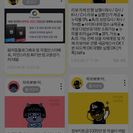
광고
리뷰 자체 진행 실행사 N사 / G사 /
K사 / C사 리뷰 ■ 실행 단가 제공 ■
누락률 0% ■ A/S 보장 G사 / K사 /
Tm맵 ■ 사이트내에 접수 ui제공 ■
계정 다량보유 대량 소화가능 ■ 누
락률 최저 ga구매 ■ 3PL 가능 ■
A/S 가능 전체 상품 자체계정 및 자
체 리뷰어로 진행 세금계산서 OK 1
분 피드백 OK 대행X 실행 OK (카
▤자동블로그배포 및 자동인스타배
톡) lolfa
포, 자연스러운 AI기반 원고생성기
까지!▤
2026-04-17 11:04
댓글: 0개
2023-09-06 14:23:34
하트뽀뽀 어피치
하트뽀뽀 어피치
비공개
비공개
정부지원금 5330만 원 싹쓸이 비법