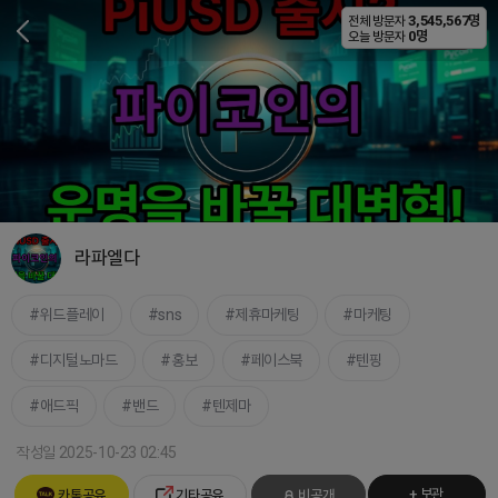
3,545,567명
전체 방문자
비공개
0명
오늘 방문자
라파엘다
위드플레이
sns
제휴마케팅
마케팅
디지털노마드
홍보
페이스북
텐핑
애드픽
밴드
텐제마
작성일 2025-10-23 02:45
+ 보관
카톡공유
기타공유
비공개