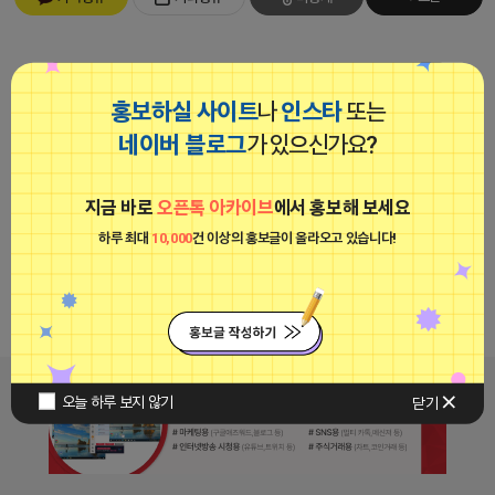
메시지가 삭제되었습니다.
홍보하실 사이트
나
인스타
또는
https://open.kakao.com/o/g0SJETV
네이버 블로그
가 있으신가요?
메시지가 삭제되
https://youtu.be/iOy-36dClmk?si=NwFSrlq9kI6sk7O2
지금 바로
오픈톡 아카이브
에서 홍보해 보세요
었습니다.
하루 최대
10,000
건 이상의 홍보글이 올라오고 있습니다!
댓글 0개
오늘 하루 보지 않기
닫기