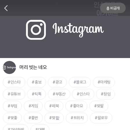
비공개
머리 빗는 네오
인스타
홍보
광고
블로그
마케팅
유튜브
틱톡
부동산
인스타
창업
부업
게임
페북
좋아요
맞팔
맞좋
좋반
맞핱
트위치
팔로우
가상화폐
대행