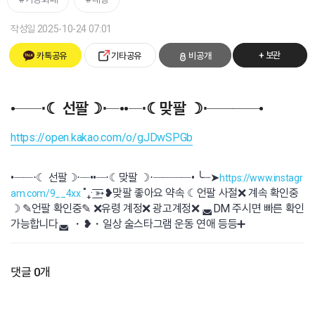
작성일 2025-10-24 07:01
+ 보관
카톡공유
기타공유
비공개
•──⋅☾ 선팔☽⋅─••─⋅☾맞팔 ☽⋅────•
https://open.kakao.com/o/gJDwSPGb
•──⋅☾ 선팔☽⋅─••─⋅☾맞팔 ☽⋅────• ╰┈➤
https://www.instagr
˚₊· ͟͟͞͞➳❥ㅤ맞팔 좋아요 약속 ☾언팔 사절❌ 계속 확인중
am.com/9__4xx
☽ ✎언팔 확인중✎ ❌유령 계정❌ 광고계정❌ ◛DM 주시면 빠른 확인
가능합니다◛ ・❥・일상 술스타그램 운동 연애 등등➕
댓글 0개