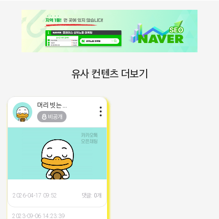
유사 컨텐츠 더보기
■브이머신■
마케팅스토어
마케팅스토어
■프로그램베이■
■아이피몬스터■
■파트너스애드온■
머리 빗는 네오
머리 빗는 네오
머리 빗는 네오
머리 빗는 네오
머리 빗는 네오
머리 빗는 네오
머리 빗는 네오
머리 빗는 네오
머리 빗는 네오
광고
광고
광고
광고
광고
광고
비공개
비공개
비공개
비공개
비공개
비공개
비공개
비공개
비공개
엔터테인먼트 창업 l 모집,관리만 하
엔터테인먼트 창업이 답입니다 이
엔터테인먼트 창업 l 모집,관리만 하
#광고
#광고
#광고
실계정AI 블로그 개발사 (일반키워
지역 1등 먼 곳에 있지 않습니다. 플
-장소불문, 약정없는 고정공인IP가
인스타그램 좋아요/팔로워/댓글 최
▤쿠팡파트너스 외 4개 파트너스 활
▤자동블로그배포 및 자동인스타배
[아이피몬스터] 전국 최저가 마케팅
시면됩니다. 집에서 누워서 돈 벌고
런 분들께 강력 추천합니다 집에서
시면됩니다. 집에서 누워서 돈 벌고
2026-04-17 09:52
댓글: 0개
드 순위작업용) ✅ 선택 1) 사진 1장
레이스 순위가 뒷받침이 된다면 매
삽입된 365일 24시간 임대형 컴퓨
적화 작업
동 자동화▤
포, 자연스러운 AI기반 원고생성기
용 KT아이피서비스!!
2026-04-18 11:10
댓글: 0개
싶은사람 강력추천!! 많은 창업중에
편하게 "억대 연봉" 꿈꾸시는 분 복
싶은사람 강력추천!! 많은 창업중에
2026-04-18 11:51
2026-04-18 00:06
댓글: 0개
댓글: 0개
글자수: 1,000자 ~ 1,500자 기본:
출은 승승장구하게 됩니다. 저희 마
터 서비스
까지!▤
1등 창업아이템 / 극 블루오션 지금
잡한 기술 없이 인력 관리에 자신 있
1등 창업아이템 / 극 블루오션 지금
500원 ~ 900원 24/7: 600원 ~
2024-09-19 18:51:20
2024-12-12 17:02:50
2023-09-06 14:23:39
케팅스토어는 매출 승승장구에 있어