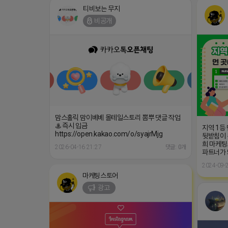
티비보는 무지
비공개
맘스홀릭 맘이베베 몰테일스토리 뽐뿌 댓글 작업
♨️ 즉시 입금
지역 1등
https://open.kakao.com/o/syajrMjg
뒷받침이 
희 마케팅
2026-04-16 21:27
댓글: 0개
파트너가
2024-09-2
마케팅스토어
광고