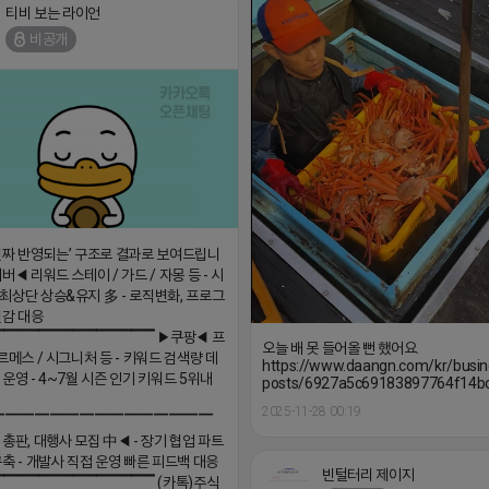
티비 보는 라이언
비공개
진짜 반영되는’ 구조로 결과로 보여드립니
버◀ 리워드 스테이 / 가드 / 자몽 등 - 시
최상단 상승&유지 多 - 로직변화, 프로그
민감 대응
▔▔▔▔▔▔▔▔▔▔▔▔▔▔ ▶쿠팡◀ 프
오늘 배 못 들어올 뻔 했어요.
르메스 / 시그니처 등 - 키워드 검색량 데
https://www.daangn.com/kr/busin
 운영 - 4~7월 시즌 인기 키워드 5위내
posts/6927a5c69183897764f14b
2025-11-28 00:19
▔▔▔▔▔▔▔▔▔▔▔▔▔▔▔
 총판, 대행사 모집 中◀ - 장기 협업 파트
구축 - 개발사 직접 운영 빠른 피드백 대응
빈털터리 제이지
▔▔▔▔▔▔▔▔▔▔▔▔▔▔ (카톡)주식