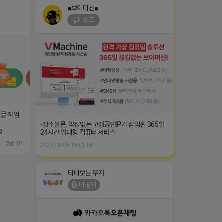
■브이머신■
광고
글 작업
-장소불문, 약정없는 고정공인IP가 삽입된 365일
g
24시간 임대형 컴퓨터 서비스
댓글: 0개
2023-09-05 19:01:58
티비보는 무지
비공개