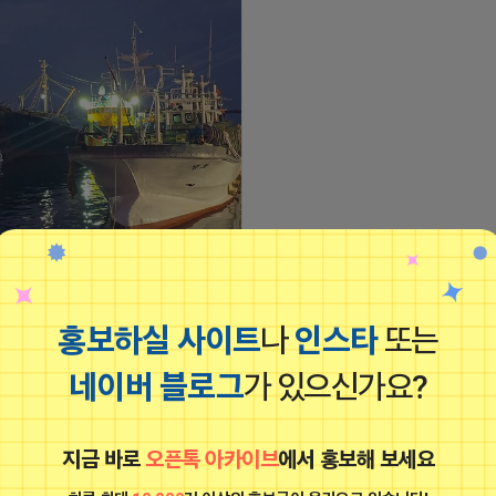
.. 정말 어렵습니다 ㅠㅠ
홍보하실 사이트
나
인스타
또는
/www.daangn.com/kr/business-
697171d32ce17475e2d0da41
네이버 블로그
가 있으신가요?
23 09:02
댓글: 0개
티비보는 무지
지금 바로
오픈톡 아카이브
에서 홍보해 보세요
비공개
하루 최대
10,000
건 이상의 홍보글이 올라오고 있습니다!