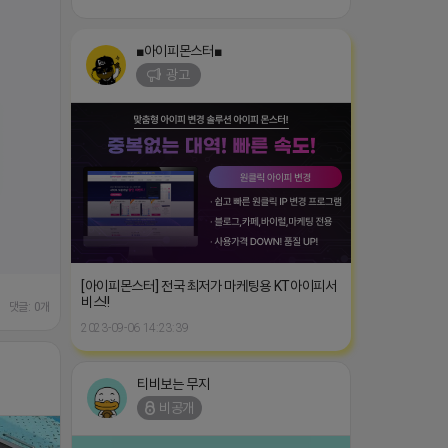
■아이피몬스터■
광고
[아이피몬스터] 전국 최저가 마케팅용 KT아이피서
비스!!
댓글: 0개
2023-09-06 14:23:39
티비보는 무지
비공개