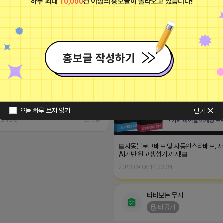
■프로그램베이■
광고
이건 진짜 숨길 수가 없네요 ㅠㅠ
/www.daangn.com/kr/business-
6966f7aa8542610f85f989a7
오늘 하루 보지 않기
닫기
18 13:01
댓글: 0개
▤자동블로그배포 및 자동인스타배포, 
AI기반 원고생성기 까지!▤
2023-09-06 14:23:34
티비보는 무지
비공개