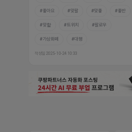
좋아요
맞팔
맞좋
좋반
맞핱
트위치
팔로우
가상화폐
대행
작성일 2025-10-24 10:33