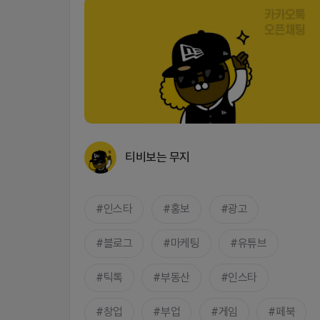
티비보는 무지
인스타
홍보
광고
블로그
마케팅
유튜브
틱톡
부동산
인스타
창업
부업
게임
페북