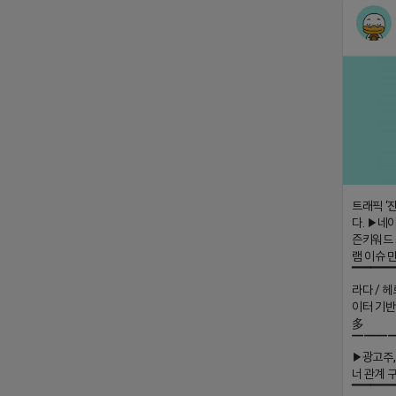
트래픽 ‘
다. ▶네이
즌키워드 
램 이슈 
▔▔▔▔
라다 / 헤
이터 기반
多
▔▔▔
▶광고주,
너 관계 
▔▔▔▔