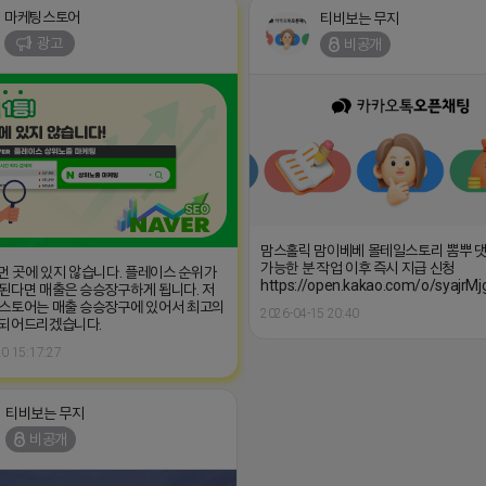
마케팅스토어
티비보는 무지
광고
비공개
맘스홀릭 맘이베베 몰테일스토리 뽐뿌 댓
가능한 분 작업 이후 즉시 지급 신청
 먼 곳에 있지 않습니다. 플레이스 순위가
https://open.kakao.com/o/syajrMj
된다면 매출은 승승장구하게 됩니다. 저
스토어는 매출 승승장구에 있어서 최고의
2026-04-15 20:40
 되어드리겠습니다.
0 15:17:27
티비보는 무지
비공개