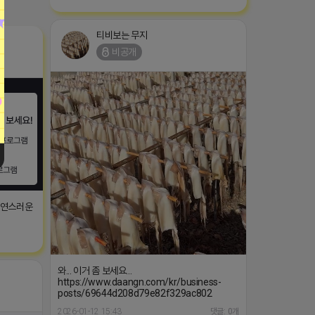
티비보는 무지
비공개
자연스러운
와... 이거 좀 보세요...
https://www.daangn.com/kr/business-
posts/69644d208d79e82f329ac802
2026-01-12 15:43
댓글: 0개