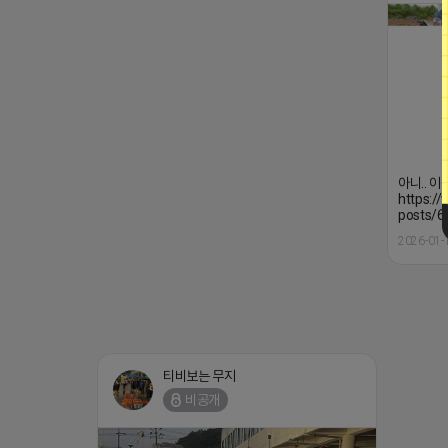
아니.. 
https:/
posts/
2026-01-
티비보는 무지
비공개