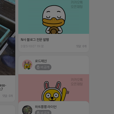
N사 블로그 전문 발행
2025-10-27 19:02
댓글: 0개
로드제인
비공개
ess-
c7
댓글: 0개
하트뿅뿅 라이언
비공개