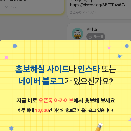
서버제작링크]
https://discord.gg/SBEEP4n87z
0 15:17:27
2026-04-17 17:14
팬다 Jr.
비공개
홍보하실 사이트
나
인스타
또는
네이버 블로그
가 있으신가요?
오신분들 ♥ 부탁드려요. [Masterpiece
사 / 커뮤니티 / 클랜 / 방송 / 상업용 디
지금 바로
오픈톡 아카이브
에서 홍보해 보세요
버 필요하신분은 아래 링크로 와주세요! 
티, 상업용 , 방송용 , 클랜 서버 제작 다
하루 최대
10,000
건 이상의 홍보글이 올라오고 있습니다!
서버제작링크]
https://discord.gg/SBEEP4n87z
2026-04-17 10:31