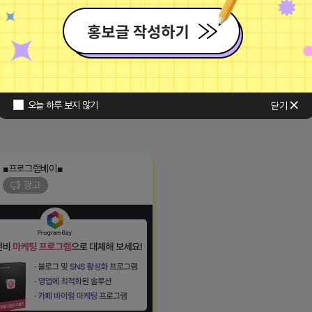
오늘 하루 보지 않기
닫기
■프로그램베이■
광고