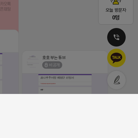
오늘 방문자
0명
댓글:20개
호호 부는 튜브
비공개
과, 프라
 10년넘게
로그, 릴스
용권 5만
[남양주/화도읍] 마석역 바로앞 넓은 매장과, 프라
17일 금요
이빗한룸 물닭갈비, 삼계탕, 추어탕 맛집 10년넘게
능하신분만 신
사랑받는 로컬맛집 곰나루추어탕에서 블로그, 릴스