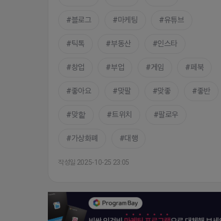
블로그
마케팅
유튜브
틱톡
부동산
인스타
창업
부업
게임
페북
좋아요
맞팔
맞좋
좋반
맞핱
트위치
팔로우
가상화폐
대행
작성일 2025-10-25 23:05