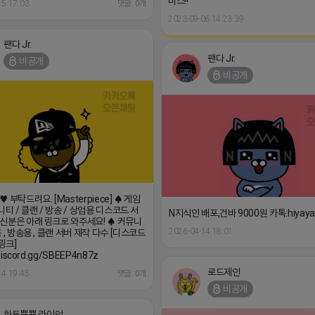
비스!!
15 17:03
댓글: 0개
2023-09-06 14:23:39
팬다 Jr.
팬다 Jr.
비공개
비공개
 부탁드려요. [Masterpiece] ♠ 게임
니티 / 클랜 / 방송 / 상업용 디스코드 서
N지식인 배포,건바 9000원 카톡:hiyaya
신분은 아래 링크로 와주세요! ♠ 커뮤니
2026-04-14 18:01
 , 방송용 , 클랜 서버 제작 다수 [디스코드
링크]
/discord.gg/SBEEP4n87z
로드제인
14 19:45
댓글: 0개
비공개
하트뿅뿅 라이언