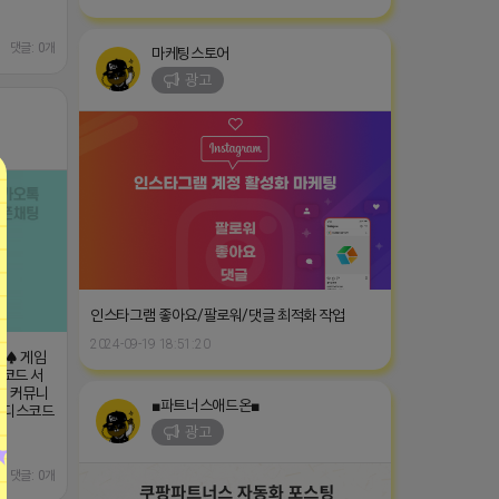
댓글: 0개
마케팅스토어
광고
인스타그램 좋아요/팔로워/댓글 최적화 작업
2024-09-19 18:51:20
] ♠ 게임
스코드 서
♠ 커뮤니
■파트너스애드온■
수 [디스코드
광고
댓글: 0개