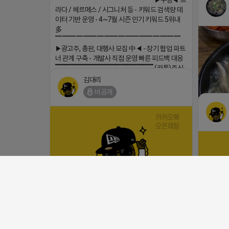
▔▔▔▔▔▔▔▔▔▔▔▔▔▔▔▔▔▔ ▶쿠팡◀ 프
라다 / 헤르메스 / 시그니처 등 - 키워드 검색량 데
이터 기반 운영 - 4~7월 시즌 인기 키워드 5위내
多
▔▔▔▔▔▔▔▔▔▔▔▔▔▔▔▔▔▔
▶광고주, 총판, 대행사 모집 中◀ - 장기 협업 파트
너 관계 구축 - 개발사 직접 운영 빠른 피드백 대응
▔▔▔▔▔▔▔▔▔▔▔▔▔▔▔▔▔▔ (카톡)주식
회사 더 풀림 https://더풀림상담.enn.kr https://
김대리
더풀림상담.enn.kr
비공개
2026-04-18 17:26
댓글:20개
https:/
(선물)쇼핑몰 계속 하실 건가요? ╰➤열심히 해도 안되는
2026-04-
이유? 딱 하나입니다. ╰➤레드오션? 아니요! ╰➤모두 같은
방식으로 팔고 있어서 그래요! (하트)이번엔 다릅니다. ╰➤
(star) 
방법이 아니라 방향을 바꿔드립니다 ╰➤4월 21일(화) 저