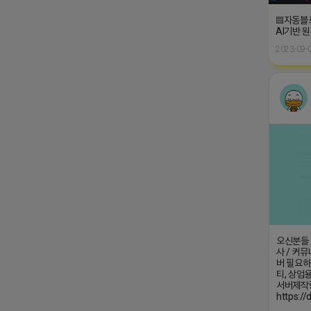
▤자동블
AI기반 
2023-09-0
오신분들 ♥
사 / 커뮤
버 필요하
티, 상업용
서버제작
https:/