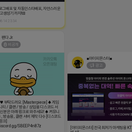
로그배포 및 자동인스타배포, 자연스러운
원고생성기 까지!▤
6 14:23:34
팬다 Jr.
비공개
■아이피몬스터■
광고
 부탁드려요. [Masterpiece] ♠ 게임
니티 / 클랜 / 방송 / 상업용 디스코드 서
신분은 아래 링크로 와주세요! ♠ 커뮤니
 , 방송용 , 클랜 서버 제작 다수 [디스코드
링크]
/discord.gg/SBEEP4n87z
[아이피몬스터] 전국 최저가 마케팅용 K