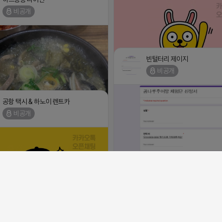
비공개
빈털터리 제이지
비공개
⛔️ 투자금 0원 부업 ➡️ 내일 밤 9시 ⛔️
2026-04-18 17:23
공항 택시 & 하노이 렌트카
비공개
[남양주/화도읍] 마석역 바로앞 넓은 매장
/m.blog.naver.com/wlgus1647/224253846149
이빗한룸 물닭갈비, 삼계탕, 추어탕 맛집
사랑받는 로컬맛집 곰나루추어탕에서 블
18 17:23
공돌이
체험단 모집합니다 ※체험메뉴※ 자유이
댓글:20개
비공개
원 ※모집인원※ 5팀 ※모집기간※ 4월 
안녕하십니까 (star)
일 까지 *4/20 ~ 4/26 사이 방문 가
댓글:20개