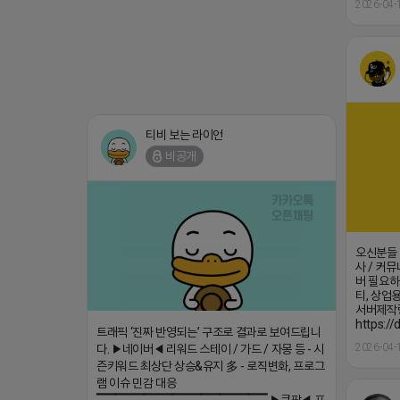
2026-04-
티비 보는 라이언
비공개
오신분들 ♥
사 / 커뮤
버 필요하
티, 상업용
서버제작
https:/
트래픽 ‘진짜 반영되는’ 구조로 결과로 보여드립니
2026-04-
다. ▶네이버◀ 리워드 스테이 / 가드 / 자몽 등 - 시
즌키워드 최상단 상승&유지 多 - 로직변화, 프로그
램 이슈 민감 대응