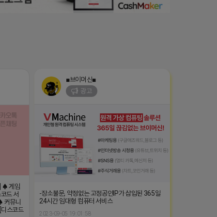
■브이머신■
광고
] ♠ 게임
-장소불문, 약정없는 고정공인IP가 삽입된 365일
스코드 서
24시간 임대형 컴퓨터 서비스
♠ 커뮤니
수 [디스코드
2023-09-05 19:01:58