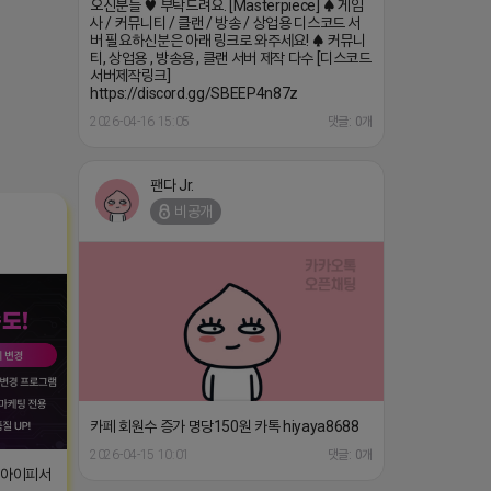
오신분들 ♥ 부탁드려요. [Masterpiece] ♠ 게임
사 / 커뮤니티 / 클랜 / 방송 / 상업용 디스코드 서
버 필요하신분은 아래 링크로 와주세요! ♠ 커뮤니
티, 상업용 , 방송용 , 클랜 서버 제작 다수 [디스코드
서버제작링크]
https://discord.gg/SBEEP4n87z
2026-04-16 15:05
댓글: 0개
팬다 Jr.
비공개
카페 회원수 증가 명당150원 카톡 hiyaya8688
2026-04-15 10:01
댓글: 0개
T아이피서