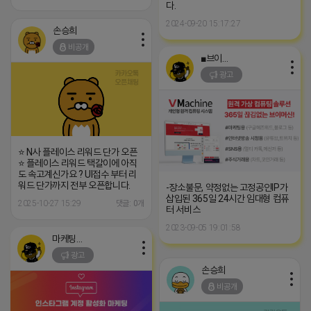
다.
2024-09-20 15:17:27
손승희
비공개
■브이머신■
광고
⭐ N사 플레이스 리워드 단가 오픈
⭐ 플레이스 리워드 택갈이에 아직
도 속고계신가요 ? UI접수 부터 리
워드 단가까지 전부 오픈합니다.
-장소불문, 약정없는 고정공인IP가
삽입된 365일 24시간 임대형 컴퓨
2025-10-27 15:29
댓글: 0개
터 서비스
2023-09-05 19:01:58
마케팅스토어
광고
손승희
비공개