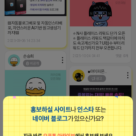
▤자동블로그배포 및 자동인스타배
포, 자연스러운 AI기반 원고생성기
까지!▤
⭐ N사 플레이스 리워드 단가 오픈
⭐ 플레이스 리워드 택갈이에 아직
2023-09-06 14:23:34
도 속고계신가요 ? UI접수 부터 리
워드 단가까지 전부 오픈합니다.
손승희
2025-10-24 04:41
댓글: 0개
비공개
■아이피몬스터■
광고
홍보하실 사이트
나
인스타
또는
⭐ N사 플레이스 리워드 단가 오픈
⭐ 플레이스 리워드 택갈이에 아직
네이버 블로그
가 있으신가요?
도 속고계신가요 ? UI접수 부터 리
워드 단가까지 전부 오픈합니다.
[아이피몬스터] 전국 최저가 마케팅
2025-10-24 01:09
댓글: 0개
용 KT아이피서비스!!
지금 바로
오픈톡 아카이브
에서 홍보해 보세요