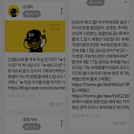
비공개
김대리
비공개
[남양주/화도읍] 마석역 바로앞 넓은 매장
라이빗한룸 물닭갈비, 삼계탕, 추어탕 맛집
년넘게 사랑받는 로컬맛집 곰나루추어
블로그, 릴스 체험단 모집합니다 ※체험
자유이용권 5만원 ※모집인원※ 5팀 ※
간※ 4월 17일 금요일 까지 *4/20 ~ 4/
이 방문 가능하신분만 신청해주세요* 
(선물)쇼핑몰 계속 하실 건가요? ╰➤열심히 해도 안되는
발표※ 4월 17일 금요일 ※체험가능요일
이유? 딱 하나입니다. ╰➤레드오션? 아니요! ╰➤모두 같은
든요일 가능 ※체험불가요일※ 모든요일 1
방식으로 팔고 있어서 그래요! (하트)이번엔 다릅니다. ╰➤
13:30 불가 ※작성기한※ 방문 후 3일 
방법이 아니라 방향을 바꿔드립니다 ╰➤4월 21일(화) 저
체험신청※ 블로그체험단
녁9시 ╰➤지금 구조를 바꿀 마지막 기회
https://forms.gle/ReBW5GsV789u
https://blog.naver.com/eocomim/224250518436
릴스체험단
https://forms.gle/dawiYyEQZzDd
2026-04-18 17:15
※특이사항※ 방문인원 최대 4인 까지 가
댓글:20개
험권 금액 초과시 초과비용은 본인부담입
2026-04-18 17:18
호호 부는 튜브
댓글:20개
비공개