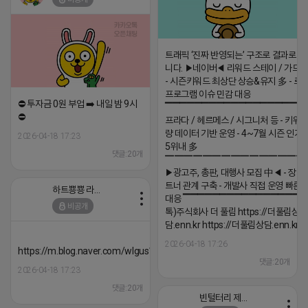
트래픽 ‘진짜 반영되는’ 구조로 결과로 
니다. ▶네이버◀ 리워드 스테이 / 가드 /
- 시즌키워드 최상단 상승&유지 多 - 로
프로그램 이슈 민감 대응
⛔️ 투자금 0원 부업 ➡️ 내일 밤 9시
▔▔▔▔▔▔▔▔▔▔▔▔▔▔▔▔▔▔ 
⛔️
프라다 / 헤르메스 / 시그니처 등 - 키워
량 데이터 기반 운영 - 4~7월 시즌 인기
2026-04-18 17:23
5위내 多
댓글:20개
▔▔▔▔▔▔▔▔▔▔▔▔▔▔▔
▶광고주, 총판, 대행사 모집 中◀ - 장기
트너 관계 구축 - 개발사 직접 운영 빠른
하트뿅뿅 라이언
대응 ▔▔▔▔▔▔▔▔▔▔▔▔▔▔▔▔▔▔
비공개
톡)주식회사 더 풀림 https://더풀림상
담.enn.kr https://더풀림상담.enn.kr
2026-04-18 17:26
https://m.blog.naver.com/wlgus1647/224253846149
댓글:20개
2026-04-18 17:23
댓글:20개
빈털터리 제이지