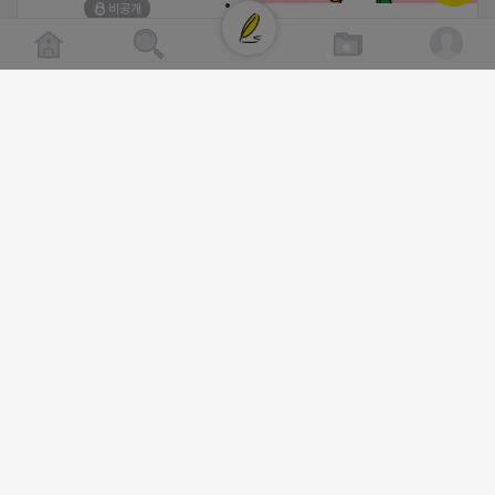
비공개
https://blog.naver.com/pshwin2/
2026-04-18 17:12
[남양주/화도읍] 마석역 바로앞 넓은 매장과, 프
댓글:20개
라이빗한룸 물닭갈비, 삼계탕, 추어탕 맛집 10
년넘게 사랑받는 로컬맛집 곰나루추어탕에서
블로그, 릴스 체험단 모집합니다 ※체험메뉴※
클로이랩/TOP CLASS
자유이용권 5만원 ※모집인원※ 5팀 ※모집기
비공개
간※ 4월 17일 금요일 까지 *4/20 ~ 4/26 사
이 방문 가능하신분만 신청해주세요* ※체험단
발표※ 4월 17일 금요일 ※체험가능요일※ 모
든요일 가능 ※체험불가요일※ 모든요일 12 ~
13:30 불가 ※작성기한※ 방문 후 3일 이내 ※
체험신청※ 블로그체험단
https://forms.gle/ReBW5GsV789ur2Pz6
릴스체험단
2026-04-18 17:05
댓글:20개
https://forms.gle/dawiYyEQZzDdqf8W8
※특이사항※ 방문인원 최대 4인 까지 가능 체
험권 금액 초과시 초과비용은 본인부담입니다.
2026-04-18 17:12
댓글:20개