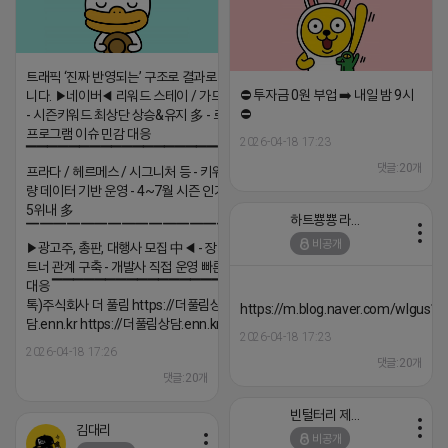
트래픽 ‘진짜 반영되는’ 구조로 결과로 보여드립
⛔️ 투자금 0원 부업 ➡️ 내일 밤 9시
니다. ▶네이버◀ 리워드 스테이 / 가드 / 자몽 등
⛔️
- 시즌키워드 최상단 상승&유지 多 - 로직변화,
프로그램 이슈 민감 대응
2026-04-18 17:23
▔▔▔▔▔▔▔▔▔▔▔▔▔▔▔▔▔▔ ▶쿠팡◀
댓글:20개
프라다 / 헤르메스 / 시그니처 등 - 키워드 검색
량 데이터 기반 운영 - 4~7월 시즌 인기 키워드
5위내 多
하트뿅뿅 라이언
▔▔▔▔▔▔▔▔▔▔▔▔▔▔▔▔▔▔
비공개
▶광고주, 총판, 대행사 모집 中◀ - 장기 협업 파
트너 관계 구축 - 개발사 직접 운영 빠른 피드백
대응 ▔▔▔▔▔▔▔▔▔▔▔▔▔▔▔▔▔▔ (카
톡)주식회사 더 풀림 https://더풀림상
https://m.blog.naver.com/wlgus
담.enn.kr https://더풀림상담.enn.kr
2026-04-18 17:23
2026-04-18 17:26
댓글:20개
댓글:20개
빈털터리 제이지
김대리
비공개