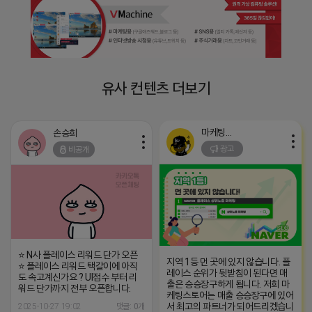
유사 컨텐츠 더보기
마케팅스토어
손승희
광고
비공개
⭐ N사 플레이스 리워드 단가 오픈
지역 1등 먼 곳에 있지 않습니다. 플
⭐ 플레이스 리워드 택갈이에 아직
레이스 순위가 뒷받침이 된다면 매
도 속고계신가요 ? UI접수 부터 리
출은 승승장구하게 됩니다. 저희 마
워드 단가까지 전부 오픈합니다.
케팅스토어는 매출 승승장구에 있어
서 최고의 파트너가 되어드리겠습니
2025-10-27 19:02
댓글: 0개