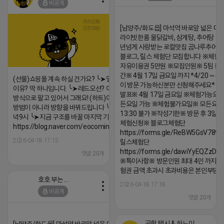
비공개
[남양주/화도읍] 마석역 바로앞 넓은 매장
라이빗한룸 물닭갈비, 삼계탕, 추어탕 맛집
년넘게 사랑받는 로컬맛집 곰나루추어
블로그, 릴스 체험단 모집합니다 ※체험
자유이용권 5만원 ※모집인원※ 5팀 ※
간※ 4월 17일 금요일 까지 *4/20 ~ 4/
(선물)쇼핑몰 계속 하실 건가요? ╰➤열심히 해도 안되는
이 방문 가능하신분만 신청해주세요* 
이유? 딱 하나입니다. ╰➤레드오션? 아니요! ╰➤모두 같은
발표※ 4월 17일 금요일 ※체험가능요일
방식으로 팔고 있어서 그래요! (하트)이번엔 다릅니다. ╰➤
든요일 가능 ※체험불가요일※ 모든요일 1
방법이 아니라 방향을 바꿔드립니다 ╰➤4월 21일(화) 저
13:30 불가 ※작성기한※ 방문 후 3일 
녁9시 ╰➤지금 구조를 바꿀 마지막 기회
체험신청※ 블로그체험단
https://blog.naver.com/eocomim/224250518436
https://forms.gle/ReBW5GsV789u
2026-04-18 17:15
릴스체험단
https://forms.gle/dawiYyEQZzDd
댓글:20개
※특이사항※ 방문인원 최대 4인 까지 가
험권 금액 초과시 초과비용은 본인부담입
호호 부는 튜브
2026-04-18 17:18
비공개
댓글:20개
공항 택시 & 하노이 렌트카