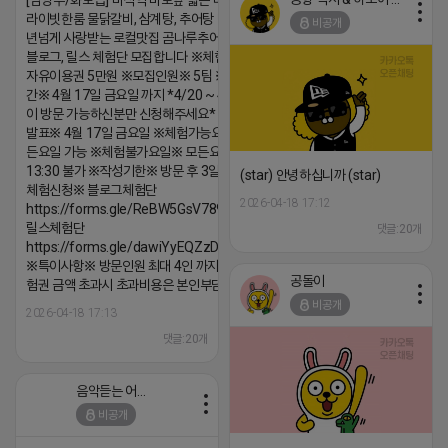
[남양주/화도읍] 마석역 바로앞 넓은 매장과, 프
라이빗한룸 물닭갈비, 삼계탕, 추어탕 맛집 10
비공개
년넘게 사랑받는 로컬맛집 곰나루추어탕에서
블로그, 릴스 체험단 모집합니다 ※체험메뉴※
자유이용권 5만원 ※모집인원※ 5팀 ※모집기
간※ 4월 17일 금요일 까지 *4/20 ~ 4/26 사
이 방문 가능하신분만 신청해주세요* ※체험단
발표※ 4월 17일 금요일 ※체험가능요일※ 모
든요일 가능 ※체험불가요일※ 모든요일 12 ~
13:30 불가 ※작성기한※ 방문 후 3일 이내 ※
(star) 안녕하십니까 (star)
체험신청※ 블로그체험단
2026-04-18 17:12
https://forms.gle/ReBW5GsV789ur2Pz6
릴스체험단
댓글:20개
https://forms.gle/dawiYyEQZzDdqf8W8
※특이사항※ 방문인원 최대 4인 까지 가능 체
공돌이
험권 금액 초과시 초과비용은 본인부담입니다.
비공개
2026-04-18 17:13
댓글:20개
음악듣는 어피치
비공개