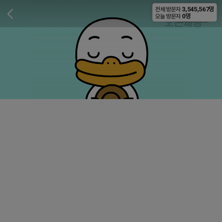
3,545,567명
전체 방문자
비공개
0명
오늘 방문자