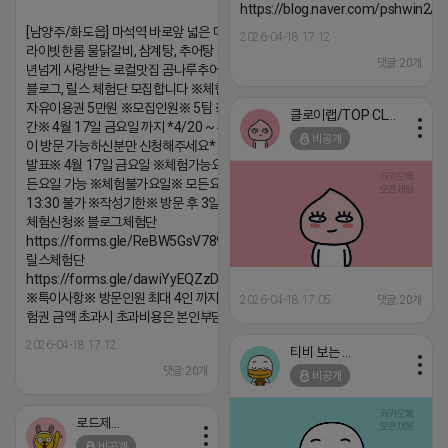
https://blog.naver.com/pshwin2/
[남양주/화도읍] 마석역 바로앞 넓은 매장과, 프
2026-04-18 17:12
라이빗한룸 물닭갈비, 삼계탕, 추어탕 맛집 10
댓글:20개
년넘게 사랑받는 로컬맛집 곰나루추어탕에서
블로그, 릴스 체험단 모집합니다 ※체험메뉴※
자유이용권 5만원 ※모집인원※ 5팀 ※모집기
클로이랩/TOP CLASS
간※ 4월 17일 금요일 까지 *4/20 ~ 4/26 사
비공개
이 방문 가능하신분만 신청해주세요* ※체험단
발표※ 4월 17일 금요일 ※체험가능요일※ 모
든요일 가능 ※체험불가요일※ 모든요일 12 ~
13:30 불가 ※작성기한※ 방문 후 3일 이내 ※
체험신청※ 블로그체험단
https://forms.gle/ReBW5GsV789ur2Pz6
릴스체험단
https://forms.gle/dawiYyEQZzDdqf8W8
※특이사항※ 방문인원 최대 4인 까지 가능 체
2026-04-18 17:05
댓글:20개
험권 금액 초과시 초과비용은 본인부담입니다.
2026-04-18 17:12
티비 보는 라이언
댓글:20개
비공개
로드제인
비공개