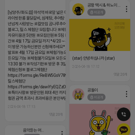
공항 택시 & 하노이 렌트카
[남양주/화도읍] 마석역 바로앞 넓은 매장과, 프
비공개
라이빗한룸 물닭갈비, 삼계탕, 추어탕 맛집 10
년넘게 사랑받는 로컬맛집 곰나루추어탕에서
블로그, 릴스 체험단 모집합니다 ※체험메뉴※
자유이용권 5만원 ※모집인원※ 5팀 ※모집기
간※ 4월 17일 금요일 까지 *4/20 ~ 4/26 사
이 방문 가능하신분만 신청해주세요* ※체험단
발표※ 4월 17일 금요일 ※체험가능요일※ 모
든요일 가능 ※체험불가요일※ 모든요일 12 ~
(star) 안녕하십니까 (star)
13:30 불가 ※작성기한※ 방문 후 3일 이내 ※
2026-04-18 17:12
체험신청※ 블로그체험단
댓글:20개
https://forms.gle/ReBW5GsV789ur2Pz6
릴스체험단
https://forms.gle/dawiYyEQZzDdqf8W8
공돌이
※특이사항※ 방문인원 최대 4인 까지 가능 체
비공개
험권 금액 초과시 초과비용은 본인부담입니다.
2026-04-18 17:13
댓글:20개
음악듣는 어피치