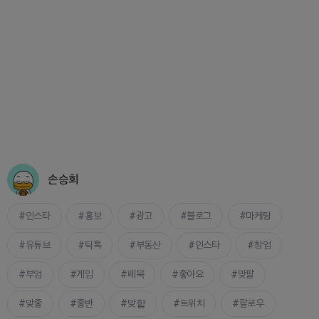
손승희
인스타
홍보
광고
블로그
마케팅
유튜브
틱톡
부동산
인스타
창업
부업
게임
페북
좋아요
맞팔
맞좋
좋반
맞핱
트위치
팔로우