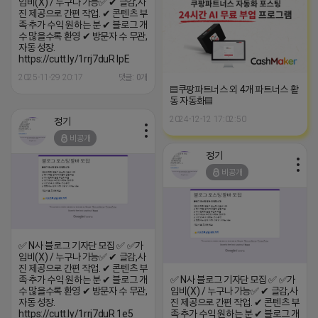
입비(X) / 누구나 가능✅ ✔ 글감,사
진 제공으로 간편 작업. ✔ 콘텐츠 부
족·추가 수익 원하는 분 ✔ 블로그 개
수 많을수록 환영 ✔ 방문자 수 무관,
자동 성장.
https://cutt.ly/1rrj7duR IpE
2025-11-29 20:17
댓글: 0개
▤쿠팡파트너스 외 4개 파트너스 활
동 자동화▤
2024-12-12 17:02:50
정기
비공개
정기
비공개
✅ N사 블로그 기자단 모집 ✅ ✅가
입비(X) / 누구나 가능✅ ✔ 글감,사
진 제공으로 간편 작업. ✔ 콘텐츠 부
족·추가 수익 원하는 분 ✔ 블로그 개
✅ N사 블로그 기자단 모집 ✅ ✅가
수 많을수록 환영 ✔ 방문자 수 무관,
입비(X) / 누구나 가능✅ ✔ 글감,사
자동 성장.
진 제공으로 간편 작업. ✔ 콘텐츠 부
https://cutt.ly/1rrj7duR 1e5
족·추가 수익 원하는 분 ✔ 블로그 개