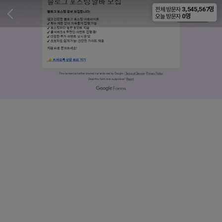
3,545,567명
전체 방문자
비공개
0명
오늘 방문자