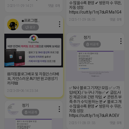
수 많을수록 환영 ✔ 방문자 수 무관,
2025-11-29 14:21
댓글: 0개
자동 성장.
https://cutt.ly/1rrj7duR Ma1G4
2025-11-29 06:03
댓글: 0개
■프로그램베이■
광고
정기
비공개
▤자동블로그배포 및 자동인스타배
포, 자연스러운 AI기반 원고생성기
까지!▤
✅ N사 블로그 기자단 모집 ✅ ✅가
2023-09-06 14:23:34
입비(X) / 누구나 가능✅ ✔ 글감,사
진 제공으로 간편 작업. ✔ 콘텐츠 부
족·추가 수익 원하는 분 ✔ 블로그 개
정기
수 많을수록 환영 ✔ 방문자 수 무관,
자동 성장.
비공개
https://cutt.ly/1rrj7duR AOEV
2025-11-28 01:33
댓글: 0개