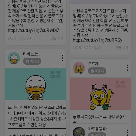
✅ N사 블로그 기자단 모집 ✅ ✅가
입비(X) / 누구나 가능✅ ✔ 글감,사
진 제공으로 간편 작업. ✔ 콘텐츠 부
✅ N사 블로그 기자단 모집 ✅ ✅가
족·추가 수익 원하는 분 ✔ 블로그 개
입비(X) / 누구나 가능✅ ✔ 글감,사
수 많을수록 환영 ✔ 방문자 수 무관,
진 제공으로 간편 작업. ✔ 콘텐츠 부
자동 성장.
족·추가 수익 원하는 분 ✔ 블로그 개
https://cutt.ly/1rrj7duR wDi7
수 많을수록 환영 ✔ 방문자 수 무관,
자동 성장.
2025-10-28 00:55
댓글: 0개
https://cutt.ly/1rrj7duR RGy
2025-10-27 16:40
댓글: 0개
티비 보는 라이언
비공개
로드제인
비공개
트래픽 ‘진짜 반영되는’ 구조로 결과로 보여드립
니다. ▶네이버◀ 리워드 스테이 / 가드 / 자몽 등
⛔️ 투자금 0원 부업 ➡️ 내일 밤 9시
- 시즌키워드 최상단 상승&유지 多 - 로직변화,
⛔️
프로그램 이슈 민감 대응
하트뿅뿅 라이언
▔▔▔▔▔▔▔▔▔▔▔▔▔▔▔▔▔▔ ▶쿠팡◀
2026-04-18 17:23