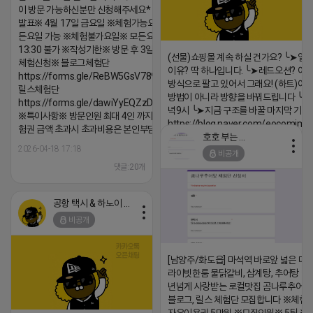
이 방문 가능하신분만 신청해주세요* ※체험단
발표※ 4월 17일 금요일 ※체험가능요일※ 모
든요일 가능 ※체험불가요일※ 모든요일 12 ~
13:30 불가 ※작성기한※ 방문 후 3일 이내 ※
(선물)쇼핑몰 계속 하실 건가요? ╰➤열
체험신청※ 블로그체험단
이유? 딱 하나입니다. ╰➤레드오션? 아니
https://forms.gle/ReBW5GsV789ur2Pz6
방식으로 팔고 있어서 그래요! (하트)이번
릴스체험단
방법이 아니라 방향을 바꿔드립니다 ╰➤4월
https://forms.gle/dawiYyEQZzDdqf8W8
녁9시 ╰➤지금 구조를 바꿀 마지막 기회
※특이사항※ 방문인원 최대 4인 까지 가능 체
https://blog.naver.com/eocomim
험권 금액 초과시 초과비용은 본인부담입니다.
호호 부는 튜브
2026-04-18 17:15
2026-04-18 17:18
비공개
댓글:20개
댓글:20개
공항 택시 & 하노이 렌트카
비공개
[남양주/화도읍] 마석역 바로앞 넓은 매장
라이빗한룸 물닭갈비, 삼계탕, 추어탕 맛집
년넘게 사랑받는 로컬맛집 곰나루추어
블로그, 릴스 체험단 모집합니다 ※체험