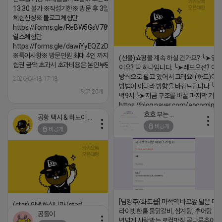
13:30 불가 ※작성기한※ 방문 후 3일 이내 ※
체험신청※ 블로그체험단
https://forms.gle/ReBW5GsV789ur2Pz6
릴스체험단
https://forms.gle/dawiYyEQZzDdqf8W8
※특이사항※ 방문인원 최대 4인 까지 가능 체
(선물)쇼핑몰 계속 하실 건가요? ╰➤열
험권 금액 초과시 초과비용은 본인부담입니다.
이유? 딱 하나입니다. ╰➤레드오션? 아니
방식으로 팔고 있어서 그래요! (하트)이번
2026-04-18 17:18
방법이 아니라 방향을 바꿔드립니다 ╰➤4월
댓글:20개
녁9시 ╰➤지금 구조를 바꿀 마지막 기회
https://blog.naver.com/eocomim
호호 부는 튜브
공항 택시 & 하노이 렌트카
2026-04-18 17:15
비공개
비공개
댓글:20개
[남양주/화도읍] 마석역 바로앞 넓은 매장
(star) 안녕하십니까 (star)
라이빗한룸 물닭갈비, 삼계탕, 추어탕 맛집
공돌이
2026-04-18 17:12
년넘게 사랑받는 로컬맛집 곰나루추어