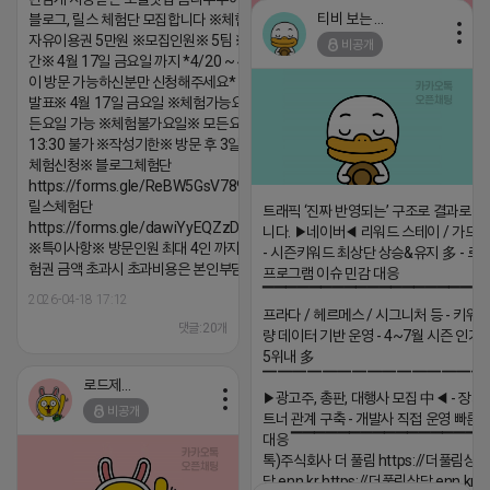
티비 보는 라이언
블로그, 릴스 체험단 모집합니다 ※체험메뉴※
자유이용권 5만원 ※모집인원※ 5팀 ※모집기
비공개
2026-04-18 17:05
댓글:20개
간※ 4월 17일 금요일 까지 *4/20 ~ 4/26 사
이 방문 가능하신분만 신청해주세요* ※체험단
발표※ 4월 17일 금요일 ※체험가능요일※ 모
든요일 가능 ※체험불가요일※ 모든요일 12 ~
13:30 불가 ※작성기한※ 방문 후 3일 이내 ※
체험신청※ 블로그체험단
https://forms.gle/ReBW5GsV789ur2Pz6
릴스체험단
트래픽 ‘진짜 반영되는’ 구조로 결과로 
https://forms.gle/dawiYyEQZzDdqf8W8
니다. ▶네이버◀ 리워드 스테이 / 가드 /
※특이사항※ 방문인원 최대 4인 까지 가능 체
- 시즌키워드 최상단 상승&유지 多 - 로
험권 금액 초과시 초과비용은 본인부담입니다.
프로그램 이슈 민감 대응
▔▔▔▔▔▔▔▔▔▔▔▔▔▔▔▔▔▔ 
2026-04-18 17:12
프라다 / 헤르메스 / 시그니처 등 - 키워
댓글:20개
량 데이터 기반 운영 - 4~7월 시즌 인기
5위내 多
▔▔▔▔▔▔▔▔▔▔▔▔▔▔▔
로드제인
▶광고주, 총판, 대행사 모집 中◀ - 장기
비공개
트너 관계 구축 - 개발사 직접 운영 빠른
대응 ▔▔▔▔▔▔▔▔▔▔▔▔▔▔▔▔▔▔
톡)주식회사 더 풀림 https://더풀림상
담.enn.kr https://더풀림상담.enn.kr