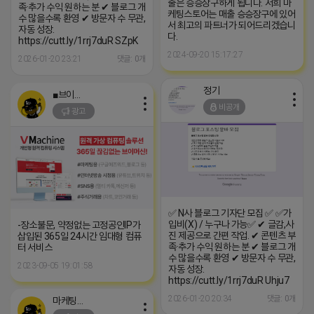
출은 승승장구하게 됩니다. 저희 마
족·추가 수익 원하는 분 ✔ 블로그 개
케팅스토어는 매출 승승장구에 있어
수 많을수록 환영 ✔ 방문자 수 무관,
서 최고의 파트너가 되어드리겠습니
자동 성장.
다.
https://cutt.ly/1rrj7duR SZpK
2024-09-20 15:17:27
2026-01-20 23:21
댓글: 0개
정기
■브이머신■
비공개
광고
✅ N사 블로그 기자단 모집 ✅ ✅가
입비(X) / 누구나 가능✅ ✔ 글감,사
-장소불문, 약정없는 고정공인IP가
진 제공으로 간편 작업. ✔ 콘텐츠 부
삽입된 365일 24시간 임대형 컴퓨
족·추가 수익 원하는 분 ✔ 블로그 개
터 서비스
수 많을수록 환영 ✔ 방문자 수 무관,
2023-09-05 19:01:58
자동 성장.
https://cutt.ly/1rrj7duR Uhju7
2026-01-20 20:34
댓글: 0개
마케팅스토어