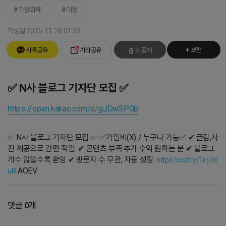
가상화폐
대행
작성일 2025-11-28 01:33
+ 보관
카톡공유
기타공유
비공개
✅ N사 블로그 기자단 모집 ✅
https://open.kakao.com/o/gJDwSPGb
✅ N사 블로그 기자단 모집 ✅ ✅가입비(X) / 누구나 가능✅ ✔ 글감,사
진 제공으로 간편 작업. ✔ 콘텐츠 부족·추가 수익 원하는 분 ✔ 블로그
개수 많을수록 환영 ✔ 방문자 수 무관, 자동 성장.
https://cutt.ly/1rrj7d
AOEV
uR
댓글 0개