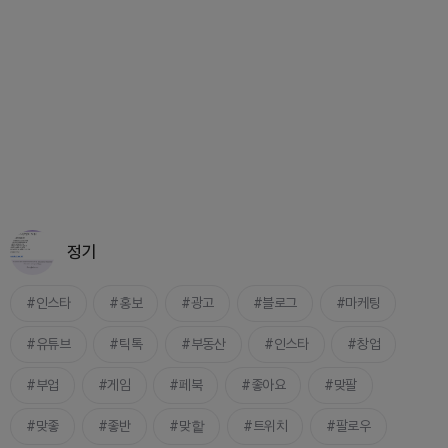
정기
인스타
홍보
광고
블로그
마케팅
유튜브
틱톡
부동산
인스타
창업
부업
게임
페북
좋아요
맞팔
맞좋
좋반
맞핱
트위치
팔로우