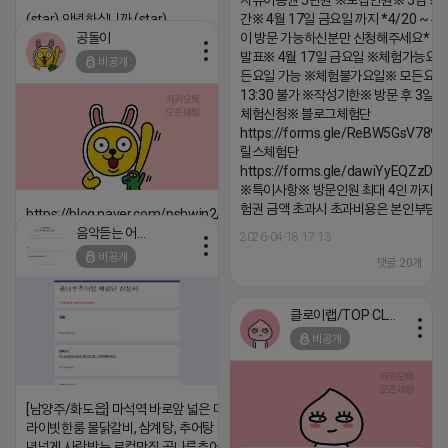
자유이용권 5만원 ※모집인원※ 5팀 ※
(star) 안녕하십니까 (star)
간※ 4월 17일 금요일 까지 *4/20 ~ 4/
공돌이
이 방문 가능하신분만 신청해주세요* 
2026-04-18 17:12
발표※ 4월 17일 금요일 ※체험가능요일
비공개
댓글:20개
든요일 가능 ※체험불가요일※ 모든요일 1
13:30 불가 ※작성기한※ 방문 후 3일 
체험신청※ 블로그체험단
https://forms.gle/ReBW5GsV789u
릴스체험단
https://forms.gle/dawiYyEQZzDd
※특이사항※ 방문인원 최대 4인 까지 가
험권 금액 초과시 초과비용은 본인부담입
https://blog.naver.com/pshwin2/224023970047
음악듣는 어피치
2026-04-18 17:13
2026-04-18 17:12
비공개
댓글:20개
댓글:20개
클로이랩/TOP CLASS
비공개
[남양주/화도읍] 마석역 바로앞 넓은 매장과, 프
라이빗한룸 물닭갈비, 삼계탕, 추어탕 맛집 10
년넘게 사랑받는 로컬맛집 곰나루추어탕에서