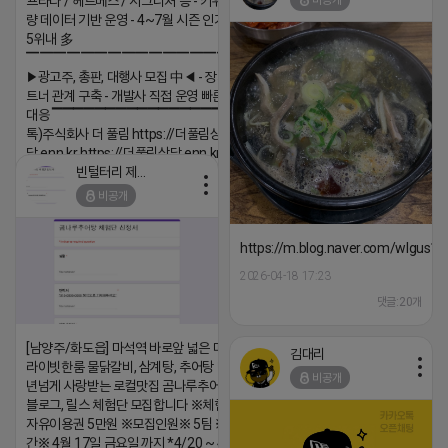
비공개
프라다 / 헤르메스 / 시그니처 등 - 키워드 검색
댓글:20개
량 데이터 기반 운영 - 4~7월 시즌 인기 키워드
5위내 多
▔▔▔▔▔▔▔▔▔▔▔▔▔▔▔▔▔▔
▶광고주, 총판, 대행사 모집 中◀ - 장기 협업 파
트너 관계 구축 - 개발사 직접 운영 빠른 피드백
대응 ▔▔▔▔▔▔▔▔▔▔▔▔▔▔▔▔▔▔ (카
톡)주식회사 더 풀림 https://더풀림상
담.enn.kr https://더풀림상담.enn.kr
빈털터리 제이지
2026-04-18 17:26
비공개
댓글:20개
https://m.blog.naver.com/wlgus
2026-04-18 17:23
댓글:20개
[남양주/화도읍] 마석역 바로앞 넓은 매장과, 프
김대리
라이빗한룸 물닭갈비, 삼계탕, 추어탕 맛집 10
비공개
년넘게 사랑받는 로컬맛집 곰나루추어탕에서
블로그, 릴스 체험단 모집합니다 ※체험메뉴※
자유이용권 5만원 ※모집인원※ 5팀 ※모집기
간※ 4월 17일 금요일 까지 *4/20 ~ 4/26 사