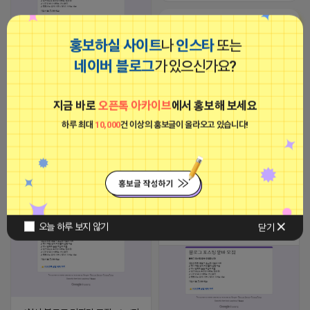
■아이피몬스터■
광고
홍보하실 사이트
나
인스타
또는
네이버 블로그
가 있으신가요?
✅ N사 블로그 기자단 모집 ✅ ✅가
입비(X) / 누구나 가능✅ ✔ 글감,사
진 제공으로 간편 작업. ✔ 콘텐츠 부
족·추가 수익 원하는 분 ✔ 블로그 개
지금 바로
오픈톡 아카이브
에서 홍보해 보세요
수 많을수록 환영 ✔ 방문자 수 무관,
자동 성장.
하루 최대
10,000
건 이상의 홍보글이 올라오고 있습니다!
https://cutt.ly/1rrj7duR dHs1T
[아이피몬스터] 전국 최저가 마케팅
2025-11-27 20:41
댓글: 0개
용 KT아이피서비스!!
2023-09-06 14:23:39
정기
비공개
정기
오늘 하루 보지 않기
닫기
비공개