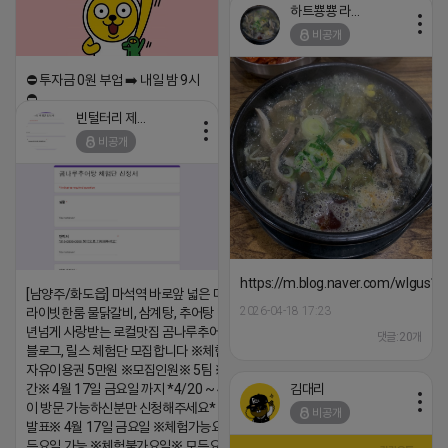
하트뿅뿅 라이언
2026-04-18 17:26
비공개
댓글:20개
⛔️ 투자금 0원 부업 ➡️ 내일 밤 9시
⛔️
빈털터리 제이지
2026-04-18 17:23
비공개
댓글:20개
https://m.blog.naver.com/wlgus
[남양주/화도읍] 마석역 바로앞 넓은 매장과, 프
2026-04-18 17:23
라이빗한룸 물닭갈비, 삼계탕, 추어탕 맛집 10
년넘게 사랑받는 로컬맛집 곰나루추어탕에서
댓글:20개
블로그, 릴스 체험단 모집합니다 ※체험메뉴※
자유이용권 5만원 ※모집인원※ 5팀 ※모집기
김대리
간※ 4월 17일 금요일 까지 *4/20 ~ 4/26 사
이 방문 가능하신분만 신청해주세요* ※체험단
비공개
발표※ 4월 17일 금요일 ※체험가능요일※ 모
든요일 가능 ※체험불가요일※ 모든요일 12 ~