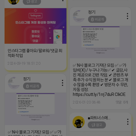
광고
정기
비공개
인스타그램 좋아요/팔로워/댓글 최
적화 작업
2024-09-19 18:51:20
✅ N사 블로그 기자단 모집 ✅ ✅가
입비(X) / 누구나 가능✅ ✔ 글감,사
진 제공으로 간편 작업. ✔ 콘텐츠 부
정기
족·추가 수익 원하는 분 ✔ 블로그 개
수 많을수록 환영 ✔ 방문자 수 무관,
비공개
자동 성장.
https://cutt.ly/1rrj7duR ClkOE
2026-01-20 06:48
댓글: 0개
■파트너스애드온■
광고
✅ N사 블로그 기자단 모집 ✅ ✅가