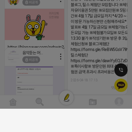
비공개
블로그, 릴스 체험단 모집합니다 ※체험
댓글:20개
자유이용권 5만원 ※모집인원※ 5팀 ※
간※ 4월 17일 금요일 까지 *4/20 ~ 4/
이 방문 가능하신분만 신청해주세요* 
발표※ 4월 17일 금요일 ※체험가능요일
든요일 가능 ※체험불가요일※ 모든요일 1
13:30 불가 ※작성기한※ 방문 후 3일 
체험신청※ 블로그체험단
https://blog.naver.com/pshwin2/224023970047
https://forms.gle/ReBW5GsV789u
음악듣는 어피치
릴스체험단
2026-04-18 17:12
비공개
https://forms.gle/dawiYyEQZzDd
댓글:20개
※특이사항※ 방문인원 최대 4인 까지 가
험권 금액 초과시 초과비용은 본인부담입
2026-04-18 17:13
댓글:20개
클로이랩/TOP CLASS
[남양주/화도읍] 마석역 바로앞 넓은 매장과, 프
라이빗한룸 물닭갈비, 삼계탕, 추어탕 맛집 10
비공개
년넘게 사랑받는 로컬맛집 곰나루추어탕에서
블로그, 릴스 체험단 모집합니다 ※체험메뉴※
자유이용권 5만원 ※모집인원※ 5팀 ※모집기