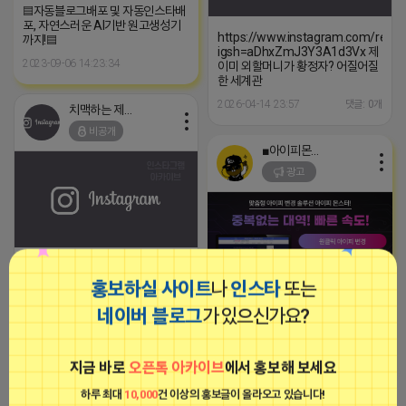
▤자동블로그배포 및 자동인스타배
포, 자연스러운 AI기반 원고생성기
https://www.instagram.com/ree
까지!▤
igsh=aDhxZmJ3Y3A1d3Vx 제
2023-09-06 14:23:34
이미 외할머니가 황정자? 어질어질
한 세계관
2026-04-14 23:57
댓글: 0개
치맥하는 제이지
비공개
■아이피몬스터■
광고
https://www.instagram.com/reel/DXHCwetCdVm/?
igsh=aDhxZmJ3Y3A1d3Vx 제
홍보하실 사이트
나
인스타
또는
이미 외할머니가 황정자? 어질어질
한 세계관
네이버 블로그
가 있으신가요?
[아이피몬스터] 전국 최저가 마케팅
용 KT아이피서비스!!
2026-04-14 23:32
댓글: 0개
2023-09-06 14:23:39
지금 바로
오픈톡 아카이브
에서 홍보해 보세요
치맥하는 제이지
하루 최대
10,000
건 이상의 홍보글이 올라오고 있습니다!
치맥하는 제이지