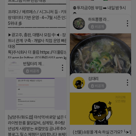
프로그램 이슈 민감 대응
▔▔▔▔▔▔▔▔▔▔▔▔▔▔▔▔▔▔ ▶쿠팡◀
⛔️ 투자금 0원 부업 ➡️ 내일 밤 9시
프라다 / 헤르메스 / 시그니처 등 - 키워드 검색
⛔️
량 데이터 기반 운영 - 4~7월 시즌 인기 키워드
하트뿅뿅 라이언
2026-04-18 17:23
5위내 多
비공개
▔▔▔▔▔▔▔▔▔▔▔▔▔▔▔▔▔▔
댓글:20개
▶광고주, 총판, 대행사 모집 中◀ - 장기 협업 파
트너 관계 구축 - 개발사 직접 운영 빠른 피드백
대응 ▔▔▔▔▔▔▔▔▔▔▔▔▔▔▔▔▔▔ (카
톡)주식회사 더 풀림 https://더풀림상
담.enn.kr https://더풀림상담.enn.kr
빈털터리 제이지
2026-04-18 17:26
비공개
댓글:20개
김대리
비공개
https://m.blog.naver.com/wlgus
2026-04-18 17:23
[남양주/화도읍] 마석역 바로앞 넓은 매장과, 프
댓글:20개
라이빗한룸 물닭갈비, 삼계탕, 추어탕 맛집 10
년넘게 사랑받는 로컬맛집 곰나루추어탕에서
(선물)쇼핑몰 계속 하실 건가요? ╰➤열
블로그, 릴스 체험단 모집합니다 ※체험메뉴※