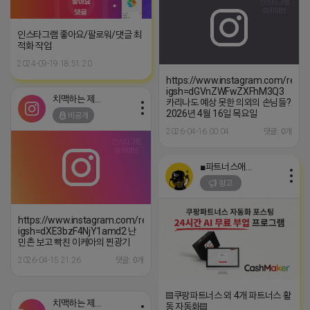
인스타그램 좋아요/팔로워/댓글 최
적화 작업
2024-09-19 18:51:20
https://www.instagram.com/reel
igsh=dGVnZWFwZXFhM3Q3
치맥하는 제이지
카리나도 예상 못한 의외의 손님들?
2026년 4월 16일 목요일
비공개
2026-04-16 00:04
댓글: 0개
■파트너스애드온■
광고
https://www.instagram.com/reel/DXJly0aCVct/?
igsh=dXE3bzF4NjY1amd2 난
민촌 보고 빡친 이케아의 찐광기
2026-04-15 21:26
댓글: 0개
▤쿠팡파트너스 외 4개 파트너스 활
치맥하는 제이지
동 자동화▤