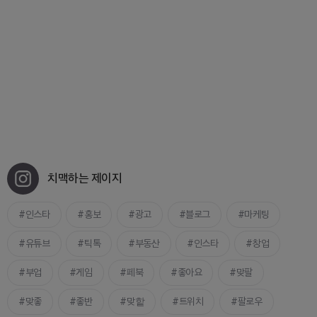
치맥하는 제이지
인스타
홍보
광고
블로그
마케팅
유튜브
틱톡
부동산
인스타
창업
부업
게임
페북
좋아요
맞팔
맞좋
좋반
맞핱
트위치
팔로우