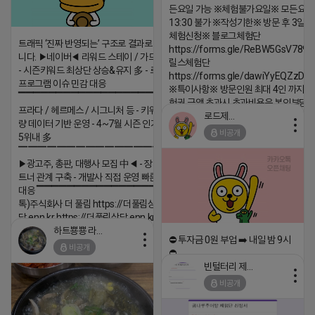
든요일 가능 ※체험불가요일※ 모든요일 1
13:30 불가 ※작성기한※ 방문 후 3일 
체험신청※ 블로그체험단
트래픽 ‘진짜 반영되는’ 구조로 결과로 보여드립
https://forms.gle/ReBW5GsV789u
니다. ▶네이버◀ 리워드 스테이 / 가드 / 자몽 등
릴스체험단
- 시즌키워드 최상단 상승&유지 多 - 로직변화,
https://forms.gle/dawiYyEQZzDd
프로그램 이슈 민감 대응
※특이사항※ 방문인원 최대 4인 까지 가
▔▔▔▔▔▔▔▔▔▔▔▔▔▔▔▔▔▔ ▶쿠팡◀
험권 금액 초과시 초과비용은 본인부담입
프라다 / 헤르메스 / 시그니처 등 - 키워드 검색
로드제인
2026-04-18 17:12
량 데이터 기반 운영 - 4~7월 시즌 인기 키워드
비공개
5위내 多
댓글:20개
▔▔▔▔▔▔▔▔▔▔▔▔▔▔▔▔▔▔
▶광고주, 총판, 대행사 모집 中◀ - 장기 협업 파
트너 관계 구축 - 개발사 직접 운영 빠른 피드백
대응 ▔▔▔▔▔▔▔▔▔▔▔▔▔▔▔▔▔▔ (카
톡)주식회사 더 풀림 https://더풀림상
담.enn.kr https://더풀림상담.enn.kr
하트뿅뿅 라이언
2026-04-18 17:26
⛔️ 투자금 0원 부업 ➡️ 내일 밤 9시
비공개
⛔️
댓글:20개
빈털터리 제이지
2026-04-18 17:23
비공개
댓글:20개