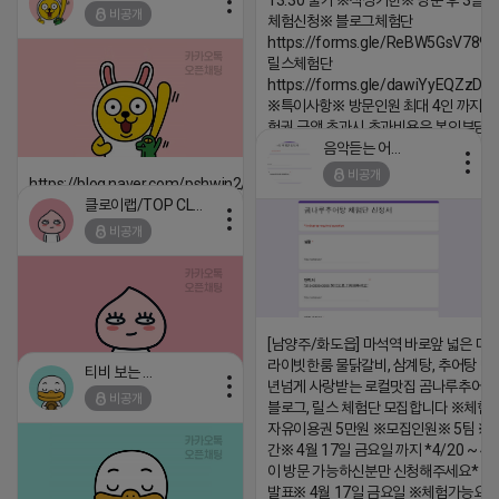
13:30 불가 ※작성기한※ 방문 후 3일 
비공개
체험신청※ 블로그체험단
댓글:20개
https://forms.gle/ReBW5GsV789u
릴스체험단
https://forms.gle/dawiYyEQZzDd
※특이사항※ 방문인원 최대 4인 까지 가
험권 금액 초과시 초과비용은 본인부담입
음악듣는 어피치
2026-04-18 17:13
비공개
https://blog.naver.com/pshwin2/224023970047
댓글:20개
클로이랩/TOP CLASS
2026-04-18 17:12
비공개
댓글:20개
[남양주/화도읍] 마석역 바로앞 넓은 매장
라이빗한룸 물닭갈비, 삼계탕, 추어탕 맛집
티비 보는 라이언
년넘게 사랑받는 로컬맛집 곰나루추어
비공개
블로그, 릴스 체험단 모집합니다 ※체험
2026-04-18 17:05
댓글:20개
자유이용권 5만원 ※모집인원※ 5팀 ※
간※ 4월 17일 금요일 까지 *4/20 ~ 4/
이 방문 가능하신분만 신청해주세요* 
발표※ 4월 17일 금요일 ※체험가능요일