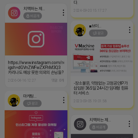
다.
치맥하는 제이지
2024-09-20 15:17:27
비공개
■브이머신■
광고
https://www.instagram.com/reel/DXJ6szKCc4d/?
igsh=dGVnZWFwZXFhM3Q3
카리나도 예상 못한 의외의 손님들?
2026-04-16 12:27
댓글: 0개
-장소불문, 약정없는 고정공인IP가
삽입된 365일 24시간 임대형 컴퓨
터 서비스
마케팅스토어
2023-09-05 19:01:58
광고
치맥하는 제이지
비공개