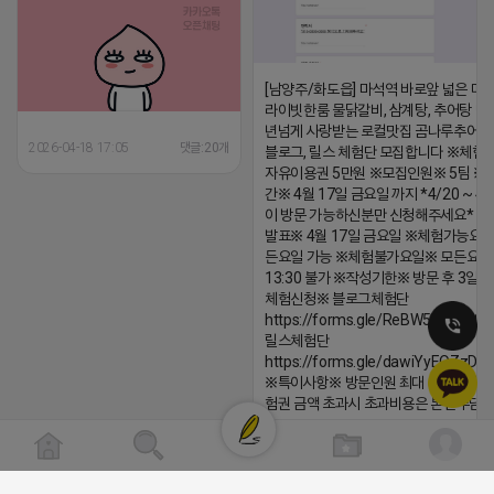
[남양주/화도읍] 마석역 바로앞 넓은 매장
라이빗한룸 물닭갈비, 삼계탕, 추어탕 맛집
년넘게 사랑받는 로컬맛집 곰나루추어
2026-04-18 17:05
댓글:20개
블로그, 릴스 체험단 모집합니다 ※체험
자유이용권 5만원 ※모집인원※ 5팀 ※
간※ 4월 17일 금요일 까지 *4/20 ~ 4/
이 방문 가능하신분만 신청해주세요* 
발표※ 4월 17일 금요일 ※체험가능요일
든요일 가능 ※체험불가요일※ 모든요일 1
13:30 불가 ※작성기한※ 방문 후 3일 
체험신청※ 블로그체험단
https://forms.gle/ReBW5GsV789u
릴스체험단
https://forms.gle/dawiYyEQZzDd
※특이사항※ 방문인원 최대 4인 까지 가
험권 금액 초과시 초과비용은 본인부담입
2026-04-18 17:12
댓글:20개