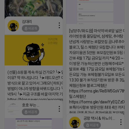
김대리
비공개
[남양주/화도읍] 마석역 바로앞 넓은 매장
라이빗한룸 물닭갈비, 삼계탕, 추어탕 맛집
년넘게 사랑받는 로컬맛집 곰나루추어
https://m.blog.naver.com/wlgus1647/224253846149
블로그, 릴스 체험단 모집합니다 ※체험
2026-04-18 17:23
자유이용권 5만원 ※모집인원※ 5팀 ※
간※ 4월 17일 금요일 까지 *4/20 ~ 4/
댓글:20개
이 방문 가능하신분만 신청해주세요* 
발표※ 4월 17일 금요일 ※체험가능요일
(선물)쇼핑몰 계속 하실 건가요? ╰➤열심히 해도 안되는
든요일 가능 ※체험불가요일※ 모든요일 1
이유? 딱 하나입니다. ╰➤레드오션? 아니요! ╰➤모두 같은
13:30 불가 ※작성기한※ 방문 후 3일 
방식으로 팔고 있어서 그래요! (하트)이번엔 다릅니다. ╰➤
체험신청※ 블로그체험단
방법이 아니라 방향을 바꿔드립니다 ╰➤4월 21일(화) 저
https://forms.gle/ReBW5GsV789u
녁9시 ╰➤지금 구조를 바꿀 마지막 기회
릴스체험단
https://blog.naver.com/eocomim/224250518436
https://forms.gle/dawiYyEQZzDd
호호 부는 튜브
※특이사항※ 방문인원 최대 4인 까지 가
2026-04-18 17:15
비공개
험권 금액 초과시 초과비용은 본인부담입
댓글:20개
공항 택시 & 하노이 렌트카
2026-04-18 17:18
비공개
댓글:20개