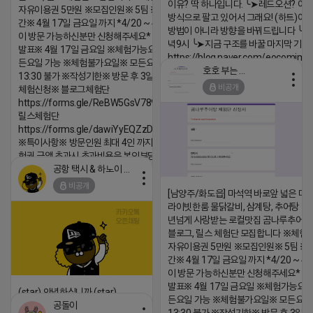
이유? 딱 하나입니다. ╰➤레드오션? 아니
자유이용권 5만원 ※모집인원※ 5팀 ※모집기
방식으로 팔고 있어서 그래요! (하트)이번
간※ 4월 17일 금요일 까지 *4/20 ~ 4/26 사
방법이 아니라 방향을 바꿔드립니다 ╰➤4월
이 방문 가능하신분만 신청해주세요* ※체험단
녁9시 ╰➤지금 구조를 바꿀 마지막 기회
발표※ 4월 17일 금요일 ※체험가능요일※ 모
https://blog.naver.com/eocomim
든요일 가능 ※체험불가요일※ 모든요일 12 ~
호호 부는 튜브
13:30 불가 ※작성기한※ 방문 후 3일 이내 ※
2026-04-18 17:15
비공개
체험신청※ 블로그체험단
댓글:20개
https://forms.gle/ReBW5GsV789ur2Pz6
릴스체험단
https://forms.gle/dawiYyEQZzDdqf8W8
※특이사항※ 방문인원 최대 4인 까지 가능 체
험권 금액 초과시 초과비용은 본인부담입니다.
공항 택시 & 하노이 렌트카
2026-04-18 17:18
비공개
[남양주/화도읍] 마석역 바로앞 넓은 매장
댓글:20개
라이빗한룸 물닭갈비, 삼계탕, 추어탕 맛집
년넘게 사랑받는 로컬맛집 곰나루추어
블로그, 릴스 체험단 모집합니다 ※체험
자유이용권 5만원 ※모집인원※ 5팀 ※
간※ 4월 17일 금요일 까지 *4/20 ~ 4/
이 방문 가능하신분만 신청해주세요* 
발표※ 4월 17일 금요일 ※체험가능요일
(star) 안녕하십니까 (star)
든요일 가능 ※체험불가요일※ 모든요일 1
공돌이
2026-04-18 17:12