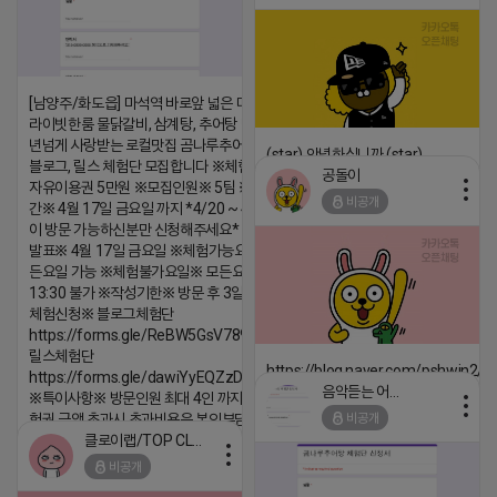
[남양주/화도읍] 마석역 바로앞 넓은 매장과, 프
라이빗한룸 물닭갈비, 삼계탕, 추어탕 맛집 10
년넘게 사랑받는 로컬맛집 곰나루추어탕에서
(star) 안녕하십니까 (star)
블로그, 릴스 체험단 모집합니다 ※체험메뉴※
공돌이
2026-04-18 17:12
자유이용권 5만원 ※모집인원※ 5팀 ※모집기
비공개
간※ 4월 17일 금요일 까지 *4/20 ~ 4/26 사
댓글:20개
이 방문 가능하신분만 신청해주세요* ※체험단
발표※ 4월 17일 금요일 ※체험가능요일※ 모
든요일 가능 ※체험불가요일※ 모든요일 12 ~
13:30 불가 ※작성기한※ 방문 후 3일 이내 ※
체험신청※ 블로그체험단
https://forms.gle/ReBW5GsV789ur2Pz6
릴스체험단
https://blog.naver.com/pshwin2/
https://forms.gle/dawiYyEQZzDdqf8W8
음악듣는 어피치
※특이사항※ 방문인원 최대 4인 까지 가능 체
2026-04-18 17:12
비공개
험권 금액 초과시 초과비용은 본인부담입니다.
댓글:20개
클로이랩/TOP CLASS
2026-04-18 17:13
비공개
댓글:20개