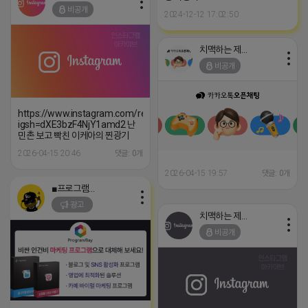
비공개
2024-12-12 17:02:50
치맥하는 제이지
비공개
https://www.instagram.com/reel/DXJly0aCVct/?
igsh=dXE3bzF4NjY1amd2 난
민촌 보고 빡친 이케아의 찐광기
2026-04-15 20:46
댓글: 0개
2026-04-15 19:57
댓글: 0개
■프로그램베이■
광고
치맥하는 제이지
비공개