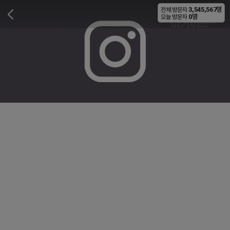
3,545,567명
전체 방문자
비공개
0명
오늘 방문자