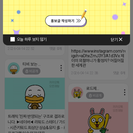
비공개
비공개
오늘 하루 보지 않기
닫기
2026-04-14 22:52
댓글: 0개
https://www.instagram.com/ree
igsh=aDhxZmJ3Y3A1d3Vx 제
이미 외할머니가 황정자? 어질어질
티비 보는 라이언
한 세계관
비공개
2026-04-14 22:38
댓글: 0개
로드제인
비공개
트래픽 ‘진짜 반영되는’ 구조로 결과로 보여드립
니다. ▶네이버◀ 리워드 스테이 / 가드 / 자몽 등
- 시즌키워드 최상단 상승&유지 多 - 로직변화,