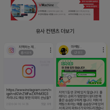
유사 컨텐츠 더보기
마케팅스토어
치맥하는 제이지
광고
비공개
https://www.instagram.com/reel/DXJ6szKCc4d/?
지역 1등 먼 곳에 있지 않습니다. 플
igsh=dGVnZWFwZXFhM3Q3
레이스 순위가 뒷받침이 된다면 매
카리나도 예상 못한 의외의 손님들?
출은 승승장구하게 됩니다. 저희 마
케팅스토어는 매출 승승장구에 있어
2026-04-16 14:38
댓글: 0개
서 최고의 파트너가 되어드리겠습니