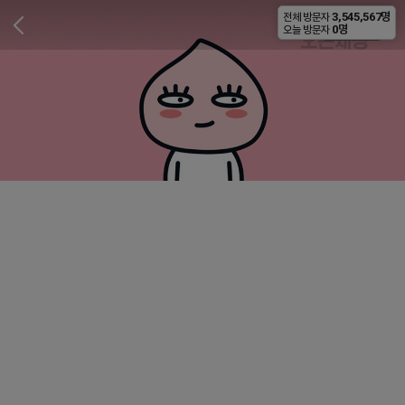
3,545,567명
전체 방문자
비공개
0명
오늘 방문자