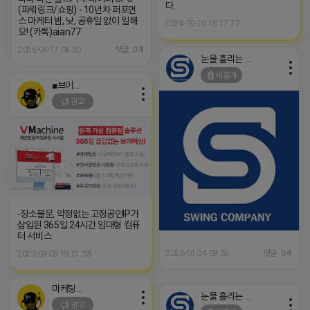
다.
(파워링크/쇼핑) - 10년차 퍼포먼
스 마케터 밤, 낮, 공휴일 없이 일해
2024-09-20 15:17:27
요! (카톡)aian77
2026-04-17 08:30
댓글: 0개
눈물 흘리는 제이지
비공개
■브이머신■
광고
-장소불문, 약정없는 고정공인IP가
삽입된 365일 24시간 임대형 컴퓨
터 서비스
2026-01-24 09:36
댓글: 0개
2023-09-05 19:01:58
마케팅스토어
눈물 흘리는 제이지
광고