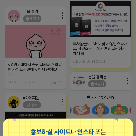
눈물 흘리는 제이지
비공개
▤자동블로그배포 및 자동인스타배
포, 자연스러운 AI기반 원고생성기
까지!▤
2023-09-06 14:23:34
<병원> 대행사 출신 마케터가 의료
법 가이드라인에 맞춰서 진행합니
다.
눈물 흘리는 제이지
2025-11-28 19:22
댓글: 0개
비공개
■아이피몬스터■
광고
❤️뽐뿌 후기글작성 건당 1만원❤️
홍보하실 사이트
나
인스타
또는
★리뷰비 : 10,000원 ★모집인원 :