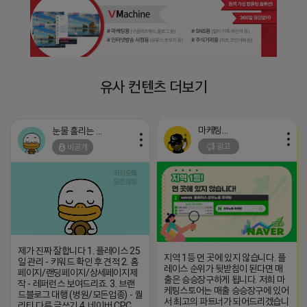
유사 컨텐츠 더보기
마케팅스토어
눈물 흘리는 제이지
광고
비공개
제가 진짜 잘합니다 1. 플레이스 25
지역 1등 먼 곳에 있지 않습니다. 플
일 관리 - 키워드 확인 후 견적 2. 홈
레이스 순위가 뒷받침이 된다면 매
페이지/랜딩페이지/상세페이지제
출은 승승장구하게 됩니다. 저희 마
작 - 레퍼런스 보여드리죠. 3. 브랜
케팅스토어는 매출 승승장구에 있어
드블로그 대행­ (병원/모든업종) - 퀄
서 최고의 파트너가 되어드리겠습니
리티 다른 글쓰기 4. 네이버 CPC