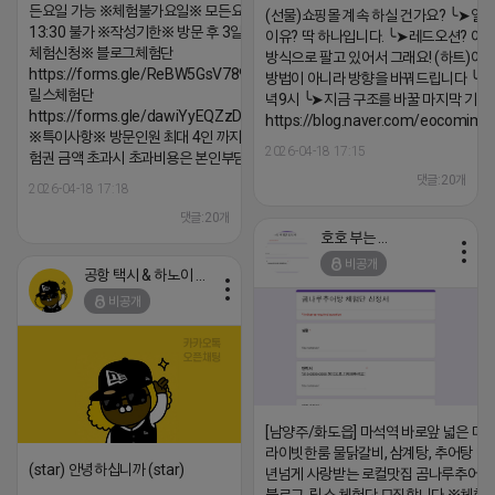
든요일 가능 ※체험불가요일※ 모든요일 12 ~
(선물)쇼핑몰 계속 하실 건가요? ╰➤열
13:30 불가 ※작성기한※ 방문 후 3일 이내 ※
이유? 딱 하나입니다. ╰➤레드오션? 아니
체험신청※ 블로그체험단
방식으로 팔고 있어서 그래요! (하트)이번
https://forms.gle/ReBW5GsV789ur2Pz6
방법이 아니라 방향을 바꿔드립니다 ╰➤4월
릴스체험단
녁9시 ╰➤지금 구조를 바꿀 마지막 기회
https://forms.gle/dawiYyEQZzDdqf8W8
https://blog.naver.com/eocomim
※특이사항※ 방문인원 최대 4인 까지 가능 체
2026-04-18 17:15
험권 금액 초과시 초과비용은 본인부담입니다.
댓글:20개
2026-04-18 17:18
댓글:20개
호호 부는 튜브
비공개
공항 택시 & 하노이 렌트카
비공개
[남양주/화도읍] 마석역 바로앞 넓은 매장
라이빗한룸 물닭갈비, 삼계탕, 추어탕 맛집
(star) 안녕하십니까 (star)
년넘게 사랑받는 로컬맛집 곰나루추어