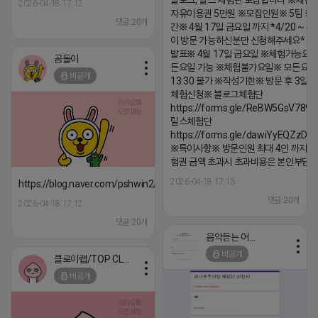
블로그, 릴스 체험단 모집합니다 ※체험
2026-04-18 17:12
자유이용권 5만원 ※모집인원※ 5팀 ※
댓글:20개
간※ 4월 17일 금요일 까지 *4/20 ~ 4/
이 방문 가능하신분만 신청해주세요* 
발표※ 4월 17일 금요일 ※체험가능요일
공돌이
든요일 가능 ※체험불가요일※ 모든요일 1
비공개
13:30 불가 ※작성기한※ 방문 후 3일 
체험신청※ 블로그체험단
https://forms.gle/ReBW5GsV789u
릴스체험단
https://forms.gle/dawiYyEQZzDd
※특이사항※ 방문인원 최대 4인 까지 가
험권 금액 초과시 초과비용은 본인부담입
2026-04-18 17:13
https://blog.naver.com/pshwin2/224023970047
댓글:20개
2026-04-18 17:12
댓글:20개
음악듣는 어피치
비공개
클로이랩/TOP CLASS
비공개