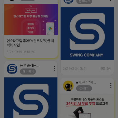
비공개
인스타그램 좋아요/팔로워/댓글 최
적화 작업
2024-09-19 18:51:20
눈물 흘리는 제이지
2026-01-24 08:21
댓글: 0개
비공개
■파트너스애드온■
광고