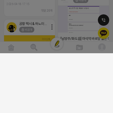
비공개
2026-04-18 17:15
댓글:20개
공항 택시 & 하노이 렌트카
비공개
[남양주/화도읍] 마석역 바로앞 넓은 매장
라이빗한룸 물닭갈비, 삼계탕, 추어탕 맛집
년넘게 사랑받는 로컬맛집 곰나루추어
블로그, 릴스 체험단 모집합니다 ※체험
자유이용권 5만원 ※모집인원※ 5팀 ※
간※ 4월 17일 금요일 까지 *4/20 ~ 4/
이 방문 가능하신분만 신청해주세요* 
(star) 안녕하십니까 (star)
발표※ 4월 17일 금요일 ※체험가능요일
2026-04-18 17:12
든요일 가능 ※체험불가요일※ 모든요일 1
13:30 불가 ※작성기한※ 방문 후 3일 
댓글:20개
체험신청※ 블로그체험단
https://forms.gle/ReBW5GsV789u
공돌이
릴스체험단
https://forms.gle/dawiYyEQZzDd
비공개
※특이사항※ 방문인원 최대 4인 까지 가
험권 금액 초과시 초과비용은 본인부담입