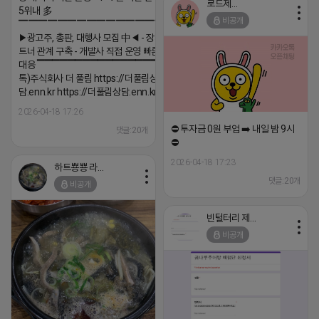
로드제인
5위내 多
비공개
▔▔▔▔▔▔▔▔▔▔▔▔▔▔▔▔▔▔
▶광고주, 총판, 대행사 모집 中◀ - 장기 협업 파
트너 관계 구축 - 개발사 직접 운영 빠른 피드백
대응 ▔▔▔▔▔▔▔▔▔▔▔▔▔▔▔▔▔▔ (카
톡)주식회사 더 풀림 https://더풀림상
담.enn.kr https://더풀림상담.enn.kr
2026-04-18 17:26
⛔️ 투자금 0원 부업 ➡️ 내일 밤 9시
댓글:20개
⛔️
2026-04-18 17:23
하트뿅뿅 라이언
댓글:20개
비공개
빈털터리 제이지
비공개