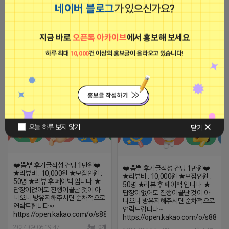
50명 ★리뷰 후 페이백 입니다. ★
네이버 블로그
가 있으신가요?
답장이없어도 진행이끝난 것이 아
니오니 방유지해주시면 순차적으로
연락드립니다~
[아이피몬스터] 전국 최저가 마케팅
https://open.kakao.com/o/s880lE
지금 바로
오픈톡 아카이브
에서 홍보해 보세요
용 KT아이피서비스!!
2024-09-10 12:53
댓글: 0개
2023-09-06 14:23:39
하루 최대
10,000
건 이상의 홍보글이 올라오고 있습니다!
눈물 흘리는 제이지
눈물 흘리는 제이지
비공개
비공개
오늘 하루 보지 않기
닫기
❤️뽐뿌 후기글작성 건당 1만원❤️
❤️뽐뿌 후기글작성 건당 1만원❤️
★리뷰비 : 10,000원 ★모집인원 :
★리뷰비 : 10,000원 ★모집인원 :
50명 ★리뷰 후 페이백 입니다. ★
50명 ★리뷰 후 페이백 입니다. ★
답장이없어도 진행이끝난 것이 아
답장이없어도 진행이끝난 것이 아
니오니 방유지해주시면 순차적으로
니오니 방유지해주시면 순차적으로
연락드립니다~
연락드립니다~
https://open.kakao.com/o/s880lEYe
https://open.kakao.com/o/s880lE
2024-09-06 19:47
댓글: 0개