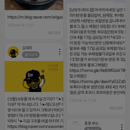
[남양주/화도읍] 마석역 바로앞 넓은 매장
라이빗한룸 물닭갈비, 삼계탕, 추어탕 맛집
https://m.blog.naver.com/wlgus1647/224253846149
년넘게 사랑받는 로컬맛집 곰나루추어
2026-04-18 17:23
블로그, 릴스 체험단 모집합니다 ※체험
자유이용권 5만원 ※모집인원※ 5팀 ※
댓글:20개
간※ 4월 17일 금요일 까지 *4/20 ~ 4/
이 방문 가능하신분만 신청해주세요* 
김대리
발표※ 4월 17일 금요일 ※체험가능요일
든요일 가능 ※체험불가요일※ 모든요일 1
비공개
13:30 불가 ※작성기한※ 방문 후 3일 
체험신청※ 블로그체험단
https://forms.gle/ReBW5GsV789u
릴스체험단
https://forms.gle/dawiYyEQZzDd
※특이사항※ 방문인원 최대 4인 까지 가
험권 금액 초과시 초과비용은 본인부담입
(선물)쇼핑몰 계속 하실 건가요? ╰➤열심히 해도 안되는
2026-04-18 17:18
이유? 딱 하나입니다. ╰➤레드오션? 아니요! ╰➤모두 같은
댓글:20개
방식으로 팔고 있어서 그래요! (하트)이번엔 다릅니다. ╰➤
방법이 아니라 방향을 바꿔드립니다 ╰➤4월 21일(화) 저
녁9시 ╰➤지금 구조를 바꿀 마지막 기회
호호 부는 튜브
https://blog.naver.com/eocomim/224250518436