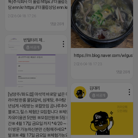
톡)주식회사 더 풀림 https://더풀림상
담.enn.kr https://더풀림상담.enn.kr
2026-04-18 17:26
댓글:20개
빈털터리 제이지
비공개
https://m.blog.naver.com/wlgus
2026-04-18 17:23
댓글:20개
김대리
[남양주/화도읍] 마석역 바로앞 넓은 매장과, 프
비공개
라이빗한룸 물닭갈비, 삼계탕, 추어탕 맛집 10
년넘게 사랑받는 로컬맛집 곰나루추어탕에서
블로그, 릴스 체험단 모집합니다 ※체험메뉴※
자유이용권 5만원 ※모집인원※ 5팀 ※모집기
간※ 4월 17일 금요일 까지 *4/20 ~ 4/26 사
이 방문 가능하신분만 신청해주세요* ※체험단
발표※ 4월 17일 금요일 ※체험가능요일※ 모