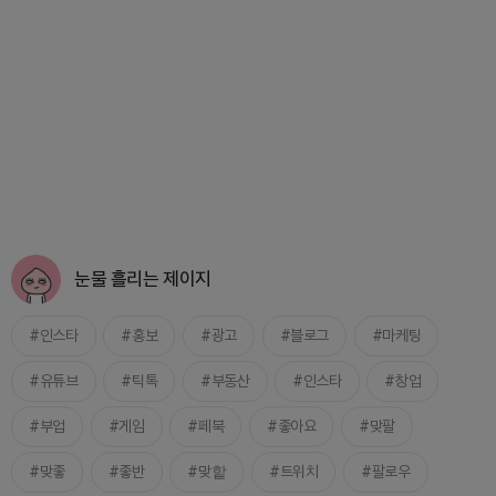
눈물 흘리는 제이지
인스타
홍보
광고
블로그
마케팅
유튜브
틱톡
부동산
인스타
창업
부업
게임
페북
좋아요
맞팔
맞좋
좋반
맞핱
트위치
팔로우