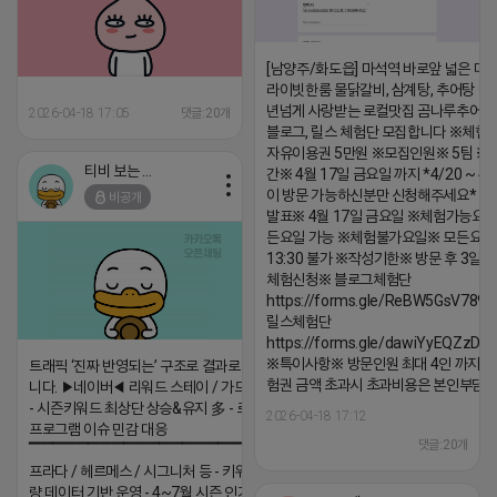
[남양주/화도읍] 마석역 바로앞 넓은 매장
라이빗한룸 물닭갈비, 삼계탕, 추어탕 맛집
년넘게 사랑받는 로컬맛집 곰나루추어
2026-04-18 17:05
댓글:20개
블로그, 릴스 체험단 모집합니다 ※체험
자유이용권 5만원 ※모집인원※ 5팀 ※
티비 보는 라이언
간※ 4월 17일 금요일 까지 *4/20 ~ 4/
이 방문 가능하신분만 신청해주세요* 
비공개
발표※ 4월 17일 금요일 ※체험가능요일
든요일 가능 ※체험불가요일※ 모든요일 1
13:30 불가 ※작성기한※ 방문 후 3일 
체험신청※ 블로그체험단
https://forms.gle/ReBW5GsV789u
릴스체험단
https://forms.gle/dawiYyEQZzDd
※특이사항※ 방문인원 최대 4인 까지 가
트래픽 ‘진짜 반영되는’ 구조로 결과로 보여드립
험권 금액 초과시 초과비용은 본인부담입
니다. ▶네이버◀ 리워드 스테이 / 가드 / 자몽 등
- 시즌키워드 최상단 상승&유지 多 - 로직변화,
2026-04-18 17:12
프로그램 이슈 민감 대응
댓글:20개
▔▔▔▔▔▔▔▔▔▔▔▔▔▔▔▔▔▔ ▶쿠팡◀
프라다 / 헤르메스 / 시그니처 등 - 키워드 검색
량 데이터 기반 운영 - 4~7월 시즌 인기 키워드