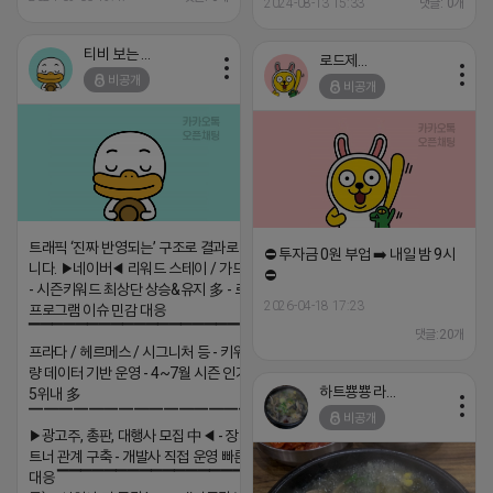
2024-08-13 15:33
댓글: 0개
티비 보는 라이언
로드제인
비공개
비공개
트래픽 ‘진짜 반영되는’ 구조로 결과로 보여드립
⛔️ 투자금 0원 부업 ➡️ 내일 밤 9시
니다. ▶네이버◀ 리워드 스테이 / 가드 / 자몽 등
⛔️
- 시즌키워드 최상단 상승&유지 多 - 로직변화,
2026-04-18 17:23
프로그램 이슈 민감 대응
▔▔▔▔▔▔▔▔▔▔▔▔▔▔▔▔▔▔ ▶쿠팡◀
댓글:20개
프라다 / 헤르메스 / 시그니처 등 - 키워드 검색
량 데이터 기반 운영 - 4~7월 시즌 인기 키워드
하트뿅뿅 라이언
5위내 多
▔▔▔▔▔▔▔▔▔▔▔▔▔▔▔▔▔▔
비공개
▶광고주, 총판, 대행사 모집 中◀ - 장기 협업 파
트너 관계 구축 - 개발사 직접 운영 빠른 피드백
대응 ▔▔▔▔▔▔▔▔▔▔▔▔▔▔▔▔▔▔ (카