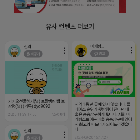
유사 컨텐츠 더보기
마케팅스토어
신의 한수
광고
비공개
카카오선물하기(별) 토탈랭킹 탭 보
지역 1등 먼 곳에 있지 않습니다. 플
장형(별) (카톡) dyd9092
레이스 순위가 뒷받침이 된다면 매
출은 승승장구하게 됩니다. 저희 마
2025-11-29 17:55
댓글: 0개
케팅스토어는 매출 승승장구에 있어
서 최고의 파트너가 되어드리겠습니
다.
신의 한수
2024-09-20 15:17:27
비공개