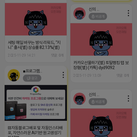
신의 한수
비공개
세팅 매일 바꾸는 방식 리워드, "지
니" 출시(별) 상승률 82.13%(별)
2025-11-29 14:21
댓글: 0개
카카오선물하기(별) 토탈랭킹 탭 보
장형(별) (카톡) dyd9092
■프로그램베이■
2025-11-29 13:09
댓글: 0개
광고
신의 한수
비공개
▤자동블로그배포 및 자동인스타배
포, 자연스러운 AI기반 원고생성기