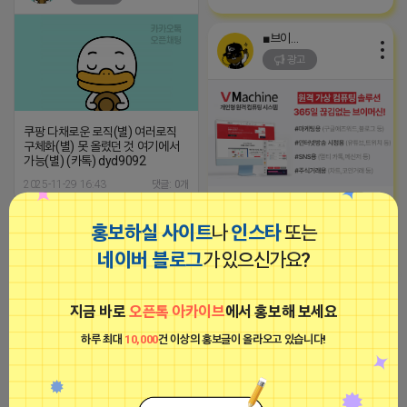
■브이머신■
광고
쿠팡 다채로운 로직(별) 여러로직
구체화(별) 못 올렸던 것 여기에서
가능(별) (카톡) dyd9092
2025-11-29 16:43
댓글: 0개
-장소불문, 약정없는 고정공인IP가
삽입된 365일 24시간 임대형 컴퓨
홍보하실 사이트
나
인스타
또는
마케팅스토어
터 서비스
광고
네이버 블로그
가 있으신가요?
2023-09-05 19:01:58
지금 바로
오픈톡 아카이브
에서 홍보해 보세요
신의 한수
비공개
하루 최대
10,000
건 이상의 홍보글이 올라오고 있습니다!
인스타그램 좋아요/팔로워/댓글 최