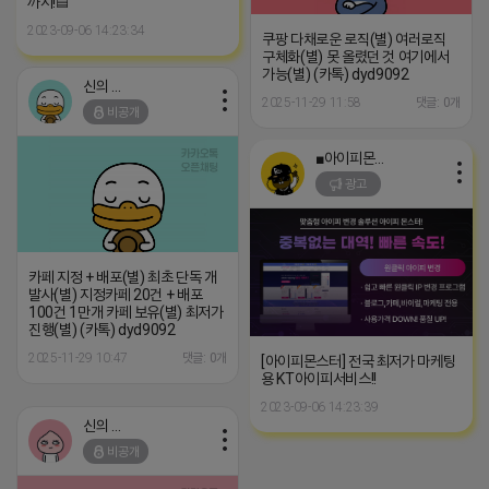
까지!▤
2023-09-06 14:23:34
쿠팡 다채로운 로직(별) 여러로직
구체화(별) 못 올렸던 것 여기에서
가능(별) (카톡) dyd9092
신의 한수
2025-11-29 11:58
댓글: 0개
비공개
■아이피몬스터■
광고
카페 지정 + 배포(별) 최초 단독 개
발사(별) 지정카페 20건 + 배포
100건 1만개 카페 보유(별) 최저가
진행(별) (카톡) dyd9092
2025-11-29 10:47
댓글: 0개
[아이피몬스터] 전국 최저가 마케팅
용 KT아이피서비스!!
2023-09-06 14:23:39
신의 한수
비공개