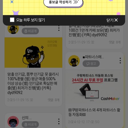
적화 작업
2024-09-19 18:51:20
오늘 하루 보지 않기
닫기
카페 지정 + 배포(별) 최초 단독 개
신의 한수
발사(별) 지정카페 20건 + 배포
100건 1만개 카페 보유(별) 최저가
비공개
진행(별) (카톡) dyd9092
2025-11-29 15:32
댓글: 0개
■파트너스애드온■
광고
맘홀 인기글, 뽐뿌 인기글 못 올리시
100%환불 (별) 평균 매출 500%
이상 상승 (별) 인기글로 확실한 매
출(별) 최저가 진행(별) (카톡)
dyd9092
2025-11-29 15:32
댓글: 0개
▤쿠팡파트너스 외 4개 파트너스 활
동 자동화▤
신의 한수
2024-12-12 17:02:50
비공개