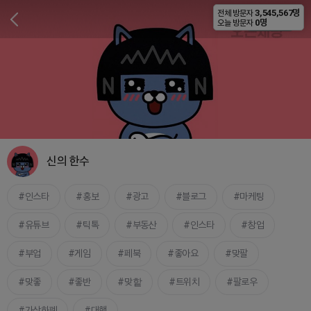
3,545,567명
전체 방문자
비공개
0명
오늘 방문자
신의 한수
인스타
홍보
광고
블로그
마케팅
유튜브
틱톡
부동산
인스타
창업
부업
게임
페북
좋아요
맞팔
맞좋
좋반
맞핱
트위치
팔로우
가상화폐
대행