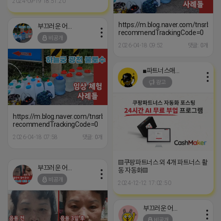
2024-09-19 18:51:20
https://m.blog.naver.com/tnsrb
부끄러운 어피치
recommendTrackingCode=0
비공개
2026-04-18 09:52
댓글: 0개
■파트너스애드온■
광고
https://m.blog.naver.com/tnsrbfkddmsw/223529581047?
recommendTrackingCode=0
2026-04-18 07:58
댓글: 0개
▤쿠팡파트너스 외 4개 파트너스 활
부끄러운 어피치
동 자동화▤
비공개
2024-12-12 17:02:50
부끄러운 어피치
비공개