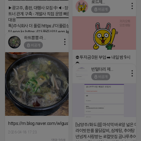
로드제인
▔▔▔▔▔▔▔▔▔▔▔▔▔▔▔▔▔▔
▶광고주, 총판, 대행사 모집 中◀ - 장기 협업 파
비공개
트너 관계 구축 - 개발사 직접 운영 빠른 피드백
대응 ▔▔▔▔▔▔▔▔▔▔▔▔▔▔▔▔▔▔ (카
톡)주식회사 더 풀림 https://더풀림상
담.enn.kr https://더풀림상담.enn.kr
하트뿅뿅 라이언
2026-04-18 17:26
비공개
댓글:20개
⛔️ 투자금 0원 부업 ➡️ 내일 밤 9시
⛔️
빈털터리 제이지
2026-04-18 17:23
비공개
댓글:20개
https://m.blog.naver.com/wlgus1647/224253846149
[남양주/화도읍] 마석역 바로앞 넓은 매장
라이빗한룸 물닭갈비, 삼계탕, 추어탕 맛집
2026-04-18 17:23
년넘게 사랑받는 로컬맛집 곰나루추어
댓글:20개