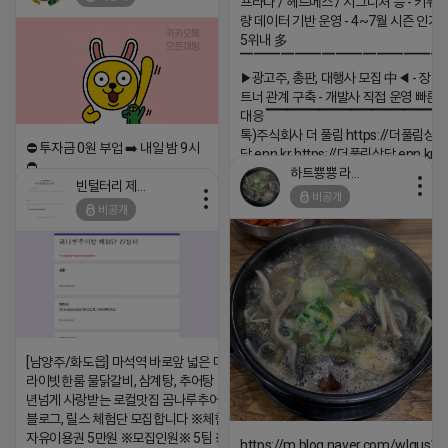
프라다 / 헤르메스 / 시그니처 등 - 키워
량 데이터 기반 운영 - 4~7월 시즌 인기
5위내 多
▔▔▔▔▔▔▔▔▔▔▔▔▔▔▔
▶광고주, 총판, 대행사 모집 中◀ - 장기
트너 관계 구축 - 개발사 직접 운영 빠른
대응 ▔▔▔▔▔▔▔▔▔▔▔▔▔▔▔▔▔▔
톡)주식회사 더 풀림 https://더풀림상
⛔️ 투자금 0원 부업 ➡️ 내일 밤 9시
담.enn.kr https://더풀림상담.enn.kr
⛔️
하트뿅뿅 라이언
2026-04-18 17:26
빈털터리 제이지
2026-04-18 17:23
비공개
댓글:20개
비공개
댓글:20개
[남양주/화도읍] 마석역 바로앞 넓은 매장과, 프
라이빗한룸 물닭갈비, 삼계탕, 추어탕 맛집 10
년넘게 사랑받는 로컬맛집 곰나루추어탕에서
블로그, 릴스 체험단 모집합니다 ※체험메뉴※
자유이용권 5만원 ※모집인원※ 5팀 ※모집기
https://m.blog.naver.com/wlgus