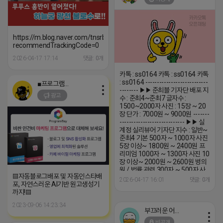
https://m.blog.naver.com/tnsrbfkddmsw/223538390640?
recommendTrackingCode=0
2026-04-17 17:14
댓글: 0개
카톡 : ss0164 카톡 : ss0164 카톡
: ss0164 ---------------------------
■프로그램베이■
-------- ▶▶ 준최블 기자단 배포 지
광고
수 : 준최4~준최7 글자수 :
1500~2000자 사진 : 15장 ~ 20
장 단가 : 7000원 ~ 9000원 -------
---------------------------- ▶▶ 실
계정 실리뷰어 기자단 지수 : 일반~
준최4 기본 500자 ~ 1000자 사진
5장 이상~ 1800원 ~ 2400원 프
리미엄 1000자 ~ 1300자 사진 10
장 이상~ 2000원 ~ 2600원 병의
원 / 법률 관련 300자 ~ 500자 사
▤자동블로그배포 및 자동인스타배
진5장 이상~ 1800원~2400원 지
2026-04-17 16:01
댓글: 0개
포, 자연스러운 AI기반 원고생성기
수: 일반 ~ 준최4 (평균 준최2~4) -
까지!▤
----------------------------------
▶▶ AI비실계정 UI제공 기본블
2023-09-06 14:23:34
400원~ 247활성 500원~ --------
부끄러운 어피치
--------------------------- ▶▶ AI실
비공개