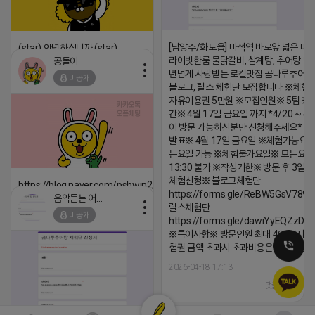
[남양주/화도읍] 마석역 바로앞 넓은 매장
(star) 안녕하십니까 (star)
라이빗한룸 물닭갈비, 삼계탕, 추어탕 맛집
공돌이
2026-04-18 17:12
년넘게 사랑받는 로컬맛집 곰나루추어
비공개
댓글:20개
블로그, 릴스 체험단 모집합니다 ※체험
자유이용권 5만원 ※모집인원※ 5팀 ※
간※ 4월 17일 금요일 까지 *4/20 ~ 4/
이 방문 가능하신분만 신청해주세요* 
발표※ 4월 17일 금요일 ※체험가능요일
든요일 가능 ※체험불가요일※ 모든요일 1
13:30 불가 ※작성기한※ 방문 후 3일 
체험신청※ 블로그체험단
https://blog.naver.com/pshwin2/224023970047
https://forms.gle/ReBW5GsV789u
음악듣는 어피치
2026-04-18 17:12
릴스체험단
비공개
https://forms.gle/dawiYyEQZzDd
댓글:20개
※특이사항※ 방문인원 최대 4인 까지 가
험권 금액 초과시 초과비용은 본인부담입
2026-04-18 17:13
댓글:20개