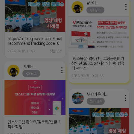
■브이머신■
광고
https://m.blog.naver.com/tnsrbfkddmsw/223529581047?
recommendTrackingCode=0
2026-04-18 11:58
댓글: 0개
-장소불문, 약정없는 고정공인IP가
삽입된 365일 24시간 임대형 컴퓨
마케팅스토어
터 서비스
광고
2023-09-05 19:01:58
부끄러운 어피치
비공개
인스타그램 좋아요/팔로워/댓글 최
적화 작업