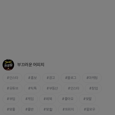
부끄러운 어피치
인스타
홍보
광고
블로그
마케팅
유튜브
틱톡
부동산
인스타
창업
부업
게임
페북
좋아요
맞팔
맞좋
좋반
맞핱
트위치
팔로우