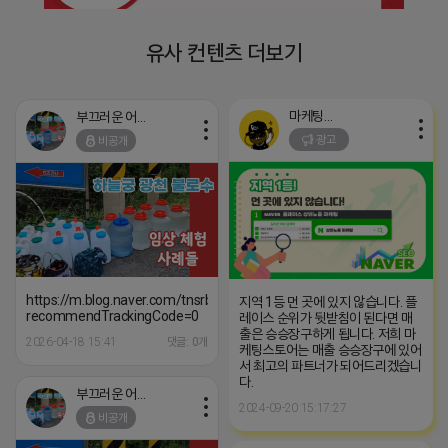
유사 컨텐츠 더보기
마케팅스토어
부끄러운 어피치
광고
비공개
https://m.blog.naver.com/tnsrbfkddmsw/223529581047?
지역 1등 먼 곳에 있지 않습니다. 플
recommendTrackingCode=0
레이스 순위가 뒷받침이 된다면 매
출은 승승장구하게 됩니다. 저희 마
2026-04-18 15:41
댓글: 0개
케팅스토어는 매출 승승장구에 있어
서 최고의 파트너가 되어드리겠습니
다.
부끄러운 어피치
2024-09-20 15:17:27
비공개