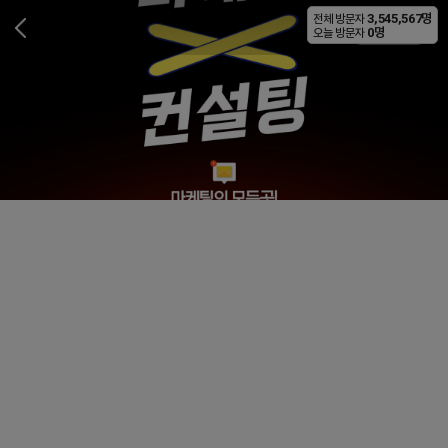
3,545,567명
전체 방문자
비공개
0명
오늘 방문자