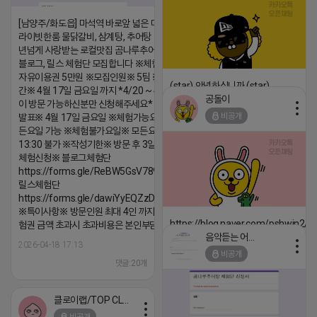
[남양주/화도읍] 마석역 바로앞 넓은 매장과, 프
라이빗한룸 물닭갈비, 삼계탕, 추어탕 맛집 10
년넘게 사랑받는 로컬맛집 곰나루추어탕에서
블로그, 릴스 체험단 모집합니다 ※체험메뉴※
자유이용권 5만원 ※모집인원※ 5팀 ※모집기
(star) 안녕하십니까 (star)
간※ 4월 17일 금요일 까지 *4/20 ~ 4/26 사
공돌이
이 방문 가능하신분만 신청해주세요* ※체험단
2026-04-18 17:12
비공개
발표※ 4월 17일 금요일 ※체험가능요일※ 모
댓글:20개
든요일 가능 ※체험불가요일※ 모든요일 12 ~
13:30 불가 ※작성기한※ 방문 후 3일 이내 ※
체험신청※ 블로그체험단
https://forms.gle/ReBW5GsV789ur2Pz6
릴스체험단
https://forms.gle/dawiYyEQZzDdqf8W8
※특이사항※ 방문인원 최대 4인 까지 가능 체
https://blog.naver.com/pshwin2/
험권 금액 초과시 초과비용은 본인부담입니다.
음악듣는 어피치
2026-04-18 17:12
2026-04-18 17:13
비공개
댓글:20개
댓글:20개
클로이랩/TOP CLASS