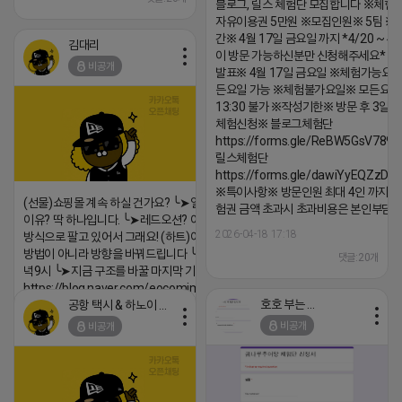
블로그, 릴스 체험단 모집합니다 ※체험
자유이용권 5만원 ※모집인원※ 5팀 ※
간※ 4월 17일 금요일 까지 *4/20 ~ 4/
김대리
이 방문 가능하신분만 신청해주세요* 
비공개
발표※ 4월 17일 금요일 ※체험가능요일
든요일 가능 ※체험불가요일※ 모든요일 1
13:30 불가 ※작성기한※ 방문 후 3일 
체험신청※ 블로그체험단
https://forms.gle/ReBW5GsV789u
릴스체험단
https://forms.gle/dawiYyEQZzDd
※특이사항※ 방문인원 최대 4인 까지 가
(선물)쇼핑몰 계속 하실 건가요? ╰➤열심히 해도 안되는
험권 금액 초과시 초과비용은 본인부담입
이유? 딱 하나입니다. ╰➤레드오션? 아니요! ╰➤모두 같은
2026-04-18 17:18
방식으로 팔고 있어서 그래요! (하트)이번엔 다릅니다. ╰➤
방법이 아니라 방향을 바꿔드립니다 ╰➤4월 21일(화) 저
댓글:20개
녁9시 ╰➤지금 구조를 바꿀 마지막 기회
https://blog.naver.com/eocomim/224250518436
호호 부는 튜브
공항 택시 & 하노이 렌트카
2026-04-18 17:15
비공개
비공개
댓글:20개