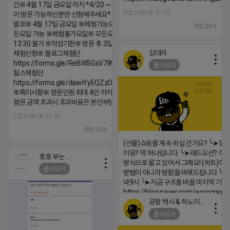
간※ 4월 17일 금요일 까지 *4/20 ~ 4/26 사
2026-04-18 17:23
이 방문 가능하신분만 신청해주세요* ※체험단
발표※ 4월 17일 금요일 ※체험가능요일※ 모
댓글:20개
든요일 가능 ※체험불가요일※ 모든요일 12 ~
13:30 불가 ※작성기한※ 방문 후 3일 이내 ※
김대리
체험신청※ 블로그체험단
https://forms.gle/ReBW5GsV789ur2Pz6
비공개
릴스체험단
https://forms.gle/dawiYyEQZzDdqf8W8
※특이사항※ 방문인원 최대 4인 까지 가능 체
험권 금액 초과시 초과비용은 본인부담입니다.
2026-04-18 17:18
댓글:20개
(선물)쇼핑몰 계속 하실 건가요? ╰➤열
이유? 딱 하나입니다. ╰➤레드오션? 아니
호호 부는 튜브
방식으로 팔고 있어서 그래요! (하트)이번
비공개
방법이 아니라 방향을 바꿔드립니다 ╰➤4월
녁9시 ╰➤지금 구조를 바꿀 마지막 기회
https://blog.naver.com/eocomim
공항 택시 & 하노이 렌트카
2026-04-18 17:15
비공개
댓글:20개