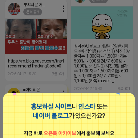
계정 A타입...
부끄러운 어피치
비공개
실계정AI 블로그 개발사 (일반키워
드 순위작업용) ✅ 선택 1) 사진 1장
글자수: 1,000자 ~ 1,500자 기본:
https://m.blog.naver.com/tnsrbfkddmsw/223538390640?
500원 ~ 900원 24/7: 600원 ~
recommendTrackingCode=0
1,000원 ✅ 선택 2) 사진 3장 글자
수: 1,000자 ~ 1,500자 기본: 600
2026-04-17 15:30
댓글: 0개
원 ~ 1,000원 24/7: 700원 ~
1,100원 (카톡) naver-_-
2026-04-17 15:43
댓글: 0개
■아이피몬스터■
광고
홍보하실 사이트
나
인스타
또는
부끄러운 어피치
네이버 블로그
가 있으신가요?
비공개
지금 바로
오픈톡 아카이브
에서 홍보해 보세요