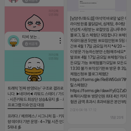
비공개
[남양주/화도읍] 마석역 바로앞 넓은 매장
라이빗한룸 물닭갈비, 삼계탕, 추어탕 맛집
년넘게 사랑받는 로컬맛집 곰나루추어
블로그, 릴스 체험단 모집합니다 ※체험
티비 보는 라이언
자유이용권 5만원 ※모집인원※ 5팀 ※
비공개
간※ 4월 17일 금요일 까지 *4/20 ~ 4/
2026-04-18 17:05
댓글:20개
이 방문 가능하신분만 신청해주세요* 
발표※ 4월 17일 금요일 ※체험가능요일
든요일 가능 ※체험불가요일※ 모든요일 1
13:30 불가 ※작성기한※ 방문 후 3일 
체험신청※ 블로그체험단
https://forms.gle/ReBW5GsV789u
릴스체험단
트래픽 ‘진짜 반영되는’ 구조로 결과로 보여드립
https://forms.gle/dawiYyEQZzDd
니다. ▶네이버◀ 리워드 스테이 / 가드 / 자몽 등
※특이사항※ 방문인원 최대 4인 까지 가
- 시즌키워드 최상단 상승&유지 多 - 로직변화,
험권 금액 초과시 초과비용은 본인부담입
프로그램 이슈 민감 대응
2026-04-18 17:12
▔▔▔▔▔▔▔▔▔▔▔▔▔▔▔▔▔▔ ▶쿠팡◀
프라다 / 헤르메스 / 시그니처 등 - 키워드 검색
댓글:20개
량 데이터 기반 운영 - 4~7월 시즌 인기 키워드
5위내 多