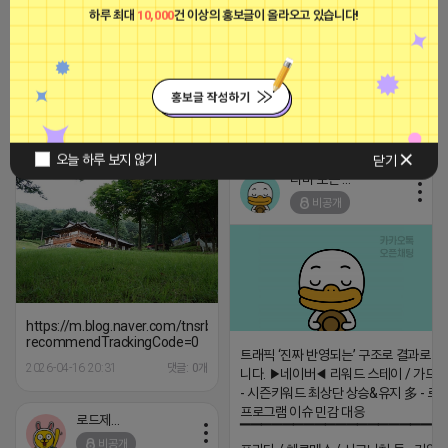
하루 최대
10,000
건 이상의 홍보글이 올라오고 있습니다!
[아이피몬스터] 전국 최저가 마케팅
용 KT아이피서비스!!
2023-09-06 14:23:39
https://m.blog.naver.com/tnsrb
recommendTrackingCode=0
부끄러운 어피치
2026-04-17 13:35
댓글: 0개
비공개
오늘 하루 보지 않기
닫기
티비 보는 라이언
비공개
https://m.blog.naver.com/tnsrbfkddmsw/223548968873?
recommendTrackingCode=0
트래픽 ‘진짜 반영되는’ 구조로 결과로 
2026-04-16 20:31
댓글: 0개
니다. ▶네이버◀ 리워드 스테이 / 가드 /
- 시즌키워드 최상단 상승&유지 多 - 로
프로그램 이슈 민감 대응
로드제인
▔▔▔▔▔▔▔▔▔▔▔▔▔▔▔▔▔▔ 
비공개