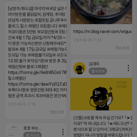
[남양주/화도읍] 마석역 바로앞 넓은 매장과, 프
라이빗한룸 물닭갈비, 삼계탕, 추어탕 맛집 10
년넘게 사랑받는 로컬맛집 곰나루추어탕에서
블로그, 릴스 체험단 모집합니다 ※체험메뉴※
https://m.blog.naver.com/wlgus
자유이용권 5만원 ※모집인원※ 5팀 ※모집기
간※ 4월 17일 금요일 까지 *4/20 ~ 4/26 사
2026-04-18 17:23
이 방문 가능하신분만 신청해주세요* ※체험단
댓글:20개
발표※ 4월 17일 금요일 ※체험가능요일※ 모
든요일 가능 ※체험불가요일※ 모든요일 12 ~
13:30 불가 ※작성기한※ 방문 후 3일 이내 ※
김대리
체험신청※ 블로그체험단
비공개
https://forms.gle/ReBW5GsV789ur2Pz6
릴스체험단
https://forms.gle/dawiYyEQZzDdqf8W8
※특이사항※ 방문인원 최대 4인 까지 가능 체
험권 금액 초과시 초과비용은 본인부담입니다.
2026-04-18 17:18
댓글:20개
(선물)쇼핑몰 계속 하실 건가요? ╰➤열
이유? 딱 하나입니다. ╰➤레드오션? 아니
호호 부는 튜브
방식으로 팔고 있어서 그래요! (하트)이번
방법이 아니라 방향을 바꿔드립니다 ╰➤4월
비공개