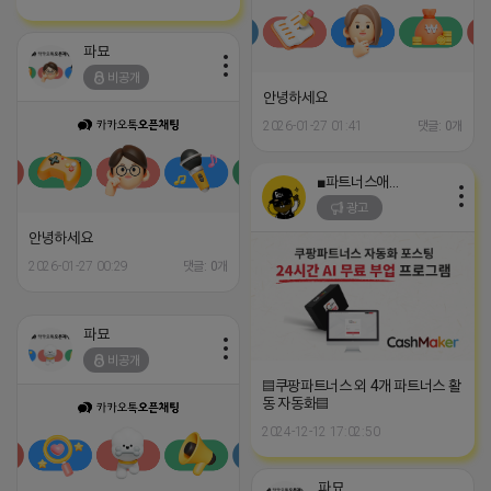
파묘
비공개
안녕하세요
2026-01-27 01:41
댓글: 0개
■파트너스애드온■
광고
안녕하세요
2026-01-27 00:29
댓글: 0개
파묘
비공개
▤쿠팡파트너스 외 4개 파트너스 활
동 자동화▤
2024-12-12 17:02:50
파묘