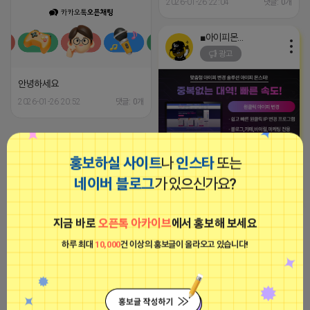
2026-01-26 22:04
댓글: 0개
■아이피몬스터■
광고
안녕하세요
2026-01-26 20:52
댓글: 0개
파묘
홍보하실 사이트
나
인스타
또는
비공개
[아이피몬스터] 전국 최저가 마케팅
용 KT아이피서비스!!
네이버 블로그
가 있으신가요?
2023-09-06 14:23:39
지금 바로
오픈톡 아카이브
에서 홍보해 보세요
파묘
하루 최대
10,000
건 이상의 홍보글이 올라오고 있습니다!
비공개
안녕하세요
2026-01-26 20:52
댓글: 0개