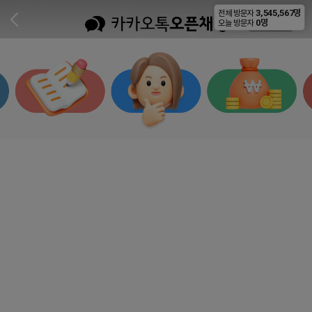
3,545,567명
전체 방문자
비공개
0명
오늘 방문자