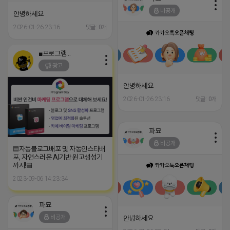
비공개
안녕하세요
2026-01-26 23:16
댓글: 0개
■프로그램베이■
광고
안녕하세요
2026-01-26 23:16
댓글: 0개
파묘
비공개
▤자동블로그배포 및 자동인스타배
포, 자연스러운 AI기반 원고생성기
까지!▤
2023-09-06 14:23:34
파묘
비공개
안녕하세요