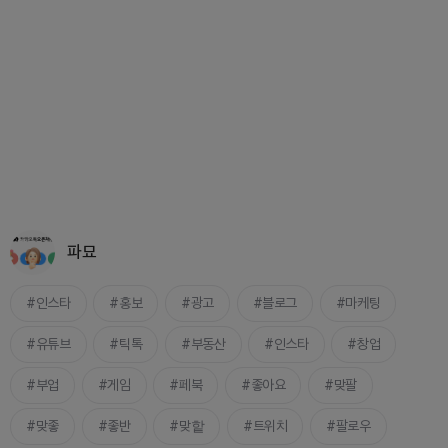
파묘
인스타
홍보
광고
블로그
마케팅
유튜브
틱톡
부동산
인스타
창업
부업
게임
페북
좋아요
맞팔
맞좋
좋반
맞핱
트위치
팔로우