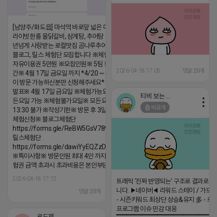
[남양주/화도읍] 마석역 바로앞 넓은 매장과, 프
라이빗한룸 물닭갈비, 삼계탕, 추어탕 맛집 10
년넘게 사랑받는 로컬맛집 곰나루추어탕에서
블로그, 릴스 체험단 모집합니다 ※체험메뉴※
자유이용권 5만원 ※모집인원※ 5팀 ※모집기
2026-04-18 17:05
댓글:20개
간※ 4월 17일 금요일 까지 *4/20 ~ 4/26 사
이 방문 가능하신분만 신청해주세요* ※체험단
발표※ 4월 17일 금요일 ※체험가능요일※ 모
티비 보는 라이언
든요일 가능 ※체험불가요일※ 모든요일 12 ~
비공개
13:30 불가 ※작성기한※ 방문 후 3일 이내 ※
체험신청※ 블로그체험단
https://forms.gle/ReBW5GsV789ur2Pz6
릴스체험단
https://forms.gle/dawiYyEQZzDdqf8W8
※특이사항※ 방문인원 최대 4인 까지 가능 체
험권 금액 초과시 초과비용은 본인부담입니다.
2026-04-18 17:12
트래픽 ‘진짜 반영되는’ 구조로 결과로 
니다. ▶네이버◀ 리워드 스테이 / 가드 /
댓글:20개
- 시즌키워드 최상단 상승&유지 多 - 로
프로그램 이슈 민감 대응
로드제인