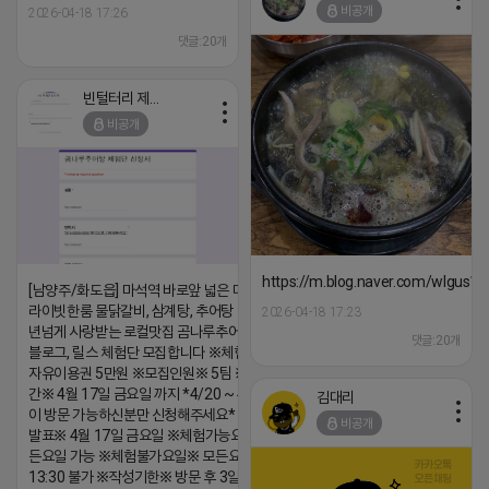
비공개
2026-04-18 17:26
댓글:20개
빈털터리 제이지
비공개
https://m.blog.naver.com/wlgus
[남양주/화도읍] 마석역 바로앞 넓은 매장과, 프
라이빗한룸 물닭갈비, 삼계탕, 추어탕 맛집 10
2026-04-18 17:23
년넘게 사랑받는 로컬맛집 곰나루추어탕에서
댓글:20개
블로그, 릴스 체험단 모집합니다 ※체험메뉴※
자유이용권 5만원 ※모집인원※ 5팀 ※모집기
간※ 4월 17일 금요일 까지 *4/20 ~ 4/26 사
김대리
이 방문 가능하신분만 신청해주세요* ※체험단
비공개
발표※ 4월 17일 금요일 ※체험가능요일※ 모
든요일 가능 ※체험불가요일※ 모든요일 12 ~
13:30 불가 ※작성기한※ 방문 후 3일 이내 ※