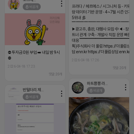
▔▔▔▔▔▔▔▔▔▔▔▔▔▔▔▔▔▔ 
프라다 / 헤르메스 / 시그니처 등 - 키워
비공개
량 데이터 기반 운영 - 4~7월 시즌 인기
5위내 多
▔▔▔▔▔▔▔▔▔▔▔▔▔▔▔
▶광고주, 총판, 대행사 모집 中◀ - 장기
트너 관계 구축 - 개발사 직접 운영 빠른
대응 ▔▔▔▔▔▔▔▔▔▔▔▔▔▔▔▔▔▔
톡)주식회사 더 풀림 https://더풀림상
담.enn.kr https://더풀림상담.enn.kr
⛔️ 투자금 0원 부업 ➡️ 내일 밤 9시
⛔️
2026-04-18 17:26
2026-04-18 17:23
댓글:20개
댓글:20개
하트뿅뿅 라이언
빈털터리 제이지
비공개
비공개