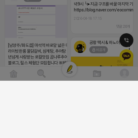
녁9시 ╰➤지금 구조를 바꿀 마지막 기회
https://blog.naver.com/eocomim
2026-04-18 17:15
댓글:20개
공항 택시 & 하노이 렌트카
[남양주/화도읍] 마석역 바로앞 넓은 매장과, 프
비공개
라이빗한룸 물닭갈비, 삼계탕, 추어탕 맛집 10
년넘게 사랑받는 로컬맛집 곰나루추어탕에서
블로그, 릴스 체험단 모집합니다 ※체험메뉴※
자유이용권 5만원 ※모집인원※ 5팀 ※모집기
간※ 4월 17일 금요일 까지 *4/20 ~ 4/26 사
이 방문 가능하신분만 신청해주세요* ※체험단
발표※ 4월 17일 금요일 ※체험가능요일※ 모
든요일 가능 ※체험불가요일※ 모든요일 12 ~
(star) 안녕하십니까 (star)
13:30 불가 ※작성기한※ 방문 후 3일 이내 ※
체험신청※ 블로그체험단
2026-04-18 17:12
https://forms.gle/ReBW5GsV789ur2Pz6
댓글:20개
릴스체험단
https://forms.gle/dawiYyEQZzDdqf8W8
※특이사항※ 방문인원 최대 4인 까지 가능 체
공돌이
험권 금액 초과시 초과비용은 본인부담입니다.
비공개