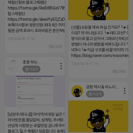
체험신청※ 블로그체험단
https://forms.gle/ReBW5GsV789ur2Pz6
릴스체험단
https://forms.gle/dawiYyEQZzDdqf8W8
※특이사항※ 방문인원 최대 4인 까지 가능 체
(선물)쇼핑몰 계속 하실 건가요? ╰➤열
험권 금액 초과시 초과비용은 본인부담입니다.
이유? 딱 하나입니다. ╰➤레드오션? 아니
방식으로 팔고 있어서 그래요! (하트)이번
2026-04-18 17:18
방법이 아니라 방향을 바꿔드립니다 ╰➤4월
댓글:20개
녁9시 ╰➤지금 구조를 바꿀 마지막 기회
https://blog.naver.com/eocomim
호호 부는 튜브
2026-04-18 17:15
비공개
댓글:20개
공항 택시 & 하노이 렌트카
비공개
[남양주/화도읍] 마석역 바로앞 넓은 매장과, 프
라이빗한룸 물닭갈비, 삼계탕, 추어탕 맛집 10
년넘게 사랑받는 로컬맛집 곰나루추어탕에서
블로그, 릴스 체험단 모집합니다 ※체험메뉴※