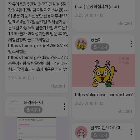
자유이용권 5만원 ※모집인원※ 5팀 ※모집기
(star) 안녕하십니까 (star)
간※ 4월 17일 금요일 까지 *4/20 ~ 4/26 사
2026-04-18 17:12
이 방문 가능하신분만 신청해주세요* ※체험단
발표※ 4월 17일 금요일 ※체험가능요일※ 모
댓글:20개
든요일 가능 ※체험불가요일※ 모든요일 12 ~
13:30 불가 ※작성기한※ 방문 후 3일 이내 ※
공돌이
체험신청※ 블로그체험단
https://forms.gle/ReBW5GsV789ur2Pz6
비공개
릴스체험단
https://forms.gle/dawiYyEQZzDdqf8W8
※특이사항※ 방문인원 최대 4인 까지 가능 체
험권 금액 초과시 초과비용은 본인부담입니다.
2026-04-18 17:13
댓글:20개
https://blog.naver.com/pshwin2/
음악듣는 어피치
2026-04-18 17:12
비공개
댓글:20개
클로이랩/TOP CLASS
비공개