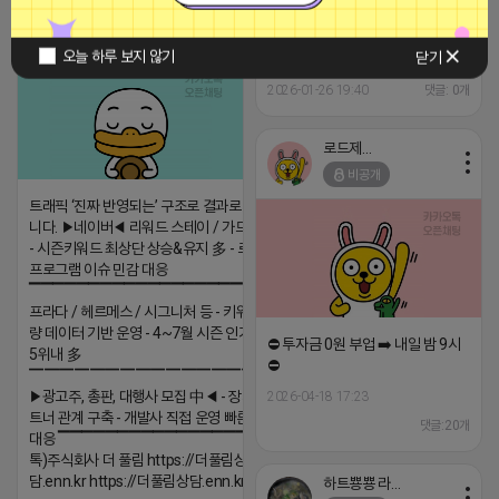
티비 보는 라이언
비공개
오늘 하루 보지 않기
닫기
안녕하세요
2026-01-26 19:40
댓글: 0개
로드제인
비공개
트래픽 ‘진짜 반영되는’ 구조로 결과로 보여드립
니다. ▶네이버◀ 리워드 스테이 / 가드 / 자몽 등
- 시즌키워드 최상단 상승&유지 多 - 로직변화,
프로그램 이슈 민감 대응
▔▔▔▔▔▔▔▔▔▔▔▔▔▔▔▔▔▔ ▶쿠팡◀
프라다 / 헤르메스 / 시그니처 등 - 키워드 검색
량 데이터 기반 운영 - 4~7월 시즌 인기 키워드
⛔️ 투자금 0원 부업 ➡️ 내일 밤 9시
5위내 多
⛔️
▔▔▔▔▔▔▔▔▔▔▔▔▔▔▔▔▔▔
▶광고주, 총판, 대행사 모집 中◀ - 장기 협업 파
2026-04-18 17:23
트너 관계 구축 - 개발사 직접 운영 빠른 피드백
댓글:20개
대응 ▔▔▔▔▔▔▔▔▔▔▔▔▔▔▔▔▔▔ (카
톡)주식회사 더 풀림 https://더풀림상
담.enn.kr https://더풀림상담.enn.kr
하트뿅뿅 라이언