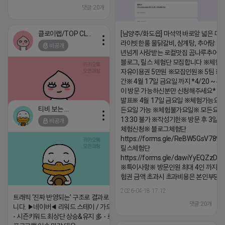
댓글:20개
클로이랩/TOP CLASS
[남양주/화도읍] 마석역 바로앞 넓은 매장
라이빗한룸 물닭갈비, 삼계탕, 추어탕 맛집
비공개
년넘게 사랑받는 로컬맛집 곰나루추어
블로그, 릴스 체험단 모집합니다 ※체험
자유이용권 5만원 ※모집인원※ 5팀 ※
간※ 4월 17일 금요일 까지 *4/20 ~ 4/
이 방문 가능하신분만 신청해주세요* 
발표※ 4월 17일 금요일 ※체험가능요일
티비 보는 라이언
든요일 가능 ※체험불가요일※ 모든요일 1
13:30 불가 ※작성기한※ 방문 후 3일 
비공개
2026-04-18 17:05
댓글:20개
체험신청※ 블로그체험단
https://forms.gle/ReBW5GsV789u
릴스체험단
https://forms.gle/dawiYyEQZzDd
※특이사항※ 방문인원 최대 4인 까지 가
험권 금액 초과시 초과비용은 본인부담입
2026-04-18 17:12
트래픽 ‘진짜 반영되는’ 구조로 결과로 보여드립
댓글:20개
니다. ▶네이버◀ 리워드 스테이 / 가드 / 자몽 등
- 시즌키워드 최상단 상승&유지 多 - 로직변화,