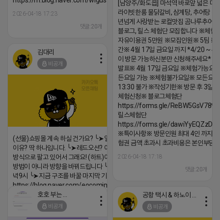
https://m.blog.naver.com/wlgus1647/224253846149
[남양주/화도읍] 마석역 바로앞 넓은 매장
라이빗한룸 물닭갈비, 삼계탕, 추어탕 맛집
2026-04-18 17:23
년넘게 사랑받는 로컬맛집 곰나루추어
댓글:20개
블로그, 릴스 체험단 모집합니다 ※체험
자유이용권 5만원 ※모집인원※ 5팀 ※
간※ 4월 17일 금요일 까지 *4/20 ~ 4/
김대리
이 방문 가능하신분만 신청해주세요* 
비공개
발표※ 4월 17일 금요일 ※체험가능요일
든요일 가능 ※체험불가요일※ 모든요일 1
13:30 불가 ※작성기한※ 방문 후 3일 
체험신청※ 블로그체험단
https://forms.gle/ReBW5GsV789u
릴스체험단
https://forms.gle/dawiYyEQZzDd
※특이사항※ 방문인원 최대 4인 까지 가
(선물)쇼핑몰 계속 하실 건가요? ╰➤열심히 해도 안되는
험권 금액 초과시 초과비용은 본인부담입
이유? 딱 하나입니다. ╰➤레드오션? 아니요! ╰➤모두 같은
방식으로 팔고 있어서 그래요! (하트)이번엔 다릅니다. ╰➤
2026-04-18 17:18
방법이 아니라 방향을 바꿔드립니다 ╰➤4월 21일(화) 저
댓글:20개
녁9시 ╰➤지금 구조를 바꿀 마지막 기회
https://blog.naver.com/eocomim/224250518436
호호 부는 튜브
공항 택시 & 하노이 렌트카
2026-04-18 17:15
비공개
비공개
댓글:20개