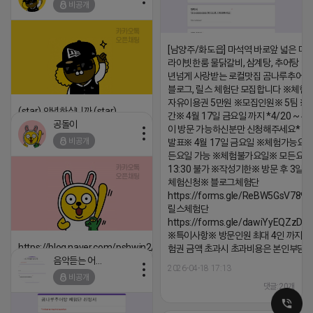
비공개
댓글:20개
[남양주/화도읍] 마석역 바로앞 넓은 매장
라이빗한룸 물닭갈비, 삼계탕, 추어탕 맛집
년넘게 사랑받는 로컬맛집 곰나루추어
블로그, 릴스 체험단 모집합니다 ※체험
자유이용권 5만원 ※모집인원※ 5팀 ※
(star) 안녕하십니까 (star)
간※ 4월 17일 금요일 까지 *4/20 ~ 4/
공돌이
이 방문 가능하신분만 신청해주세요* 
2026-04-18 17:12
비공개
발표※ 4월 17일 금요일 ※체험가능요일
댓글:20개
든요일 가능 ※체험불가요일※ 모든요일 1
13:30 불가 ※작성기한※ 방문 후 3일 
체험신청※ 블로그체험단
https://forms.gle/ReBW5GsV789u
릴스체험단
https://forms.gle/dawiYyEQZzDd
※특이사항※ 방문인원 최대 4인 까지 가
https://blog.naver.com/pshwin2/224023970047
험권 금액 초과시 초과비용은 본인부담입
음악듣는 어피치
2026-04-18 17:12
2026-04-18 17:13
비공개
댓글:20개
댓글:20개