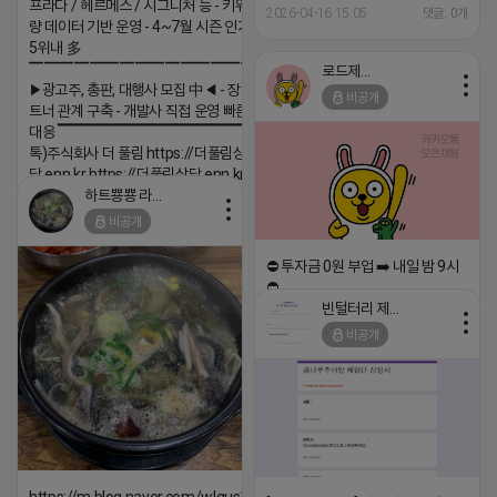
프라다 / 헤르메스 / 시그니처 등 - 키워드 검색
─────────────────
2026-04-16 15:05
댓글: 0개
량 데이터 기반 운영 - 4~7월 시즌 인기 키워드
(카톡) pp235
5위내 多
▔▔▔▔▔▔▔▔▔▔▔▔▔▔▔▔▔▔
로드제인
▶광고주, 총판, 대행사 모집 中◀ - 장기 협업 파
비공개
트너 관계 구축 - 개발사 직접 운영 빠른 피드백
대응 ▔▔▔▔▔▔▔▔▔▔▔▔▔▔▔▔▔▔ (카
톡)주식회사 더 풀림 https://더풀림상
담.enn.kr https://더풀림상담.enn.kr
하트뿅뿅 라이언
2026-04-18 17:26
비공개
댓글:20개
⛔️ 투자금 0원 부업 ➡️ 내일 밤 9시
⛔️
빈털터리 제이지
2026-04-18 17:23
비공개
댓글:20개