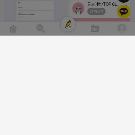
클로이랩/TOP CLASS
비공개
[남양주/화도읍] 마석역 바로앞 넓은 매장과, 프
라이빗한룸 물닭갈비, 삼계탕, 추어탕 맛집 10
년넘게 사랑받는 로컬맛집 곰나루추어탕에서
블로그, 릴스 체험단 모집합니다 ※체험메뉴※
자유이용권 5만원 ※모집인원※ 5팀 ※모집기
간※ 4월 17일 금요일 까지 *4/20 ~ 4/26 사
2026-04-18 17:05
댓글:20개
이 방문 가능하신분만 신청해주세요* ※체험단
발표※ 4월 17일 금요일 ※체험가능요일※ 모
든요일 가능 ※체험불가요일※ 모든요일 12 ~
13:30 불가 ※작성기한※ 방문 후 3일 이내 ※
체험신청※ 블로그체험단
https://forms.gle/ReBW5GsV789ur2Pz6
릴스체험단
https://forms.gle/dawiYyEQZzDdqf8W8
※특이사항※ 방문인원 최대 4인 까지 가능 체
험권 금액 초과시 초과비용은 본인부담입니다.
2026-04-18 17:12
댓글:20개