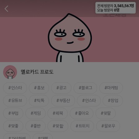
3,545,567명
전체 방문자
비공개
0명
오늘 방문자
옐로카드 프로도
인스타
홍보
광고
블로그
마케팅
유튜브
틱톡
부동산
인스타
창업
부업
게임
페북
좋아요
맞팔
맞좋
좋반
맞핱
트위치
팔로우
가상화폐
대행