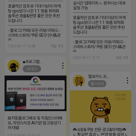
─────────────────
실시간 업데이트 ㄴ 원하시는 대로
효율적인 검토로 기대 이상의 마케
설정 가능
팅 cpc보다 나은 1:1 맞춤 최적화
─────────────────
솔루션 효율&반영 좋은 것만 추천
효율적인 검토로 기대 이상의 마케
드립니다.
팅 cpc보다 나은 1:1 맞춤 최적화
─────────────────
솔루션 효율&반영 좋은 것만 추천
- 블로그/카페/모든 리뷰/리워드 -
드립니다.
스마트스토어/쿠팡 SEO 안내&관
─────────────────
리
- 블로그/카페/모든 리뷰/리워드 -
─────────────────
2026-04-17 13:48
댓글: 0개
스마트스토어/쿠팡 SEO 안내&관
(카톡) pp235
리
─────────────────
2026-04-17 12:22
댓글: 0개
(카톡) pp235
■프로그램베이■
광고
옐로카드 프로도
비공개
▤자동블로그배포 및 자동인스타배
포, 자연스러운 AI기반 원고생성기
까지!▤
☘️쇼핑&쿠팡 전문 광고&마케팅☘️
ㄴ 확실한 효과 ㄴ 반영 맞춤 설정 ㄴ
2023-09-06 14:23:34