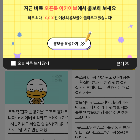
2023-09-06 14:23:39
지금 바로
오픈톡 아카이브
에서 홍보해 보세요
하루 최대
10,000
건 이상의 홍보글이 올라오고 있습니다!
옐로카드 프로도
비공개
2026-04-16 15:31
댓글: 0개
티비 보는 라이언
오늘 하루 보지 않기
닫기
비공개
☘️쇼핑&쿠팡 전문 광고&마케팅☘️
ㄴ 확실한 효과 ㄴ 반영 맞춤 설정 ㄴ
실시간 업데이트 ㄴ 원하시는 대로
설정 가능
─────────────────
효율적인 검토로 기대 이상의 마케
팅 cpc보다 나은 1:1 맞춤 최적화
트래픽 ‘진짜 반영되는’ 구조로 결과로 보여드립
솔루션 효율&반영 좋은 것만 추천
드립니다.
니다. ▶네이버◀ 리워드 스테이 / 가드 / 자몽 등
─────────────────
- 시즌키워드 최상단 상승&유지 多 - 로직변화,
- 블로그/카페/모든 플랫폼 리뷰/리
프로그램 이슈 민감 대응
워드 - 스마트스토어/쿠팡 SEO 안
▔▔▔▔▔▔▔▔▔▔▔▔▔▔▔▔▔▔ ▶쿠팡◀
내&관리