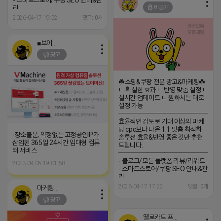
- 스마트스토어/쿠팡 SEO 안내&관
비공개
리
─────────────────
2026-04-17 19:52
댓글: 0개
(카톡) pp235
■브이머신■
광고
☘️쇼핑&쿠팡 전문 광고&마케팅☘️
ㄴ 확실한 효과 ㄴ 반영 맞춤 설정 ㄴ
실시간 업데이트 ㄴ 원하시는 대로
설정 가능
─────────────────
효율적인 검토로 기대 이상의 마케
팅 cpc보다 나은 1:1 맞춤 최적화
-장소불문, 약정없는 고정공인IP가
솔루션 효율&반영 좋은 것만 추천
삽입된 365일 24시간 임대형 컴퓨
드립니다.
터 서비스
─────────────────
- 블로그/모든 플랫폼 리뷰/리워드
2023-09-05 19:01:58
- 스마트스토어/쿠팡 SEO 안내&관
리
─────────────────
2026-04-17 17:22
댓글: 0개
마케팅스토어
(카톡) pp235
광고
옐로카드 프로도