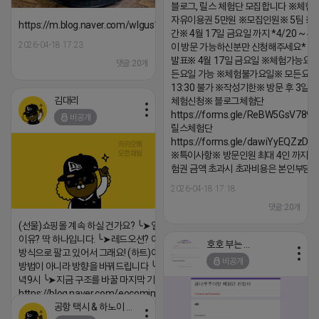
블로그, 릴스 체험단 모집합니다 ※체험
자유이용권 5만원 ※모집인원※ 5팀 ※
https://m.blog.naver.com/wlgus1647/224253846149
간※ 4월 17일 금요일 까지 *4/20 ~ 4/
2026-04-18 17:23
이 방문 가능하신분만 신청해주세요* 
발표※ 4월 17일 금요일 ※체험가능요일
댓글:20개
든요일 가능 ※체험불가요일※ 모든요일 1
13:30 불가 ※작성기한※ 방문 후 3일 
김대리
체험신청※ 블로그체험단
https://forms.gle/ReBW5GsV789u
비공개
릴스체험단
https://forms.gle/dawiYyEQZzDd
※특이사항※ 방문인원 최대 4인 까지 가
험권 금액 초과시 초과비용은 본인부담입
2026-04-18 17:18
댓글:20개
(선물)쇼핑몰 계속 하실 건가요? ╰➤열심히 해도 안되는
이유? 딱 하나입니다. ╰➤레드오션? 아니요! ╰➤모두 같은
호호 부는 튜브
방식으로 팔고 있어서 그래요! (하트)이번엔 다릅니다. ╰➤
비공개
방법이 아니라 방향을 바꿔드립니다 ╰➤4월 21일(화) 저
녁9시 ╰➤지금 구조를 바꿀 마지막 기회
https://blog.naver.com/eocomim/224250518436
공항 택시 & 하노이 렌트카
2026-04-18 17:15