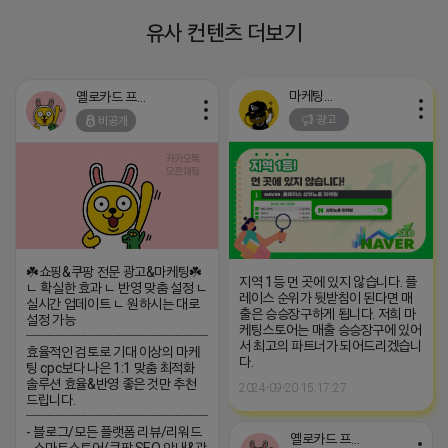
유사 컨텐츠 더보기
마케팅스토어
옐로카드 프로도
광고
비공개
☘️쇼핑&쿠팡 전문 광고&마케팅☘️
지역 1등 먼 곳에 있지 않습니다. 플
ㄴ 확실한 효과 ㄴ 반영 맞춤 설정 ㄴ
레이스 순위가 뒷받침이 된다면 매
실시간 업데이트 ㄴ 원하시는 대로
출은 승승장구하게 됩니다. 저희 마
설정 가능
케팅스토어는 매출 승승장구에 있어
─────────────────
서 최고의 파트너가 되어드리겠습니
효율적인 검토로 기대 이상의 마케
다.
팅 cpc보다 나은 1:1 맞춤 최적화
솔루션 효율&반영 좋은 것만 추천
2024-09-20 15:17:27
드립니다.
─────────────────
- 블로그/모든 플랫폼 리뷰/리워드
옐로카드 프로도