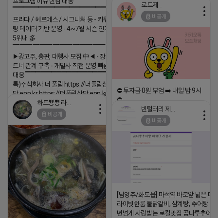
프로그램 이슈 민감 대응
로드제인
▔▔▔▔▔▔▔▔▔▔▔▔▔▔▔▔▔▔ ▶쿠팡◀
비공개
프라다 / 헤르메스 / 시그니처 등 - 키워드 검색
량 데이터 기반 운영 - 4~7월 시즌 인기 키워드
5위내 多
▔▔▔▔▔▔▔▔▔▔▔▔▔▔▔▔▔▔
▶광고주, 총판, 대행사 모집 中◀ - 장기 협업 파
트너 관계 구축 - 개발사 직접 운영 빠른 피드백
대응 ▔▔▔▔▔▔▔▔▔▔▔▔▔▔▔▔▔▔ (카
톡)주식회사 더 풀림 https://더풀림상
⛔️ 투자금 0원 부업 ➡️ 내일 밤 9시
담.enn.kr https://더풀림상담.enn.kr
⛔️
하트뿅뿅 라이언
2026-04-18 17:26
빈털터리 제이지
2026-04-18 17:23
비공개
댓글:20개
비공개
댓글:20개
[남양주/화도읍] 마석역 바로앞 넓은 매장
라이빗한룸 물닭갈비, 삼계탕, 추어탕 맛집
년넘게 사랑받는 로컬맛집 곰나루추어