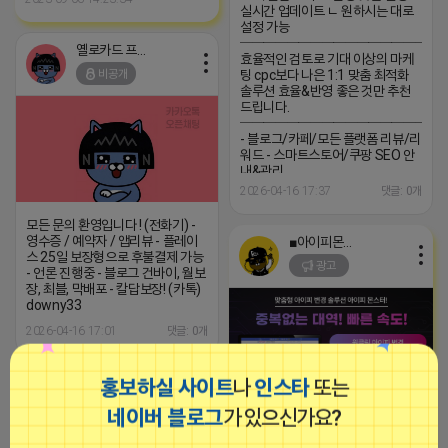
실시간 업데이트 ㄴ 원하시는 대로
설정 가능
─────────────────
옐로카드 프로도
효율적인 검토로 기대 이상의 마케
비공개
팅 cpc보다 나은 1:1 맞춤 최적화
솔루션 효율&반영 좋은 것만 추천
드립니다.
─────────────────
- 블로그/카페/모든 플랫폼 리뷰/리
워드 - 스마트스토어/쿠팡 SEO 안
내&관리
─────────────────
2026-04-16 17:37
댓글: 0개
(카톡) pp235
모든 문의 환영입니다 ! (전화기) -
영수증 / 예약자 / 앱리뷰 - 플레이
■아이피몬스터■
스 25일 보장형으로 후불결제 가능
광고
- 언론 진행중 - 블로그 건바이, 월보
장, 최블, 막배포 - 칼답보장! (카톡)
downy33
2026-04-16 17:01
댓글: 0개
홍보하실 사이트
나
인스타
또는
옐로카드 프로도
네이버 블로그
가 있으신가요?
비공개
[아이피몬스터] 전국 최저가 마케팅
용 KT아이피서비스!!