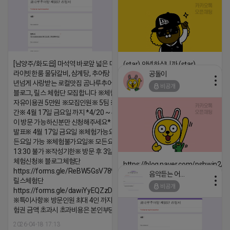
[남양주/화도읍] 마석역 바로앞 넓은 매장과, 프
(star) 안녕하십니까 (star)
라이빗한룸 물닭갈비, 삼계탕, 추어탕 맛집 10
공돌이
2026-04-18 17:12
년넘게 사랑받는 로컬맛집 곰나루추어탕에서
비공개
댓글:20개
블로그, 릴스 체험단 모집합니다 ※체험메뉴※
자유이용권 5만원 ※모집인원※ 5팀 ※모집기
간※ 4월 17일 금요일 까지 *4/20 ~ 4/26 사
이 방문 가능하신분만 신청해주세요* ※체험단
발표※ 4월 17일 금요일 ※체험가능요일※ 모
든요일 가능 ※체험불가요일※ 모든요일 12 ~
13:30 불가 ※작성기한※ 방문 후 3일 이내 ※
체험신청※ 블로그체험단
https://blog.naver.com/pshwin2/
https://forms.gle/ReBW5GsV789ur2Pz6
음악듣는 어피치
2026-04-18 17:12
릴스체험단
비공개
https://forms.gle/dawiYyEQZzDdqf8W8
댓글:20개
※특이사항※ 방문인원 최대 4인 까지 가능 체
험권 금액 초과시 초과비용은 본인부담입니다.
2026-04-18 17:13