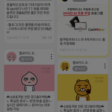
─────────────────
효율적인 검토로 기대 이상의 마케
팅 cpc보다 나은 1:1 맞춤 최적화
솔루션 효율&반영 좋은 것만 추천
드립니다.
─────────────────
- 블로그/모든 플랫폼 리뷰/리워드
- 스마트스토어/쿠팡 SEO 안내&관
리
─────────────────
2026-04-17 15:37
댓글: 0개
▤쿠팡파트너스 외 4개 파트너스 활
(카톡) pp235
동 자동화▤
2024-12-12 17:02:50
옐로카드 프로도
비공개
옐로카드 프로도
비공개
☘️쇼핑&쿠팡 전문 광고&마케팅☘️
ㄴ 확실한 효과 ㄴ 반영 맞춤 설정 ㄴ
실시간 업데이트 ㄴ 원하시는 대로
☘️쇼핑&쿠팡 전문 광고&마케팅☘️
설정 가능
ㄴ 확실한 효과 ㄴ 반영 맞춤 설정 ㄴ