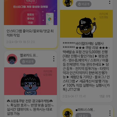
비공개
인스타그램 좋아요/팔로워/댓글 최
적화 작업
2024-09-19 18:51:20
******* 바이럴마케팅 실행사
******* ★★★ 쿠팡 리뷰 ★★★ -
택배발송 포함 건당 5,000원 진행
옐로카드 프로도
(대량 진행시 할인가능) ▶ 평점 관
리 - 영수증,예약자 / 스토어 / 어플
비공개
등 전체영역 가능 문의주세요 ▶ 당
근 침투 - 전지역 침투가능 - 타겟지
역과 인근지역까지 한번에 진행가
능 ▶ 체험단 & 기자단 - 블로그 / 인
스타그램 ✔ 세금계산서 발행 가능
✔ 100% 직접 실행하는 실행사 (카
톡) JT1218
2026-04-17 15:41
댓글: 0개
☘️쇼핑&쿠팡 전문 광고&마케팅☘️
ㄴ 확실한 효과 ㄴ 반영 맞춤 설정 ㄴ
실시간 업데이트 ㄴ 원하시는 대로
■파트너스애드온■
설정 가능
광고