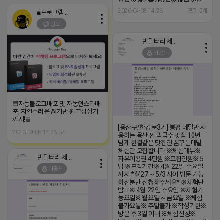
https://forms.gle/zSVTWC2P7yNHSoZb9
요일 ※체험불가요일※ 매주 화요
※특이사항※ 방문인원은 최대 4인
일, 매일 15 ~ 17시 불가 ※작성기
2026-04-18 14:23
댓글: 0개
■프로그램베이■
까지 가능합니다. 체험권 금액 초과
한※ 방문 후 3일 이내 ※체험신청
광고
시 초과비용은 본인부담입니다.
※
https://forms.gle/rsMfoSegVnC8t
※특이사항※ 방문인원 최대 2~4
빈털터리 제이지
인 까지 가능 체험권 이외 추가 주문
비공개
은 본인부담입니다.
▤자동블로그배포 및 자동인스타배
포, 자연스러운 AI기반 원고생성기
까지!▤
[용산구/한강로3가] 봉평 메밀만 사
2023-09-06 14:23:34
용하는 용산 찐 막국수 맛집 10년
넘게 한결같은 맛집인 꿈꾸는메밀
체험단 모집합니다 ※체험메뉴※
빈털터리 제이지
자유이용권 4만원 ※모집인원※ 5
팀 ※모집기간※ 4월 22일 수요일
비공개
까지 *4/27 ~ 5/3 사이 방문 가능
하신분만 신청해주세요* ※체험단
발표※ 4월 22일 수요일 ※체험가
능요일※ 월요일 ~ 금요일 ※체험
불가요일※ 주말불가 ※작성기한※
방문 후 3일 이내 ※체험신청※