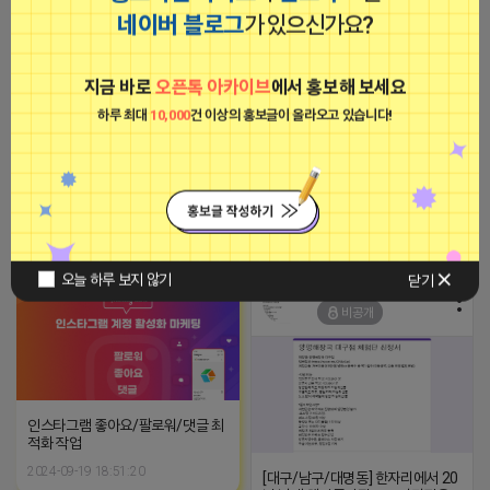
간 가족 단위, 상견례, 단체회식 대형
네이버 블로그
가 있으신가요?
어린이 놀이방이 있는 미소본갈비
에서 블로그, 릴스 체험단 모집합니
다 ※체험메뉴※ 자유이용권 5만원
※모집인원※ 5팀 ※모집기간※ 4
지금 바로
오픈톡 아카이브
에서 홍보해 보세요
월 22일 수요일 까지 *4/27 ~ 5/3
-장소불문, 약정없는 고정공인IP가
사이 방문 가능하신분만 신청해주
삽입된 365일 24시간 임대형 컴퓨
하루 최대
10,000
건 이상의 홍보글이 올라오고 있습니다!
세요* ※체험단발표※ 4월 22일 수
터 서비스
요일 ※체험가능요일※ 모든요일가
능 ※체험불가요일※ 없음 ※작성
2023-09-05 19:01:58
기한※ 방문 후 3일 이내 ※체험신
청※ 블로그체험단:
https://forms.gle/UcJqi3GAgPbT
2026-04-18 16:27
댓글: 0개
마케팅스토어
릴스체험단:
광고
https://forms.gle/BXGFxEC8sWPQ
※특이사항※ 방문인원 최대 4인 까
오늘 하루 보지 않기
닫기
지 가능 체험권 금액 초과시 초과비
빈털터리 제이지
용은 본인부담입니다.
비공개
인스타그램 좋아요/팔로워/댓글 최
적화 작업
2024-09-19 18:51:20
[대구/남구/대명동] 한자리에서 20