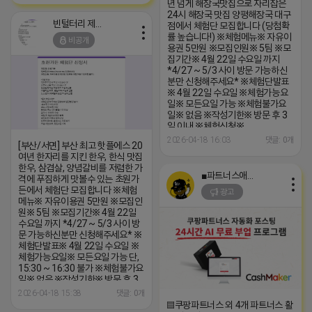
년 넘게 해장국맛집으로 자리잡은
24시 해장국 맛집 양평해장국 대구
빈털터리 제이지
점에서 체험단 모집합니다 (당첨확
률 높습니다!) ※체험메뉴※ 자유이
비공개
용권 5만원 ※모집인원※ 5팀 ※모
집기간※ 4월 22일 수요일 까지
*4/27 ~ 5/3 사이 방문 가능하신
분만 신청해주세요* ※체험단발표
※ 4월 22일 수요일 ※체험가능요
일※ 모든요일 가능 ※체험불가요
일※ 없음 ※작성기한※ 방문 후 3
일 이내 ※체험신청※
https://forms.gle/BXSVpnzbhSxz
2026-04-18 16:03
댓글: 0개
[부산/서면] 부산 최고 핫플에스 20
※특이사항※ 방문인원 최대 2~4
여년 한자리를 지킨 한우, 한식 맛집
인 까지 가능 체험권 금액 초과시 초
한우, 삼겹살, 양념갈비를 저렴한 가
과비용은 본인부담입니다.
■파트너스애드온■
격에 푸짐하게 맛볼수 있는 초원가
든에서 체험단 모집합니다 ※체험
광고
메뉴※ 자유이용권 5만원 ※모집인
원※ 5팀 ※모집기간※ 4월 22일
수요일 까지 *4/27 ~ 5/3 사이 방
문 가능하신분만 신청해주세요* ※
체험단발표※ 4월 22일 수요일 ※
체험가능요일※ 모든요일 가능 단,
15:30 ~ 16:30 불가 ※체험불가요
일※ 없음 ※작성기한※ 방문 후 3
일 이내 ※체험신청※
2026-04-18 15:38
댓글: 0개
https://forms.gle/Z4vK7vfYrFPkVDa99
▤쿠팡파트너스 외 4개 파트너스 활