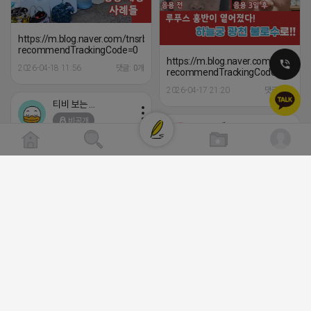
https://m.blog.naver.com/tnsrbfkddmsw/223529581047?
recommendTrackingCode=0
https://m.blog.naver.com/tnsrb
2026-04-18 11:56
댓글: 0개
recommendTrackingCode=0
2026-04-17 21:20
댓글: 0개
티비 보는 라이언
비공개
로드제인
비공개
트래픽 ‘진짜 반영되는’ 구조로 결과로 보여드립
니다. ▶네이버◀ 리워드 스테이 / 가드 / 자몽 등
⛔️ 투자금 0원 부업 ➡️ 내일 밤 9시
- 시즌키워드 최상단 상승&유지 多 - 로직변화,
⛔️
프로그램 이슈 민감 대응
하트뿅뿅 라이언
▔▔▔▔▔▔▔▔▔▔▔▔▔▔▔▔▔▔ ▶쿠팡◀
2026-04-18 17:23
비공개
프라다 / 헤르메스 / 시그니처 등 - 키워드 검색
댓글:20개
량 데이터 기반 운영 - 4~7월 시즌 인기 키워드