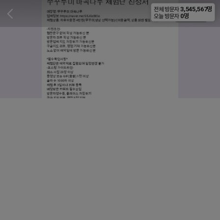
3,545,567명
전체 방문자
비공개
0명
오늘 방문자