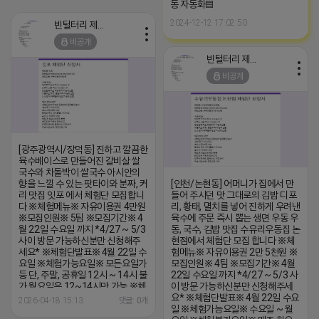
※특이사항※ 방문인원 최대 2~4
동 자동화▤
인 까지 가능 체험권 금액 초과시 초
2024-12-12 17:02:50
과비용은 본인부담입니다.
빈털터리 제이지
비공개
빈털터리 제이지
비공개
[광주광역시/장덕동] 진하고 깔끔한
육수베이스로 만들어진 갈비살 쌀
국수와 차돌박이 쌀국수 아시안의
향을 느낄 수 있는 팟타이와 분짜, 커
[인천/논현동] 어머니가 집에서 만
리 맛집 잇포 에서 체험단 모집합니
들어 주시던 맛 그대로의 김밥 디포
다 ※체험메뉴※ 자유이용권 4만원
리, 황태, 멸치를 넣어 진하게 우려낸
※모집인원※ 5팀 ※모집기간※ 4
육수에 주문 즉시 뽑는 생면 우동 우
월 22일 수요일 까지 *4/27 ~ 5/3
동, 국수, 김밥 맛집 수유리우동집 논
사이 방문 가능하신분만 신청해주
현점에서 체험단 모집 합니다 ※체
세요* ※체험단발표※ 4월 22일 수
험메뉴※ 자유이용권 2만 5천원 ※
요일 ※체험가능요일※ 모든요일가
모집인원※ 4팀 ※모집기간※ 4월
등 단, 주말, 공휴일 12시 ~ 14시 불
22일 수요일 까지 *4/27 ~ 5/3 사
가 월요일은 12~14시만 가능 ※체
이 방문 가능하신분만 신청해주세
험불가요일※ 없음 ※작성기한※
요* ※체험단발표※ 4월 22일 수요
2026-04-18 15:13
댓글: 0개
방문 후 3일 이내 ※체험신청※
일 ※체험가능요일※ 수요일 ~ 월