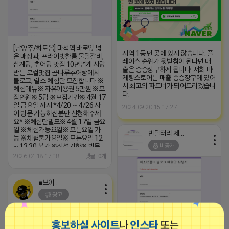
[남양주/화도읍] 마석역 바로앞 넓
지역 1등 먼 곳에 있지 않습니다. 플
은 매장과, 프라이빗한룸 물닭갈비,
레이스 순위가 뒷받침이 된다면 매
삼계탕, 추어탕 맛집 10년넘게 사랑
출은 승승장구하게 됩니다. 저희 마
받는 로컬맛집 곰나루추어탕에서
케팅스토어는 매출 승승장구에 있어
블로그, 릴스 체험단 모집합니다 ※
서 최고의 파트너가 되어드리겠습니
체험메뉴※ 자유이용권 5만원 ※모
다.
집인원※ 5팀 ※모집기간※ 4월 17
일 금요일 까지 *4/20 ~ 4/26 사
2024-09-20 15:17:27
이 방문 가능하신분만 신청해주세
요* ※체험단발표※ 4월 17일 금요
일 ※체험가능요일※ 모든요일 가
빈털터리 제이지
능 ※체험불가요일※ 모든요일 12
비공개
~ 13:30 불가 ※작성기한※ 방문
후 3일 이내 ※체험신청※ 블로그체
2026-04-18 17:18
댓글: 0개
험단
https://forms.gle/ReBW5GsV789ur2Pz6
릴스체험단
■브이머신■
https://forms.gle/dawiYyEQZzDdqf8W8
광고
※특이사항※ 방문인원 최대 4인 까
지 가능 체험권 금액 초과시 초과비
용은 본인부담입니다.
[거제시/고현동] 거제 최대 실내 공
홍보하실 사이트
나
인스타
또는