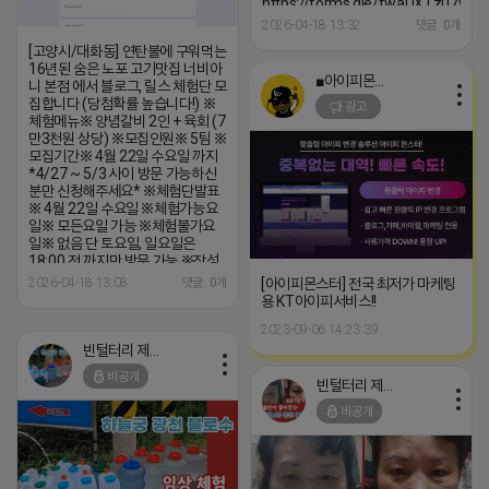
https://forms.gle/fwaUXTzu7yiT
※특이사항※ 방문인원 최대 2인 까
2026-04-18 13:32
댓글: 0개
지 가능 체험권 금액 초과시 초과비
[고양시/대화동] 연탄불에 구워먹는
용은 본인부담입니다.
16년된 숨은 노포 고기맛집 너비아
■아이피몬스터■
니 본점 에서 블로그, 릴스 체험단 모
집합니다 (당첨확률 높습니다!) ※
광고
체험메뉴※ 양념갈비 2인 + 육회 (7
만3천원 상당) ※모집인원※ 5팀 ※
모집기간※ 4월 22일 수요일 까지
*4/27 ~ 5/3 사이 방문 가능하신
분만 신청해주세요* ※체험단발표
※ 4월 22일 수요일 ※체험가능요
일※ 모든요일 가능 ※체험불가요
일※ 없음 단 토요일, 일요일은
18:00 전 까지만 방문 가능 ※작성
기한※ 방문 후 3일 이내 ※체험신
[아이피몬스터] 전국 최저가 마케팅
2026-04-18 13:08
댓글: 0개
청※ 블로그:
용 KT아이피서비스!!
https://forms.gle/G9ooQcs7R3NLeK8w9
2023-09-06 14:23:39
릴스:
https://forms.gle/jL29p1xqQoU2MbG56
빈털터리 제이지
※특이사항※ 방문인원은 최대 4인
비공개
까지 가능합니다. 체험권 금액 초과
빈털터리 제이지
시 초과비용은 본인부담입니다.
비공개