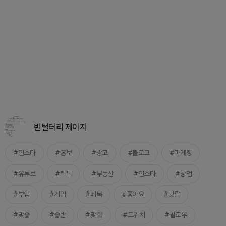
빈털터리 제이지
인스타
홍보
광고
블로그
마케팅
유튜브
틱톡
부동산
인스타
창업
부업
게임
페북
좋아요
맞팔
맞좋
좋반
맞핱
트위치
팔로우