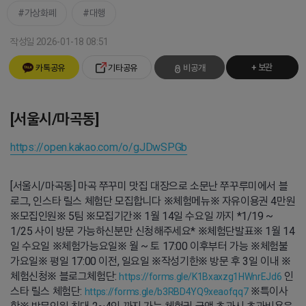
가상화폐
대행
작성일 2026-01-18 08:51
+ 보관
카톡공유
기타공유
비공개
[서울시/마곡동]
https://open.kakao.com/o/gJDwSPGb
[서울시/마곡동] 마곡 쭈꾸미 맛집 대장으로 소문난 쭈꾸루미에서 블
로그, 인스타 릴스 체험단 모집합니다 ※체험메뉴※ 자유이용권 4만원
※모집인원※ 5팀 ※모집기간※ 1월 14일 수요일 까지 *1/19 ~
1/25 사이 방문 가능하신분만 신청해주세요* ※체험단발표※ 1월 14
일 수요일 ※체험가능요일※ 월 ~ 토 17:00 이후부터 가능 ※체험불
가요일※ 평일 17:00 이전, 일요일 ※작성기한※ 방문 후 3일 이내 ※
체험신청※ 블로그체험단:
인
https://forms.gle/K1Bxaxzg1HWnrEJd6
스타 릴스 체험단:
※특이사
https://forms.gle/b3RBD4YQ9xeaofqq7