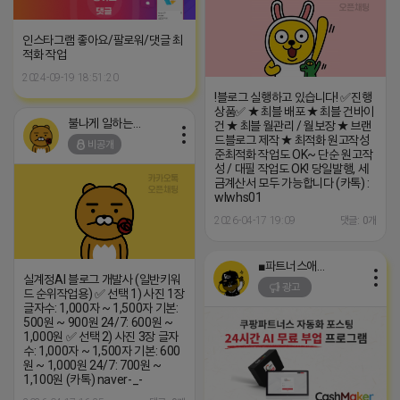
인스타그램 좋아요/팔로워/댓글 최
적화 작업
2024-09-19 18:51:20
!블로그 실행하고 있습니다! ✅진행
상품✅ ★ 최블 배포 ★ 최블 건바이
불나게 일하는 네오
건 ★ 최블 월관리 / 월보장 ★ 브랜
드블로그 제작 ★ 최적화 원고작성
비공개
준최적화 작업도 OK~ 단순 원고작
성 / 대필 작업도 OK! 당일발행, 세
금계산서 모두 가능합니다 (카톡) :
wlwhs01
2026-04-17 19:09
댓글: 0개
■파트너스애드온■
실계정AI 블로그 개발사 (일반키워
광고
드 순위작업용) ✅ 선택 1) 사진 1장
글자수: 1,000자 ~ 1,500자 기본:
500원 ~ 900원 24/7: 600원 ~
1,000원 ✅ 선택 2) 사진 3장 글자
수: 1,000자 ~ 1,500자 기본: 600
원 ~ 1,000원 24/7: 700원 ~
1,100원 (카톡) naver-_-