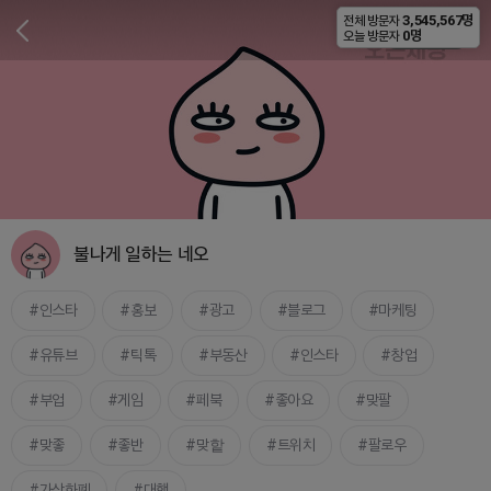
3,545,567명
전체 방문자
비공개
0명
오늘 방문자
불나게 일하는 네오
인스타
홍보
광고
블로그
마케팅
유튜브
틱톡
부동산
인스타
창업
부업
게임
페북
좋아요
맞팔
맞좋
좋반
맞핱
트위치
팔로우
가상화폐
대행