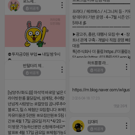
프로그램 이슈 민감 대응
로드제인
▔▔▔▔▔▔▔▔▔▔▔▔▔▔▔▔▔▔ 
비공개
프라다 / 헤르메스 / 시그니처 등 - 키워
량 데이터 기반 운영 - 4~7월 시즌 인기
5위내 多
▔▔▔▔▔▔▔▔▔▔▔▔▔▔▔
▶광고주, 총판, 대행사 모집 中◀ - 장기
트너 관계 구축 - 개발사 직접 운영 빠른
대응 ▔▔▔▔▔▔▔▔▔▔▔▔▔▔▔▔▔▔
톡)주식회사 더 풀림 https://더풀림상
⛔️ 투자금 0원 부업 ➡️ 내일 밤 9시
담.enn.kr https://더풀림상담.enn.kr
⛔️
하트뿅뿅 라이언
빈털터리 제이지
2026-04-18 17:26
2026-04-18 17:23
비공개
비공개
댓글:20개
댓글:20개
https://m.blog.naver.com/wlgus
[남양주/화도읍] 마석역 바로앞 넓은 매장과, 프
라이빗한룸 물닭갈비, 삼계탕, 추어탕 맛집 10
2026-04-18 17:23
년넘게 사랑받는 로컬맛집 곰나루추어탕에서
댓글:20개
블로그, 릴스 체험단 모집합니다 ※체험메뉴※
자유이용권 5만원 ※모집인원※ 5팀 ※모집기
간※ 4월 17일 금요일 까지 *4/20 ~ 4/26 사
김대리
이 방문 가능하신분만 신청해주세요* ※체험단
비공개
발표※ 4월 17일 금요일 ※체험가능요일※ 모