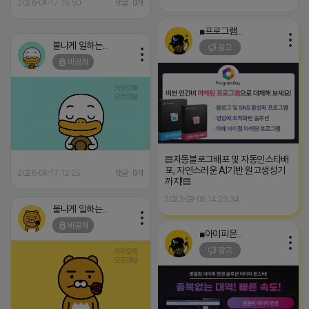
진5장 이상~ 1800원~2400원 지
2026-04-17 15:50
댓글: 0개
수: 일반 ~ 준최4 (평균 준최2~4) -
----------------------------------
■프로그램베이■
▶▶ AI비실계정 UI제공 기본블
400원~ 247활성 500원~ --------
불나게 일하는 네오
광고
--------------------------- ▶▶ AI실
비공개
계정 A타입...
▤자동블로그배포 및 자동인스타배
포, 자연스러운 AI기반 원고생성기
2026-04-17 12:25
댓글: 0개
까지!▤
2023-09-06 14:23:34
불나게 일하는 네오
비공개
■아이피몬스터■
광고