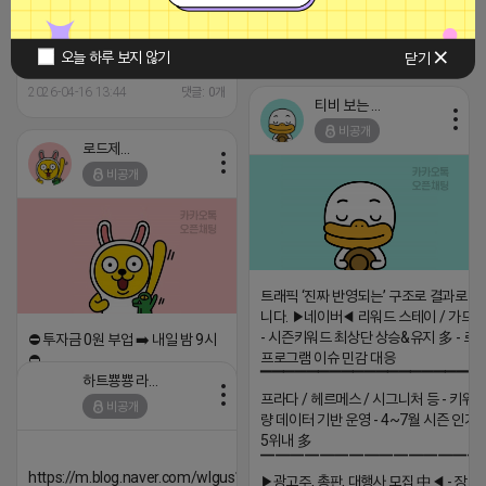
금계산서 모두 가능합니다 (카톡) :
준최적화 작업도 OK~ 단순 원고작
wlwhs01
성 / 대필 작업도 OK! 당일발행, 세
금계산서 모두 가능합니다 (카톡) :
2026-04-16 17:04
댓글: 0개
오늘 하루 보지 않기
닫기
wlwhs01
2026-04-16 13:44
댓글: 0개
티비 보는 라이언
비공개
로드제인
비공개
트래픽 ‘진짜 반영되는’ 구조로 결과로 
니다. ▶네이버◀ 리워드 스테이 / 가드 /
- 시즌키워드 최상단 상승&유지 多 - 로
⛔️ 투자금 0원 부업 ➡️ 내일 밤 9시
프로그램 이슈 민감 대응
⛔️
▔▔▔▔▔▔▔▔▔▔▔▔▔▔▔▔▔▔ 
하트뿅뿅 라이언
2026-04-18 17:23
프라다 / 헤르메스 / 시그니처 등 - 키워
비공개
댓글:20개
량 데이터 기반 운영 - 4~7월 시즌 인기
5위내 多
▔▔▔▔▔▔▔▔▔▔▔▔▔▔▔
https://m.blog.naver.com/wlgus1647/224253846149
▶광고주, 총판, 대행사 모집 中◀ - 장기