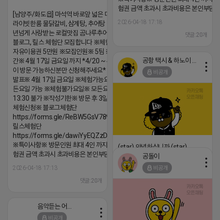
험권 금액 초과시 초과비용은 본인부담입
[남양주/화도읍] 마석역 바로앞 넓은 매장과, 프
2026-04-18 17:18
라이빗한룸 물닭갈비, 삼계탕, 추어탕 맛집 10
년넘게 사랑받는 로컬맛집 곰나루추어탕에서
댓글:20개
블로그, 릴스 체험단 모집합니다 ※체험메뉴※
자유이용권 5만원 ※모집인원※ 5팀 ※모집기
공항 택시 & 하노이 렌트카
간※ 4월 17일 금요일 까지 *4/20 ~ 4/26 사
이 방문 가능하신분만 신청해주세요* ※체험단
비공개
발표※ 4월 17일 금요일 ※체험가능요일※ 모
든요일 가능 ※체험불가요일※ 모든요일 12 ~
13:30 불가 ※작성기한※ 방문 후 3일 이내 ※
체험신청※ 블로그체험단
https://forms.gle/ReBW5GsV789ur2Pz6
릴스체험단
https://forms.gle/dawiYyEQZzDdqf8W8
※특이사항※ 방문인원 최대 4인 까지 가능 체
(star) 안녕하십니까 (star)
험권 금액 초과시 초과비용은 본인부담입니다.
공돌이
2026-04-18 17:12
2026-04-18 17:13
비공개
댓글:20개
댓글:20개
음악듣는 어피치
비공개