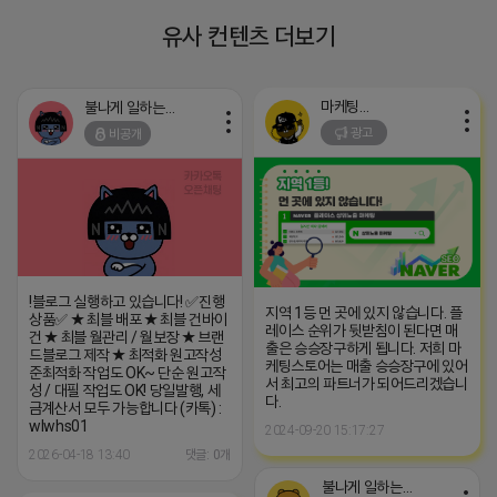
유사 컨텐츠 더보기
마케팅스토어
불나게 일하는 네오
광고
비공개
!블로그 실행하고 있습니다! ✅진행
지역 1등 먼 곳에 있지 않습니다. 플
상품✅ ★ 최블 배포 ★ 최블 건바이
레이스 순위가 뒷받침이 된다면 매
건 ★ 최블 월관리 / 월보장 ★ 브랜
출은 승승장구하게 됩니다. 저희 마
드블로그 제작 ★ 최적화 원고작성
케팅스토어는 매출 승승장구에 있어
준최적화 작업도 OK~ 단순 원고작
서 최고의 파트너가 되어드리겠습니
성 / 대필 작업도 OK! 당일발행, 세
다.
금계산서 모두 가능합니다 (카톡) :
wlwhs01
2024-09-20 15:17:27
2026-04-18 13:40
댓글: 0개
불나게 일하는 네오