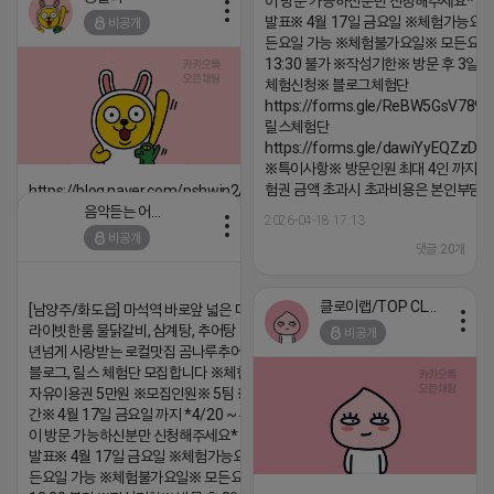
이 방문 가능하신분만 신청해주세요* 
2026-04-18 17:12
발표※ 4월 17일 금요일 ※체험가능요일
비공개
댓글:20개
든요일 가능 ※체험불가요일※ 모든요일 1
13:30 불가 ※작성기한※ 방문 후 3일 
체험신청※ 블로그체험단
https://forms.gle/ReBW5GsV789u
릴스체험단
https://forms.gle/dawiYyEQZzDd
※특이사항※ 방문인원 최대 4인 까지 가
험권 금액 초과시 초과비용은 본인부담입
https://blog.naver.com/pshwin2/224023970047
음악듣는 어피치
2026-04-18 17:13
2026-04-18 17:12
비공개
댓글:20개
댓글:20개
클로이랩/TOP CLASS
[남양주/화도읍] 마석역 바로앞 넓은 매장과, 프
라이빗한룸 물닭갈비, 삼계탕, 추어탕 맛집 10
비공개
년넘게 사랑받는 로컬맛집 곰나루추어탕에서
블로그, 릴스 체험단 모집합니다 ※체험메뉴※
자유이용권 5만원 ※모집인원※ 5팀 ※모집기
간※ 4월 17일 금요일 까지 *4/20 ~ 4/26 사
이 방문 가능하신분만 신청해주세요* ※체험단
발표※ 4월 17일 금요일 ※체험가능요일※ 모
든요일 가능 ※체험불가요일※ 모든요일 12 ~