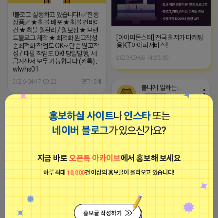
!블로그 실행하고 있습니다! ✅진행
상품✅ ★ 최블 배포 ★ 최블 건바이
건 ★ 최블 월관리 / 월보장 ★ 브랜
[아이피몬스터] 전국 최저가 마케팅
드블로그 제작 ★ 최적화 원고작성
용 KT아이피서비스!!
준최적화 작업도 OK~ 단순 원고작
성 / 대필 작업도 OK! 당일발행, 세
2023-09-06 14:23:39
금계산서 모두 가능합니다 (카톡) :
wlwhs01
2026-04-17 09:22
댓글: 0개
불나게 일하는 네오
비공개
불나게 일하는 네오
홍보하실 사이트
나
인스타
또는
비공개
네이버 블로그
가 있으신가요?
지금 바로
오픈톡 아카이브
에서 홍보해 보세요
!블로그 실행하고 있습니다! ✅진행
하루 최대
10,000
건 이상의 홍보글이 올라오고 있습니다!
상품✅ ★ 최블 배포 ★ 최블 건바이
건 ★ 최블 월관리 / 월보장 ★ 브랜
!블로그 실행하고 있습니다! ✅진행
드블로그 제작 ★ 최적화 원고작성
상품✅ ★ 최블 배포 ★ 최블 건바이
준최적화 작업도 OK~ 단순 원고작
건 ★ 최블 월관리 / 월보장 ★ 브랜
성 / 대필 작업도 OK! 당일발행, 세
드블로그 제작 ★ 최적화 원고작성