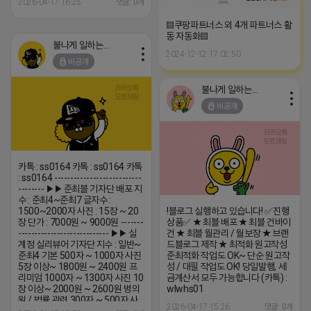
2026-04-17 16:25
댓글: 0개
▤쿠팡파트너스 외 4개 파트너스 활
동 자동화▤
불나게 일하는 네오
2024-12-12 17:02:50
비공개
불나게 일하는 네오
비공개
카톡 : ss0164 카톡 : ss0164 카톡
: ss0164 ---------------------------
-------- ▶▶ 준최블 기자단 배포 지
수 : 준최4~준최7 글자수 :
1500~2000자 사진 : 15장 ~ 20
!블로그 실행하고 있습니다! ✅진행
장 단가 : 7000원 ~ 9000원 -------
상품✅ ★ 최블 배포 ★ 최블 건바이
---------------------------- ▶▶ 실
건 ★ 최블 월관리 / 월보장 ★ 브랜
계정 실리뷰어 기자단 지수 : 일반~
드블로그 제작 ★ 최적화 원고작성
준최4 기본 500자 ~ 1000자 사진
준최적화 작업도 OK~ 단순 원고작
5장 이상~ 1800원 ~ 2400원 프
성 / 대필 작업도 OK! 당일발행, 세
리미엄 1000자 ~ 1300자 사진 10
금계산서 모두 가능합니다 (카톡) :
장 이상~ 2000원 ~ 2600원 병의
wlwhs01
원 / 법률 관련 300자 ~ 500자 사
2026-04-17 15:26
댓글: 0개