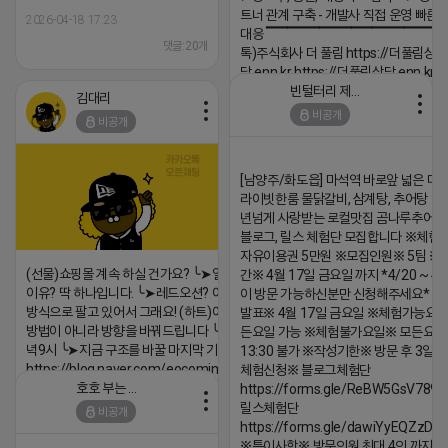
트너 관계 구축 - 개발사 직접 운영 빠른
2026-04-18 17:23
대응 ▔▔▔▔▔▔▔▔▔▔▔▔▔▔▔▔▔▔
댓글:20개
톡)주식회사 더 풀림 https://더풀림상
담.enn.kr https://더풀림상담.enn.kr
빈털터리 제이지
김대리
2026-04-18 17:26
비공개
비공개
댓글:20개
[남양주/화도읍] 마석역 바로앞 넓은 매장
라이빗한룸 물닭갈비, 삼계탕, 추어탕 맛집
년넘게 사랑받는 로컬맛집 곰나루추어
블로그, 릴스 체험단 모집합니다 ※체험
자유이용권 5만원 ※모집인원※ 5팀 ※
(선물)쇼핑몰 계속 하실 건가요? ╰➤열심히 해도 안되는
간※ 4월 17일 금요일 까지 *4/20 ~ 4/
이유? 딱 하나입니다. ╰➤레드오션? 아니요! ╰➤모두 같은
이 방문 가능하신분만 신청해주세요* 
방식으로 팔고 있어서 그래요! (하트)이번엔 다릅니다. ╰➤
발표※ 4월 17일 금요일 ※체험가능요일
방법이 아니라 방향을 바꿔드립니다 ╰➤4월 21일(화) 저
든요일 가능 ※체험불가요일※ 모든요일 1
녁9시 ╰➤지금 구조를 바꿀 마지막 기회
13:30 불가 ※작성기한※ 방문 후 3일 
https://blog.naver.com/eocomim/224250518436
체험신청※ 블로그체험단
호호 부는 튜브
https://forms.gle/ReBW5GsV789u
2026-04-18 17:15
릴스체험단
비공개
댓글:20개
https://forms.gle/dawiYyEQZzDd
※특이사항※ 방문인원 최대 4인 까지 가