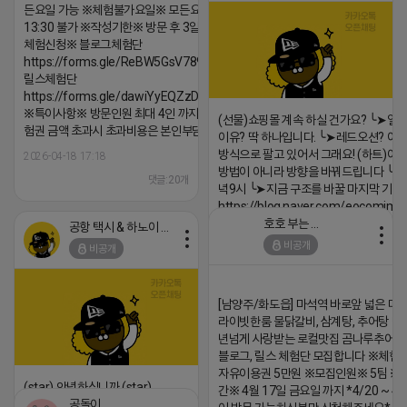
든요일 가능 ※체험불가요일※ 모든요일 12 ~
13:30 불가 ※작성기한※ 방문 후 3일 이내 ※
체험신청※ 블로그체험단
https://forms.gle/ReBW5GsV789ur2Pz6
릴스체험단
https://forms.gle/dawiYyEQZzDdqf8W8
※특이사항※ 방문인원 최대 4인 까지 가능 체
(선물)쇼핑몰 계속 하실 건가요? ╰➤열
험권 금액 초과시 초과비용은 본인부담입니다.
이유? 딱 하나입니다. ╰➤레드오션? 아니
방식으로 팔고 있어서 그래요! (하트)이번
2026-04-18 17:18
방법이 아니라 방향을 바꿔드립니다 ╰➤4월
댓글:20개
녁9시 ╰➤지금 구조를 바꿀 마지막 기회
https://blog.naver.com/eocomim
호호 부는 튜브
공항 택시 & 하노이 렌트카
2026-04-18 17:15
비공개
비공개
댓글:20개
[남양주/화도읍] 마석역 바로앞 넓은 매장
라이빗한룸 물닭갈비, 삼계탕, 추어탕 맛집
년넘게 사랑받는 로컬맛집 곰나루추어
블로그, 릴스 체험단 모집합니다 ※체험
자유이용권 5만원 ※모집인원※ 5팀 ※
(star) 안녕하십니까 (star)
간※ 4월 17일 금요일 까지 *4/20 ~ 4/
공돌이