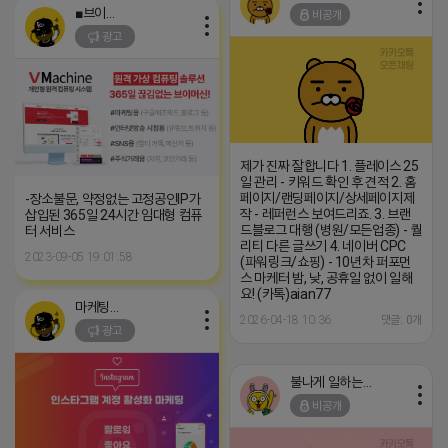
■브이머신■
비공개
광고
제가 진짜 잘합니다 1. 플레이스 25
일 관리 - 키워드 확인 후 견적 2. 홈
페이지/랜딩페이지/상세페이지제
-장소불문, 약정없는 고정공인IP가
작 - 레퍼런스 보여드리죠. 3. 브랜
삽입된 365일 24시간 임대형 컴퓨
드블로그 대행­ (병원/모든업종) - 퀄
터 서비스
리티 다른 글쓰기 4. 네이버 CPC
2023-09-05 19:01:58
(파워링크/쇼핑) - 10년차 퍼포먼
스 마케터 밤, 낮, 공휴일 없이 일해
요! (카톡)aian77
마케팅스토어
2026-04-18 10:36
댓글: 0개
광고
불나게 일하는 네오
비공개