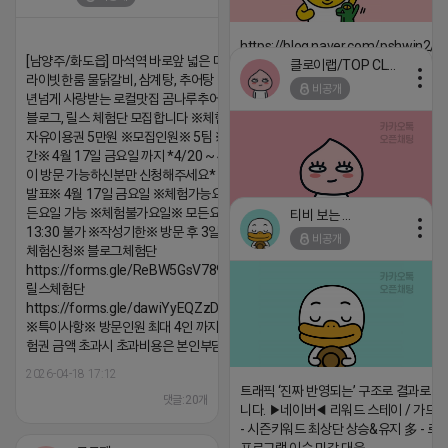
https://blog.naver.com/pshwin2/
[남양주/화도읍] 마석역 바로앞 넓은 매장과, 프
클로이랩/TOP CLASS
2026-04-18 17:12
라이빗한룸 물닭갈비, 삼계탕, 추어탕 맛집 10
비공개
년넘게 사랑받는 로컬맛집 곰나루추어탕에서
댓글:20개
블로그, 릴스 체험단 모집합니다 ※체험메뉴※
자유이용권 5만원 ※모집인원※ 5팀 ※모집기
간※ 4월 17일 금요일 까지 *4/20 ~ 4/26 사
이 방문 가능하신분만 신청해주세요* ※체험단
발표※ 4월 17일 금요일 ※체험가능요일※ 모
든요일 가능 ※체험불가요일※ 모든요일 12 ~
티비 보는 라이언
13:30 불가 ※작성기한※ 방문 후 3일 이내 ※
비공개
체험신청※ 블로그체험단
2026-04-18 17:05
댓글:20개
https://forms.gle/ReBW5GsV789ur2Pz6
릴스체험단
https://forms.gle/dawiYyEQZzDdqf8W8
※특이사항※ 방문인원 최대 4인 까지 가능 체
험권 금액 초과시 초과비용은 본인부담입니다.
2026-04-18 17:12
트래픽 ‘진짜 반영되는’ 구조로 결과로 
댓글:20개
니다. ▶네이버◀ 리워드 스테이 / 가드 /
- 시즌키워드 최상단 상승&유지 多 - 로