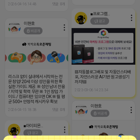
2026-04-16 14:48
댓글: 0개
■프로그램베이■
광고
이현호
비공개
▤자동블로그배포 및 자동인스타배
리스크 없이 실내에서 시작하는 전
포, 자연스러운 AI기반 원고생성기
문 창업! 20세 이상 성인을 위한 확
까지!▤
실한 가이드 제공. ※ 성인 남녀 전용
2023-09-06 14:23:34
/ 지역 및 학력 무관 ※ 1인 창업 가
이드 / 컴퓨터만 있으면 OK ※ 월 평
균 500+ 안정적 캐시카우 확보
이현호
2026-04-15 18:38
댓글: 0개
비공개
■아이피몬스터■
광고