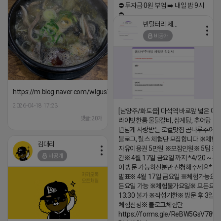
⛔️ 투자금 0원 부업 ➡️ 내일 밤 9시
⛔️
빈털터리 제이지
2026-04-18 17:23
비공개
댓글:20개
https://m.blog.naver.com/wlgus1647/224253846149
2026-04-18 17:23
[남양주/화도읍] 마석역 바로앞 넓은 매장
댓글:20개
라이빗한룸 물닭갈비, 삼계탕, 추어탕 맛집
년넘게 사랑받는 로컬맛집 곰나루추어
블로그, 릴스 체험단 모집합니다 ※체험
김대리
자유이용권 5만원 ※모집인원※ 5팀 ※
비공개
간※ 4월 17일 금요일 까지 *4/20 ~ 4/
이 방문 가능하신분만 신청해주세요* 
발표※ 4월 17일 금요일 ※체험가능요일
든요일 가능 ※체험불가요일※ 모든요일 1
13:30 불가 ※작성기한※ 방문 후 3일 
체험신청※ 블로그체험단
https://forms.gle/ReBW5GsV789u