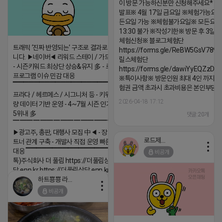
이 방문 가능하신분만 신청해주세요* 
발표※ 4월 17일 금요일 ※체험가능요일
든요일 가능 ※체험불가요일※ 모든요일 1
13:30 불가 ※작성기한※ 방문 후 3일 
체험신청※ 블로그체험단
트래픽 ‘진짜 반영되는’ 구조로 결과로 보여드립
https://forms.gle/ReBW5GsV789u
니다. ▶네이버◀ 리워드 스테이 / 가드 / 자몽 등
릴스체험단
- 시즌키워드 최상단 상승&유지 多 - 로직변화,
https://forms.gle/dawiYyEQZzDd
프로그램 이슈 민감 대응
※특이사항※ 방문인원 최대 4인 까지 가
▔▔▔▔▔▔▔▔▔▔▔▔▔▔▔▔▔▔ ▶쿠팡◀
험권 금액 초과시 초과비용은 본인부담입
프라다 / 헤르메스 / 시그니처 등 - 키워드 검색
2026-04-18 17:12
량 데이터 기반 운영 - 4~7월 시즌 인기 키워드
5위내 多
댓글:20개
▔▔▔▔▔▔▔▔▔▔▔▔▔▔▔▔▔▔
▶광고주, 총판, 대행사 모집 中◀ - 장기 협업 파
로드제인
트너 관계 구축 - 개발사 직접 운영 빠른 피드백
대응 ▔▔▔▔▔▔▔▔▔▔▔▔▔▔▔▔▔▔ (카
비공개
톡)주식회사 더 풀림 https://더풀림상
담.enn.kr https://더풀림상담.enn.kr
하트뿅뿅 라이언
2026-04-18 17:26
비공개
댓글:20개