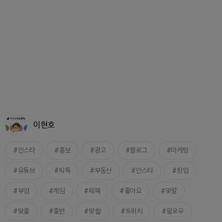
이현호
인스타
홍보
광고
블로그
마케팅
유튜브
틱톡
부동산
인스타
창업
부업
게임
페북
좋아요
맞팔
맞좋
좋반
맞핱
트위치
팔로우