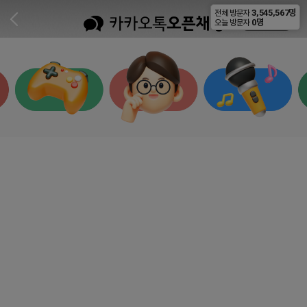
3,545,567명
전체 방문자
비공개
0명
오늘 방문자