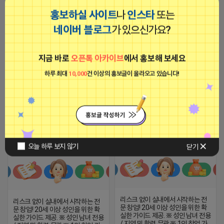
홍보하실 사이트
나
인스타
또는
네이버 블로그
가 있으신가요?
리스크 없이 실내에서 시작하는 전
문 창업! 20세 이상 성인을 위한 확
실한 가이드 제공. ※ 성인 남녀 전용
/ 지역 및 학력 무관 ※ 1인 창업 가
지금 바로
오픈톡 아카이브
에서 홍보해 보세요
이드 / 컴퓨터만 있으면 OK ※ 월 평
[아이피몬스터] 전국 최저가 마케팅
균 500+ 안정적 캐시카우 확보
하루 최대
10,000
건 이상의 홍보글이 올라오고 있습니다!
용 KT아이피서비스!!
2026-04-15 18:36
댓글: 0개
2023-09-06 14:23:39
이현호
이현호
비공개
비공개
오늘 하루 보지 않기
닫기
리스크 없이 실내에서 시작하는 전
리스크 없이 실내에서 시작하는 전
문 창업! 20세 이상 성인을 위한 확
문 창업! 20세 이상 성인을 위한 확
실한 가이드 제공. ※ 성인 남녀 전용
실한 가이드 제공. ※ 성인 남녀 전용
/ 지역 및 학력 무관 ※ 1인 창업 가