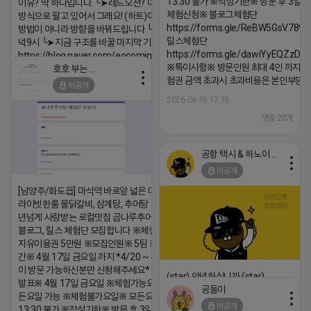
13:30 불가 ※작성기한※ 방문 후 3일 
이유? 딱 하나입니다. ╰➤레드오션? 아니요! ╰➤모두 같은
체험신청※ 블로그체험단
방식으로 팔고 있어서 그래요! (하트)이번엔 다릅니다. ╰➤
https://forms.gle/ReBW5GsV789u
방법이 아니라 방향을 바꿔드립니다 ╰➤4월 21일(화) 저
릴스체험단
녁9시 ╰➤지금 구조를 바꿀 마지막 기회
https://forms.gle/dawiYyEQZzDd
https://blog.naver.com/eocomim/224250518436
※특이사항※ 방문인원 최대 4인 까지 가
호호 부는 튜브
2026-04-18 17:15
험권 금액 초과시 초과비용은 본인부담입
비공개
댓글:20개
2026-04-18 17:18
댓글:20개
공항 택시 & 하노이 렌트카
비공개
[남양주/화도읍] 마석역 바로앞 넓은 매장과, 프
라이빗한룸 물닭갈비, 삼계탕, 추어탕 맛집 10
년넘게 사랑받는 로컬맛집 곰나루추어탕에서
블로그, 릴스 체험단 모집합니다 ※체험메뉴※
자유이용권 5만원 ※모집인원※ 5팀 ※모집기
간※ 4월 17일 금요일 까지 *4/20 ~ 4/26 사
이 방문 가능하신분만 신청해주세요* ※체험단
(star) 안녕하십니까 (star)
발표※ 4월 17일 금요일 ※체험가능요일※ 모
공돌이
든요일 가능 ※체험불가요일※ 모든요일 12 ~
2026-04-18 17:12
비공개
13:30 불가 ※작성기한※ 방문 후 3일 이내 ※