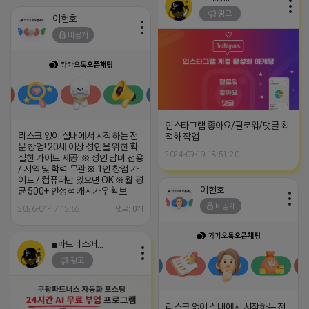
광고
이현호
비공개
인스타그램 좋아요/팔로워/댓글 최
리스크 없이 실내에서 시작하는 전
적화 작업
문 창업! 20세 이상 성인을 위한 확
2024-09-19 18:51:20
실한 가이드 제공. ※ 성인 남녀 전용
/ 지역 및 학력 무관 ※ 1인 창업 가
이드 / 컴퓨터만 있으면 OK ※ 월 평
이현호
균 500+ 안정적 캐시카우 확보
비공개
2026-04-17 12:52
댓글: 0개
■파트너스애드온■
광고
리스크 없이 실내에서 시작하는 전