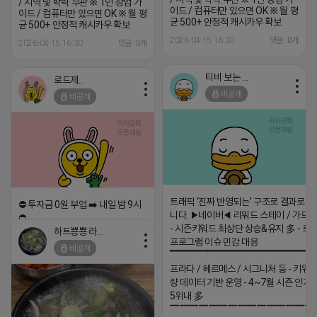
/ 지역 및 학력 무관 ※ 1인 창업 가
이드 / 컴퓨터만 있으면 OK ※ 월 평
이드 / 컴퓨터만 있으면 OK ※ 월 평
균 500+ 안정적 캐시카우 확보
균 500+ 안정적 캐시카우 확보
2026-04-15 16:30
댓글: 0개
2026-04-15 16:30
댓글: 0개
티비 보는 라이언
로드제인
비공개
비공개
트래픽 ‘진짜 반영되는’ 구조로 결과로 
⛔️ 투자금 0원 부업 ➡️ 내일 밤 9시
니다. ▶네이버◀ 리워드 스테이 / 가드 /
⛔️
- 시즌키워드 최상단 상승&유지 多 - 로
하트뿅뿅 라이언
2026-04-18 17:23
프로그램 이슈 민감 대응
비공개
▔▔▔▔▔▔▔▔▔▔▔▔▔▔▔▔▔▔ 
댓글:20개
프라다 / 헤르메스 / 시그니처 등 - 키워
량 데이터 기반 운영 - 4~7월 시즌 인기
5위내 多
▔▔▔▔▔▔▔▔▔▔▔▔▔▔▔