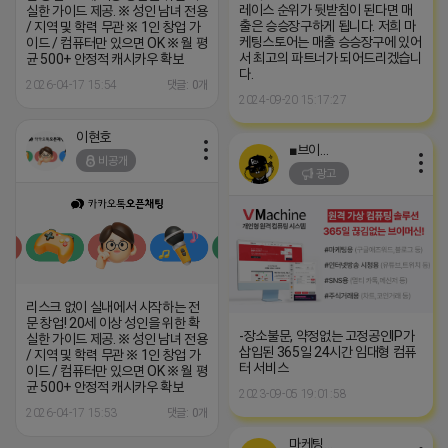
레이스 순위가 뒷받침이 된다면 매
실한 가이드 제공. ※ 성인 남녀 전용
출은 승승장구하게 됩니다. 저희 마
/ 지역 및 학력 무관 ※ 1인 창업 가
케팅스토어는 매출 승승장구에 있어
이드 / 컴퓨터만 있으면 OK ※ 월 평
서 최고의 파트너가 되어드리겠습니
균 500+ 안정적 캐시카우 확보
다.
2026-04-17 15:54
댓글: 0개
2024-09-20 15:17:27
이현호
■브이머신■
비공개
광고
리스크 없이 실내에서 시작하는 전
문 창업! 20세 이상 성인을 위한 확
-장소불문, 약정없는 고정공인IP가
실한 가이드 제공. ※ 성인 남녀 전용
삽입된 365일 24시간 임대형 컴퓨
/ 지역 및 학력 무관 ※ 1인 창업 가
터 서비스
이드 / 컴퓨터만 있으면 OK ※ 월 평
균 500+ 안정적 캐시카우 확보
2023-09-05 19:01:58
2026-04-17 15:53
댓글: 0개
마케팅스토어