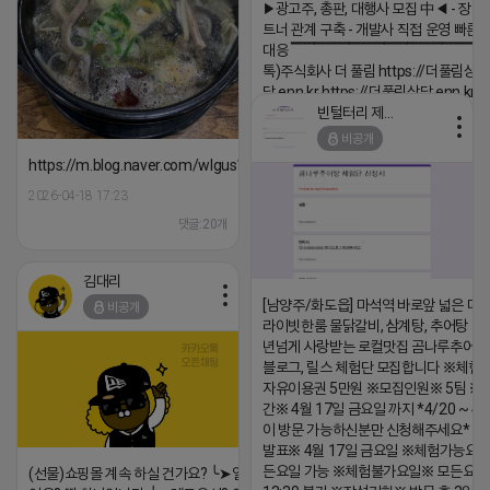
▶광고주, 총판, 대행사 모집 中◀ - 장기
트너 관계 구축 - 개발사 직접 운영 빠른
대응 ▔▔▔▔▔▔▔▔▔▔▔▔▔▔▔▔▔▔
톡)주식회사 더 풀림 https://더풀림상
담.enn.kr https://더풀림상담.enn.kr
빈털터리 제이지
2026-04-18 17:26
비공개
댓글:20개
https://m.blog.naver.com/wlgus1647/224253846149
2026-04-18 17:23
댓글:20개
김대리
[남양주/화도읍] 마석역 바로앞 넓은 매장
비공개
라이빗한룸 물닭갈비, 삼계탕, 추어탕 맛집
년넘게 사랑받는 로컬맛집 곰나루추어
블로그, 릴스 체험단 모집합니다 ※체험
자유이용권 5만원 ※모집인원※ 5팀 ※
간※ 4월 17일 금요일 까지 *4/20 ~ 4/
이 방문 가능하신분만 신청해주세요* 
발표※ 4월 17일 금요일 ※체험가능요일
든요일 가능 ※체험불가요일※ 모든요일 1
(선물)쇼핑몰 계속 하실 건가요? ╰➤열심히 해도 안되는