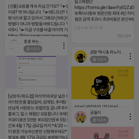
릴스체험단
(선물)쇼핑몰 계속 하실 건가요? ╰➤열심히 해도 안되는
https://forms.gle/dawiYyEQZzDd
이유? 딱 하나입니다. ╰➤레드오션? 아니요! ╰➤모두 같은
※특이사항※ 방문인원 최대 4인 까지 가
방식으로 팔고 있어서 그래요! (하트)이번엔 다릅니다. ╰➤
험권 금액 초과시 초과비용은 본인부담입
방법이 아니라 방향을 바꿔드립니다 ╰➤4월 21일(화) 저
2026-04-18 17:18
녁9시 ╰➤지금 구조를 바꿀 마지막 기회
https://blog.naver.com/eocomim/224250518436
댓글:20개
호호 부는 튜브
2026-04-18 17:15
비공개
공항 택시 & 하노이 렌트카
댓글:20개
비공개
[남양주/화도읍] 마석역 바로앞 넓은 매장과, 프
라이빗한룸 물닭갈비, 삼계탕, 추어탕 맛집 10
(star) 안녕하십니까 (star)
년넘게 사랑받는 로컬맛집 곰나루추어탕에서
공돌이
블로그, 릴스 체험단 모집합니다 ※체험메뉴※
2026-04-18 17:12
자유이용권 5만원 ※모집인원※ 5팀 ※모집기
비공개
댓글:20개
간※ 4월 17일 금요일 까지 *4/20 ~ 4/26 사
이 방문 가능하신분만 신청해주세요* ※체험단
발표※ 4월 17일 금요일 ※체험가능요일※ 모