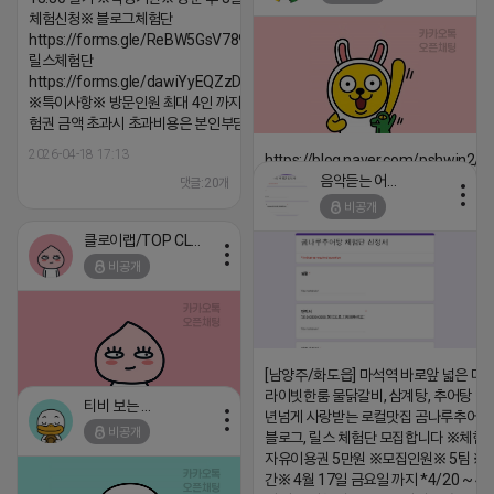
댓글:20개
체험신청※ 블로그체험단
https://forms.gle/ReBW5GsV789ur2Pz6
릴스체험단
https://forms.gle/dawiYyEQZzDdqf8W8
※특이사항※ 방문인원 최대 4인 까지 가능 체
험권 금액 초과시 초과비용은 본인부담입니다.
2026-04-18 17:13
https://blog.naver.com/pshwin2/
음악듣는 어피치
댓글:20개
2026-04-18 17:12
비공개
댓글:20개
클로이랩/TOP CLASS
비공개
[남양주/화도읍] 마석역 바로앞 넓은 매장
라이빗한룸 물닭갈비, 삼계탕, 추어탕 맛집
티비 보는 라이언
년넘게 사랑받는 로컬맛집 곰나루추어
비공개
블로그, 릴스 체험단 모집합니다 ※체험
2026-04-18 17:05
댓글:20개
자유이용권 5만원 ※모집인원※ 5팀 ※
간※ 4월 17일 금요일 까지 *4/20 ~ 4/