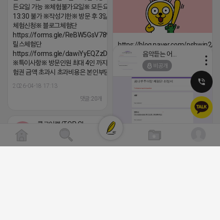
든요일 가능 ※체험불가요일※ 모든요일 12 ~
13:30 불가 ※작성기한※ 방문 후 3일 이내 ※
체험신청※ 블로그체험단
https://forms.gle/ReBW5GsV789ur2Pz6
릴스체험단
https://blog.naver.com/pshwin2/
https://forms.gle/dawiYyEQZzDdqf8W8
음악듣는 어피치
2026-04-18 17:12
※특이사항※ 방문인원 최대 4인 까지 가능 체
비공개
댓글:20개
험권 금액 초과시 초과비용은 본인부담입니다.
2026-04-18 17:13
댓글:20개
클로이랩/TOP CLASS
비공개
[남양주/화도읍] 마석역 바로앞 넓은 매장
라이빗한룸 물닭갈비, 삼계탕, 추어탕 맛집
년넘게 사랑받는 로컬맛집 곰나루추어
블로그, 릴스 체험단 모집합니다 ※체험
자유이용권 5만원 ※모집인원※ 5팀 ※
간※ 4월 17일 금요일 까지 *4/20 ~ 4/
이 방문 가능하신분만 신청해주세요* 
발표※ 4월 17일 금요일 ※체험가능요일
든요일 가능 ※체험불가요일※ 모든요일 1
2026-04-18 17:05
댓글:20개